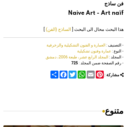
فن ساذج
هيئة الموسوعة العربية تطلق موسوعات جديدة في عام 2026
Naive Art - Art naïf
هذا البحث محال الى البحث [
الساذج (الفن)
]
- التصنيف :
العمارة و الفنون التشكيلية والزخرفية
- النوع :
عمارة وفنون تشكيلية
- المجلد :
المجلد الرابع عشر، طبعة 2006، دمشق
- رقم الصفحة ضمن المجلد :
725
Share
Facebook
Twitter
WhatsApp
Email
Pinterest
مشاركة :
متنوع