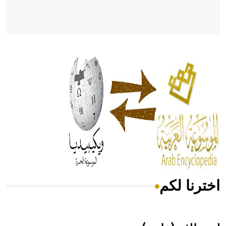
- هل تعلم أن أبقراط كتب في الطب أربعة مؤلفات هي:
الحكم، الأدلة، تنظيم التغذية، ورسالته في جروح الرأس. ويعود
له الفضل بأنه حرر الطب من الدين والفلسفة.
- هل تعلم أن المرجان إفراز حيواني يتكون في البحر ويتركب
من مادة كربونات الكلسيوم، وهو أحمر أو شديد الحمرة وهو
أجود أنواعه، ويمتاز بكبر الحجم ويسمى الش
اخترنا لكم
هل تعلم أن الأبسيد كلمة فرنسية اللفظ تم اعتمادها مصطلحاً
أثرياً يستخدم في العمارة عموماً وفي العمارة الدينية الخاصة
بالكنائس خصوصاً، وفي الإنكليزية أب