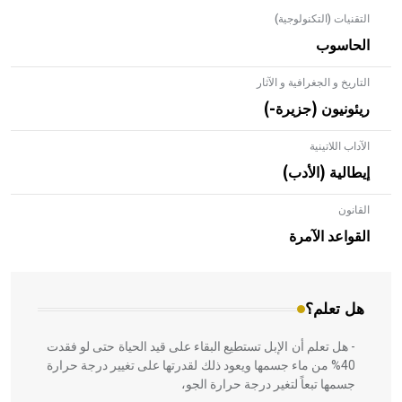
التقنيات (التكنولوجية)
الحاسوب
التاريخ و الجغرافية و الآثار
ريئونيون (جزيرة-)
الآداب اللاتينية
إيطالية (الأدب)
القانون
- هل تعلم أن الأبلق نوع من الفنون الهندسية التي ارتبطت
بالعمارة الإسلامية في بلاد الشام ومصر خاصة، حيث يحرص
القواعد الآمرة
المعمار على بناء مداميكه وخاصة في الواجهات
هل تعلم؟
- هل تعلم أن الإبل تستطيع البقاء على قيد الحياة حتى لو فقدت
40% من ماء جسمها ويعود ذلك لقدرتها على تغيير درجة حرارة
جسمها تبعاً لتغير درجة حرارة الجو،