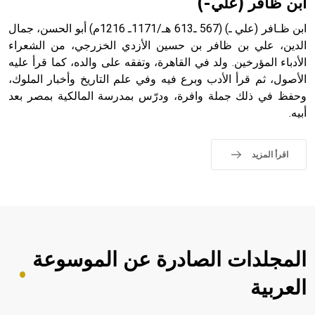
ابن ظافر (علي-)
ابن ظـافر (علي ـ) (567 ـ613 هـ/1171ـ 1216م) أبو الحسن، جمال
الدين، علي بن ظافر بن حسين الأزدي الخزرجي، من الشعراء
الأدباء المؤرخين. ولد في القاهرة، وتفقه على والده، كما قرأ عليه
- هل تعلم أن أبجر Abgar اسم معروف جيداً يعود إلى عدد من
الملوك الذين حكموا مدينة إديسا (الرها) من أبجر الأول وحتى
الأصول، ثم قرأ الأدب وبرع فيه وفي علم التاريخ وأخبار الملوك،
التاسع، وهم ينتسبون إلى أسرة أوسروين
وحفظ في ذلك جملة وافرة، ودرّس بمدرسة المالكية بمصر بعد
أبيه.
اقرأ المزيد
- هل تعلم أن الأبجدية الكنعانية تتألف من /22/ علامة كتابية
sign تكتب منفصلة غير متصلة، وتعتمد المبدأ الأكوروفوني،
حيث تقتصر القيمة الصوتية للعلامة الك
المجلدات الصادرة عن الموسوعة
العربية