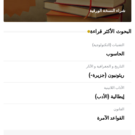
شراء النسخة الورقية
البحوث الأكثر قراءة
التقنيات (التكنولوجية)
الحاسوب
التاريخ و الجغرافية و الآثار
ريئونيون (جزيرة-)
الآداب اللاتينية
إيطالية (الأدب)
القانون
- هل تعلم أن الأبلق نوع من الفنون الهندسية التي ارتبطت
بالعمارة الإسلامية في بلاد الشام ومصر خاصة، حيث يحرص
القواعد الآمرة
المعمار على بناء مداميكه وخاصة في الواجهات