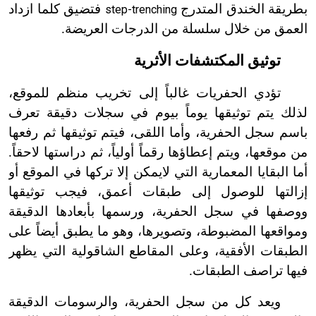
بطريقة الخندق المتدرج
فتضيق كلما ازداد
step-trenching
العمق من خلال سلسلة من الدرجات العريضة.
توثيق المكتشفات الأثرية
تؤدي الحفريات غالباً إلى تخريب منظم للموقع،
لذلك يتم توثيقها يوماً بيوم في سجلات دقيقة تعرف
باسم سجل الحفرية، وأما اللقى، فيتم توثيقها ثم رفعها
من موقعها، ويتم إعطاؤها رقماً أولياً، ثم دراستها لاحقاً.
أما البقايا المعمارية التي لا
يمكن إلا تركها في الموقع أو
إزالتها للوصول إلى طبقات أعمق، فيجب توثيقها
ووصفها في سجل الحفرية، ورسمها بأبعادها الدقيقة
ومواقعها المضبوطة، وتصويرها، وهو ما يطبق أيضاً على
الطبقات الأفقية، وعلى المقاطع الشاقولية التي يظهر
فيها تراصف الطبقات.
ويعد كل من سجل الحفرية، والرسومات الدقيقة