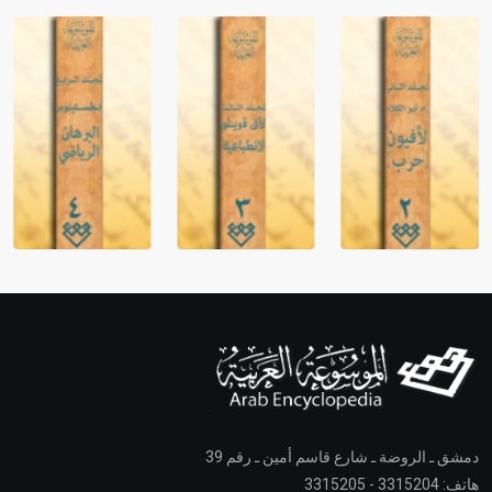
دمشق ـ الروضة ـ شارع قاسم أمين ـ رقم 39
هاتف: 3315204 - 3315205