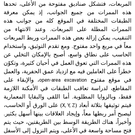
المربعات، فتشكل صناديق مفتوحة من الأعلى، تحدها
هذه الممرات من جميع الجوانب، إذ يمكن معرفة
الطبقات المختلفة في الموقع كله من جوانب هذه
الممرات المطلة على المربعات. وعند الانتهاء من
التنقيب، يمكن إزالة بعض هذه الممرات وربط المربعات
معاً في مربع واحد مفتوح. ومع تقدم التوثيق، واستخدام
الحاسب على نطاق واسع، أصبح بالإمكان التخلي عن
هذه الممرات التي تعوق العمل في أحيان كثيرة، وتكوّن
خطراً على العاملين فيه مع ازدياد عمق الحفرية، والعمل
في موقع مفتوح
، والإبقاء على
open-area excavation
المقاطع، لدراسة تعاقب الطبقات في الأمكنة اللازمة
فقط، وبالزوايا المطلوبة. أما اللقى والبقايا المعمارية
فيتم توثيقها بثلاثة أبعاد (
) على الورق أو الحاسب،
X, Y, Z
ليصبح أمر ربطها معاً، وإيجاد العلاقات بينها أسهل بكثير.
وأخيراً، هناك الطريقة الوسط بين الطريقتين، حيث يتم
فتح مساحة واسعة في الأعلى، ويتم النزول إلى الأسفل