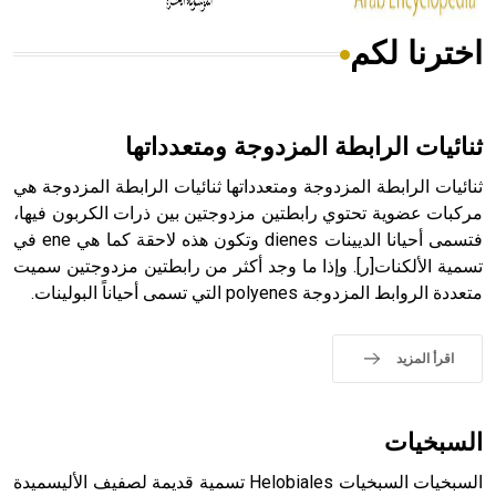
اخترنا لكم
هل تعلم أن الأبسيد كلمة فرنسية اللفظ تم اعتمادها مصطلحاً
أثرياً يستخدم في العمارة عموماً وفي العمارة الدينية الخاصة
بالكنائس خصوصاً، وفي الإنكليزية أب
ثنائيات الرابطة المزدوجة ومتعدداتها
ثنائيات الرابطة المزدوجة ومتعدداتها ثنائيات الرابطة المزدوجة هي
مركبات عضوية تحتوي رابطتين مزدوجتين بين ذرات الكربون فيها،
فتسمى أحيانا الديينات dienes وتكون هذه لاحقة كما هي ene في
- هل تعلم أن أبجر Abgar اسم معروف جيداً يعود إلى عدد من
الملوك الذين حكموا مدينة إديسا (الرها) من أبجر الأول وحتى
تسمية الألكنات[ر]. وإذا ما وجد أكثر من رابطتين مزدوجتين سميت
التاسع، وهم ينتسبون إلى أسرة أوسروين
متعددة الروابط المزدوجة polyenes التي تسمى أحياناً البولينات.
اقرأ المزيد
- هل تعلم أن الأبجدية الكنعانية تتألف من /22/ علامة كتابية
sign تكتب منفصلة غير متصلة، وتعتمد المبدأ الأكوروفوني،
السبخيات
حيث تقتصر القيمة الصوتية للعلامة الك
السبخيات السبخيات Helobiales تسمية قديمة لصفيف الأليسميدة