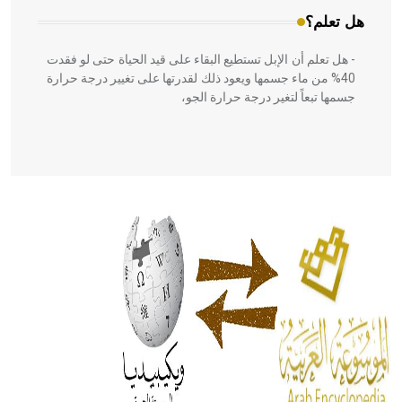
هل تعلم؟
- هل تعلم أن الإبل تستطيع البقاء على قيد الحياة حتى لو فقدت
40% من ماء جسمها ويعود ذلك لقدرتها على تغيير درجة حرارة
جسمها تبعاً لتغير درجة حرارة الجو،
- هل تعلم أن أبقراط كتب في الطب أربعة مؤلفات هي:
الحكم، الأدلة، تنظيم التغذية، ورسالته في جروح الرأس. ويعود
له الفضل بأنه حرر الطب من الدين والفلسفة.
- هل تعلم أن المرجان إفراز حيواني يتكون في البحر ويتركب
من مادة كربونات الكلسيوم، وهو أحمر أو شديد الحمرة وهو
أجود أنواعه، ويمتاز بكبر الحجم ويسمى الش