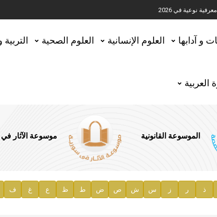
ية نوعية في 2026
تحقيق المخطوطات في العاصمة القطرية الدوحة
ات و آدابها
العلوم الإنسانية
العلوم الصحية
التربية 
 العربية
الموسوعة القانونية
موسوعة الآثار في
ذ
ر
ز
س
ش
ص
ض
ط
ظ
ع
غ
ف
ية