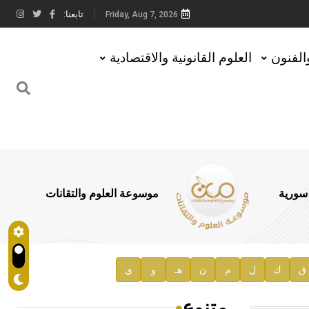
تابعنا:
Friday, Aug 7, 2026
والفنون
العلوم القانونية والاقتصادية
 سورية
موسوعة العلوم والتقانات
ق
ك
ل
م
ن
هـ
و
ي
متنوع