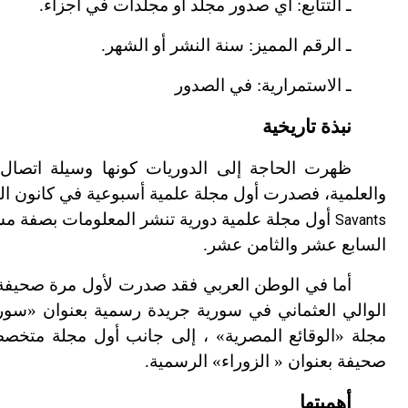
ـ التتابع: أي صدور مجلد أو مجلدات في أجزاء.
ـ الرقم المميز: سنة النشر أو الشهر.
ـ الاستمرارية: في الصدور
نبذة تاريخية
ظهرت الحاجة إلى الدوريات كونها وسيلة اتصال عا
والعلمية، فصدرت أول مجلة علمية أسبوعية في كانون الثاني عام 1665، تحت رعاية الأكاديمية الفرن
أول مجلة علمية دورية تنشر المعلومات بصفة مستم
Savants
السابع عشر والثامن عشر.
الوالي العثماني في سورية جريدة رسمية بعنوان «سوري
صحيفة بعنوان « الزوراء» الرسمية.
أهميتها