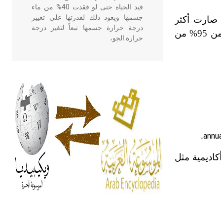
قيد الحياة حتى لو فقدت 40% من ماء
جسمها ويعود ذلك لقدرتها على تغيير
 صارت أكثر
درجة حرارة جسمها تبعاً لتغير درجة
من
95
% من
حرارة الجو،
- هل تعلم أن أبقراط كتب في الطب
أربعة مؤلفات هي: الحكم، الأدلة، تنظيم
التغذية، ورسالته في جروح الرأس.
ويعود له الفضل بأنه حرر الطب من
الدين والفلسفة.
.
annu
- هل تعلم أن المرجان إفراز حيواني
يتكون في البحر ويتركب من مادة
كاديمية مثل
كربونات الكلسيوم، وهو أحمر أو شديد
الحمرة وهو أجود أنواعه، ويمتاز بكبر
الحجم ويسمى الش
هل تعلم أن الأبسيد كلمة فرنسية اللفظ