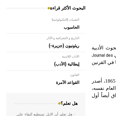
البحوث الأكثر قراءة
التقنيات (التكنولوجية)
الحاسوب
التاريخ و الجغرافية و الآثار
ريئونيون (جزيرة-)
وث الأدبية
Journal des
الآداب اللاتينية
 في القرنين
إيطالية (الأدب)
القانون
- هل تعلم أن الأبلق نوع من الفنون
أما في الوطن العربي فقد صدرت لأول مرة صحيفة «حقيقة الأخبار» في لبنان 1858 لخليل الخوري، وفي عام 1865، أصدر
الهندسية التي ارتبطت بالعمارة الإسلامية
القواعد الآمرة
في بلاد الشام ومصر خاصة، حيث يحرص
لعام نفسه،
المعمار على بناء مداميكه وخاصة في
ب»، وفي عام 1869، صدرت في العراق أيضاً أول
الواجهات
هل تعلم؟
- هل تعلم أن الإبل تستطيع البقاء على