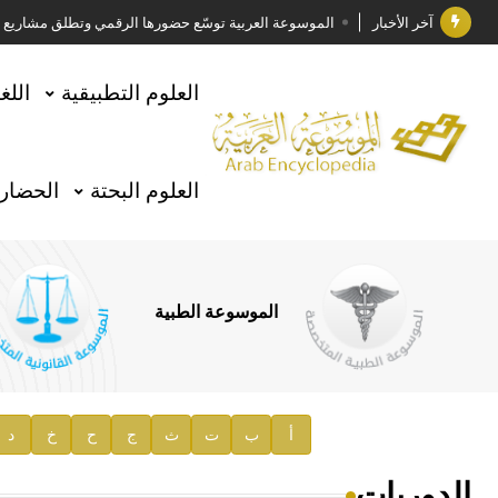
آخر الأخبار
الموسوعة العربية توسّع حضورها الرقمي وتطلق مشاريع معرف
فوز الأستاذ الدكتور وليد محمد السراقبي بجائزة كتارا ل
العلوم التطبيقية
اللغ
جائزة مجمع الملك سلمان العالمي للغة العربية 2025
الأستاذ إياد خالد الطباع مدير عام لهيئة الموسوعة العربية
العلوم البحتة
الحضارة
السيد محمد ياسين صالح وزيرا للثقافة
صدور المجلد الثامن من موسوعة الآثار في سورية
توصيات مجلس الإدارة
الموسوعة الطبية
صدور المجلد السابع من موسوعة الآثار في سورية
صدور المجلد الثامن عشر من الموسوعة الطبية
إعلان..
أ
ب
ت
ث
ج
ح
خ
د
دار الفكر الموزع الحصري لمنشورات هيئة الموسوعة العرب
الدوريات