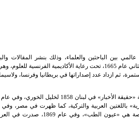
لمي بين الباحثين والعلماء، وذلك بنشر المقالات والبح
سية للعلوم، وهي
رة، ثم ازداد عدد إصداراتها في بريطانيا وفرنسا، ولاسيما
ة» باللغتين العربية والتركية، كما ظهرت في مصر، وفي ا
مجلة «الوقائع المصرية» ، إلى جانب أول مجلة متخصصة هي «عيون الط