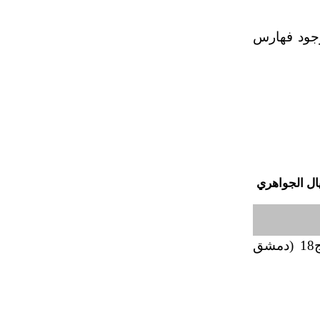
وجود فهارس
ال الجواهري
ـ جاسم جرجيس وجعفر عبد النبي، «الدوريات الأردنية: دراسة تحليلية تقويمية»، مجلة جامعة دمشق ، مج18 (دمشق