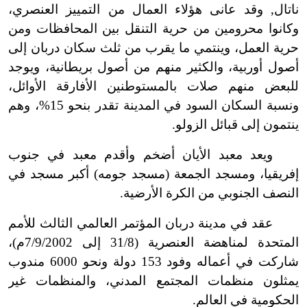
ناتال, وقد عانى هؤلاء العمال من التمييز العنصري،
وكانوا محرومين من حرية التنقل بين المحافظات ومن
حرية العمل، وينتمي ما يقرب من ثلث سكان دربان إلى
أصول أوربية، والكثير منهم من أصول بريطانية، ويوجد
للبعض منهم صلات بالمستوطنين الأفارقة الأوائل،
ونسبة السكان السود في المدينة تقدر بنحو 15%، وهم
ينتمون إلى قبائل الزولو.
ويعد معبد الأيان أضخم وأقدم معبد في جنوب
إفريقيا، ومسجد الجمعة (مسجد جومه) أكبر مسجد في
النصف الجنوبي من الكرة الأرضية.
عقد في مدينة دربان المؤتمر العالمي الثالث للأمم
المتحدة لمناهضة العنصرية (31/8 إلى 7/9/2002م)،
شاركت في أعماله وفود 153 دولة ونحو 6000 مندوب
يمثلون منظمات المجتمع المدني، والمنظمات غير
الحكومية في العالم.