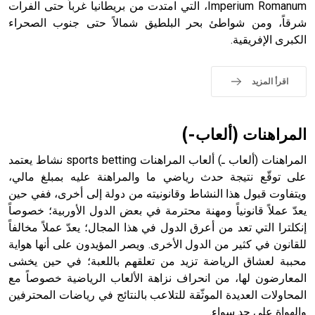
Imperium Romanum، التي امتدت من بريطانيا غرباً حتى الفرات
شرقاً، ومن شواطئ بحر البلطيق شمالاً حتى جنوب الصحراء
- هل تعلم أن الأبجدية الكنعانية تتألف من /22/ علامة كتابية
الكبرى الإفريقية.
sign تكتب منفصلة غير متصلة، وتعتمد المبدأ الأكوروفوني،
حيث تقتصر القيمة الصوتية للعلامة الك
اقرأ المزيد
المراهنات (ألعاب-)
المراهنات (ألعاب ـ) ألعاب المراهنات sports betting نشاط يعتمد
على توقّع نتيجة حدث رياضي ما والمراهنة عليه بمبلغ مالي،
ويتفاوت قبول هذا النشاط وقانونيته من دولة إلى أخرى، ففي حين
يعدّ عملاً قانونياً ومهنة محترمة في بعض الدول الأوربية؛ خصوصاً
إنكلترا التي تعد من أعرق الدول في هذا المجال؛ يعدّ عملاً مخالفاً
للقانون في كثير من الدول الأخرى. ويصر المؤيدون على أنها هواية
محببة لعشاق الرياضة تزيد من تعلقهم باللعبة؛ في حين يخشى
المعارضون لها، من انحراف نزاهة الألعاب الرياضية خصوصاً مع
المحاولات العديدة الموثّقة للتلاعب بالنتائج في رياضات المحترفين
والهواة على حد سواء.