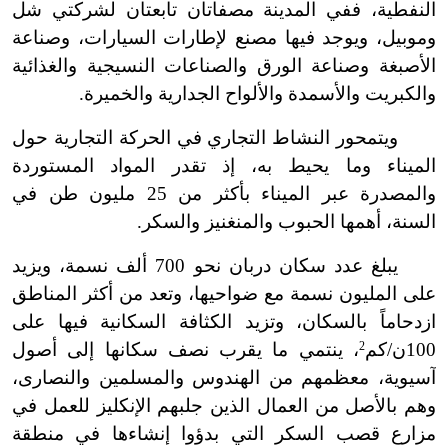
النفطية، ففي المدينة مصفاتان تابعتان لشركتي شل
وموبيل، ويوجد فيها مصنع لإطارات السيارات، وصناعة
الأصبغة وصناعة الورق والصناعات النسيجية والغذائية
والكبريت والأسمدة والألواح الجدارية والخميرة.
ويتمحور النشاط التجاري في الحركة التجارية حول
الميناء وما يحيط به، إذ تقدر المواد المستوردة
والمصدرة عبر الميناء بأكثر من 25 مليون طن في
السنة، أهمها الحبوب والمنغنيز والسكر.
يبلغ عدد سكان دربان نحو 700 ألف نسمة، ويزيد
على المليون نسمة مع ضواحيها، وتعد من أكثر المناطق
ازدحاماً بالسكان، وتزيد الكثافة السكانية فيها على
100ن/كم
2
، ينتمي ما يقرب نصف سكانها إلى أصول
آسيوية، معظمهم من الهندوس والمسلمين والنصارى،
وهم بالأصل من العمال الذين جلبهم الإنكليز للعمل في
مزارع قصب السكر التي بدؤوا إنشاءها في منطقة