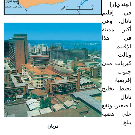
الهندي[ر]
في إقليم
ناتال، وهي
أكبر مدينة
في هذا
الإقليم
وثالث
كبريات مدن
جنوب
إفريقيا،
تحيط بخليج
ناتال
الصغير، وتقع
على هضبة
يبلغ
دربان