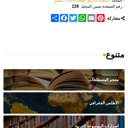
- المجلد :
المجلد التاسع، طبعة 2004، دمشق
- رقم الصفحة ضمن المجلد :
228
Share
Facebook
Twitter
WhatsApp
Email
Pinterest
مشاركة :
متنوع
معجم المصطلحات
الأطلس الجغرافي
اصدارات الموسوعة العربية