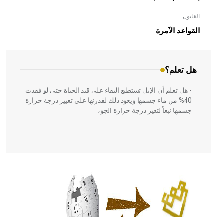
القانون
- هل تعلم أن الأبلق نوع من الفنون الهندسية التي ارتبطت
بالعمارة الإسلامية في بلاد الشام ومصر خاصة، حيث يحرص
القواعد الآمرة
المعمار على بناء مداميكه وخاصة في الواجهات
هل تعلم؟
- هل تعلم أن الإبل تستطيع البقاء على قيد الحياة حتى لو فقدت
40% من ماء جسمها ويعود ذلك لقدرتها على تغيير درجة حرارة
جسمها تبعاً لتغير درجة حرارة الجو،
- هل تعلم أن أبقراط كتب في الطب أربعة مؤلفات هي:
الحكم، الأدلة، تنظيم التغذية، ورسالته في جروح الرأس. ويعود
له الفضل بأنه حرر الطب من الدين والفلسفة.