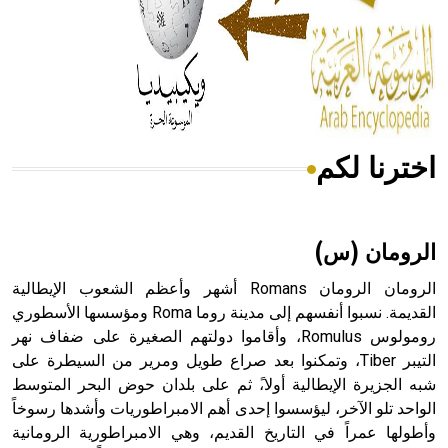
- هل تعلم أن المرجان إفراز حيواني يتكون في البحر ويتركب
من مادة كربونات الكلسيوم، وهو أحمر أو شديد الحمرة وهو
أجود أنواعه، ويمتاز بكبر الحجم ويسمى الش
اخترنا لكم
هل تعلم أن الأبسيد كلمة فرنسية اللفظ تم اعتمادها مصطلحاً
أثرياً يستخدم في العمارة عموماً وفي العمارة الدينية الخاصة
بالكنائس خصوصاً، وفي الإنكليزية أب
الرومان (س)
الرومان الرومان Romans أشهر وأعظم الشعوب الإيطالية
القديمة. نسبوا أنفسهم إلى مدينة روما Roma ومؤسسها الأسطوري
رومولوس Romulus، وأقاموا دولتهم الصغيرة على ضفاف نهر
- هل تعلم أن أبجر Abgar اسم معروف جيداً يعود إلى عدد من
الملوك الذين حكموا مدينة إديسا (الرها) من أبجر الأول وحتى
التيبر Tiber، وتمكنوا بعد صراع طويل ومرير من السيطرة على
التاسع، وهم ينتسبون إلى أسرة أوسروين
شبه الجزيرة الإيطالية أولا،ً ثم على بلدان حوض البحر المتوسط
الواحد تلو الآخر، ليؤسسوا إحدى أهم الامبراطوريات وأشدها رسوخاً
وأطولها عمراً في التاريخ القديم، وهي الامبراطورية الرومانية