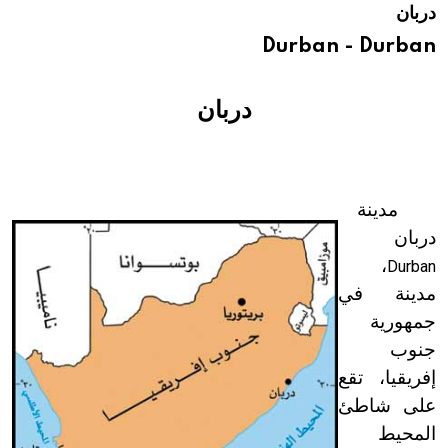
دربان
هيئة الموسوعة العربية تطلق موسوعات جديدة في عام 2026
Durban - Durban
دربان
مدينة
دربان
،
Durban
مدينة في
جمهورية
جنوب
إفريقيا، تقع
على شاطئ
المحيط