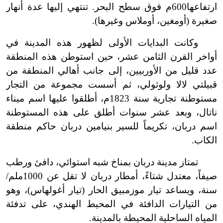
ارتفاعها
600م فوق سطح البحر. تنتهي إليها عدة أنهار
صغيرة (أومغين، أوملاس وغيرها).
وكانت البدايات الأولى لظهور هذه المدينة في
أواخر القرن الثامن عشر، حين استوطن هذه المنطقة
عدد قليل من الأوربيين، إلى جانب أهالي المنطقة من
قبيلتي لالا ولوثولي، ثم أسست مجموعة من التجار
مستوطنة تجارية سنة 1823م، أطلقوا عليها اسم ميناء
ناتال، وبعد عشر سنوات أطلق على هذه المستوطنة
اسم دربان، تكريماً للسير بنيامين دربان حاكم منطقة
الكاب.
تمتاز مدينة دربان بمناخ شبه استوائي، دافئ ورطب
صيفاً، معتدل شتاءً، أمطار دربان لا تقل عن 1000ملم/
سنة، ويساعد تيار موزمبيق الحار (تيار أغولهاس)، وهو
من التيارات الدافئة في المحيط الهندي، على تدفئة
المياه الساحلية المحيطة بالمدينة.