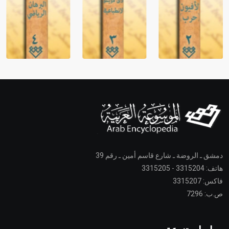
دمشق ـ الروضة ـ شارع قاسم أمين ـ رقم 39
هاتف: 3315204 - 3315205
فاكس: 3315207
ص.ب: 7296