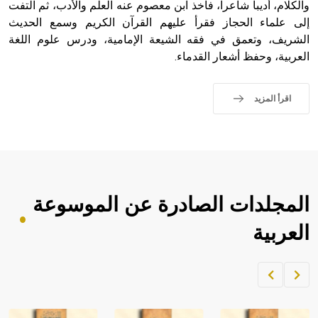
والكلام، أديباً شاعراً، فأخذ ابن معصوم عنه العلم والأدب، ثم التفت
إلى علماء الحجاز فقرأ عليهم القرآن الكريم وسمع الحديث
الشريف، وتعمق في فقه الشيعة الإمامية، ودرس علوم اللغة
- هل تعلم أن الأبجدية الكنعانية تتألف من /22/ علامة كتابية
العربية، وحفظ أشعار القدماء.
sign تكتب منفصلة غير متصلة، وتعتمد المبدأ الأكوروفوني،
حيث تقتصر القيمة الصوتية للعلامة الك
اقرأ المزيد
المجلدات الصادرة عن الموسوعة
العربية