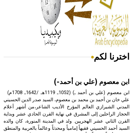
- هل تعلم أن المرجان إفراز حيواني يتكون في البحر ويتركب
من مادة كربونات الكلسيوم، وهو أحمر أو شديد الحمرة وهو
أجود أنواعه، ويمتاز بكبر الحجم ويسمى الش
اخترنا لكم
هل تعلم أن الأبسيد كلمة فرنسية اللفظ تم اعتمادها مصطلحاً
أثرياً يستخدم في العمارة عموماً وفي العمارة الدينية الخاصة
بالكنائس خصوصاً، وفي الإنكليزية أب
ابن معصوم (علي بن أحمد-)
ابن معصوم (علي بن أحمد ـ) (1052ـ 1119هـ /1642ـ 1708م)
علي خان بن أحمد بن محمد بن معصوم، السيد صدر الدين الحسيني
المدني الشيرازي العالم المؤرخ الأديب الشاعر،من أشهر أعلام
- هل تعلم أن أبجر Abgar اسم معروف جيداً يعود إلى عدد من
الملوك الذين حكموا مدينة إديسا (الرها) من أبجر الأول وحتى
الحجاز الراحلين إلى المشرق في نهاية القرن الحادي عشر وبداية
التاسع، وهم ينتسبون إلى أسرة أوسروين
القرن الثاني عشر الهجريين. ولد في المدينة المنورة، كان والده
السيد أحمد الحسيني فقيهاً إمامياً ومحدثاً وعالماً بالعربية والمنطق