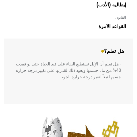
إيطالية (الأدب)
القانون
- هل تعلم أن الأبلق نوع من الفنون الهندسية التي ارتبطت
بالعمارة الإسلامية في بلاد الشام ومصر خاصة، حيث يحرص
القواعد الآمرة
المعمار على بناء مداميكه وخاصة في الواجهات
هل تعلم؟
- هل تعلم أن الإبل تستطيع البقاء على قيد الحياة حتى لو فقدت
40% من ماء جسمها ويعود ذلك لقدرتها على تغيير درجة حرارة
جسمها تبعاً لتغير درجة حرارة الجو،
- هل تعلم أن أبقراط كتب في الطب أربعة مؤلفات هي:
الحكم، الأدلة، تنظيم التغذية، ورسالته في جروح الرأس. ويعود
له الفضل بأنه حرر الطب من الدين والفلسفة.