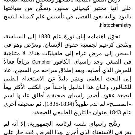
على أنها مختبر كيميائي صغير، وتمكَّن من صباغتها
باليود. وإليه يعود الفضل في تأسيس علم كيمياء النسج
.
histochemistry
تحوّل اهتمامه إبان ثورة عام 1830 إلى السياسة،
وسُجن كزعيم لجمعية حقوق الإنسان. وتعرّض وهو في
السجن إلى مرض عزاه إلى طفيليّات هناك لا متناهية
في الصغر. وجد راسباي الكافور
ترياقاً فعالاً
Camphor
للمرض الذي أصابه. وبعد إطلاق سراحه من السجن، عاد
إلى البحث العلمي ونشر دليلاً عن الاستخدام الطبي
للكـا
فور، و
كـا
ن هذا الد
لـيل
وا
حـد
اً من الكتب الأكثر بيعاً
لبضعة عقود. أصدر راسباي
صحيفـة
أطلق
عليـها
اسم
«ا
لمصلـح
» لم تدم طويلاً (1834-1835)، ثم صحيفة أخرى
عام 1843 بعنوان «التاريخ الطبيعي للصحة».
رشََّح راسباي نفسه لرئاسة الجمهورية، إلا أنه لم
يفز في الاستفتاء الذي أجري لهذا الغرض، فقد حاز على