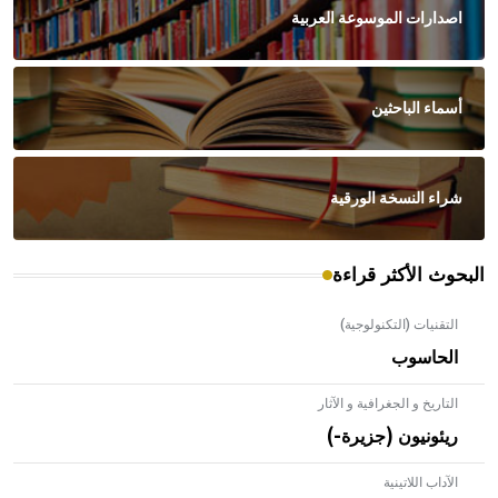
اصدارات الموسوعة العربية
أسماء الباحثين
شراء النسخة الورقية
البحوث الأكثر قراءة
التقنيات (التكنولوجية)
الحاسوب
التاريخ و الجغرافية و الآثار
ريئونيون (جزيرة-)
الآداب اللاتينية