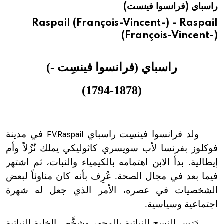
راسباي (فرانسوا فينست)
هيئة الموسوعة العربية تطلق موسوعات جديدة في عام 2026
Raspail (François-Vincent-) - Raspail
(François-Vincent-)
راسباي (فرانسوا فينسِت -)
(1794-1878)
ولد فرانسوا فينسِت راسباي
في مدينة
F.V.Raspail
فوكلوز بفرنسا لأب سويسري كاثوليكي يملك نُزُلاً وأم
إيطالية. بدأ الابن اهتمامه بالكيمياء والنبات، ثم اشتهر
فيما بعد في مجال الصحة. عُرِف بأنه كان مناوئاً لبعض
الشخصيات في عصره، الأمر الذي جعل له شهرة
اجتماعية وسياسية.
دَرَس النسج النباتية بالمجهر وشخَّص الخلية النباتية