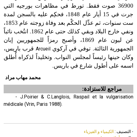
36900 صوت فقط. تورط في مظاهرات بورجيه التي
جرت في 15 أيار عام 1848، فحكِم عليه بالسجن لمدة
ست سنوات، ثم عدِّل الحكْم بعد وفاة زوجته عام 1853،
ونفي خارج البلاد وبقي كذلك حتى عام 1862. انتُخب نائباً
عن ليون عام 1869، وأصبح رمزاً للجمهوريين إبان
الجمهورية الثالثة. توفي في آركوي
قرب باريس،
Arcueil
وكان حينها رئيساً لمجلس النواب. وتخليداً لذكراه أُطلق
اسمه على أطول شارع في باريس.
محمد مهاب مراد
مراجع للاستزادة:
- J.Poirier & C.Langlois, Raspail et la vulgarisation
médicale (Vrin, Paris 1988).
- التصنيف :
الكيمياء و الفيزياء