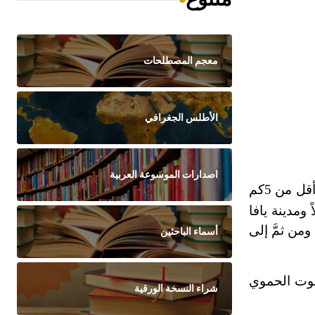
معجم المصطلحات
الأطلس الجغرافي
اصدارات الموسوعة العربية
تقع مدينة اللدّ في القسم الغربي من السهل الساحلي وسط فلسطين، وتبعد 16كم جنوب شرقي مدينة يافا وأقل من 5كم
ومدينة يافا
من ثمَّ إلى
أسماء الباحثين
قوت الحموي
شراء النسخة الورقية