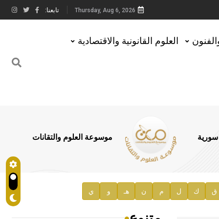
تابعنا:
Thursday, Aug 6, 2026
والفنون
العلوم القانونية والاقتصادية
 سورية
موسوعة العلوم والتقانات
ق
ك
ل
م
ن
هـ
و
ي
متنوع