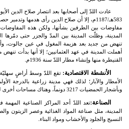
عادت اللدّ إلى أصحابها بعد انتصار صلاح الدين الأ
583هـ/1187م، إلا أن صلاح الدين رأى هدمها وتدمير
مفاوضات بين الطرفين بشأنها، ولكن هذه المفاوضات لم 
تنهض من جديد بعد هزيمة المغول في عين جالوت، وأصب
أهملت المدينة في عهد العثمانيين؛ إلا أنها بدأت تنهض
القنيطرة منها وإنشاء مطار اللدّ سنة 1936م.
الأنشطة الاقتصادية:
تقع اللدّ وسط أراضٍ سهليّة
وبأشجار الحمضيات 3217 دونماً، وهناك مساحات أخرى للحبوب والخضر.
الصناعة:
تعد اللدّ أحد المراكز الصناعية المهمة
المدينة، مثل صناعة المواد الغذائية وعصر الزيتون وال
النسيج والجلود والأخشاب ومواد البناء.