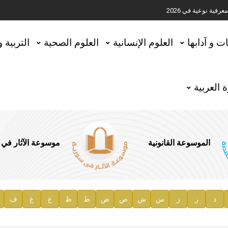
ية نوعية في 2026
تحقيق المخطوطات في العاصمة القطرية الدوحة
ات و آدابها
العلوم الإنسانية
العلوم الصحية
التربية 
 العربية
الموسوعة القانونية
موسوعة الآثار في
ذ
ر
ز
س
ش
ص
ض
ط
ظ
ع
غ
ف
ية