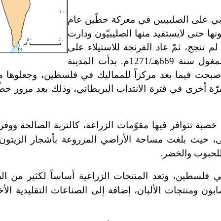
يوبي على الصليبيين في معركة حطّين عام
 حصونها حتى لايستفيد منها الصليبيّون ودارت
تنجح، ثمّ عاد الفرنجة للاستيلاء على
المدينة، وظلّت المدينة بين المدّ والجزر حتى دمّرها المغول سنة 669هـ/1271م. بدأت المدينة
حت فيما بعد مركزاً للمماليك في فلسطين، وجعلوها مركز
 مرّة أخرى في فترة الانتداب البريطاني، وذلك بعد مرور خ
 خصبة تتوافر فيها مقوّمات الزراعة، كالتربة الصالحة ووفر
 في فلسطين، وتعد المنتجات الزراعية أساساً لكثير من ا
صابون ومنتجات الألبان، إضافة إلى الصناعات التقليدية ال