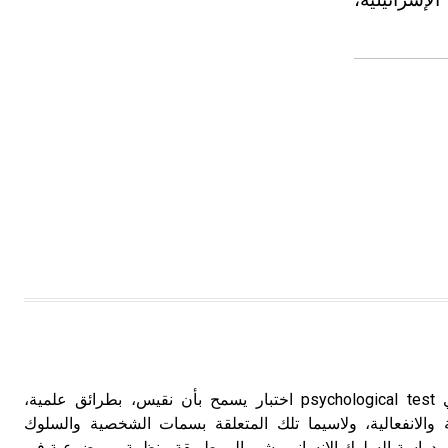
الرائز النفسي الرائز النفسي psychological test اختبار يسمح بأن نقيس، بطرائق علمية،
 والانفعالية، ولاسيما تلك المتعلقة بسمات الشخصية والسلوك
لرائز test في مجال دراسة السلوك الإنساني يشير إلى طريقة منظمة وموضوعية في