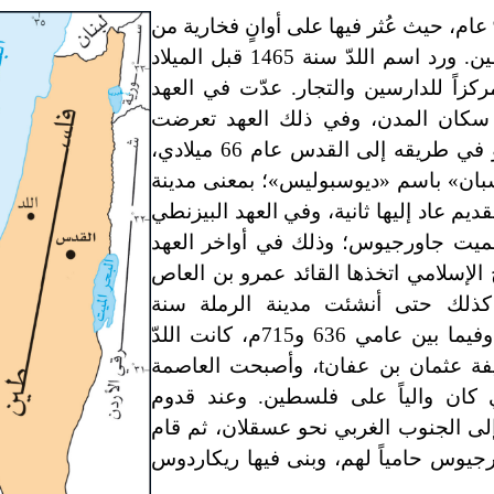
قامت مدينة اللدّ على أنقاض قرية زراعية قبل 9000 عام، حيث عُثر فيها على أوانٍ فخارية من
النوع نفسه الذي عُثر عليه في منطقة أريحا في فلسطين. ورد اسم اللدّ سنة 1465 قبل الميلاد
زاً للدارسين والتجار. عدّت في العهد
اد سكان المدن، وفي ذلك العهد تعرضت
للحريق على يد الحاكم الروماني سنيوس غاليوس، وهو في طريقه إلى القدس عام 66 ميلادي،
ناسبان» باسم «ديوسبوليس»؛ بمعنى مدينة
يم عاد إليها ثانية، وفي العهد البيزنطي
سة سميت جاورجيوس؛ وذلك في أواخر العهد
الإسلامي اتخذها القائد عمرو بن العاص
ة 15هـ/636م، واستمرّت كذلك حتى أنشئت مدينة الرملة سنة
97هـ/715م، حيث احتلّت مركز الرئاسة في فلسطين، وفيما بين عامي 636 و715م، كانت اللدّ
يفة عثمان بن عفان
t
، وأصبحت العاصمة
ي كان والياً على فلسطين. وعند قدوم
إلى الجنوب الغربي نحو عسقلان، ثم قام
رجيوس حامياً لهم، وبنى فيها ريكاردوس