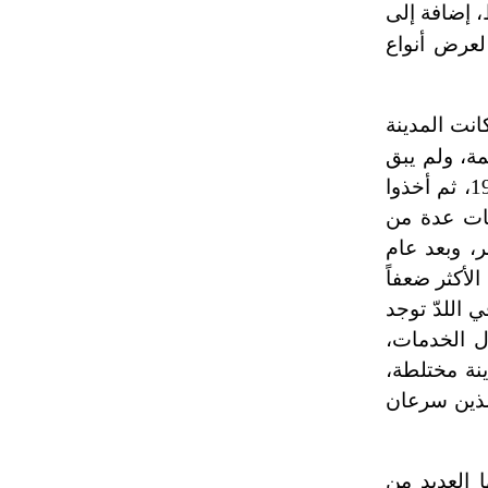
، إضافة إلى
تم اعتمادها مصطلحاً أثرياً يستخدم في
العمارة عموماً وفي العمارة الدينية
لعرض أنواع
الخاصة بالكنائس خصوصاً، وفي
الإنكليزية أب
 عام 1931، وقُدَّر عددهم بنحو 18250 نسمة عام 1946، وقد كانت المدينة
تمّ تشريد معظم سكّانها الذين كانوا يقدرون بنحو 19 ألف نسمة، ولم يبق
- هل تعلم أن أبجر Abgar اسم معروف
جيداً يعود إلى عدد من الملوك الذين
منهم سوى 1052 نسمة، وأخذ المهاجرون اليهود يتدفقون إلى المدينة حتى وصل عددهم إلى 9400 مهاجر عام 1949، ثم أخذوا
حكموا مدينة إديسا (الرها) من أبجر الأول
أولى عام 1988 أُضيف إلى اللدّ مئات عدة من
وحتى التاسع، وهم ينتسبون إلى أسرة
ر، وبعد عام
أوسروين
الأكثر ضعفاً
 اللدّ توجد
- هل تعلم أن الأبجدية الكنعانية تتألف من
ل الخدمات،
/22/ علامة كتابية sign تكتب منفصلة
ينة مختلطة،
غير متصلة، وتعتمد المبدأ الأكوروفوني،
حيث تقتصر القيمة الصوتية للعلامة الك
 اليهود المهاجرين الذين سرعان
ا العديد من