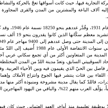
كة التجارية فيها، حيث كانت أسواقها تعجّ بالحركة والنشاط
ه آلاف الباعة والمشترين من المدن والقرى المجاورة 
.
كان عدد سكان مدينة اللدّ 11250 نسمة
خالية تماماً من اليهود قبل عام 1948م، وبعد النكبة 
في التزايد؛ ليصبح عددهم 32200 نسمة عام 1973، وفي سنوات الانتفاضة ال
 المدينة من المتعاونين أكثر من أي تجمع سكاني عربي آخ
حاد السوڤييتي السابق، وتعدّ مدينة اللدّ من المدن المختلطة 
فاصل بين الحيّ الذي يقيمون فيه وبين الأحياء العربية. وفي
لقاء بين فئات ينتشر فيها الجوع وانتزاع الأملاك وإهما
درات، فاللدّ كما يقال مدينة مشروخة ومنبوذة أكثر منها مد
وصل عدد سكانها في عام 2000 إلى 70 ألف نسمة تقريباً، يؤلّف العرب منهم 22%، والباقي من
ّ بوظيفة تعليمية منذ أواخر العهد العثماني حيث كان فيه