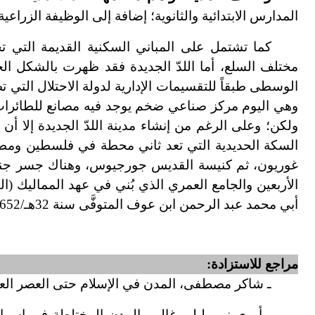
المدارس الابتدائية والثانوية؛ إضافة إلى الوظيفة الزراعية و
كما تشتمل على المباني السكنية القديمة التي تحي
مختلف السلع، أما اللدّ الجديدة فقد ظهرت بالشكل الحد
الوسطى طبقاً للتقسيمات الإدارية لدولة الاحتلال التي 
وهي اليوم مركز صناعي ضخم يوجد فيه مصانع للطائرات ال
ولكن؛ وعلى الرغم من إنشاء مدينة اللدّ الجديدة إلا أن
السكة الحديدية التي تعد ثاني محطة في فلسطين ومطار 
غوريون، ثم كنيسة القديس جورجيوس، وهناك جسر جندا
الأربعين والجامع العمري الذي بُني في عهد المماليك (
أبي محمد عبد الرحمن ابن عوف المتوفَّى سنة 32هـ/652م.
مراجع للاستزادة:
ـ شاكر مصطفى، المدن في الإسلام حتى العصر العثمان
ـ أروى نير وليلى غالي، المدن المختلطة في اسرا