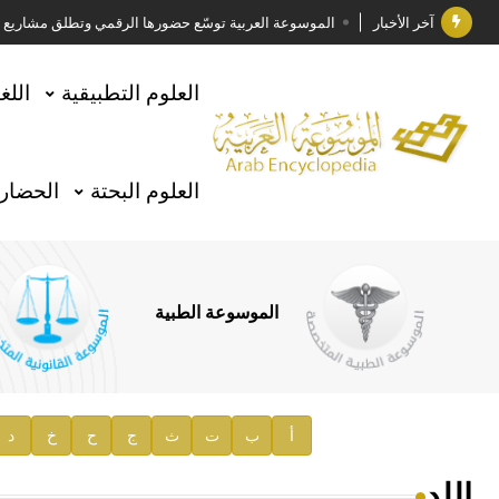
آخر الأخبار
الموسوعة العربية توسّع حضورها الرقمي وتطلق مشاريع معرف
فوز الأستاذ الدكتور وليد محمد السراقبي بجائزة كتارا ل
العلوم التطبيقية
اللغ
جائزة مجمع الملك سلمان العالمي للغة العربية 2025
الأستاذ إياد خالد الطباع مدير عام لهيئة الموسوعة العربية
العلوم البحتة
الحضارة
السيد محمد ياسين صالح وزيرا للثقافة
صدور المجلد الثامن من موسوعة الآثار في سورية
توصيات مجلس الإدارة
الموسوعة الطبية
صدور المجلد السابع من موسوعة الآثار في سورية
صدور المجلد الثامن عشر من الموسوعة الطبية
إعلان..
أ
ب
ت
ث
ج
ح
خ
د
دار الفكر الموزع الحصري لمنشورات هيئة الموسوعة العرب
اللد