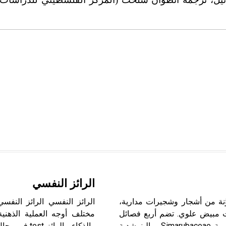
الرائز النفسي
يات الفلقة، مكوَّنة من أشجار وشجيرات مدارية،
حت مبيض علوي. تضم أربع فصائل
مختلف أوجه العملية الذهنية
هي: السذابية Rutaceae، والبخّورية Burseraceae، والسيماروبية Simarubaceae، والبنرشدية
والذكاء. وا