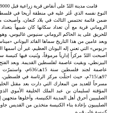
ضمن قائمة تحتمس الثالث في بلاد كنعان، وأصبحت مرك
الروماني قرية مع أن تعداد سكانها كان شبيهاً بتعد
وبعد عامين من هذا التاريخ سماها القائد اليوناني «مي
«زيوس» التي تعني إله اليونان العظيم، غير أن اسمها القد
أصبحت اللدّ مركزاً إدارياً مرموقاً، وبُنيت فيها كني
البيزنطي، وبقيت عاصمة لفلسطين القديمة. وبعد الفتح 
عاصمة لجند فلسطين سن
مسرحاً للعديد من المعارك التي دارت بعد مقتل الخل
المؤقتة لسليمان بن عبد الملك الخليفة الأموي الذ
الصليبيين أحرق أهل المدينة الكنيسة، وأخلوها متجهين 
الصليبيون بإعادة بناء الكنيسة متخذين من القديس جاو
كنيسة على قبره.