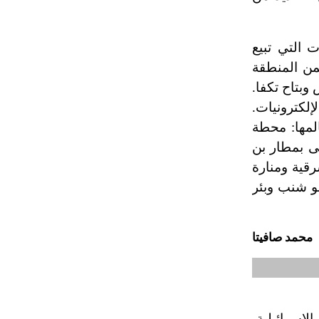
ت التي تبيع
ضمن المنطقة
وبتاح تكفا.
إلكترونيات.
المها: محطة
ى بمطار بن
قية ومنارة
بو شنب وبئر
محمد صافيتا
إسرائيلية،