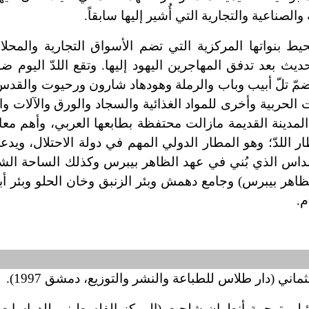
الصناعية والتجارية التي أُشير إليها سابقاً.
ط بنواتها المركزية التي تضم الأسواق التجارية والمحلا
يث بعد تدفق المهاجرين اليهود إليها. وتقع اللدّ اليوم 
تضمّ تلّ أبيب وباب والرملة وهودهاد شارون ورحيوت والقدس 
حربية وأخرى للمواد الغذائية والسجاد والورق والآلات وال
 المدينة القديمة مازالت محتفظة بطابعها العربي، وأهم مع
اللدّ؛ وهو المطار الدولي المهم في دولة الاحتلال، ويدع
س الذي بُني في عهد الظاهر بيبرس وكذلك الساحة الشر
الظاهر بيبرس) وجامع دهمش وبئر الزنبق وخان الحلو وبئر أ
ي (دار طلاس للطباعة والنشر والتوزيع، دمشق 1997).
ئيل، ترجمة أنطوان شلحت (المركز الفلسطيني للدراسات ال