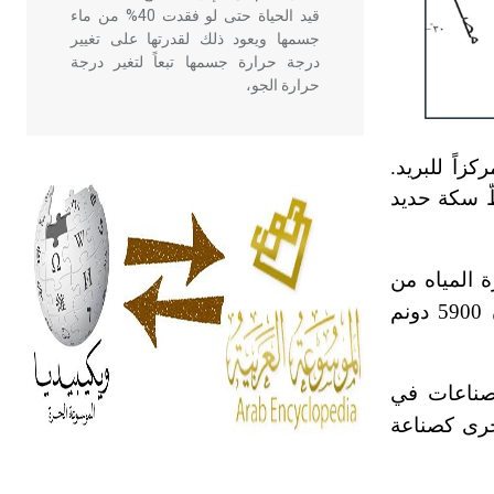
قيد الحياة حتى لو فقدت 40% من ماء
جسمها ويعود ذلك لقدرتها على تغيير
درجة حرارة جسمها تبعاً لتغير درجة
حرارة الجو،
- هل تعلم أن أبقراط كتب في الطب
اً للبريد.
أربعة مؤلفات هي: الحكم، الأدلة، تنظيم
طّ سكة حديد
التغذية، ورسالته في جروح الرأس.
ويعود له الفضل بأنه حرر الطب من
الدين والفلسفة.
ة المياه من
الأمطار والآبار؛ لذلك فهي مدينة زراعية بالدرجة الأولى، حيث بلغت مساحة الأراضي المزروعة بأشجار الزيتون 5900 دونم
- هل تعلم أن المرجان إفراز حيواني
يتكون في البحر ويتركب من مادة
كربونات الكلسيوم، وهو أحمر أو شديد
لصناعات في
الحمرة وهو أجود أنواعه، ويمتاز بكبر
الحجم ويسمى الش
أخرى كصناعة
هل تعلم أن الأبسيد كلمة فرنسية اللفظ