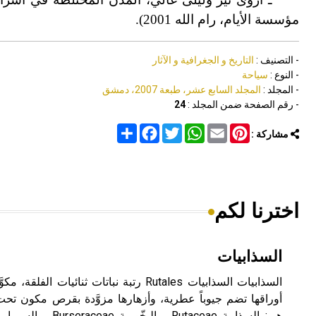
مؤسسة الأيام، رام الله 2001).
- التصنيف :
التاريخ و الجغرافية و الآثار
- النوع :
سياحة
- المجلد :
المجلد السابع عشر، طبعة 2007، دمشق
- رقم الصفحة ضمن المجلد :
24
Share
Facebook
Twitter
WhatsApp
Email
Pinterest
مشاركة :
اخترنا لكم
السذابيات
السذابيات السذابيات Rutales رتبة نباتات ثنائ
أوراقها تضم جيوباً عطرية، وأزهارها مزوَّدة بقرص مكون ت