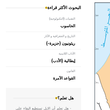
البحوث الأكثر قراءة
التقنيات (التكنولوجية)
الحاسوب
التاريخ و الجغرافية و الآثار
ريئونيون (جزيرة-)
الآداب اللاتينية
إيطالية (الأدب)
القانون
- هل تعلم أن الأبلق نوع من الفنون
الهندسية التي ارتبطت بالعمارة الإسلامية
القواعد الآمرة
في بلاد الشام ومصر خاصة، حيث يحرص
المعمار على بناء مداميكه وخاصة في
الواجهات
هل تعلم؟
- هل تعلم أن الإبل تستطيع البقاء على