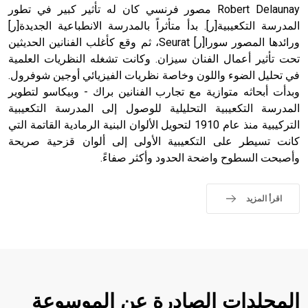
Robert Delaunay مصور فرنسي كان له تأثير كبير في تطور
المدرسة التكعيبية[ر]. بدأ متأثراً بالمدرسة الانطباعية الجديدة[ر]
- هل تعلم أن أبجر Abgar اسم معروف جيداً يعود إلى عدد من
الملوك الذين حكموا مدينة إديسا (الرها) من أبجر الأول وحتى
ورائدها المصور سورا[ر] Seurat، ثم وقع كأغلب الفنانين الحديثين
التاسع، وهم ينتسبون إلى أسرة أوسروين
تحت تأثير أعمال الفنان سيزان. وكانت تشغله النظريات العلمية
في تحليل الضوء واللون وخاصة نظريات الفيزيائي أوجين شوفرول.
وبدأت أبحاثه متوازية مع تجارب الفنانين براك - وبيكاسو لتطوير
المدرسة التكعيبية التحليلية للوصول إلى المدرسة التكعيبية
التركيبية منذ عام 1910 لتحويل الألوان البنية الرمادية القاتمة التي
- هل تعلم أن الأبجدية الكنعانية تتألف من /22/ علامة كتابية
كانت تسيطر على التكعيبية الأولى إلى ألوان قزحية صريحة
sign تكتب منفصلة غير متصلة، وتعتمد المبدأ الأكوروفوني،
وأصبحت السطوح واضحة الحدود وأكثر صفاءً.
حيث تقتصر القيمة الصوتية للعلامة الك
اقرأ المزيد
المجلدات الصادرة عن الموسوعة