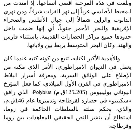
وبلغت في هذه المرحلة أقصى اتساعها، إذ امتدت من
المحيط الأطلسي غرباً إلى نهر الفرات شرقاً، ومن نهري
الدانوب والراين شمالاً إلى جبال الأطلس والصحراء
الإفريقية والبحر الأحمر جنوباً، أي إنها ضمت داخل
حدودها جميع مراكز الحضارات القديمة، باستثناء فارس
والهند. وكان البحر المتوسط يربط بين ولاياتها.
والأهمية الأكبر لكتابه، تنبع من كونه كتبه عندما كان
يعمل في الديوان الامبراطوري، الأمر الذي مكنه من
الإطلاع على الوثائق السرية، ومعرفة أسرار البلاط
الامبراطوري في القرن الأول الميلادي، كما فعل المؤرخ
اليوناني بوليبيوس (205ـ125ق.م)
، الذي رافق
Polybius
«سكيبيو» في حصاره لقرطاجة وتدميرها عام 146ق.م،
والذي، بحكم صلته بالسلطات الحاكمة في روما،
استطاع أن ينشر النص الحقيقي للمعاهدات بين روما
وقرطاجة.