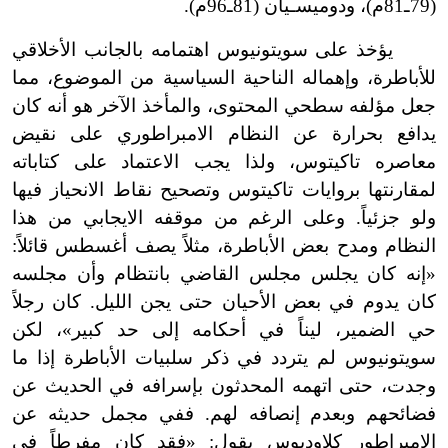
(79ـ81م)، ودوميسـيان (81ـ96م).
يؤخذ على سويتونيوس اهتمامه بالجانب الأخلاقي
للأباطرة، وإهماله الناحية السياسية من الموضوع، مما
جعل مؤلفه سطحي المحتوى، والمأخذ الآخر هو أنه كان
يدافع بحرارة عن النظام الامبراطوري على نقيض
معاصره تاكيتوس، ولذا يجب الاعتماد على كتاباته
لمقارنتها بروايات تاكيتوس وتصحيح نقاط الانحياز فيها
ولو جزئياً. وعلى الرغم من موقفه الايجابي من هذا
النظام ومدح بعض الأباطرة، مثلاً يصف أغسطس قائلاً:
«إنه كان يجلس مجلس القاضي بانتظام وأن مجلسه
كان يدوم في بعض الأحيان حتى يجن الليل. كان رجلاً
حي الضمير، ليناً في أحكامه إلى حد كبير»، لكن
سويتونيوس لم يتردد في ذكر سلبيات الأباطرة إذا ما
وجدت، حتى اتهمه المحدثون بإسرافه في الحديث عن
فضائحهم وبعدم إنصافه لهم. ففي مجمل حديثه عن
الامبراطور كلاوديوس يقول: «فقد كان مفرطاً في