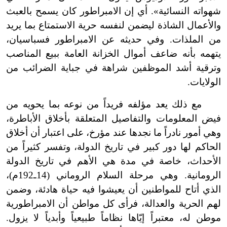
شهواته النسائية». أي إن الامبراطور كان يسمح بالعبث
والأعمال الشاذة ليضمن لنفسه حرية الاستمتاع بما يريد
من الملذات. وفي حديثه عن الامبراطور فسباسيان،
يتهمه بأنه ضاعف أموال الخزانة العامة ببيع المناصب
وترقية أشد الموظفين شراهة في جباية الضرائب من
الولايات.
مع ذلك يعد مؤلفه فريداً من نوعه بما يحويه من
فيض المعلومات والتفاصيل المتعلقة بأخلاق الأباطرة،
وهي أمور نادراً ما نجدها عند مؤرخ، على اعتبار أن أخلاق
الحاكم لها دور كبير في تاريخ الدولة، وتفسر كثيراً من
الأحداث، خاصة في مدة هي الأهم في تاريخ الدولة
الرومانية. وهي مرحلة السلام الروماني (14ـ192م)،
الذي أتاح للمواطنين أن يعيشوا فيه حياة هادئة، وضمن
لهم الحرية والعدالة، فرأى كل مواطن أن الامبراطورية
موطن له، معتبراً إيّاها نظاماً طبيعياً وأبدياً لا يزول.