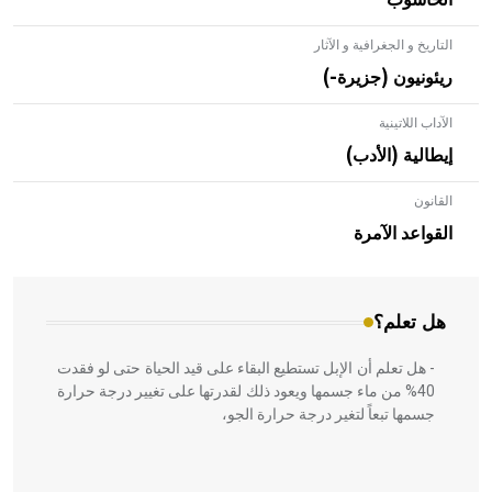
الحاسوب
التاريخ و الجغرافية و الآثار
ريئونيون (جزيرة-)
الآداب اللاتينية
إيطالية (الأدب)
القانون
- هل تعلم أن الأبلق نوع من الفنون الهندسية التي ارتبطت
بالعمارة الإسلامية في بلاد الشام ومصر خاصة، حيث يحرص
القواعد الآمرة
المعمار على بناء مداميكه وخاصة في الواجهات
هل تعلم؟
- هل تعلم أن الإبل تستطيع البقاء على قيد الحياة حتى لو فقدت
40% من ماء جسمها ويعود ذلك لقدرتها على تغيير درجة حرارة
جسمها تبعاً لتغير درجة حرارة الجو،