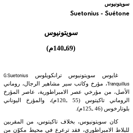
سويتونيوس
هيئة الموسوعة العربية تطلق موسوعات جديدة في عام 2026
Suetonius - Suétone
سويتونيوس
(69ـ140م)
غايوس سويتونيوس ترانكويلوس
G.Suetonius
، مؤرخ وكاتب سير مشاهير الرجال، روماني
Tranquillus
الأصل، من مؤرخي عصر الامبراطورية، عاصر المؤرخ
الروماني تاكيتوس (55 ـ120م)، والمؤرخ اليوناني
بلوتارخوس (46 ـ125م).
كان سويتونيوس، بخلاف تاكيتوس، من المقربين
للبلاط الامبراطوري، فقد ترعرع في محيط مكوّن من