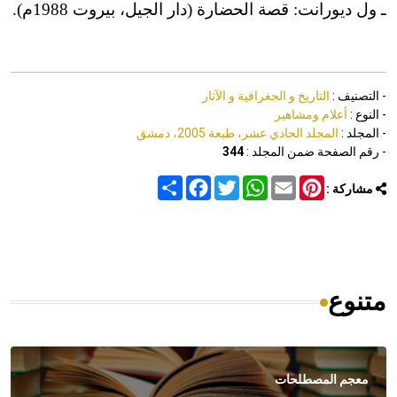
ـ ول ديورانت: قصة الحضارة (دار الجيل، بيروت 1988م).
- التصنيف :
التاريخ و الجغرافية و الآثار
- النوع :
أعلام ومشاهير
- المجلد :
المجلد الحادي عشر، طبعة 2005، دمشق
- رقم الصفحة ضمن المجلد :
344
Share
Facebook
Twitter
WhatsApp
Email
Pinterest
مشاركة :
متنوع
معجم المصطلحات