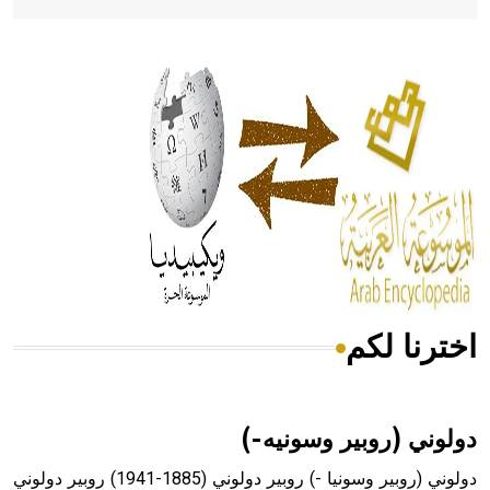
- هل تعلم أن أبقراط كتب في الطب أربعة مؤلفات هي:
الحكم، الأدلة، تنظيم التغذية، ورسالته في جروح الرأس. ويعود
له الفضل بأنه حرر الطب من الدين والفلسفة.
- هل تعلم أن المرجان إفراز حيواني يتكون في البحر ويتركب
من مادة كربونات الكلسيوم، وهو أحمر أو شديد الحمرة وهو
أجود أنواعه، ويمتاز بكبر الحجم ويسمى الش
اخترنا لكم
هل تعلم أن الأبسيد كلمة فرنسية اللفظ تم اعتمادها مصطلحاً
أثرياً يستخدم في العمارة عموماً وفي العمارة الدينية الخاصة
بالكنائس خصوصاً، وفي الإنكليزية أب
دولوني (روبير وسونيه-)
دولوني (روبير وسونيا -) روبير دولوني (1885-1941) روبير دولوني