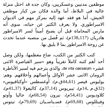
موظفين مدنيين وعسكريين، وكان جده قد احتل منزلة
عالية في البلاط، أما والده فكان من كبار موظفي
الجيش، أما هو فقد عهد إليه بمركز مهم في الديوان
الامبراطوري. ولا يعرف الكثير عن حياته، سوى أنه
مارس المحاماة قبل أن يصبح أميناً لسر الامبراطور
هادريان (117ـ138م)، ثم فُصل من منصبه عندما تحدث
عن زوجة الامبراطور بما لا يليق بها.
كتب الكثير من الكتب، ضاع معظمها، ولكن وصل
أحد أهم كتبه كاملاً تقريباً وهو «سير القياصرة الاثنى
عشر»
، والذي يترجم فيه لسير الأباطرة
de vita caesarum
الرومان الاثنى عشر الأوائل وأعمالهم وأخلاقهم. وهم:
يوليوس قيصر (61ـ44ق.م)، أوغسطس «أوكتافيوس»
(32ق.م ـ14م)، تيبريوس (14ـ37م)، كاليغولا (37ـ41م)،
كلاوديوس (41ـ54م)، نيرون (54ـ68م)، جاليا وأوتو
وفيتللوس (68ـ69م)، فسـباسـيان (69ـ79م)، تيتوس