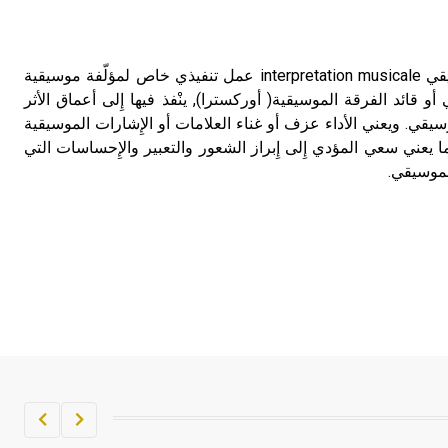
تم اعتمادها مصطلحاً أثرياً يستخدم في
العمارة عموماً وفي العمارة الدينية
الخاصة بالكنائس خصوصاً، وفي
الأداء الموسيقي الأداء الموسيقي interpretation musicale عمل تنفيذي خاص لمؤلّفة موسيقية
الإنكليزية أب
 أو قائد الفرقة الموسيقية( أوركسترا), ينْفذ فيها إِلى أعماق الأثر
سيقي. ويعني الأداء عزف أو غناء العلامات أو الإِشارات الموسيقية
- هل تعلم أن أبجر Abgar اسم معروف
ا يعني سعي المؤدي إِلى إِبراز الشعور والتعبير والإِحساسات التي
جيداً يعود إلى عدد من الملوك الذين
لموسيقي.
حكموا مدينة إديسا (الرها) من أبجر الأول
وحتى التاسع، وهم ينتسبون إلى أسرة
أوسروين
- هل تعلم أن الأبجدية الكنعانية تتألف من
/22/ علامة كتابية sign تكتب منفصلة
غير متصلة، وتعتمد المبدأ الأكوروفوني،
حيث تقتصر القيمة الصوتية للعلامة الك