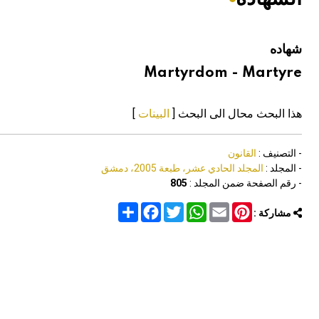
هيئة الموسوعة العربية تطلق موسوعات جديدة في عام 2026
شهاده
Martyrdom - Martyre
هذا البحث محال الى البحث [
البينات
]
- التصنيف :
القانون
- المجلد :
المجلد الحادي عشر، طبعة 2005، دمشق
- رقم الصفحة ضمن المجلد :
805
Share
Facebook
Twitter
WhatsApp
Email
Pinterest
مشاركة :