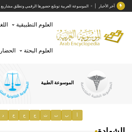
آخر الأخبار
الموسوعة العربية توسّع حضورها الرقمي وتطلق مشاريع معرف
فوز الأستاذ الدكتور وليد محمد السراقبي بجائزة كتارا ل
العلوم التطبيقية
اللغ
جائزة مجمع الملك سلمان العالمي للغة العربية 2025
الأستاذ إياد خالد الطباع مدير عام لهيئة الموسوعة العربية
العلوم البحتة
الحضارة
السيد محمد ياسين صالح وزيرا للثقافة
صدور المجلد الثامن من موسوعة الآثار في سورية
توصيات مجلس الإدارة
الموسوعة الطبية
صدور المجلد السابع من موسوعة الآثار في سورية
صدور المجلد الثامن عشر من الموسوعة الطبية
إعلان..
أ
ب
ت
ث
ج
ح
خ
د
دار الفكر الموزع الحصري لمنشورات هيئة الموسوعة العرب
الشهادة