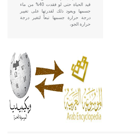
قيد الحياة حتى لو فقدت 40% من ماء
جسمها ويعود ذلك لقدرتها على تغيير
درجة حرارة جسمها تبعاً لتغير درجة
حرارة الجو،
- هل تعلم أن أبقراط كتب في الطب
أربعة مؤلفات هي: الحكم، الأدلة، تنظيم
التغذية، ورسالته في جروح الرأس.
ويعود له الفضل بأنه حرر الطب من
الدين والفلسفة.
- هل تعلم أن المرجان إفراز حيواني
يتكون في البحر ويتركب من مادة
كربونات الكلسيوم، وهو أحمر أو شديد
الحمرة وهو أجود أنواعه، ويمتاز بكبر
الحجم ويسمى الش
هل تعلم أن الأبسيد كلمة فرنسية اللفظ