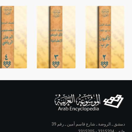
دمشق ـ الروضة ـ شارع قاسم أمين ـ رقم 39
هاتف: 3315204 - 3315205