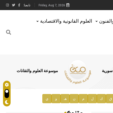
تابعنا:
Friday, Aug 7, 2026
والفنون
العلوم القانونية والاقتصادية
 سورية
موسوعة العلوم والتقانات
ق
ك
ل
م
ن
هـ
و
ي
متنوع