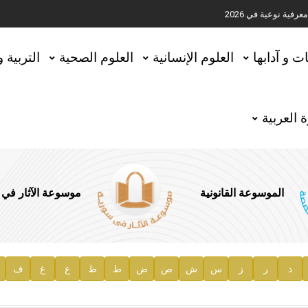
ية نوعية في 2026
تحقيق المخطوطات في العاصمة القطرية الدوحة
ات و آدابها
العلوم الإنسانية
العلوم الصحية
التربية 
 العربية
الموسوعة القانونية
موسوعة الآثار في
ذ
ر
ز
س
ش
ص
ض
ط
ظ
ع
غ
ف
ية