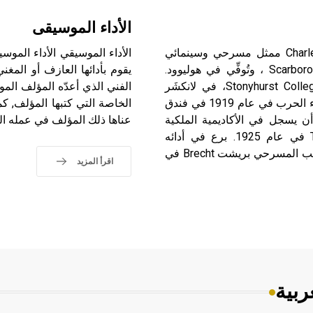
الأداء الموسيقى
لوتون (تشارلز ـ) (1899ـ 1962) تشارلز لوتون Charles Laughton ممثل مسرحي وسينمائي
إنكليزي، ولد في سكاربورو، يوركشير (إنكلترا)Scarborough,Yorkshire ، وتُوفِّي في هوليوود.
يقوم بأدائها العازف أو المغني
انتسب إلى المدرسة اليسوعية في كلية ستوني هورست Stonyhurst College، في لانكشَر
الفني الذي أعدّه المؤلف المو
Lancashire، وشارك في الحرب العالمية الأولى. عمل بعد انتهاء الحرب في عام 1919 في فندق
الخاصة التي كتبها المؤلف, كم
دة خمسة أعوام قبل أن يسجل في الأكاديمية الملكية
عناها ذلك المؤلف في عمله ا
للفنون المسرحية The Royal Academy of Dramatic Arts في عام 1925. برع في أدائه
المسرحي، وتعاون في الأربعينيات من القرن العشرين مع الكاتب المسرحي بريشت Brecht في
اقرأ المزيد
ربية