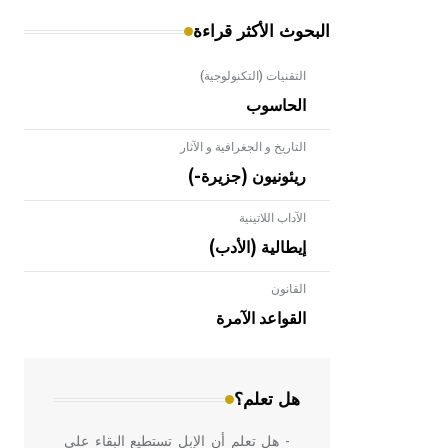
البحوث الأكثر قراءة
التقنيات (التكنولوجية)
الحاسوب
التاريخ و الجغرافية و الآثار
ريئونيون (جزيرة-)
الآداب اللاتينية
إيطالية (الأدب)
القانون
- هل تعلم أن الأبلق نوع من الفنون
الهندسية التي ارتبطت بالعمارة الإسلامية
القواعد الآمرة
في بلاد الشام ومصر خاصة، حيث يحرص
المعمار على بناء مداميكه وخاصة في
الواجهات
هل تعلم؟
- هل تعلم أن الإبل تستطيع البقاء على