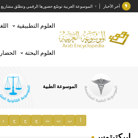
آخر الأخبار
الموسوعة العربية توسّع حضورها الرقمي وتطلق مشاريع معرف
فوز الأستاذ الدكتور وليد محمد السراقبي بجائزة كتارا ل
العلوم التطبيقية
اللغ
جائزة مجمع الملك سلمان العالمي للغة العربية 2025
الأستاذ إياد خالد الطباع مدير عام لهيئة الموسوعة العربية
العلوم البحتة
الحضارة
السيد محمد ياسين صالح وزيرا للثقافة
صدور المجلد الثامن من موسوعة الآثار في سورية
توصيات مجلس الإدارة
الموسوعة الطبية
صدور المجلد السابع من موسوعة الآثار في سورية
صدور المجلد الثامن عشر من الموسوعة الطبية
إعلان..
أ
ب
ت
ث
ج
ح
خ
د
دار الفكر الموزع الحصري لمنشورات هيئة الموسوعة العرب
إبيكتيتوس