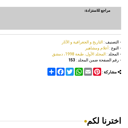
مراجع للاستزادة:
- التصنيف :
التاريخ و الجغرافية و الآثار
- النوع :
أعلام ومشاهير
- المجلد :
المجلد الأول، طبعة 1998، دمشق
- رقم الصفحة ضمن المجلد :
153
Share
Facebook
Twitter
WhatsApp
Email
Pinterest
مشاركة :
اخترنا لكم