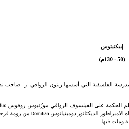
إبيكتيتوس
(50 - 130م)
درسة الفلسفية التي أسسها زينون الرواقي [ر] صاحب نظر
علم الحكمة على الفيلسوف الرواقي موزُنيوس روفوس
fus
من رومة فرحل
Domitian
 ومات فيها.