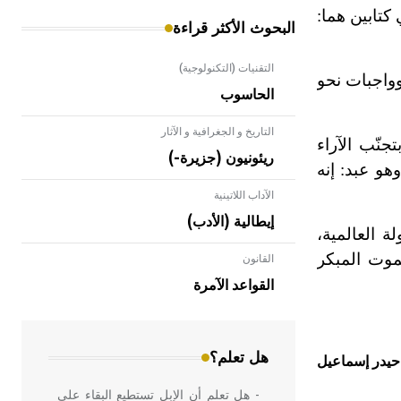
كتابين هما:
البحوث الأكثر قراءة
التقنيات (التكنولوجية)
وواجبات نحو
الحاسوب
التاريخ و الجغرافية و الآثار
جنّب الآراء
ريئونيون (جزيرة-)
هو عبد: إنه
الآداب اللاتينية
إيطالية (الأدب)
 العالمية،
لموت المبكر
القانون
- هل تعلم أن الأبلق نوع من الفنون
الهندسية التي ارتبطت بالعمارة الإسلامية
القواعد الآمرة
في بلاد الشام ومصر خاصة، حيث يحرص
المعمار على بناء مداميكه وخاصة في
الواجهات
هل تعلم؟
حيدر إسماعيل
- هل تعلم أن الإبل تستطيع البقاء على