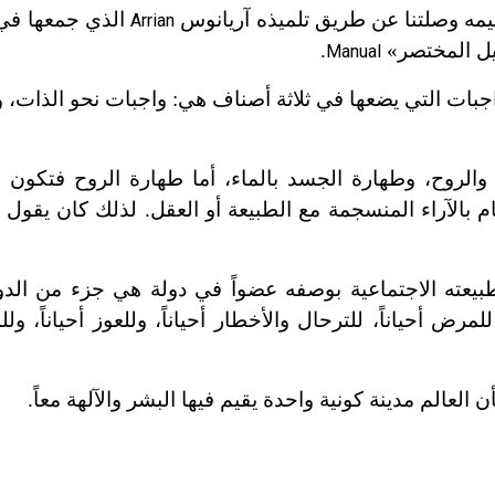
ليمه وصلتنا عن طريق تلميذه آريانوس
الذي جمعها في 
Arrian
يل المختصر»
.
Manual
اجبات التي يضعها في ثلاثة أصناف هي: واجبات نحو الذات، 
والروح، وطهارة الجسد بالماء، أما طهارة الروح فتكون بت
ام بالآراء المنسجمة مع الطبيعة أو العقل. لذلك كان يقول و
بيعته الاجتماعية بوصفه عضواً في دولة هي جزء من الدولة
 أحياناً، للترحال والأخطار أحياناً، وللعوز أحياناً، ول
العالم مدينة كونية واحدة يقيم فيها البشر والآلهة معاً.