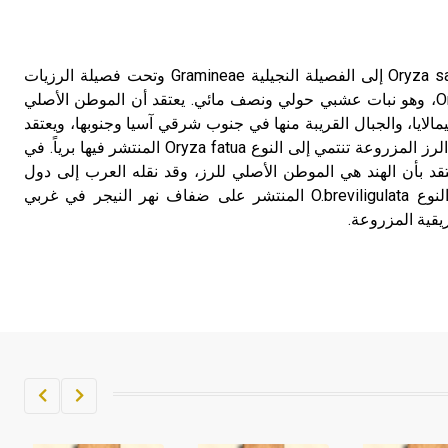
تم اعتمادها مصطلحاً أثرياً يستخدم في
العمارة عموماً وفي العمارة الدينية
الخاصة بالكنائس خصوصاً، وفي
الرز ينتمي الرز أو الأرُز Oryza sativa إلى الفصيلة النجيلية Gramineae وتحت فصيلة الرزيات
الإنكليزية أب
Oryzeae، والجنس Oryza spp، وهو نبات عشبي حولي ونصف مائي. يعتقد أن الموطن الأصلي
الايا، والجبال القريبة منها في جنوب شرقي آسيا وجنوبها، ويعتقد
- هل تعلم أن أبجر Abgar اسم معروف
بورتوس Portues أن أصناف الرز المزروعة تنتمي إلى النوع Oryza fatua المنتشر فيها برياً. في
جيداً يعود إلى عدد من الملوك الذين
أن فافيلوف Vavilov يعتقد بأن الهند هي الموطن الأصلي للرز، وقد نقله العرب إلى دول
حكموا مدينة إديسا (الرها) من أبجر الأول
حوض البحر المتوسط، وأن النوع O.breviligulata المنتشر على ضفاف نهر النيجر في غربي
وحتى التاسع، وهم ينتسبون إلى أسرة
يقية المزروعة.
أوسروين
- هل تعلم أن الأبجدية الكنعانية تتألف من
/22/ علامة كتابية sign تكتب منفصلة
غير متصلة، وتعتمد المبدأ الأكوروفوني،
حيث تقتصر القيمة الصوتية للعلامة الك