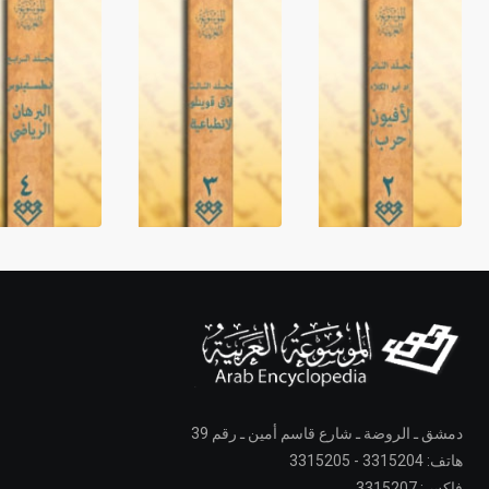
دمشق ـ الروضة ـ شارع قاسم أمين ـ رقم 39
هاتف: 3315204 - 3315205
فاكس: 3315207