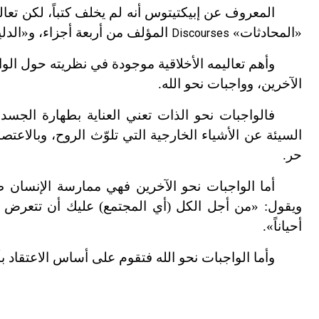
المعروف عن إبيكتيتوس أنه لم يخلف كتباً، لكن تعا
«المحادثات»
المؤلف من أربعة أجزاء، و
«
الدل
Discourses
وأهم تعاليمه الأخلاقية موجودة في نظريته حول الو
الآخرين، وواجبات نحو الله.
فالواجبات نحو الذات تعني العناية بطهارة الجسد 
السيئة عن الأشياء الخارجية التي تلوّث الروح، وبالاعتص
حر.
أما الواجبات نحو الآخرين فهي ممارسة الإنسان ط
ويقول: «من أجل الكل (أي المجتمع) عليك أن تتعرض للمرض
أحياناً
»
.
وأما الواجبات نحو الله فتقوم على أساس الاعتقاد بأن 