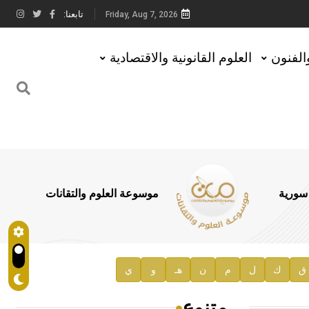
تابعنا:
Friday, Aug 7, 2026
والفنون
العلوم القانونية والاقتصادية
 سورية
موسوعة العلوم والتقانات
ق
ك
ل
م
ن
هـ
و
ي
متنوع