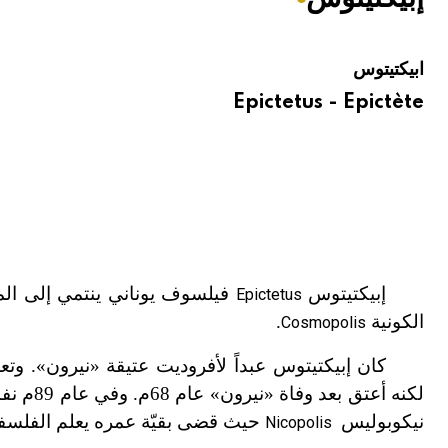
هيئة الموسوعة العربية تطلق موسوعات جديدة في عام 2026
ابيكتيتوس
Epictetus - Epictète
إبيكتيتوس
فيلسوف يوناني ينتمي إلى الم
Epictetus
الكونية
.
Cosmopolis
كان إبيكتيتوس عبداً لأفروديت عتيقة «نيرون
»
. وت
لكنه أعتق بعد وفاة «نيرون» عام 68م. وفي عام 89م نفاه الامبراطور الديكتاتور دوميتيانوس
نيكوبوليس
حيث قضى بقيّة عمره يعلم الفلسفة
Nicopolis