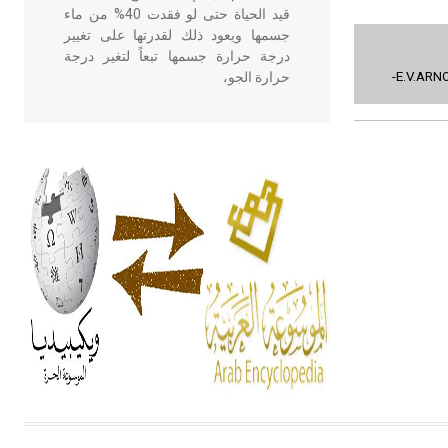
قيد الحياة حتى لو فقدت 40% من ماء
جسمها ويعود ذلك لقدرتها على تغيير
درجة حرارة جسمها تبعاً لتغير درجة
-E.V.ARN
حرارة الجو،
- هل تعلم أن أبقراط كتب في الطب
أربعة مؤلفات هي: الحكم، الأدلة، تنظيم
التغذية، ورسالته في جروح الرأس.
ويعود له الفضل بأنه حرر الطب من
الدين والفلسفة.
- هل تعلم أن المرجان إفراز حيواني
يتكون في البحر ويتركب من مادة
كربونات الكلسيوم، وهو أحمر أو شديد
الحمرة وهو أجود أنواعه، ويمتاز بكبر
الحجم ويسمى الش
هل تعلم أن الأبسيد كلمة فرنسية اللفظ