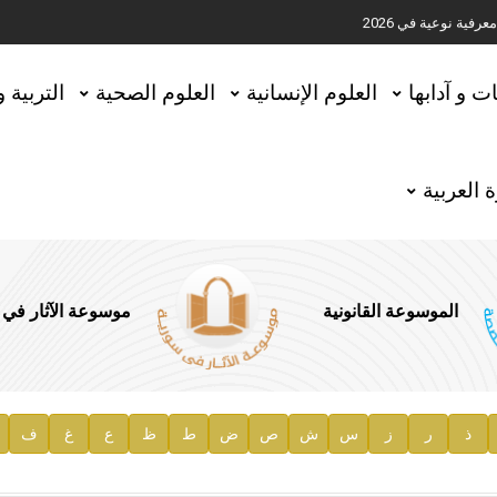
ية نوعية في 2026
تحقيق المخطوطات في العاصمة القطرية الدوحة
ات و آدابها
العلوم الإنسانية
العلوم الصحية
التربية 
 العربية
الموسوعة القانونية
موسوعة الآثار في
ذ
ر
ز
س
ش
ص
ض
ط
ظ
ع
غ
ف
ية