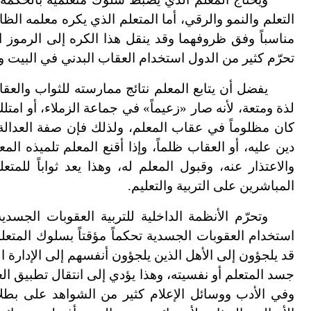
التعلم والنمو والرقي، أما المتعلم الذي يكره معلمه الظا
مناسباً وفق ظروفهما وقد ينقل هذا الكره إلى الرموز 
تحرّم كثير من الدول استخدام العقاب البدني في البيت 
يفضل أن يتابع المعلم نتائج ممارسته للثواب والعق
لذة ومتعة، لأنه صار «زعيماً» في جماعة الزملاء، أو امتل
كان مظلوماً في عقاب المعلم، ولذلك فإن صفة العدالة 
دين عليه، أو العقاب ظلماً، وإذا أقنع المعلم تلميذه ال
والاعتذار عنه، وقبول المعلم له، وهذا يعد ثواباً للمت
المباشرين على التربية والتعليم.
وتحرّم الأنظمة الداخلية للتربية العقوبات الجس
استخدام العقوبات الجسدية تحكماً مؤقتاً بسلوك المتعلم
قد يلجؤون إلى الأهل الذين يلجؤون أنفسهم إلى الإدارة ال
جسد المتعلم أو نفسيته، وهذا يؤدي إلى انتقال تطبيق ال
وفي الأدب ووسائل الإعلام كثير من الشواهد على بطل