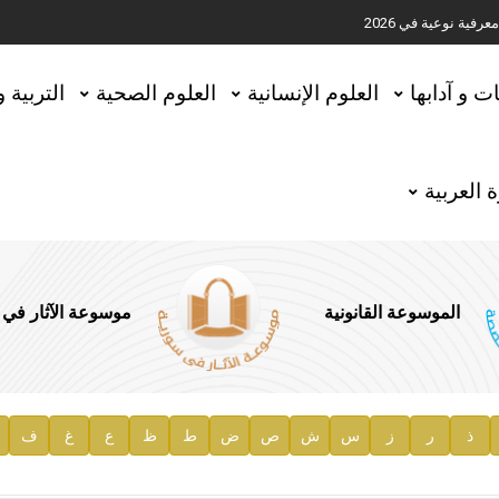
ية نوعية في 2026
تحقيق المخطوطات في العاصمة القطرية الدوحة
ات و آدابها
العلوم الإنسانية
العلوم الصحية
التربية 
 العربية
الموسوعة القانونية
موسوعة الآثار في
ذ
ر
ز
س
ش
ص
ض
ط
ظ
ع
غ
ف
ية