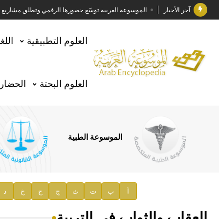
آخر الأخبار
الموسوعة العربية توسّع حضورها الرقمي وتطلق مشاريع معرف
فوز الأستاذ الدكتور وليد محمد السراقبي بجائزة كتارا ل
العلوم التطبيقية
اللغ
جائزة مجمع الملك سلمان العالمي للغة العربية 2025
الأستاذ إياد خالد الطباع مدير عام لهيئة الموسوعة العربية
العلوم البحتة
الحضارة
السيد محمد ياسين صالح وزيرا للثقافة
صدور المجلد الثامن من موسوعة الآثار في سورية
توصيات مجلس الإدارة
الموسوعة الطبية
صدور المجلد السابع من موسوعة الآثار في سورية
صدور المجلد الثامن عشر من الموسوعة الطبية
إعلان..
أ
ب
ت
ث
ج
ح
خ
د
دار الفكر الموزع الحصري لمنشورات هيئة الموسوعة العرب
العقاب والثواب في التربية