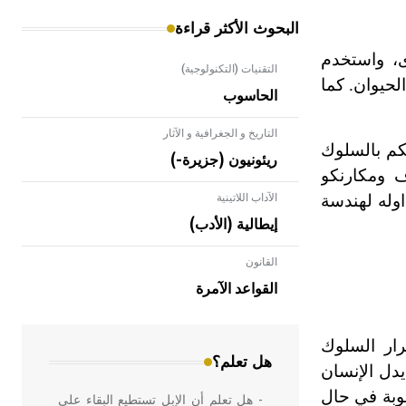
البحوث الأكثر قراءة
ى، واستخدم
التقنيات (التكنولوجية)
لحيوان. كما
الحاسوب
التاريخ و الجغرافية و الآثار
حكم بالسلوك
ريئونيون (جزيرة-)
ف ومكارنكو
اوله لهندسة
الآداب اللاتينية
إيطالية (الأدب)
القانون
- هل تعلم أن الأبلق نوع من الفنون
الهندسية التي ارتبطت بالعمارة الإسلامية
القواعد الآمرة
في بلاد الشام ومصر خاصة، حيث يحرص
المعمار على بناء مداميكه وخاصة في
الواجهات
رار السلوك
هل تعلم؟
يدل الإنسان
قوبة في حال
- هل تعلم أن الإبل تستطيع البقاء على