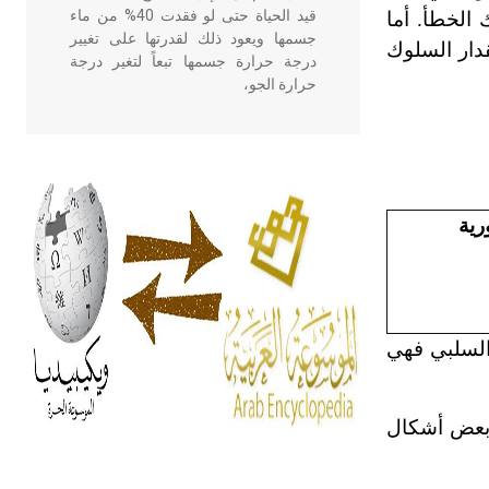
قيد الحياة حتى لو فقدت 40% من ماء
 الخطأ. أما
جسمها ويعود ذلك لقدرتها على تغيير
قدار السلوك
درجة حرارة جسمها تبعاً لتغير درجة
حرارة الجو،
- هل تعلم أن أبقراط كتب في الطب
أربعة مؤلفات هي: الحكم، الأدلة، تنظيم
التغذية، ورسالته في جروح الرأس.
رية
ويعود له الفضل بأنه حرر الطب من
الدين والفلسفة.
- هل تعلم أن المرجان إفراز حيواني
يتكون في البحر ويتركب من مادة
والسلبي فهي
كربونات الكلسيوم، وهو أحمر أو شديد
الحمرة وهو أجود أنواعه، ويمتاز بكبر
الحجم ويسمى الش
ن بعض أشكال
هل تعلم أن الأبسيد كلمة فرنسية اللفظ