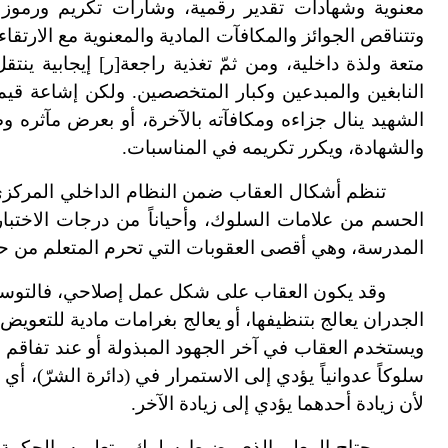
معنوية وشهادات تقدير رقمية، وشارات تكريم ورموز 
وتتناقص الجوائز والمكافآت المادية والمعنوية مع الارتقاء
متعة ولذة داخلية، ومن ثمّ تغذية راجعة[ر] إيجابية ين
النابغين والمبدعين وكبار المتخصصين. ولكن إشاعة قيم
الشهيد ينال جزاءه ومكافآته بالآخرة، أو بعرض مآثره و
والشهادة، ويكرر تكريمه في المناسبات.
تنظم أشكال العقاب ضمن النظام الداخلي المركزي أ
الحسم من علامات السلوك، وأحياناً من درجات الاختبارا
المدرسة، وهي أقصى العقوبات التي تحرم المتعلم من حق
وقد يكون العقاب على شكل عمل إصلاحي، فالتوسيخ ي
الجدران يعالج بتنظيفها، أو يعالج بغرامات مادية للتعوي
ويستخدم العقاب في آخر الجهود المبذولة أو عند تفاقم الأم
سلوكاً عدوانياً يؤدي إلى الاستمرار في (دائرة الشرّ)، أي إن
لأن زيادة أحدهما يؤدي إلى زيادة الآخر.
ويحتاج المعلم الذي يضبط سلوك متعلميه بالحكمة 