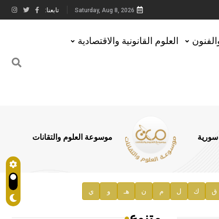
تابعنا:
Saturday, Aug 8, 2026
والفنون
العلوم القانونية والاقتصادية
 سورية
موسوعة العلوم والتقانات
ق
ك
ل
م
ن
هـ
و
ي
متنوع