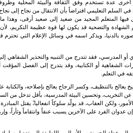
أخرى عدة تستخدم وفق الثقافة والبيئة المحلية وظرو
 في السلم التعليمي افتراضاً بأن الانتقال من نجاح إلى نجاح
تقل فيها المتعلم المجيد من صعيد إلى صعيد أرقى، وهذا م
 الشهادة والتضحية قد يكون لها قوة عظيمة التكريم، لأن
صوره بالدنيا، ويذكر اسمه في وسائل الإعلام التي تحترم ق
و المدرسي، فقد تتدرج من التنبيه والتحذير الشفاهي إلى 
ت الشفاهية أو الكتابية، وقد يتدرج إلى الفصل المؤقت أ
ه في التعلم.
عالج بالتنظيف، وكسر الزجاج يعالج بإصلاحه، والكتابة عل
ض عن التخريب، وتحسين البيئة المدرسية، بأقل تدخل من السل
ور، ولكن العقاب، قد يولّد سلوكاً انفعاليا،ً يقتل المبادرة 
 عدوان الفرد على الآخرين يسبب عنفاً وانتقاماً وثأراً، وإرهاب
والموعظة الحسنة، وبالأساليب اللطيفة إلى تعديل سلوك ا