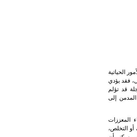
تم اعتمادها مصطلحاً أثرياً يستخدم في
العمارة عموماً وفي العمارة الدينية
الخاصة بالكنائس خصوصاً، وفي
الإنكليزية أب
- هل تعلم أن أبجر Abgar اسم معروف
جيداً يعود إلى عدد من الملوك الذين
حكموا مدينة إديسا (الرها) من أبجر الأول
وحتى التاسع، وهم ينتسبون إلى أسرة
أوسروين
ور الحياتية
جل، فقد يؤدي
لة قد تؤلم
- هل تعلم أن الأبجدية الكنعانية تتألف من
/22/ علامة كتابية sign تكتب منفصلة
المدمن إلى
غير متصلة، وتعتمد المبدأ الأكوروفوني،
حيث تقتصر القيمة الصوتية للعلامة الك
ء المعززات
 أو التخلص،
لص سكنر أن