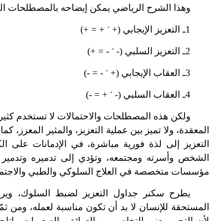
وهذا الشرح الرياضي يمكن إيضاحه بالمصطلحات الرياض
1ـ التعزيز الإيجابي (+
+ = +)
´
2ـ التعزيز السلبي (-
- = +)
´
3ـ العقاب الإيجابي (+
- = -)
´
4ـ العقاب السلبي (-
+ = -)
´
ولكن هذه المصطلحات والاحتمالات لا تستخدم كثيراً لد
المعقدة، ولا تميز بين عملية التعزيز، والمثير المعزز، كم
التعزيز إلى لذة فورية مباشرة، في الإدمانات على الك
الشخص وأسرته ومجتمعه، وتؤدي إلى تدميره وتدمير أ
مؤسسات متخصصة في العلاج السلوكي والطبي والاجتماع
يطرح سكنر جداول التعزيز لضبط السلوك، ويربط 
المستحقة للإنسان لا بد أن تكون مناسبة لعمله، ومن ثمّ ل
لأن التحرر يعني التخلص من العوائق والصعوبات وإتا