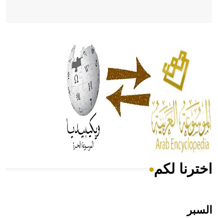
- هل تعلم أن أبقراط كتب في الطب أربعة مؤلفات هي:
الحكم، الأدلة، تنظيم التغذية، ورسالته في جروح الرأس. ويعود
له الفضل بأنه حرر الطب من الدين والفلسفة.
- هل تعلم أن المرجان إفراز حيواني يتكون في البحر ويتركب
من مادة كربونات الكلسيوم، وهو أحمر أو شديد الحمرة وهو
أجود أنواعه، ويمتاز بكبر الحجم ويسمى الش
اخترنا لكم
هل تعلم أن الأبسيد كلمة فرنسية اللفظ تم اعتمادها مصطلحاً
أثرياً يستخدم في العمارة عموماً وفي العمارة الدينية الخاصة
بالكنائس خصوصاً، وفي الإنكليزية أب
السبر