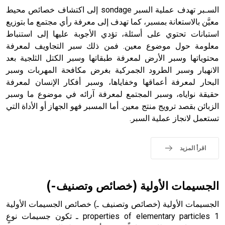
السـبر تهدف عملية السبر sondage إلى اكتشاف خصائص محيط
معيَّن بالاستعانة بمسبر، كما تهدف إلى معرفة رأي مجتمع ما بتوزيع
استبانات تحتوي على أسئلة، تؤدي الأجوبة عليها إلى استنباط
- هل تعلم أن أبجر Abgar اسم معروف جيداً يعود إلى عدد من
الملوك الذين حكموا مدينة إديسا (الرها) من أبجر الأول وحتى
معلومة حول موضوع معين. فمن ذلك سبر التجاويف لمعرفة
التاسع، وهم ينتسبون إلى أسرة أوسروين
محتوياتها وسبر الأرض لمعرفة طبقاتها وسبر الكتل الثلجية بعد
الانهيار وسبر الطرود الجمركية بغرض مكافحة المهربات وسبر
البحار لمعرفة أعماقها وخفاياها، وسبر أفكار الإنسان لمعرفة
حقيقة نواياه، وسبر المجتمع لمعرفة آرائه في موضوع ما وسبر
الزبائن بقصد ترويج منتج معين. أما المسبر فهو الجهاز أو الأداة التي
- هل تعلم أن الأبجدية الكنعانية تتألف من /22/ علامة كتابية
تستعمل لانجاز عملية السبر.
sign تكتب منفصلة غير متصلة، وتعتمد المبدأ الأكوروفوني،
حيث تقتصر القيمة الصوتية للعلامة الك
اقرأ المزيد
الجسيمات الأولية (خصائص وتصنيف-)
الجسيمات الأولية (خصائص وتصنيف ـ) خصائص الجسيمات الأولية
properties of elementary particles 1 ـ تكون جسيمات نوعٍ