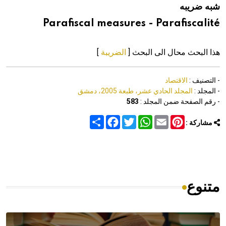
شبه ضريبه
هيئة الموسوعة العربية تطلق موسوعات جديدة في عام 2026
Parafiscal measures - Parafiscalité
هذا البحث محال الى البحث [
الضريبة
]
- التصنيف :
الاقتصاد
- المجلد :
المجلد الحادي عشر، طبعة 2005، دمشق
- رقم الصفحة ضمن المجلد :
583
Share
Facebook
Twitter
WhatsApp
Email
Pinterest
مشاركة :
متنوع