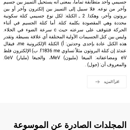
جسيمي واحد متطابقة تماماً، بمعنى أنه يستحيل التمييز بين جسيم
وآخر من نوعه. فلا سبيل إلى التمييز بين إلكترون وآخر أو بين
بروتون وآخر، وهكذا. 2 ـ الكتلة: لكل نوع جسيمي كتلة سكونية
محددة وهي المقصودة بكلمة كتلة. أما كتلة الجسيم في أثناء
الحركة فتتوقف على سرعته حيث c سرعة الضوء في الخلاء.
وليس بين كتل الجسيمات الأولية المختلفة أي علاقة بسيطة. وتقدر
هذه الكتل عادة بإحدى وحدتين: أ) الكتلة الإلكترونية me، فيقال
عندئذ إن كتلة البروتون مثلاً تساوي f1836 me. ب) الإلكترون فلط
eV ومضاعفاته: الميغا (مليون) MeV، والجيغا (مليار) GeV.
والمعروف أن: (جول) .
اقرأ المزيد
المجلدات الصادرة عن الموسوعة