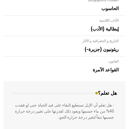
التقنيات (التكنولوجية)
الحاسوب
الآداب اللاتينية
إيطالية (الأدب)
التاريخ و الجغرافية و الآثار
ريئونيون (جزيرة-)
القانون
- هل تعلم أن الأبلق نوع من الفنون الهندسية التي ارتبطت
بالعمارة الإسلامية في بلاد الشام ومصر خاصة، حيث يحرص
القواعد الآمرة
المعمار على بناء مداميكه وخاصة في الواجهات
هل تعلم؟
- هل تعلم أن الإبل تستطيع البقاء على قيد الحياة حتى لو فقدت
40% من ماء جسمها ويعود ذلك لقدرتها على تغيير درجة حرارة
جسمها تبعاً لتغير درجة حرارة الجو،