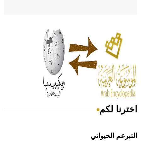
- هل تعلم أن أبقراط كتب في الطب أربعة مؤلفات هي:
الحكم، الأدلة، تنظيم التغذية، ورسالته في جروح الرأس. ويعود
له الفضل بأنه حرر الطب من الدين والفلسفة.
- هل تعلم أن المرجان إفراز حيواني يتكون في البحر ويتركب
من مادة كربونات الكلسيوم، وهو أحمر أو شديد الحمرة وهو
أجود أنواعه، ويمتاز بكبر الحجم ويسمى الش
اخترنا لكم
هل تعلم أن الأبسيد كلمة فرنسية اللفظ تم اعتمادها مصطلحاً
أثرياً يستخدم في العمارة عموماً وفي العمارة الدينية الخاصة
بالكنائس خصوصاً، وفي الإنكليزية أب
التبرعم الحيواني