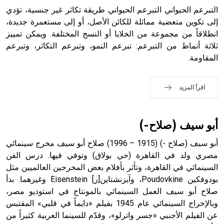
التبرعم الحيواني التبرعم الحيواني طريقة تكاثر غير جنسية، تؤدي
إلى تكوين متعضية مماثلة للكائن الأصل، أو إلى مستعمرة جديدة،
انطلاقاً من مجموعة من الخلايا أو النسج المختلفة. ويمكن تمييز
- هل تعلم أن أبجر Abgar اسم معروف جيداً يعود إلى عدد من
الملوك الذين حكموا مدينة إديسا (الرها) من أبجر الأول وحتى
ثلاثة أنماط من التبرعم: تبرعم النمو، وتبرعم التكاثر، وتبرعم
التاسع، وهم ينتسبون إلى أسرة أوسروين
المقاومة.
اقرأ المزيد
- هل تعلم أن الأبجدية الكنعانية تتألف من /22/ علامة كتابية
sign تكتب منفصلة غير متصلة، وتعتمد المبدأ الأكوروفوني،
أبو سيف (صلاح-)
حيث تقتصر القيمة الصوتية للعلامة الك
أبو سيف (صلاح -) (1915 – 1996) صلاح أبو سيف مخرج سينمائي
مصري ولد في القاهرة (حي بولاق) وتوفي فيها. درس الفن
السينمائي في القاهرة، وتأثر بأفلام بعض المخرجين العالميين مثل
بودوفكين Poudovkine، وآيزنشتاين[ر] Eisenstein وغيرهما. بدأ
صلاح أبو سيف العمل السينمائي بالمونتاج في استوديو مصر،
وبالإخراج السينمائي عام 1945 بفيلم «دايماً في قلبي» المقتبس
عن الفيلم الأجنبي «جسر واترلو»، وقدّم للسينما العربية كثيراً من