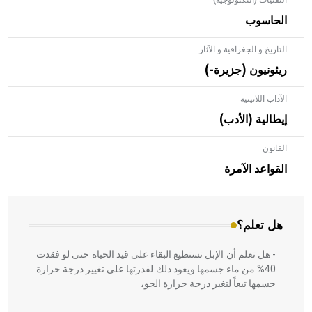
التقنيات (التكنولوجية)
الحاسوب
التاريخ و الجغرافية و الآثار
ريئونيون (جزيرة-)
الآداب اللاتينية
إيطالية (الأدب)
القانون
- هل تعلم أن الأبلق نوع من الفنون الهندسية التي ارتبطت
بالعمارة الإسلامية في بلاد الشام ومصر خاصة، حيث يحرص
القواعد الآمرة
المعمار على بناء مداميكه وخاصة في الواجهات
هل تعلم؟
- هل تعلم أن الإبل تستطيع البقاء على قيد الحياة حتى لو فقدت
40% من ماء جسمها ويعود ذلك لقدرتها على تغيير درجة حرارة
جسمها تبعاً لتغير درجة حرارة الجو،