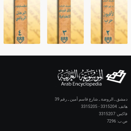
دمشق ـ الروضة ـ شارع قاسم أمين ـ رقم 39
هاتف: 3315204 - 3315205
فاكس: 3315207
ص.ب: 7296