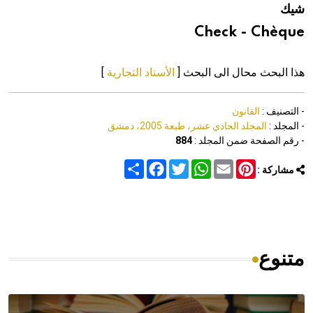
شيك
هيئة الموسوعة العربية تطلق موسوعات جديدة في عام 2026
Check - Chèque
هذا البحث محال الى البحث [
الأسناد التجارية
]
- التصنيف :
القانون
- المجلد :
المجلد الحادي عشر، طبعة 2005، دمشق
- رقم الصفحة ضمن المجلد :
884
Share
Facebook
Twitter
WhatsApp
Email
Pinterest
مشاركة :
متنوع