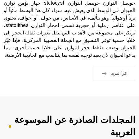
حويصل التوازن حويصل التوازن statocyst جهاز يؤمن توازن
الحيوان في الوسط الذي يعيش فيه، سواء كان هذا الوسط مائياً أو
برياً أو هوائياً. وهو يتألف، في الأساس، من جوف، أو أجواف، تحتوي
على عناصر رملية أو حجرية تسمى أحجار التوازن statolithes،
ترتكز على مجموعة من الأهداب التي تنقل تغيرات ثقالة الحجر إلى
خلايا حسية توفر التنسيق مع الجملة العصبية المركزية، فإذا غَيّر
الحيوان وضعه ضَغَطَ حجر التوازن على خلايا حسية أخرى، مما
يدعو الحيوان لأن يعيد توجيه نفسه بما يتناسب مع الجاذبية الأرضية.
اقرأ المزيد
المجلدات الصادرة عن الموسوعة
العربية