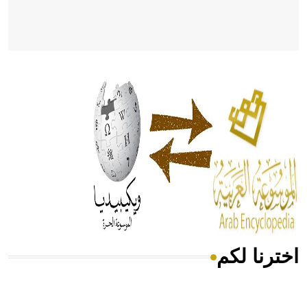
- هل تعلم أن أبقراط كتب في الطب أربعة مؤلفات هي:
الحكم، الأدلة، تنظيم التغذية، ورسالته في جروح الرأس. ويعود
له الفضل بأنه حرر الطب من الدين والفلسفة.
- هل تعلم أن المرجان إفراز حيواني يتكون في البحر ويتركب
من مادة كربونات الكلسيوم، وهو أحمر أو شديد الحمرة وهو
أجود أنواعه، ويمتاز بكبر الحجم ويسمى الش
اخترنا لكم
هل تعلم أن الأبسيد كلمة فرنسية اللفظ تم اعتمادها مصطلحاً
أثرياً يستخدم في العمارة عموماً وفي العمارة الدينية الخاصة
بالكنائس خصوصاً، وفي الإنكليزية أب