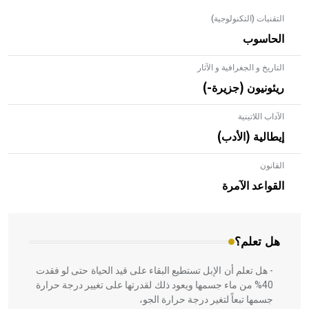
التقنيات (التكنولوجية)
الحاسوب
التاريخ و الجغرافية و الآثار
ريئونيون (جزيرة-)
الآداب اللاتينية
إيطالية (الأدب)
القانون
- هل تعلم أن الأبلق نوع من الفنون الهندسية التي ارتبطت
بالعمارة الإسلامية في بلاد الشام ومصر خاصة، حيث يحرص
القواعد الآمرة
المعمار على بناء مداميكه وخاصة في الواجهات
هل تعلم؟
- هل تعلم أن الإبل تستطيع البقاء على قيد الحياة حتى لو فقدت
40% من ماء جسمها ويعود ذلك لقدرتها على تغيير درجة حرارة
جسمها تبعاً لتغير درجة حرارة الجو،