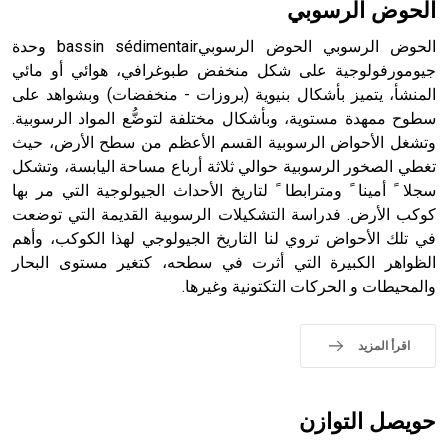
الحوض الرسوبي
الحوض الرسوبي الحوض الرسوبيbassin sédimentair وحدة
جيومورفولوجية على شكل منخفض طبوغرافي، هوائي أو مائي
المنشأ، يتميز بأشكال بنيوية (بروزات - منخفضات) وبشواهد على
- هل تعلم أن أبجر Abgar اسم معروف جيداً يعود إلى عدد من
الملوك الذين حكموا مدينة إديسا (الرها) من أبجر الأول وحتى
سطوح ممهدة مستوية، وبأشكال مختلفة لتوضُّع المواد الرسوبية.
التاسع، وهم ينتسبون إلى أسرة أوسروين
وتشغل الأحواض الرسوبية القسم الأعظم من سطح الأرض، حيث
تغطي الصخور الرسوبية حوالي ثلاثة أرباع مساحة اليابسة، وتشكل
سجلا ً أمينا ً ومترابطا ً لتاريخ الأحداث الجيولوجية التي مر بها
كوكب الأرض. فدراسة التشكيلات الرسوبية القديمة التي توضعت
في تلك الأحواض تروي لنا التاريخ الجيولوجي لهذا الكوكب، وأهم
- هل تعلم أن الأبجدية الكنعانية تتألف من /22/ علامة كتابية
الظواهر الكبيرة التي أثرت في سطحه، كتغير مستوى البحار
sign تكتب منفصلة غير متصلة، وتعتمد المبدأ الأكوروفوني،
والمحيطات و الحركات التكتونية وغيرها.
حيث تقتصر القيمة الصوتية للعلامة الك
اقرأ المزيد
حويصل التوازن