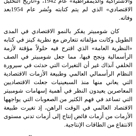
والاشتراكية والديمقراطية» عام 1942، و«تاريخ التحليل
الاقتصادي» الذي لم يتم كتابته ونُشر عام 1954
بعد
وفاته.
كان شومبيتر يفكر بالنمو الاقتصادي في المدى
الطويل وكانت مؤلفاته تتعارض مع نظرية كينز في كتابه
«النظرية العامة» الذي اقترح فيه حلولاً مؤقتة لأزمة
الرأسمالية ونجح فيها، مما جعل شومبيتر في الصف
الخلفي آنذاك غير أن التغيرات التي حدثت في سيرورة
النظام الرأسمالي العالمي وطبيعة الأزمات الاقتصادية
التي يعاني منها منذ السبعينيات جعلت الاقتصاديين
المعاصرين يعيدون النظر في أهمية إسهامات شومبيتر
التي تساعد في فهم الكثير من الصعوبات التي يواجهها
الاقتصاد العالمي في الوقت الراهن، إذ تغيرت طبيعة
الأزمات من أزمات فائض إنتاج إلى أزمات تدني مستوى
الانتفاع من الطاقات الإنتاجية.