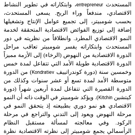
المستحدث
، وابتكاراته في تطوير النشاط
entrepreneur
الاقتصادي، مندفعاً وراء الربح. يسعى المستحدث،
بحسب شومبيتر، إلى تجميع عوامل الإنتاج وتشغيلها
إضافة إلى توزيع الفوائض الاقتصادية المتحققة لخدمة
النمو الاقتصادي المطرد. وانطلاقاً من نظريته في دور
المستحدث وابتكاراته يفسر شومبيتر تعاقب مراحل
الدورة الاقتصادية من النهوض (الرخاء) إلى الأزمة مميزاً
الدورة الاقتصادية طويلة الأمد التي تتفاعل لمدة خمس
وخمسين سنة (دورة كوندراتييف
) من الدورة
Kondratiev
متوسطة الأمد لمدة تسع أو عشر سنوات وكذلك من
الدورة القصيرة التي تتفاعل لمدة أربعين شهراً (دورة
كيتشين
). ويؤكد شومبيتر في الوقت ذاته أن النمو
Kitchin
الاقتصادي هو نمو دوري بطبيعته إذ يتحقق النمو في
مرحلة النهوض ويعود إلى التدني والتراجع في مرحلة
الركود. وفي معالجته لمسألة مستقبل النظام
الرأسمالي يجمع شومبيتر إلى نظرته الاقتصادية نظرة