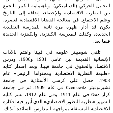
التحليل الحركي (الديناميكي). وباهتمامه الكبير بالجمع
بين النظرية الاقتصادية والإحصاء، إضافة إلى التاريخ
وعلم الاجتماع. في معالجة القضايا الاقتصادية لعصره،
يكون قد أدار ظهره مرة ثانية للمدرسة التقليدية
الجديدة، وكذلك للمدرسة الكينزية، والكينزية الجديدة
فيما بعد.
تلقى شومبيتر علومه في فيينا واهتم بالآداب
الإنسانية القديمة بين عامي 1901 و1906. ودرس
الاقتصاد والحقوق في جامعة فيينا. وبعد إصدار كتابه
«طبيعة النظرية الاقتصادية ومحتواها الرئيس» عام
1908، حصل على كرسي الأستاذية في جامعة
تشيرنوفيتز
في عام 1909. ثم في جامعة
Czernowitz
كراز
في عام 1911. وفي عام 1912، نشر كتابه
Graz
الشهير «نظرية التطور الاقتصادي» الذي أبرز فيه أفكاره
الاقتصادية المستقلة بمواجهة المدارس السائدة آنذاك.