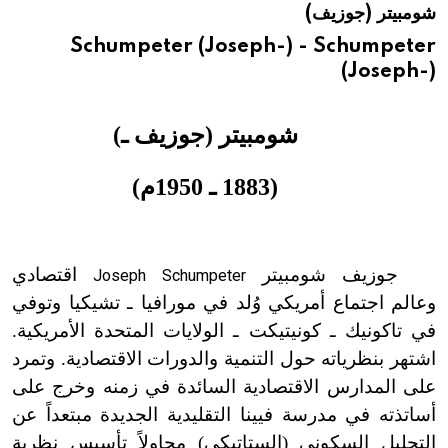
شومبيتر (جوزيف)
هيئة الموسوعة العربية تطلق موسوعات جديدة في عام 2026
Schumpeter (Joseph-) - Schumpeter
(Joseph-)
شومبيتر (جوزيف ـ)
(1883 ـ 1950م)
جوزيف شومبيتر
اقتصادي
Joseph Schumpeter
وعالم اجتماع أمريكي وُلد في مورافيا ـ تشيكيا وتوفي
في تاكونيك ـ كونيتيكت ـ الولايات المتحدة الأمريكية.
اشتهر بنظرياته حول التنمية والدورات الاقتصادية. وتمرد
على المدارس الاقتصادية السائدة في زمنه وخرج على
أساتذته في مدرسة فيينا التقليدية الجديدة مبتعداً عن
التحليل السكوني (الستاتيكي) محاولاً تأسيس نظرية