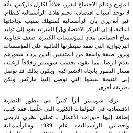
المؤرخ وعالم الاجتماع ليقرر، خلافاً لكارل ماركس، بأنه
لا توجد أسباب اقتصادية تحتم هلاك الرأسمالية كنظام.
غير أنه يرى بأن الرأسمالية تُستهلك بسبب نجاحاتها
الذاتية، إذ إن التركز الاقتصادي[ر] المتزايد يقود إلى توليد
مناخ اجتماعي معادٍ للمؤسسات الكبيرة: ضعف عداونية
البرجوازية التي تفقد سيطرتها العائلية على المؤسسات
وبروز طبقة واسعة من المثقفين الذين يزداد شعورهم
بعدم الرضا، مما يقود، بحسب شومبيتر وخلافاً لرغبته،
مسار التطور باتجاه الاشتراكية، ويكون بذلك قد توصل
إلى النتيجة نفسها التي توصل إليها ماركس ولكن
بطريقة أخرى.
ترك شومبيتر أثراً كبيراً في تطور النظرية
الاقتصادية في المؤلفات الكثيرة التي خلَّفها. فقد كتب،
إضافة إليها «دورات الأعمال ـ تحليل نظري تاريخي
وإحصائي للرأسمالية» عام 1939 و«الرأسمالية