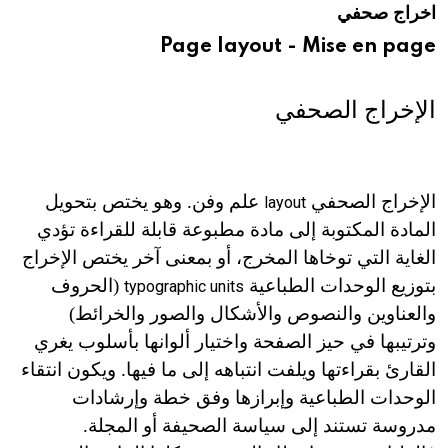
اخراج صحفي
هيئة الموسوعة العربية تطلق موسوعات جديدة في عام 2026
Page layout - Mise en page
الإخراج الصحفي
الإخراج الصحفي
علم وفن. وهو يختص بتحويل
layout
المادة المكتوبة إلى مادة مطبوعة قابلة للقراءة تؤدي
الغاية التي توخاها المخرج، أو بمعنى آخر يختص الإخراج
بتوزيع الوحدات الطباعية
(الحروف
typographic units
والعناوين والنصوص والأشكال والصور والخرائط)
وترتيبها في حيز الصفحة واختيار ألوانها بأسلوب يغري
القارئ بقراءتها ويلفت انتباهه إلى ما فيها. ويكون انتقاء
الوحدات الطباعية وإبرازها وفق خطة وإرشادات
مدروسة تستند إلى سياسة الصحيفة أو المجلة.