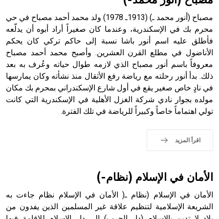
مصباح (أنور محمد-)
مصباح (أنور محمد ـ) (1913ـ 1978) ولد محمد أحمد مصباح في حي
محرم بك في الإسكندرية، وعندما كان صغيراً أراد أبوه أن يدلّعه
فأطلق عليه اسم أنور باشا نسبة إلى حاكم تركي كان يحكم
- هل تعلم أن أبجر Abgar اسم معروف جيداً يعود إلى عدد من
الملوك الذين حكموا مدينة إديسا (الرها) من أبجر الأول وحتى
الأناضول في مطلع القرن العشرين. وأصبح محمد أحمد مصباح
التاسع، وهم ينتسبون إلى أسرة أوسروين
معروفاً باسم أنور مصباح الذي لازمه طوال حياته وعُرف به بعد
ذلك. بدأ أنور رحلته مع رياضة رفع الأثقال منذ نشأته وكان يمارسها
في نادٍ خاص صغير يقع في أول شارع الإسكندراني بمحرم بك مكان
مولده بجوار نادي شركة الغزل الأهلية في الإسكندرية التي كانت
تولي اهتماماً خاصاً وكبيراً للرياضة في تلك الفترة.
- هل تعلم أن الأبجدية الكنعانية تتألف من /22/ علامة كتابية
sign تكتب منفصلة غير متصلة، وتعتمد المبدأ الأكوروفوني،
حيث تقتصر القيمة الصوتية للعلامة الك
اقرأ المزيد
الأمان في الإسلام (نظام-)
الأمان في الإسلام (نظام ـ( الأمان في الإسلام نظام جاءت به
الشريعة الإسلامية لتنظيم علاقة غير المسلمين الذين يفدون من
بلاد لا تدين بالإسلام (دار الحرب) إلى دار الإسلام للإقامة فيها