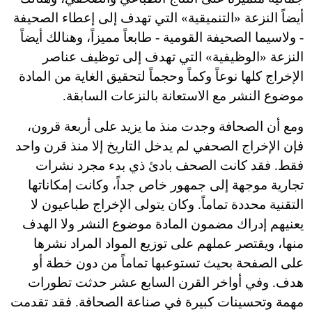
أيضاً النزعة «التنميقية» التي تهدف إلى إعطاء الصحيفة
- ولاسيما الصحيفة القومية - طابعاً مميزاً، وهنالك أيضاً
النزعة «الوظيفية» التي تهدف إلى توظيف عناصر
الإخراج كلها نوعاً وكماً وحجماً لتحقيق الغاية من المادة
موضوع النشر مع الاستعانة بالنزعات السابقة.
ومع أن الصحافة وجدت منذ ما يزيد على أربعة قرون،
فإن الإخراج الصحفي لم يدخل التاريخ إلا منذ قرن واحد
فقط. فقد كانت الصحف بادئ ذي بدء مجرد نشرات
تجارية موجهة إلى جمهور خاص جداً، وكانت إمكاناتها
التقنية محددة تماماً. وكان يتولى الإخراج طباعيون لا
يعنيهم إدراك مضمون المادة موضوع النشر ولا الهدف
منها، ويقتصر عملهم على توزيع المواد المراد نشرها
على الصفحة بحيث تستوعبها تماماً من دون خطة أو
هدف. وفي أواخر القرن السابع عشر حدثت تطورات
مهمة وتحسينات كبيرة في صناعة الصحافة. فقد تقدمت