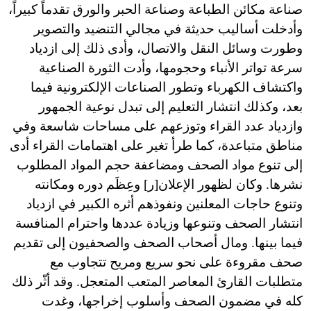
صناعة مكائن الطباعة وصناعة الحبر والورق تقدماً كبيراً،
وأدخلت أساليب حديثة في مجالي التنضيد والتصوير
وطورت وسائل النقل والاتصال، وأدى ذلك إلى ازدياد
سرعة تواتر الأنباء وحجومها، وأدت الثورة الصناعية
واكتشاف الكهرباء وتطور الصناعات الإلكترونية فيما
بعد، وكذلك انتشار التعليم إلى تبدل نوعية الجمهور
وازدياد عدد القراء وتوزعهم على مساحات شاسعة وفي
مناطق متباعدة، كما طرأ تغير على اهتمامات القراء أدى
إلى تنوع مواد الصحف ومضاعفة حجم المواد المطلوب
نشرها. وكان لظهور الإعلان[ر] وعِظَم دوره ومكانته
وتنوع حاجات المعلنين ونفوذهم أثره الكبير في ازدياد
انتشار الصحف وتنوعها وزيادة عددها واحترام المنافسة
فيما بينها. ومال أصحاب الصحف والصحفيون إلى تقديم
صحف مقروءة على نحو سريع ومريح تتجاوب مع
متطلبات القارئ المعاصر المتعب المتعجل. وقد أثّر ذلك
كله في مضمون الصحف وأسلوب إخراجها، وغدت