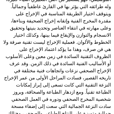
وله طرائقه التي يؤثر بها في القارئ عاطفياً وجمالياً.
ويتوقف اختيار الطريقة المناسبة في الإخراج على
مقدرة المخرج الفنية وإتقانه إخراج الصحيفة وبناءها،
وعلى مهارته في انتقاء العناصر وتحديد بنيتها وتحقيق
الانسجام والتوازن والإيقاع فيما بينها، وكذلك اختيار
الخطوط والألوان. فعملية الإخراج ليست تقنية صرفة ولا
هي فن صرف، وهذا ما يؤكد اعتماد الإخراج على
الظروف التقنية السائدة في زمن معين وعلى الأسلوب
أو الأساليب الفنية السائدة في ذلك الزمن. وقد عرف
الإخراج الصحفي نزعات واتجاهات فنية مختلفة في
تاريخه القصير، فسادت المراحل الأولى من عمر الإخراج
النزعة التقنية التي كانت تسعى إلى إبراز إمكانات
الطباعة تقنياً. ومع ازدهار الطباعة والصحافة، وبروز
شخصية المخرج الصحفي ودوره في العمل الصحفي
سادت النزعة الجمالية التي سعت إلى إضفاء مسحة
جمالية متميزة على النتاج الطباعي والصحفي، وهنالك