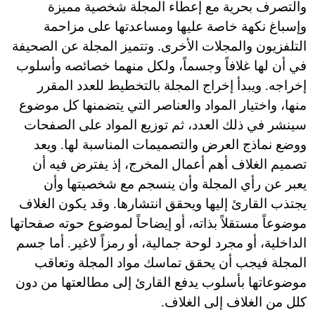
والتصرف بحرية مع إعطاء المجلة شخصية مميزة
وإسباغ نكهة خاصة عليها ومساعدتها على مزاحمة
التلفزيون والمجلات الأخرى. وتتميز المجلة
عن
الصحيفة
في أن لها غلافاً وجسماً، ولكل منهما خصائصه وأسلوب
إخراجه. ويبدأ إخراج المجلة بالتخطيط للعدد المقرر
منها، واختيار المواد والعناصر التي يتضمنها كل موضوع
سينشر في ذلك العدد، ثم توزيع المواد على الصفحات
ووضع نماذج العرض والتصميمات المناسبة لها. ويعد
تصميم الغلاف أهم أعمال المخرج، إذ يفترض فيه أن
يعبر عن رأي المجلة وأن ينسجم مع شخصيتها وأن
يجتذب القارئ إليها ويحقق انتشارها. وقد يكون الغلاف
موضوعاً مستقلاً بذاته، أو إيضاحاً لموضوع حوته صفحاتها
الداخلية، أو مجرد لوحة جمالية، أو رمزاً لاغير. أما جسم
المجلة فيجب أن يحقق تماسك مواد المجلة وتعاقب
موضوعاتها بأسلوب يدفع القارئ إلى مطالعتها من دون
كلل من الغلاف إلى الغلاف.