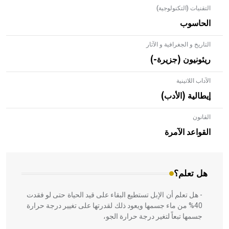
التقنيات (التكنولوجية)
الحاسوب
التاريخ و الجغرافية و الآثار
ريئونيون (جزيرة-)
الآداب اللاتينية
إيطالية (الأدب)
القانون
- هل تعلم أن الأبلق نوع من الفنون الهندسية التي ارتبطت
بالعمارة الإسلامية في بلاد الشام ومصر خاصة، حيث يحرص
القواعد الآمرة
المعمار على بناء مداميكه وخاصة في الواجهات
هل تعلم؟
- هل تعلم أن الإبل تستطيع البقاء على قيد الحياة حتى لو فقدت
40% من ماء جسمها ويعود ذلك لقدرتها على تغيير درجة حرارة
جسمها تبعاً لتغير درجة حرارة الجو،