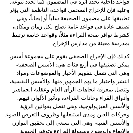
قواعد داخلية تحدد أثره في المضمون كما تحدد تنوعه.
وعليه فإن للإخراج الصحفي قواعده الناظمة التي يؤثر
تطبيقها على مضمون الصحيفة سلباً أو إيجاباً، وهي
تصنف عادة في قواعد عامة تصلح لكل زمان ومكان،
كشرط توافر صحة القراءة مثلاً، وقواعد خاصة ترتبط
بمدرسة معينة من مدارس الإخراج.
كذلك فإن الإخراج الصحفي يقوم على مجموعة أسس
يمكن تصنيفها في أربع فئات هي: الأسس الصحفية،
وهي التي تتصل بتقويم الأخبار والموضوعات ومواد
النشر واختيار ما يهم الجمهور منها. والأسس النفسية،
وتتصل بمعرفة اتجاهات الرأي العام وعقلية الجماهير
وأذواق القراء وعادات القراءة، وتأثير الألوان فيهم.
والأسس الفيزيولوجية، وهي تتصل بقوانين الرؤية
وحركات العين ومدى استيعابها وظروف التعرض للضوء.
والأسس الفنية، وهي التي تسعى إلى تحقيق التوازن
والإيقاع والوضوح وسهولة القراءة وتوفير الحيوية