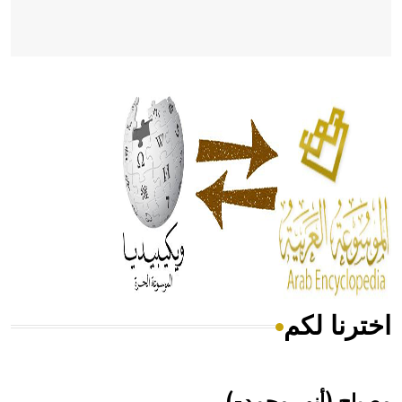
- هل تعلم أن أبقراط كتب في الطب أربعة مؤلفات هي:
الحكم، الأدلة، تنظيم التغذية، ورسالته في جروح الرأس. ويعود
له الفضل بأنه حرر الطب من الدين والفلسفة.
- هل تعلم أن المرجان إفراز حيواني يتكون في البحر ويتركب
من مادة كربونات الكلسيوم، وهو أحمر أو شديد الحمرة وهو
أجود أنواعه، ويمتاز بكبر الحجم ويسمى الش
اخترنا لكم
هل تعلم أن الأبسيد كلمة فرنسية اللفظ تم اعتمادها مصطلحاً
أثرياً يستخدم في العمارة عموماً وفي العمارة الدينية الخاصة
بالكنائس خصوصاً، وفي الإنكليزية أب