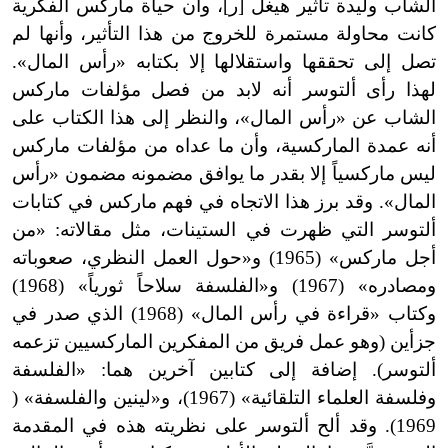
الشاب وليدة تأثير هيغل [ر]، وأن حياة ماركس الفكرية
كانت محاولة مستمرة للخروج من هذا التأثير، وأنها لم
تصل إلى تحققها واستقلالها إلا بكتابه «رأس المال
»
.
لهذا رأى ألتوسر أنه لابد من فصل مؤلفات ماركس
الشاب عن «رأس المال
»
، والنظر إلى هذا الكتاب على
أنه عمدة الماركسية، وأن ما عداه من مؤلفات ماركس
ليس ماركسياً إلا بقدر ما يوافق مضمونه مضمون «رأس
المال
»
. وقد برز هذا الاتجاه في فهم ماركس في كتابات
ألتوسر التي ظهرت في الستينات، مثل مقالاته: «من
أجل ماركس» (1965) و
«
حول العمل النظري، صعوباته
ومصادره» (1967) و
«
الفلسفة سلاحاً ثورياً» (1968)
وكتاب «قراءة في رأس المال» (1968) الذي صدر في
جزأين (وهو عمل فريق من المفكرين الماركسيين تزعمه
ألتوسر). إضافة إلى كتابين آخرين هما: «الفلسفة
وفلسفة العلماء التلقائية» (1967)، و
«
لينين والفلسفة» (
1969). وقد ألح ألتوسر على نظريته هذه في المقدمة