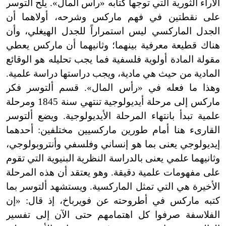
الآراء الثورية التي توجها كتابه «رأس المال
»
. يلح ألتوسر
على نقطتين في فهم ماركس وشرحه، أولاهما أن
الجدل الماركسي ليس استمراراً للجدل الهيغلي، وأن
هناك قطيعة معرفية بينهما؛ وثانيهما أن ماركس يعطي
مقولة المادة أولوية فلسفية فما يجب تحليله هو الوقائع
المادية من حيث هي مادية، ويجب دراستها دراسة علمية.
وهذا ما فعله في «رأس المال
»
. قسم ألتوسر فكر
ماركس إلى مرحلة أيديولوجية تنتهي سنة 1845 ومرحلة
علمية تبدأ بانتهاء المرحلة الأيديولوجية. ويضع ألتوسر
القارىء هنا أمام طورين ماركسيين مختلفين: أحدهما
إيديولوجي يعنى بما هو إنساني وفلسفي وأنتروبولوجي،
وثانيهما علمي يعنى بالدراسة النظرية البنيوية التي تقوم
على مفهومات علمية دقيقة. وهو يعتقد أن هذه المرحلة
الأخيرة هي التي تمثل الماركسية. ويستشهد ألتوسر بما
كتبه ماركس في أطروحته عن فويرباخ، إذ قال: «إن
الفلاسفة صرفوا كل اهتمامهم حتى الآن إلى تفسير