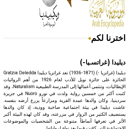
- هل تعلم أن المرجان إفراز حيواني يتكون في البحر ويتركب
من مادة كربونات الكلسيوم، وهو أحمر أو شديد الحمرة وهو
أجود أنواعه، ويمتاز بكبر الحجم ويسمى الش
اخترنا لكم
هل تعلم أن الأبسيد كلمة فرنسية اللفظ تم اعتمادها مصطلحاً
أثرياً يستخدم في العمارة عموماً وفي العمارة الدينية الخاصة
بالكنائس خصوصاً، وفي الإنكليزية أب
ديليدا (غراتسـيا-)
ديليدا (غراتزيا -) (1871-1936) تعد غراتزيا ديليدا Gratzia Deledda
الحائزة على جائزة نوبل للأدب لعام 1926 من أهم الروائيات
الإيطاليات، وتنتمي أعمالها إلى المدرسة الطبيعية Naturalism، وقد
- هل تعلم أن أبجر Abgar اسم معروف جيداً يعود إلى عدد من
الملوك الذين حكموا مدينة إديسا (الرها) من أبجر الأول وحتى
كتبت أكثر من خمسين رواية. ولدت في نورو Nuoro في جزيرة
التاسع، وهم ينتسبون إلى أسرة أوسروين
سردينيا، وكان والدها عمدة القرية ومزارعاً يزرع أرضه بنفسه.
عاشت ديليدا في بيئة اجتماعية صاخبة وودية، إذ كان والدها
يستضيف الكثير من الزوار في مزرعته، وقد كان لهذه البيئة أكبر
الأثر في تعرفها أنماطاً متنوعة من الشخصيات والموضوعات
الاجتماعية التي كوّنت فيما بعد نواة لرواياتها.