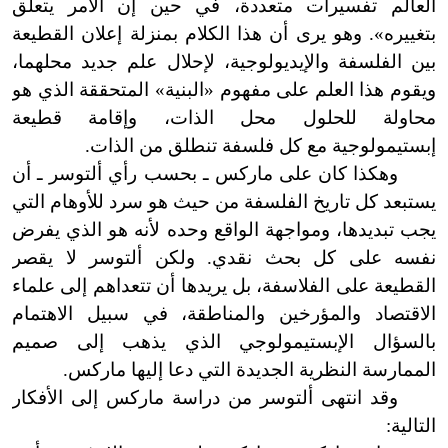
العالم تفسيرات متعددة، في حين إن الأمر يتعلق
بتغييره
»
. وهو يرى أن هذا الكلام بمنزلة إعلان القطيعة
بين الفلسفة والإيديولوجية، لإحلال علم جديد محلهما،
ويقوم هذا العلم على مفهوم «البنية» المتحققة الذي هو
محاولة للحلول محل الذات، وإقامة قطيعة
إبستيمولوجية مع كل فلسفة تنطلق من الذات.
وهكذا كان على ماركس ـ بحسب رأي ألتوسر ـ أن
يستبعد كل تاريخ الفلسفة من حيث هو سرد للأوهام التي
يجب تبديدها، ومواجهة الواقع وحده لأنه هو الذي يفرض
نفسه على كل بحث نقدي. ولكن ألتوسر لا يقصر
القطيعة على الفلاسفة، بل يريدها أن تتعداهم إلى علماء
الاقتصاد والمؤرخين والمناطقة، في سبيل الاهتمام
بالسؤال الإبستيمولوجي الذي يذهب إلى صميم
الممارسة النظرية الجديدة التي دعا إليها ماركس.
وقد انتهى ألتوسر من دراسة ماركس إلى الأفكار
التالية: