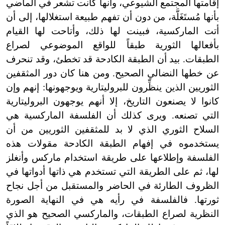
إقامتها المجتمع الشيوعي، وأنها كانت تشعر في الماضي
بأنها مُستَغَلَّة، من دون أن تفهم طبيعة استغلالها، إلى أن
أتت الماركسية، فبينت لها ذلك، وأتاحت لها القيام
بأفعالها الثورية طبقاً للواقع الموضوعي لصراع
الطبقات. بيد أن الطبقة الكادحة قد تخطئ، وقد تنحرف
عن خطها النضالي الصحيح. ومن هنا كان دور المثقفين
الثوريين الذين ينظِّرون للبروليتارية ويوجهونها: إنهم وإن
كانوا لا يصنعون التاريخ، إلا أنهم يوجهون البروليتارية
التي تصنعه. ويرى كذلك أن الفلسفة الماركسية هي
السلاح الثوري الذي لا بد للمثقفين الثوريين من أن
يستخدموه في إفهام الطبقة الكادحة مقولات هذه
الفلسفة وإطلاعها على طريقة استخدام ماركس وأنغلز
لها، ثم على الطريقة التي تستخدم هي ذاتها أدواتها في
الظروف الطارئة في الحاضر والمستقبل من أجل نجاح
ثورتها. فالفلسفة في رأيه هي في النهاية الصورة
النظرية لصراع الطبقات، والماركسي الصحيح هو الذي