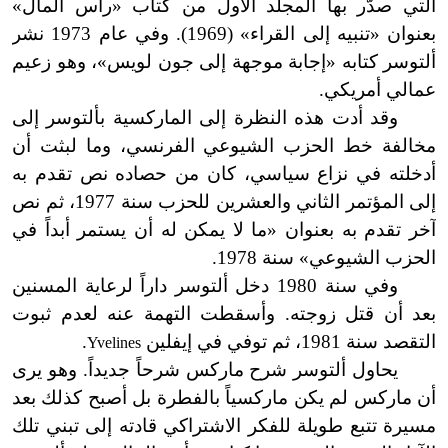
التي صدَّر بها المجلد الأول من كتاب «رأس المال»
بعنوان «تنبيه إلى القراء» (1969). وفي عام 1973 نشر
ألتوسر كتابه «إجابة موجهة إلى جون لويس
»
، وهو زعيم
عمالي أمريكي.
وقد أدت هذه النظرة إلى الماركسية بألتوسر إلى
مخالفة خط الحزب الشيوعي الفرنسي، وما لبثت أن
أدخلته في نزاع سياسي، كان من حصاده نص تقدم به
إلى المؤتمر الثاني والعشرين للحزب سنة 1977، ثم نص
آخر تقدم به بعنوان «ما لا يمكن له أن يستمر أبداً في
الحزب الشيوعي» سنة 1978.
وفي سنة 1980 دخل ألتوسر داراً لرعاية المسنين
بعد أن قتل زوجته. وأسقطت التهمة عنه لعدم ثبوت
التقصد سنة 1981، ثم توفي في إيفلين
.
Yvelines
يحاول ألتوسر شرح ماركس شرحاً جديداً. وهو يرى
أن ماركس لم يكن ماركسياً بالفطرة بل أصبح كذلك بعد
مسيرة تتبع طويلة للفكر الاشتراكي قادته إلى تبني تلك