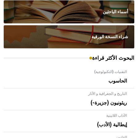
أسماء الباحثين
شراء النسخة الورقية
البحوث الأكثر قراءة
التقنيات (التكنولوجية)
الحاسوب
التاريخ و الجغرافية و الآثار
ريئونيون (جزيرة-)
الآداب اللاتينية
إيطالية (الأدب)
القانون