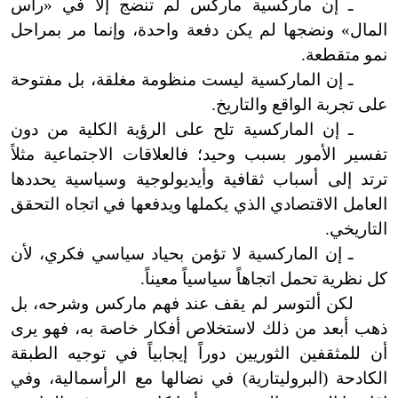
ـ إن ماركسية ماركس لم تنضج إلا في «رأس
المال» ونضجها لم يكن دفعة واحدة، وإنما مر بمراحل
نمو متقطعة.
ـ إن الماركسية ليست منظومة مغلقة، بل مفتوحة
على تجربة الواقع والتاريخ.
ـ إن الماركسية تلح على الرؤية الكلية من دون
تفسير الأمور بسبب وحيد؛ فالعلاقات الاجتماعية مثلاً
ترتد إلى أسباب ثقافية وأيديولوجية وسياسية يحددها
العامل الاقتصادي الذي يكملها ويدفعها في اتجاه التحقق
التاريخي.
ـ إن الماركسية لا تؤمن بحياد سياسي فكري، لأن
كل نظرية تحمل اتجاهاً سياسياً معيناً.
لكن ألتوسر لم يقف عند فهم ماركس وشرحه، بل
ذهب أبعد من ذلك لاستخلاص أفكار خاصة به، فهو يرى
أن للمثقفين الثوريين دوراً إيجابياً في توجيه الطبقة
الكادحة (البروليتارية) في نضالها مع الرأسمالية، وفي