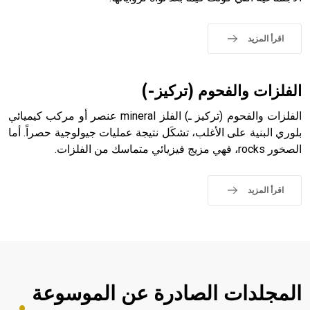
- هل تعلم أن الأبجدية الكنعانية تتألف من /22/ علامة كتابية
sign تكتب منفصلة غير متصلة، وتعتمد المبدأ الأكوروفوني،
حيث تقتصر القيمة الصوتية للعلامة الك
اقرأ المزيد
الفلزات والفحوم (تركيز-)
الفلزات والفحوم (تركيز ـ) الفلز mineral عنصر أو مركب كيميائي
بلوري البنية على الأغلب، تشكَل نتيجة عمليات جيولوجية حصراً. أما
الصخور rocks، فهي مزيج فيزيائي متماسك من الفلزات.
اقرأ المزيد
المجلدات الصادرة عن الموسوعة