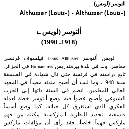
التوسر (لويس)
هيئة الموسوعة العربية تطلق موسوعات جديدة في عام 2026
Althusser (Louis-) - Althusser (Louis-)
ألتوسر (لويس ـ
(
(
1918ـ 1990
)
لويس ألتوسر
فيلسوف فرنسي
Louis Althusser
معاصر، ولد في بلدة بيرمندريس
في الجزائر.
Birmandreis
تابع دراسته في فرنسة حتى نال شهادة في الفلسفة
سنة 1948، وما لبث أن أصبح منذئذ معيداً في المعهد
العالي للمعلمين. انضم في السنة ذاتها إلى الحزب
الشيوعي وأصبح عضواً فيه. وضع ألتوسر خطة لعمله
الفكري الذي استغرق كل حياته، كما وضع أسساً
فلسفية لتحديد النظرية الماركسية مكنته من فهم
ماركس فهماً خاصاً، فقد رأى أن مؤلفات ماركس