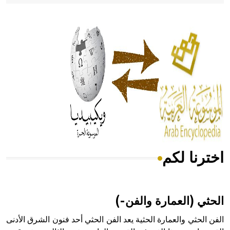
- هل تعلم أن أبقراط كتب في الطب أربعة مؤلفات هي:
الحكم، الأدلة، تنظيم التغذية، ورسالته في جروح الرأس. ويعود
له الفضل بأنه حرر الطب من الدين والفلسفة.
- هل تعلم أن المرجان إفراز حيواني يتكون في البحر ويتركب
من مادة كربونات الكلسيوم، وهو أحمر أو شديد الحمرة وهو
أجود أنواعه، ويمتاز بكبر الحجم ويسمى الش
اخترنا لكم
هل تعلم أن الأبسيد كلمة فرنسية اللفظ تم اعتمادها مصطلحاً
أثرياً يستخدم في العمارة عموماً وفي العمارة الدينية الخاصة
بالكنائس خصوصاً، وفي الإنكليزية أب
الحثي (العمارة والفن-)
الفن الحثي والعمارة الحثية يعد الفن الحثي أحد فنون الشرق الأدنى