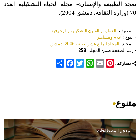
تمجد الطبيعة والإنسان»، مجلة الحياة التشكيلية العدد
70 (وزارة الثقافة، دمشق 2004).
- التصنيف :
العمارة و الفنون التشكيلية والزخرفية
- النوع :
أعلام ومشاهير
- المجلد :
المجلد الرابع عشر، طبعة 2006، دمشق
- رقم الصفحة ضمن المجلد :
258
Share
Facebook
Twitter
WhatsApp
Email
Pinterest
مشاركة :
متنوع
معجم المصطلحات