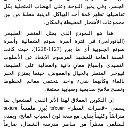
الجسر. وفي يمين اللوحة وعلى الهضاب المتجلية بكل
تفاصيلها تظهر قمة أحد الهياكل الدينية مطلةً من بين
مجموعات الأشجار المحيطة بالمكان.
هذا هو النموذج الذي يمثل المنظر الطبيعي
(البانورامي) في فترة أسرة سونغ الشمالية وأسرة
سونغ الجنوبية أي ما بين (1127-1228)، حيث كانت
الصفة العامة للمشهد المرسوم الابتعاد عن الأسلوب
التقليدي وإسباغ معانٍ ذاتية وانفعالية على الطبيعة،
فيوحي المنظر بالخيال والغموض، حينما يمتزج الحبر
بالماء وكأنهما شيء واحد لتختفي معالم الخطوط
وتصبح ملامح سديمية وضبابية ممتعة.
إن التكوين العملاق لهذا الأثر الفني المشغول بما
يسمى «قطرات المطر»
يُبرِز ملمساً
texture
ts’ouen
متراصّاً وكثيفاً يتباين مع سعة لون الضباب الفاتح، ويقدم
للمتلقي منظراً من مناظر مدرسة الشمال، صارماً