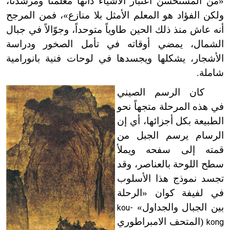
«من المستحسن اعتبار الأشياء ذاتها معلمنا ومرشدنا،
ولكن الفؤاد هو المعلم الأمثل بلا منازع»، فمن المرجح
أنه عاش منذ ذلك الحين طاوياً متوحداً، وجوّالاً في جبال
الشمال، يمضي أوقاته في تأمل الصخور ودراسة
الأشجار، يشكلها ويجسدها في لوحات فنية بانورامية
شاملة.
كان الرسم الصيني
في هذه المرحلة متجهاً نحو
الطبيعة بكل أجزائها، أي إن
الرسام يرسم الجبل من
قمته إلى سفحه ويملأ
سطح اللوحة بالعناصر، وقد
تجسد نموذج هذا الأسلوب
في لفيفة كوان «الرحلة
بين الجبال والجداول»
kou-
(المتحف الامبراطوري
kong