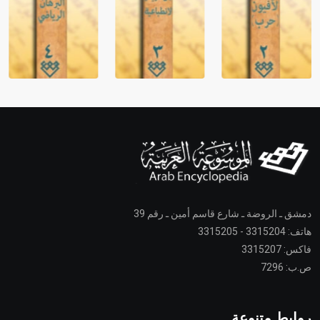
دمشق ـ الروضة ـ شارع قاسم أمين ـ رقم 39
هاتف: 3315204 - 3315205
فاكس: 3315207
ص.ب: 7296
روابط متنوعة