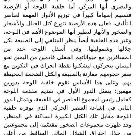
والبصري أنها المركز، أما خلفية اللوحة أو الأرضية
فتسهم إسهاماً كبيراً في توزيع الأدوار المهمة لعناصر
التأليف، فعلى هذه الأرضية تتوزع كتل الجبال والأشجار
والصخور والأنهار لتظهر أنها الموضوع الأهم في اللوحة،
وعبر هذه الخلفية أيضاً ينظر المتلقي إلى الطبيعة بكل
جلالها وشموليتها. وفي أسفل اللوحة عدد من
المسافرين مع حيواناتهم الجفلى قادمين من اليمين نحو
اليسار، يتحركون ليشكلوا نقطة الحراك في التكوين مع
صغر حجومهم مقارنة بالطبيعة والكتل الضخمة المحيطة
بهم. وعلى هذا الأساس تقوم خلفية اللوحة بدورين
مهمين: يتمثل الدور الأول في تقديم مقدمة اللوحة
كحامل رئيس لمجموع العناصر في اللفيفة، ويتمثل الدور
الثاني في إشاعة العنصر الحركي الذي توفره خلفية
اللوحة مقابل تلك الكتل الكبيرة الساكنة في المنظر،
وقد ظهرت مجموعات الصخور مقسّمة إلى مجموعتين
من خلال اختراق الشلال المائي الساقط من أعلى