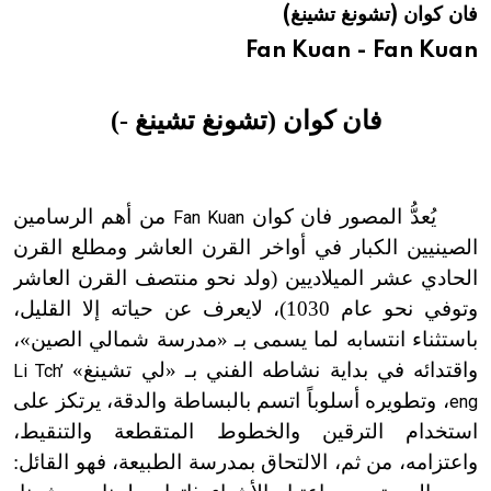
فان كوان (تشونغ تشينغ)
هيئة الموسوعة العربية تطلق موسوعات جديدة في عام 2026
Fan Kuan - Fan Kuan
فان كوان (تشونغ تشينغ
-
)
يُعدُّ المصور فان كوان
من أهم الرسامين
Fan Kuan
الصينيين الكبار في أواخر القرن العاشر ومطلع القرن
الحادي عشر الميلاديين (ولد نحو منتصف القرن العاشر
وتوفي نحو عام 1030)، لا
يعرف عن حياته إلا القليل،
باستثناء انتسابه لما يسمى بـ «مدرسة شمالي الصين»،
واقتدائه في بداية نشاطه الفني بـ «لي تشينغ»
Li Tch’
، وتطويره أسلوباً اتسم بالبساطة والدقة، يرتكز على
eng
استخدام الترقين والخطوط المتقطعة والتنقيط،
واعتزامه، من ثم، الالتحاق بمدرسة الطبيعة، فهو القائل: