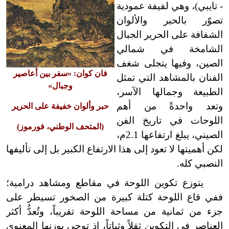
- تايبي)، وهي لفيفة عمودية
تصوّر بالحبر والألوان
الشفافة على الحرير الجبال
الشامخة في شمالي
الصين، وفيها يتجلى شغف
فان كوان: «سفر بين أعاصير
الفنان بالمشاهد التي تمثل
وجبال»
الطبيعة وجمالها الآسر،
وتعد واحدةً من أهم
حبر وألوان خفيفة على الحرير
اللوحات في تاريخ الفن
(المتحف الوطني، فورموز)
الصيني، يبلغ ارتفاعها 2.1م،
لكن أهميتها لا تعود إلى هذا الارتفاع الكبير بل إلى تأليفها
النصبي كله.
يتوزع تكوين اللوحة في مقاطع ومشاهد درامية؛
ففي قاع اللوحة كتلة كبيرة من الصخور تسيطر على
جزء من ثمانية من مساحة اللوحة تقريباً، وتُعدُّ أكثر
العناصر في التكوين ثقلاً وثباتاً، إذ توحي بوزنها المعنوي