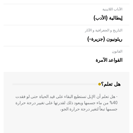
الآداب اللاتينية
إيطالية (الأدب)
التاريخ و الجغرافية و الآثار
ريئونيون (جزيرة-)
القانون
- هل تعلم أن الأبلق نوع من الفنون الهندسية التي ارتبطت
بالعمارة الإسلامية في بلاد الشام ومصر خاصة، حيث يحرص
القواعد الآمرة
المعمار على بناء مداميكه وخاصة في الواجهات
هل تعلم؟
- هل تعلم أن الإبل تستطيع البقاء على قيد الحياة حتى لو فقدت
40% من ماء جسمها ويعود ذلك لقدرتها على تغيير درجة حرارة
جسمها تبعاً لتغير درجة حرارة الجو،