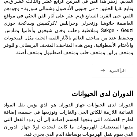
القديم. ازدهر هذا الفن في القرنين الرابع عشر والثالث عشر ق.م،
وتابع بقايا الحثيين - في جنوبي الأناضول وشمالي سورية - وجودهم
- هل تعلم أن أبجر Abgar اسم معروف جيداً يعود إلى عدد من
الملوك الذين حكموا مدينة إديسا (الرها) من أبجر الأول وحتى
الفني حتى القرن السابع ق.م. عثر على آثار الفن الحثي في مواقع
التاسع، وهم ينتسبون إلى أسرة أوسروين
العاصمة حاتوشا وزنجرلي وجرابلس /كركميش وساكجة جوزي
Sakge - Geuzi وملاطية وحلب وخان شيخون وأفاميا وقادش.
وتحتفظ عدد من متاحف العالم بالآثار الفنية الحثية مثل: المنحوتات
والأختام الأسطوانية، ومن هذه المتاحف: المتحف البريطاني واللوفر
ومتحف برلين ومتحف حلب ومتحف اصطنبول ومتحف أضنة.
- هل تعلم أن الأبجدية الكنعانية تتألف من /22/ علامة كتابية
sign تكتب منفصلة غير متصلة، وتعتمد المبدأ الأكوروفوني،
حيث تقتصر القيمة الصوتية للعلامة الك
اقرأ المزيد
الدوران لدى الحيوانات
الدوران لدى الحيوانات جهاز الدوران هو الذي يؤمن نقل المواد
الغذائية اللازمة للكائن الحي والغازات وتوزيعها في جسمه، إضافة
لطرح الفضلات التي ينتجها الجسم. إضافة إلى أن ردود الفعل التي
تبديها المتعضيات للهرمونات ما كانت لتحدث لولا جهاز الدوران
الذي يقوم بنقل الهرمونات بوساطة الدم الذي يجري فيه.