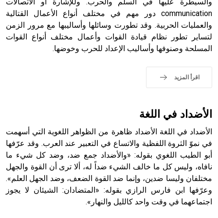
والسيطرة عليها في السلم والحرب. وللإشارة أو الاتصالات
communication دور مهم في مختلف أنواع الأعمال القتالية
والعمليات الحربية. وقد تطورت وسائلها وأساليبها مع مرور الزمن
لتساير تطور نظام قيادة القوات وأعمال مختلف أنواع القوات
المسلحة وصنوفها وأساليب الإعداد للحرب وخوضها.
- هل تعلم أن الأبجدية الكنعانية تتألف من /22/ علامة كتابية
sign تكتب منفصلة غير متصلة، وتعتمد المبدأ الأكوروفوني،
حيث تقتصر القيمة الصوتية للعلامة الك
اقرأ المزيد
الأضداد في اللغة
الأضداد في اللغة الأضداد ظاهرة من الظواهر اللغوية التي أسهمت
في نموّ الثروة اللفظية والاتساع في التعبير عند العرب. وقد عرّفها
أبو الطيب اللغوي بقوله: «والأضداد جمع ضد، وضد كل شيء ما
نافاه، وليس كل ما خالف الشيء ضداً له، ألا ترى أن القوة والجهل
مختلفان وليسا ضدين، وإنما ضد القوة الضعف، وضد الجهل العلم».
وعرّفها ابن فارس الرازي بقوله: «المتضادان: الشيئان لا يجوز
اجتماعهما في وقت واحد كالليل والنهار».