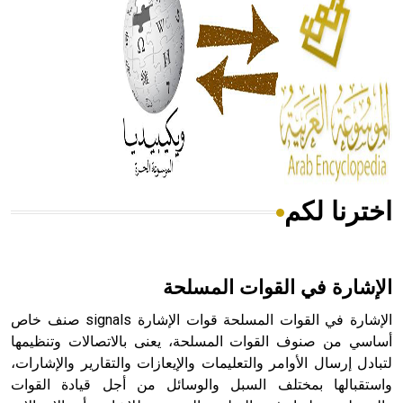
- هل تعلم أن المرجان إفراز حيواني يتكون في البحر ويتركب
من مادة كربونات الكلسيوم، وهو أحمر أو شديد الحمرة وهو
أجود أنواعه، ويمتاز بكبر الحجم ويسمى الش
اخترنا لكم
هل تعلم أن الأبسيد كلمة فرنسية اللفظ تم اعتمادها مصطلحاً
أثرياً يستخدم في العمارة عموماً وفي العمارة الدينية الخاصة
بالكنائس خصوصاً، وفي الإنكليزية أب
الإشارة في القوات المسلحة
الإشارة في القوات المسلحة قوات الإشارة signals صنف خاص
أساسي من صنوف القوات المسلحة، يعنى بالاتصالات وتنظيمها
لتبادل إرسال الأوامر والتعليمات والإيعازات والتقارير والإشارات،
- هل تعلم أن أبجر Abgar اسم معروف جيداً يعود إلى عدد من
الملوك الذين حكموا مدينة إديسا (الرها) من أبجر الأول وحتى
واستقبالها بمختلف السبل والوسائل من أجل قيادة القوات
التاسع، وهم ينتسبون إلى أسرة أوسروين