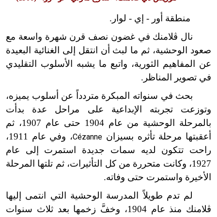
منطقة أور - إي - لوار.
نال ڤلامنك في غضون نصف قرن شهرة واسعة مع
صعود الوحشية، ثم ما لبث أن انتقل إلى الغنائية البعيدة
عن المفاهيم الثورية، واتبع ما يشبه الأسلوب التقليدي
في تصوير المناظر.
بحث في سنواته المبكرة متردداً عن أسلوب يميزه،
وتوزعت تجربته الإبداعية على مراحل عدة بدأت
بالمرحلة الوحشية من عام 1904 حتى عام 1907، ثم
أعقبتها مرحلة تأثره بسيزان
، وفي عام 1911،
Cézanne
راحت تتكون لديه سمات جديدة استمرت إلى عام
1927، وكانت متحررة من كل التأثيرات، ثم تلتها المرحلة
الأخيرة واستمرت حتى وفاته.
لم تدم طويلاً المدرسة الوحشية التي انتمى إليها
ڤلامنك منذ عام 1904، وخفَّ زخمها بعد ثلاث سنوات