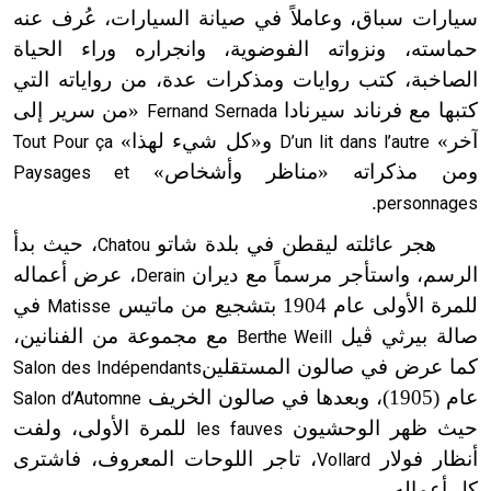
سيارات سباق، وعاملاً في صيانة السيارات، عُرف عنه
حماسته، ونزواته الفوضوية، وانجراره وراء الحياة
الصاخبة، كتب روايات ومذكرات عدة، من رواياته التي
كتبها مع فرناند سيرنادا
«من سرير إلى
Fernand Sernada
آخر»
و«كل شيء لهذا»
Tout Pour ça
D’un lit dans l’autre
ومن مذكراته «مناظر وأشخاص»
Paysages et
.
personnages
هجر عائلته ليقطن في بلدة شاتو
، حيث بدأ
Chatou
الرسم، واستأجر مرسماً مع ديران
، عرض أعماله
Derain
للمرة الأولى عام 1904 بتشجيع من ماتيس
في
Matisse
صالة بيرثي ڤيل
مع مجموعة من الفنانين،
Berthe Weill
كما عرض في صالون المستقلين
Salon des Indépendants
عام (1905)، وبعدها في صالون الخريف
Salon d’Automne
حيث ظهر الوحشيون
للمرة الأولى، ولفت
les fauves
أنظار فولار
، تاجر اللوحات المعروف، فاشترى
Vollard
كل أعماله.