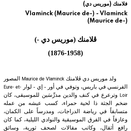
فلامنك (موريس دي)
هيئة الموسوعة العربية تطلق موسوعات جديدة في عام 2026
Vlaminck (Maurice de-) - Vlaminck
(Maurice de-)
ڤلامنك (موريس دي -)
(1876-1958)
ولد موريس دي ڤلامنك
المصور
Maurice de Vlaminck
الفرنسي في باريس، وتوفي في أور - إي - لوار
Eure- et-
وترعرع في كنف والدين مدرِّسَين للموسيقى، كان
Loir
ضخم الجثة ذا لحية حمراء، كسب عيشه من عمله
متسابقاً في رياضة الدراجات، ومدرساً على الكمان،
وعازفاً في الفرق الموسيقية والنوادي الليلية، كما كان
رافع أثقال، وكاتب مقالات لصحف ثورية، وسائق