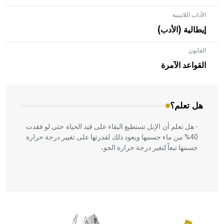
الآداب اللاتينية
إيطالية (الأدب)
القانون
- هل تعلم أن الأبلق نوع من الفنون الهندسية التي ارتبطت
بالعمارة الإسلامية في بلاد الشام ومصر خاصة، حيث يحرص
القواعد الآمرة
المعمار على بناء مداميكه وخاصة في الواجهات
هل تعلم؟
- هل تعلم أن الإبل تستطيع البقاء على قيد الحياة حتى لو فقدت
40% من ماء جسمها ويعود ذلك لقدرتها على تغيير درجة حرارة
جسمها تبعاً لتغير درجة حرارة الجو،
- هل تعلم أن أبقراط كتب في الطب أربعة مؤلفات هي:
الحكم، الأدلة، تنظيم التغذية، ورسالته في جروح الرأس. ويعود
له الفضل بأنه حرر الطب من الدين والفلسفة.