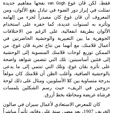
فقط، لكن ڤان غوغ
نفحها مفاهيم جديدة
van Gogh
تمثلت في إبراز دور الضوء في تبادل بقع الألوان، ومن
المعروف أن ڤان غوغ كان مصدراً لجزء من إلهامه
وتأثره به لسنوات عديدة، كما حفزه على استخدام
الألوان بطريقة انفعالية، على الرغم من الاختلافات
الجوهرية ما بين التعبيرية والوحشية الحاضرتين في
أعمال ڤلامنك، مع أنهما من نتاج تجربة ڤان غوغ، من
الممكن توزيع لوحات ڤلامنك المنسوبة إلى الوحشية
إلى فئتين أساسيتين: تلك التي تتضمن شواهد واضحة
على تأثره بڤان غوغ، وتلك التي تنتمي إلى ما يدعى
بالوحشية الصافية، وأغلب الظن أن ڤلامنك كان مولعاً
بدرجة متساوية بين كلا الأسلوبين، ومثال على ذلك لوحة
«زوجين في الريف» حيث رسم الشكلين بلمسات
فرشاة عريضة ومحاطة بخط أزرق.
كان للمعرض الاستعادي لأعمال سيزان في صالون
الخريف 1907، بعد مضي سنة على وفاته، تأثيراً مباشراً