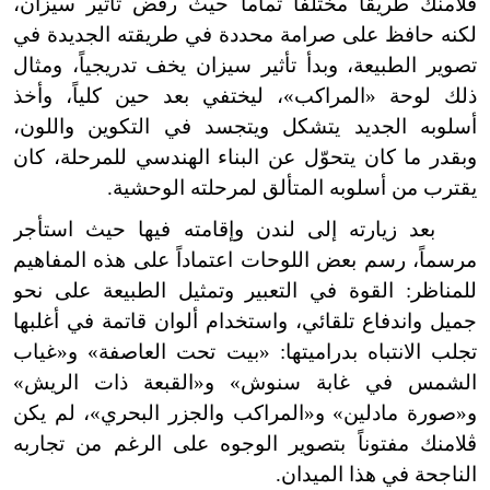
ڤلامنك طريقاً مختلفاً تماماً حيث رفض تأثير سيزان،
لكنه حافظ على صرامة محددة في طريقته الجديدة في
تصوير الطبيعة، وبدأ تأثير سيزان يخف تدريجياً، ومثال
ذلك لوحة «المراكب»، ليختفي بعد حين كلياً، وأخذ
أسلوبه الجديد يتشكل ويتجسد في التكوين واللون،
وبقدر ما كان يتحوّل عن البناء الهندسي للمرحلة، كان
يقترب من أسلوبه المتألق لمرحلته الوحشية.
بعد زيارته إلى لندن وإقامته فيها حيث استأجر
مرسماً، رسم بعض اللوحات اعتماداً على هذه المفاهيم
للمناظر: القوة في التعبير وتمثيل الطبيعة على نحو
جميل واندفاع تلقائي، واستخدام ألوان قاتمة في أغلبها
تجلب الانتباه بدراميتها: «بيت تحت العاصفة» و«غياب
الشمس في غابة سنوش» و«القبعة ذات الريش»
و«صورة مادلين» و«المراكب والجزر البحري»، لم يكن
ڤلامنك مفتوناً بتصوير الوجوه على الرغم من تجاربه
الناجحة في هذا الميدان.