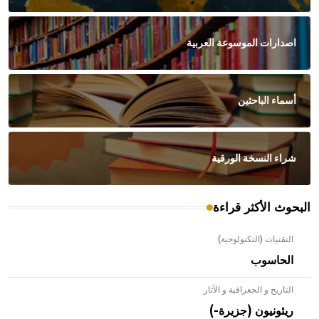
اصدارات الموسوعة العربية
أسماء الباحثين
شراء النسخة الورقية
البحوث الأكثر قراءة
التقنيات (التكنولوجية)
الحاسوب
التاريخ و الجغرافية و الآثار
ريئونيون (جزيرة-)