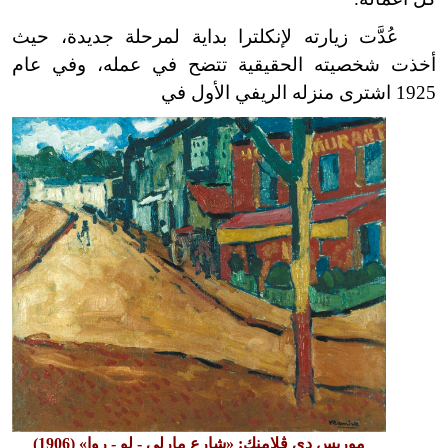
عُدَّت زيارته لإنكلترا بداية لمرحلة جديدة، حيث
أخذت شخصيته الحقيقية تتضح في عمله، وفي عام
1925 اشترى منزله الريفي الأول في
موريس دي ڤلامنك: «شارع مارلي - لو - روا» (1906)