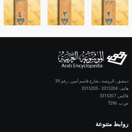
دمشق ـ الروضة ـ شارع قاسم أمين ـ رقم 39
هاتف: 3315204 - 3315205
فاكس: 3315207
ص.ب: 7296
روابط متنوعة