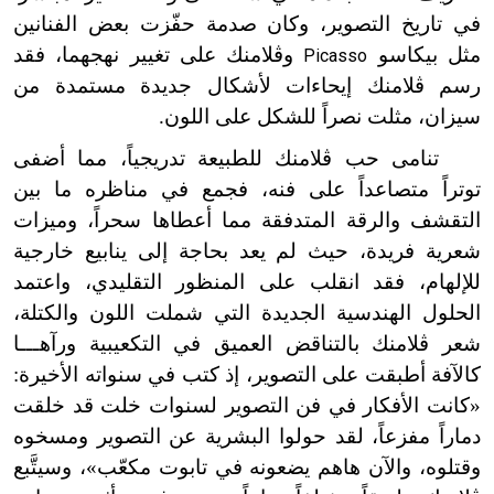
في تاريخ التصوير، وكان صدمة حفّزت بعض الفنانين
مثل بيكاسو
وڤلامنك على تغيير نهجهما، فقد
Picasso
رسم ڤلامنك إيحاءات لأشكال جديدة مستمدة من
سيزان، مثلت نصراً للشكل على اللون.
تنامى حب ڤلامنك للطبيعة تدريجياً، مما أضفى
توتراً متصاعداً على فنه، فجمع في مناظره ما بين
التقشف والرقة المتدفقة مما أعطاها سحراً، وميزات
شعرية فريدة، حيث لم يعد بحاجة إلى ينابيع خارجية
للإلهام، فقد انقلب على المنظور التقليدي، واعتمد
الحلول الهندسية الجديدة التي شملت اللون والكتلة،
شعر ڤلامنك بالتناقض العميق في التكعيبية ورآهـــا
كالآفة أطبقت على التصوير، إذ كتب في سنواته الأخيرة:
«كانت الأفكار في فن التصوير لسنوات خلت قد خلقت
دماراً مفزعاً، لقد حولوا البشرية عن التصوير ومسخوه
وقتلوه، والآن هاهم يضعونه في تابوت مكعّب»، وسيتَّبع