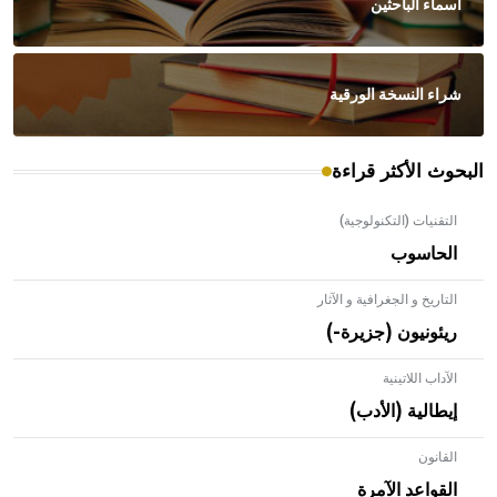
أسماء الباحثين
شراء النسخة الورقية
البحوث الأكثر قراءة
التقنيات (التكنولوجية)
الحاسوب
التاريخ و الجغرافية و الآثار
ريئونيون (جزيرة-)
الآداب اللاتينية
إيطالية (الأدب)
القانون
- هل تعلم أن الأبلق نوع من الفنون الهندسية التي ارتبطت
بالعمارة الإسلامية في بلاد الشام ومصر خاصة، حيث يحرص
القواعد الآمرة