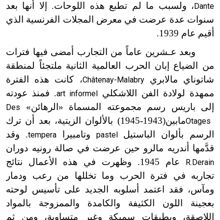
، ولسبب ما لم تطبع هذه اللوحات. إلا أنها بعد
Dante
سنوات عدة عرضت في معرض المجلات الفرنسية الذي
أقيم عام 1939.
وبعد
عـشرين
عاماً من التجارب أمضى فيها فترات
من الضياع إبان الحرب العالمية الثانية ملتجئاً لمنطقة
شاتوناي مالابري
، كانت هذه الفترة
Châtenay-Malabry
ممهدة لولادة الفن اللاشكلي
. فمنذ عودته
art informel
إلى باريس رسم مجموعته المسماة «الرهائن»
Des
ما
بين
(1943-
1945) بالألوان الزيتية، بعد أن ترك
Otages
الرسم بألوان الباستيل
وتامبيرا
. وقد
tempera
pastel
قدَّمها أندريه مالرو حين عرضت في صالة رونيه دوران
عام 1945. وظهرت في هذه الأعمال نتائج
R.Derain
تجاربه في فترة الحرب وما تخللها من رعب ودمار
ومآس، فقد اعتمد أسلوبه الجديد على تأسيس لوحته
بعجينة اللون الكثيفة والكامدة والممزوجة بالمواد
اللاصقة، وبطبقات سميكة وغير متساوية، ومن ثم