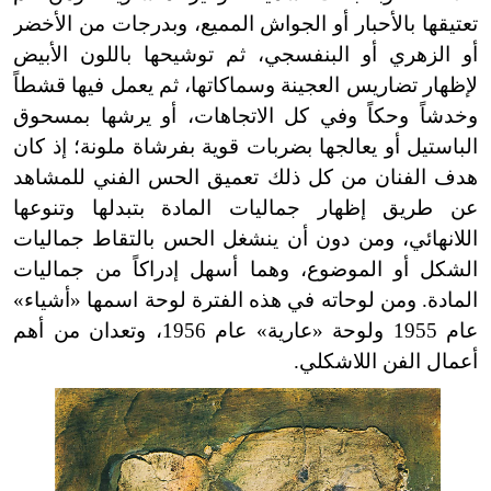
تعتيقها بالأحبار أو الجواش المميع، وبدرجات من الأخضر
أو الزهري أو البنفسجي، ثم توشيحها باللون الأبيض
لإظهار تضاريس العجينة وسماكاتها، ثم يعمل فيها قشطاً
وخدشاً وحكاً وفي كل الاتجاهات، أو يرشها بمسحوق
الباستيل أو يعالجها بضربات قوية بفرشاة ملونة؛ إذ كان
هدف الفنان من كل ذلك تعميق الحس الفني للمشاهد
عن طريق إظهار جماليات المادة بتبدلها وتنوعها
اللانهائي، ومن دون أن ينشغل الحس بالتقاط جماليات
الشكل أو الموضوع، وهما أسهل إدراكاً من جماليات
المادة. ومن لوحاته في هذه الفترة لوحة اسمها «أشياء»
عام 1955 ولوحة «عارية» عام 1956، وتعدان من أهم
أعمال الفن اللاشكلي.