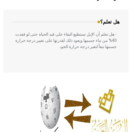
المعمار على بناء مداميكه وخاصة في الواجهات
هل تعلم؟
- هل تعلم أن الإبل تستطيع البقاء على قيد الحياة حتى لو فقدت
40% من ماء جسمها ويعود ذلك لقدرتها على تغيير درجة حرارة
جسمها تبعاً لتغير درجة حرارة الجو،
- هل تعلم أن أبقراط كتب في الطب أربعة مؤلفات هي:
الحكم، الأدلة، تنظيم التغذية، ورسالته في جروح الرأس. ويعود
له الفضل بأنه حرر الطب من الدين والفلسفة.
- هل تعلم أن المرجان إفراز حيواني يتكون في البحر ويتركب
من مادة كربونات الكلسيوم، وهو أحمر أو شديد الحمرة وهو