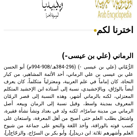
أجود أنواعه، ويمتاز بكبر الحجم ويسمى الش
اخترنا لكم
هل تعلم أن الأبسيد كلمة فرنسية اللفظ تم اعتمادها مصطلحاً
أثرياً يستخدم في العمارة عموماً وفي العمارة الدينية الخاصة
بالكنائس خصوصاً، وفي الإنكليزية أب
الرماني (علي بن عيسى-)
الرُّمّاني (علي بن عيسى -) (296-384هـ/908-994م) أبو الحسن
علي بن عيسى بن علي الرماني، أحد الأئمة المشاهير، من كبار
النحاة، كان إماماً في علم العربية، ومعتزلياً متكلماً، كان يعرف
- هل تعلم أن أبجر Abgar اسم معروف جيداً يعود إلى عدد من
الملوك الذين حكموا مدينة إديسا (الرها) من أبجر الأول وحتى
أيضاً بالورّاق، وبالإخشيدي، نسبة إلى أستاذه ابن الإخشيد المتكلم
التاسع، وهم ينتسبون إلى أسرة أوسروين
المعتزلي، لكنه بالرماني أشهر، وهذه النسبة إلى قصر الرمّان
المعروف بمدينة واسط، وقيل نسبة إلى الرمان وبيعه. أصل
الرماني من مدينة سامرّاء، لكنه ولد في بغداد ونشأ نشأة فقيرة،
واشتغل بطلب العلم حتى أصبح من أهل المعرفة، واستعان على
كسب قوته بالوراقة، وأخذ اللغة والنحو على جماعة من شيوخ
- هل تعلم أن الأبجدية الكنعانية تتألف من /22/ علامة كتابية
العلم وأشهرهم ثلاثة: ابن دريد[ر]، وأبو بكر بن السرّاج، والزجّاج[ر]،
sign تكتب منفصلة غير متصلة، وتعتمد المبدأ الأكوروفوني،