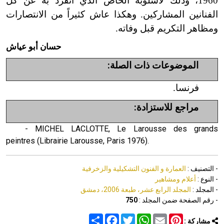
1960، وذلك لأسلوبه الخاص الذي انفرد به عن كل
الفنانين المشاركين. وهكذا عاش كثيراً من الانتصارات
ومظاهر التكريم قبل وفاته.
حسان أبو عياش
الموضوعات ذات الصلة:
فرنسا.
مراجع للاستزادة:
- MICHEL LACLOTTE, Le Larousse des grands
peintres (Librairie Larousse, Paris 1976).
- التصنيف :
العمارة و الفنون التشكيلية والزخرفية
- النوع :
أعلام ومشاهير
- المجلد :
المجلد الرابع عشر، طبعة 2006، دمشق
- رقم الصفحة ضمن المجلد :
750
Share
Facebook
Twitter
WhatsApp
Email
Pinterest
مشاركة :