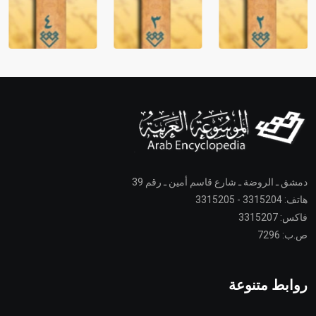
دمشق ـ الروضة ـ شارع قاسم أمين ـ رقم 39
هاتف: 3315204 - 3315205
فاكس: 3315207
ص.ب: 7296
روابط متنوعة