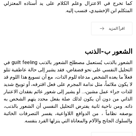
كما تخرج في الاعتزال وعلم الكلام على يد أستاذه المعتزلي
حيث تقتصر القيمة الصوتية للعلامة الك
المتكلم ابن الإخشيدي، فنسب إليه.
اقرأ المزيد
الشعور ب-الذنب
الشعور بالذنب يُستعمل مصطلح الشعور بالذنب guilt feeling في
التحليل النفسي على نحو فضفاض، فقد يشير إلى حالة عاطفية تتلو
فعلاً ما يعده الشخص مدعاة للوم الذات، مع أن تسويغ هذا اللوم قد
لا يكون ملائماً، مثل ندامة المجرم على فعل اقترفه، أو توبيخ شديد
للذات جراء عمل مشين،... أو يشير إلى شعور عائم بفقدان الاعتبار
الذاتي من دون أن يكون لذلك صلة بفعل محدد يتهم الشخص به
ذاته. ومن ناحية ثانية يفترض التحليل النفسي أن الشعور بالذنب،
بوصفه نظاماً ، من الدوافع اللاواعية، يفسر التصرفات الخائبة
والسلوك الجانح والآلام والمعاناة التي ينزلها الفرد بنفسه.