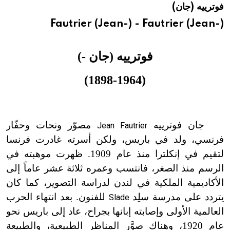
فوترييه (جان)
هيئة الموسوعة العربية تطلق موسوعات جديدة في عام 2026
Fautrier (Jean-) - Fautrier (Jean-)
فوترييه (جان -)
(1898-1964)
جان فوترييه
مصوّر ونحات وحفّار
Jean Fautrier
فرنسي، ولد في باريس، ولكن أسرته غادرت فرنسا
لتقيم في إنكلترا منذ عام 1909. ظهرت موهبته في
الرسم منذ الصغر، فانتسب وعمره ثلاثة عشر عاماً إلى
الأكاديمية الملكية في لندن لدراسة التصوير، كما كان
يتردد على مدرسة سلِد
للفنون. بعد انتهاء الحرب
Slade
العالمية الأولى وإصابته إبانها بجراح، عاد إلى باريس نحو
عام 1920، وهناك صوَّر المناظر الطبيعية، والطبيعة