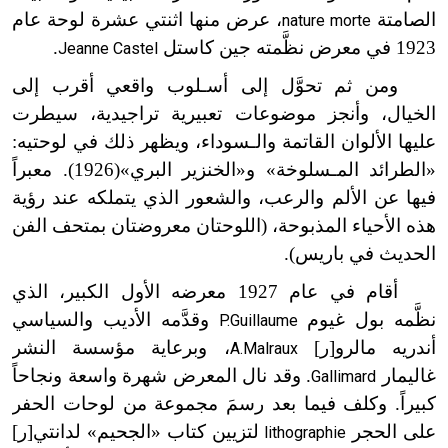
الصامتة
، عرض منها اثنتي عشرة لوحة عام
nature morte
1923 في معرض نظَّمته جين كاستل
.
Jeanne Castel
ومن ثم تحوَّل إلى أسـلوب واقعي أقرب إلى
الخيال، وأنجز موضوعات تعبيرية تراجيدية، سيطرت
عليها الألوان القاتمة والـسوداء، ويظهر ذلك في لوحتيه:
«الطرائد
المـسلوخة
» و«الخنزير البري»
(1926). معبراً
فيها عن الألم والرعب، والشعور الذي يتملكه عند رؤية
هذه الأحياء المذبوحة، (اللوحتان معروضتان بمتحف الفن
الحديث في باريس).
أقام في عام 1927 معرضه الأول الكبير، الذي
نظَّمه بول غيوم
وقدَّمه الأديب والسياسي
P.Guillaume
أندريه مالرو[ر]
، وبرعاية مؤسسة النشر
A.Malraux
غاليمار
. وقد نال المعرض شهرة واسعة ونجاحاً
Gallimard
كبيراً. وكلف فيما بعد رسمَ مجموعة من لوحات الحفر
على الحجر
لتزيين كتاب «الجحيم» لدانتي[ر]
lithographie