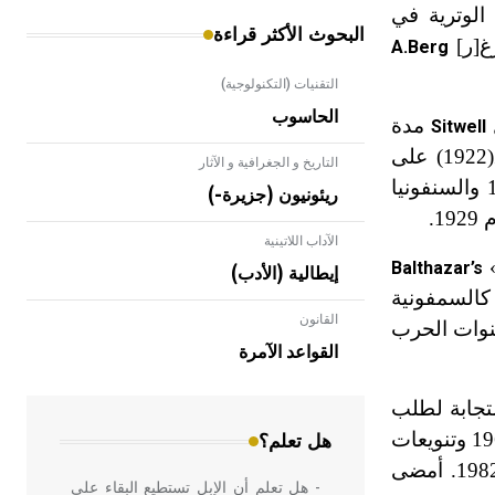
لوترية في
البحوث الأكثر قراءة
A.Berg
التقنيات (التكنولوجية)
الحاسوب
مدة
Sitwell
(1922) على
التاريخ و الجغرافية و الآثار
ت
عام 1925 والسنفونيا
ريئونيون (جزيرة-)
الآداب اللاتينية
»
Balthazar’s
إيطالية (الأدب)
ة كالسمفونية
القانون
- هل تعلم أن الأبلق نوع من الفنون
ام 1939. وانصب اهتمامه في سنوات الحرب
الهندسية التي ارتبطت بالعمارة الإسلامية
القواعد الآمرة
في بلاد الشام ومصر خاصة، حيث يحرص
المعمار على بناء مداميكه وخاصة في
جابة لطلب
الواجهات
عام 1956، والسمفونية الثانية عام 1960 وتنويعات
هل تعلم؟
عام 1963، والأوبرا القصيرة «الدب» (1967) ومقدمة وفانتازيا للأوركسترا عام 1982. أمضى
- هل تعلم أن الإبل تستطيع البقاء على