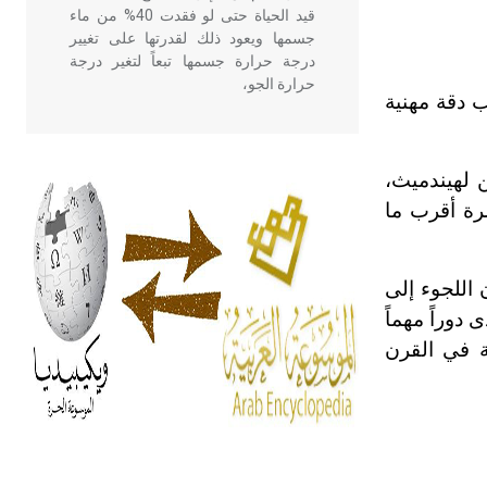
قيد الحياة حتى لو فقدت 40% من ماء
جسمها ويعود ذلك لقدرتها على تغيير
درجة حرارة جسمها تبعاً لتغير درجة
حرارة الجو،
ب دقة مهنية
- هل تعلم أن أبقراط كتب في الطب
 لهيندميث،
أربعة مؤلفات هي: الحكم، الأدلة، تنظيم
التغذية، ورسالته في جروح الرأس.
رة أقرب ما
ويعود له الفضل بأنه حرر الطب من
الدين والفلسفة.
 اللجوء إلى
دوراً مهماً
- هل تعلم أن المرجان إفراز حيواني
يتكون في البحر ويتركب من مادة
 في القرن
كربونات الكلسيوم، وهو أحمر أو شديد
الحمرة وهو أجود أنواعه، ويمتاز بكبر
الحجم ويسمى الش
هل تعلم أن الأبسيد كلمة فرنسية اللفظ