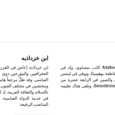
ابن خرداذبه
شتيفتر (أدلبرت ـ) (1805 ـ 1868) أدلبرت شتيفتر Adalbert Stifter كاتب نمساوي، ولد في
Ob (اسمها اليوم هورني بلانا Horni Plana في مقاطعة بوهيميا)، وتوفي في لينتس
الجغرافيين والمؤرخين ذوي ا
وفي والصبي في الرابعة عشرة من
العباسي، وقد ظلَّ مرجعاً هام
عمره، فتولت رعايته مؤسسة خيرية تابعة لجمعية البندِكتيين Benediktiner، وتلقى هناك تعليمه
ومختصين في مختلف الفنون وا
بالإسلام والثقافة العربية، إ
في خدمة الدولة العباسية، م
المناصب الرفيعة.