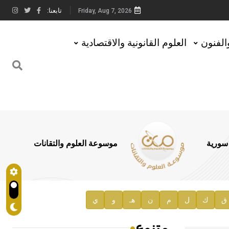
تابعنا:
Friday, Aug 7, 2026
والفنون
العلوم القانونية والاقتصادية
 سورية
موسوعة العلوم والتقانات
ق
ك
ل
م
ن
هـ
و
ي
متنوع