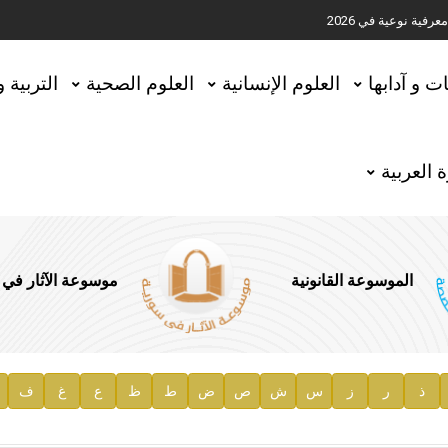
ية نوعية في 2026
تحقيق المخطوطات في العاصمة القطرية الدوحة
ات و آدابها
العلوم الإنسانية
العلوم الصحية
التربية 
 العربية
الموسوعة القانونية
موسوعة الآثار في
ذ
ر
ز
س
ش
ص
ض
ط
ظ
ع
غ
ف
ية