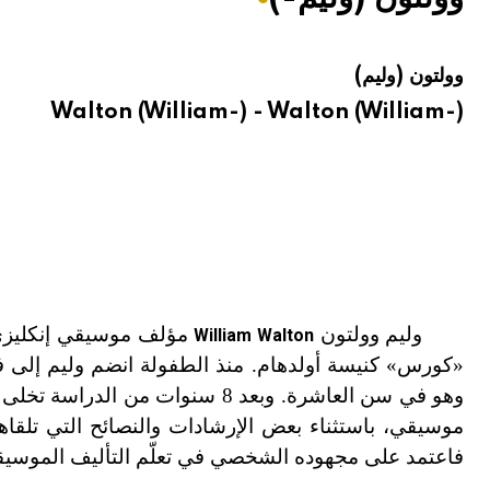
هيئة الموسوعة العربية تطلق موسوعات جديدة في عام 2026
وولتون (وليم)
Walton (William-) - Walton (William-)
وليم وولتون
مؤلف موسيقي إنكليزي 
William Walton
«كورس» كنيسة أولدهام. منذ الطفولة انضم وليم إلى 
موسيقي، باستثناء بعض الإرشادات والنصائح التي تلقا
فاعتمد على مجهوده الشخصي في تعلّم التأليف الموسيقي و