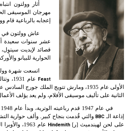
أثار وولتون انتب
مهرجان الموسيقى الحديثة بسالزبورغ عام 23
إعجابه بالرباعية قام و
عاش وولتون في
عشر سنوات سعيدة ألف
قصائد لإيديت سيتوِل،
الحوارية للبيانو والأوركسترا عام 1927 وحوارية[ر] (كونشرتو) الف
اتسعت شهرة وولتون
عام 931
Feast
الثانية على تأليف موسيقى الأفلام، ولم يعد يؤلف الأعمال
في عام 1947 قدم رباعيته الوترية، وبدأ عام 1948 تأليف أوبرا «ترويلوس وكريسيدا»
إذاعة الـ
والتي قُدمت بنجاح كبير. وألف حوارية التشي
BBC
على لحن لهيندميث [ر]
Hindemith