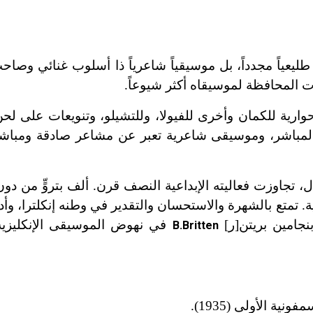
يعياً مجدداً، بل موسيقياً شاعرياً ذا أسلوب غنائي وصاح
 المحافظة لموسيقاه أكثر شيوعاً.
ارية للكمان وأخرى للفيولا، وللتشيلو، وتنويعات على لحن
المباشر، وموسيقى شاعرية تعبر عن مشاعر صادقة ومباش
 تجاوزت فعاليته الإبداعية النصف قرن. ألف بتروٍّ من دون
 تمتع بالشهرة والاستحسان والتقدير في وطنه إنكلترا، وأدى 
بنجامين بريتن[ر]
في نهوض الموسيقى الإنكليزية
B.Britten