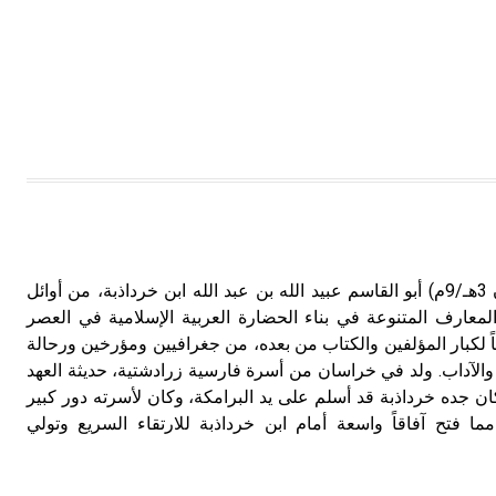
ابن خرداذبة (عاش في القرن 3هـ/9م) أبو القاسم عبيد الله بن عبد الله ابن خرداذبة، من أوائل
لمعارف المتنوعة في بناء الحضارة العربية الإسلامية في العصر
اً لكبار المؤلفين والكتاب من بعده، من جغرافيين ومؤرخين ورحالة
لآداب. ولد في خراسان من أسرة فارسية زرادشتية، حديثة العهد
ذ كان جده خرداذبة قد أسلم على يد البرامكة، وكان لأسرته دور كبير
ما فتح آفاقاً واسعة أمام ابن خرداذبة للارتقاء السريع وتولي