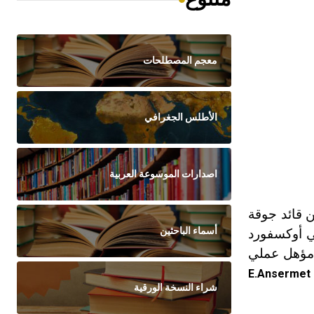
معجم المصطلحات
الأطلس الجغرافي
اصدارات الموسوعة العربية
ن قائد جوقة
أسماء الباحثين
ي أوكسفورد
 من دون أن يحصل على أي مؤهل عملي
E.Ansermet
شراء النسخة الورقية