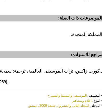
الموضوعات ذات الصلة:
المملكة المتحدة.
مراجع للاستزادة:
ـ كورت زاكس، تراث الموسيقى العالمية، ترجمة: سمحة الخولي
.
989)
- التصنيف :
الموسيقى والسينما والمسرح
- النوع :
أعلام ومشاهير
- المجلد :
المجلد الثاني والعشرون، طبعة 2008، دمشق