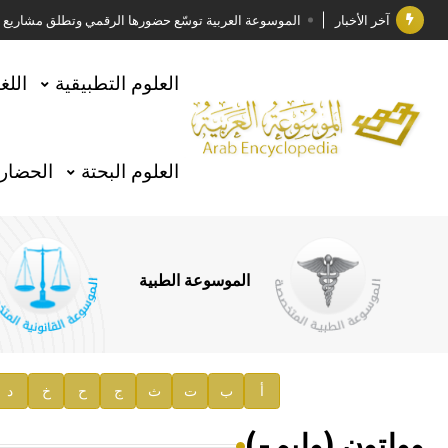
آخر الأخبار
الموسوعة العربية توسّع حضورها الرقمي وتطلق مشاريع معرف
فوز الأستاذ الدكتور وليد محمد السراقبي بجائزة كتارا ل
العلوم التطبيقية
اللغ
جائزة مجمع الملك سلمان العالمي للغة العربية 2025
الأستاذ إياد خالد الطباع مدير عام لهيئة الموسوعة العربية
العلوم البحتة
الحضارة
السيد محمد ياسين صالح وزيرا للثقافة
صدور المجلد الثامن من موسوعة الآثار في سورية
توصيات مجلس الإدارة
الموسوعة الطبية
صدور المجلد السابع من موسوعة الآثار في سورية
صدور المجلد الثامن عشر من الموسوعة الطبية
إعلان..
أ
ب
ت
ث
ج
ح
خ
د
دار الفكر الموزع الحصري لمنشورات هيئة الموسوعة العرب
وولتون (وليم-)