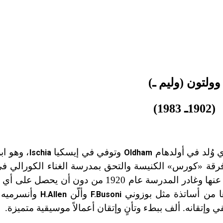
وولتون (وليم ـ)
(1902ـ 1983)
وُلد في أولدهام
وتوفي في إيسكيا
، وهو اب
Ischia
Oldham
فرقة «كورس» الكنيسة والتحق بمدرسة الغناء الكورالي ف
وهو في سن العاشرة. وبعد 8 سنوات من الدراسة تخلى عنها وغادر المدرسة عام 1920
ها من أساتذة مثل بوزوني
وألّن
وأنسرميه
H.Allen
F.Busoni
إتقانه. ألف ببطء وتأنٍ وإتقان أعمالاً موسيقية متميزة.