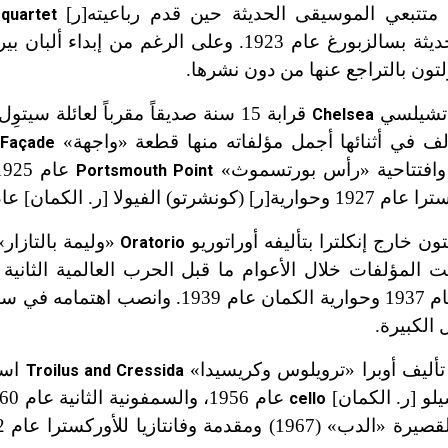
اه متتبعي الموسيقى الحديثة حين قدم رباعيته[ر]
ا
quartet
19. وعلى الرغم من إبداء ألبان بيرغ[ر]
ولتون بالتراجع عنها من دون نشرها.
 تشيلسي
قرابة 15 سنة صديقاً مقرباً لعائلة سيتوِل
Chelsea
 في أثنائها أجمل مؤلفاته منها قطعة «واجهة»
Façade
 وافتتاحية «رأس بورتسموث»
Portsmouth Point
يولا [ر. الكمان] عام 1929.
 خارج إنكلترا بتأليفه أوراتوريو
«وليمة بالتازار
Oratorio
1، وتتالت المؤلفات خلال الأعوام ما قبل الحرب العالمية الثاني
الأولى عام 1935، ومارش تتويج الملك جورج السادس عام 1937 وحوارية الكمان ع
 الكبيرة.
است
Troilus and Cressida
لو [ر. الكمان]
cello