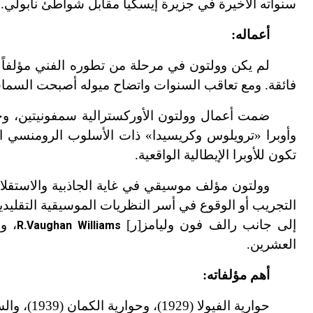
سنواته الأخيرة في جزيرة إيسكيا مقابل شواطئ نابولي.
أعماله:
لم يكن وولتون في مرحلة من تطوره الفني مؤلفاً طل
فائقة. ومع تعاقب السنوات واتضاح ميوله أصبحت السمات
ضمت أعمال وولتون الأوركسترالية سمفونيتين، وحو
وأوبرا «ترويلوس وكريسيدا» ذات الأسلوب الرومنسي 
تكون للأوبرا الإيطالية الواقعية.
وولتون مؤلف موسيقي في غاية الجاذبية والاستقلال،
التجريب أو الوقوع في أسر النظريات الموسيقية التقليدية.
إلى جانب رالف فون وليامز[ر]
، و
R.Vaughan Williams
العشرين.
أهم مؤلفاته:
حوارية الفيولا (1929)، وحوارية الكمان (1939)، والسمفونية الأولى (1935).