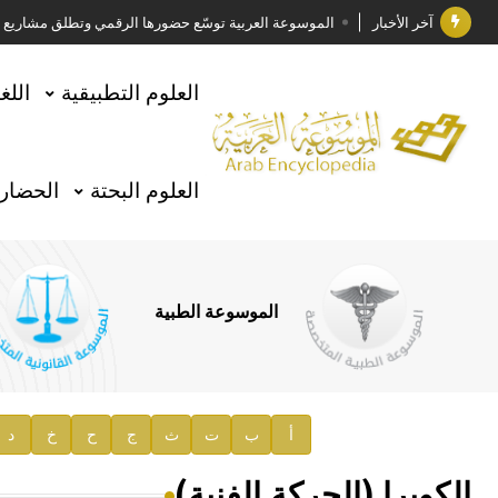
آخر الأخبار
الموسوعة العربية توسّع حضورها الرقمي وتطلق مشاريع معرف
فوز الأستاذ الدكتور وليد محمد السراقبي بجائزة كتارا ل
العلوم التطبيقية
اللغ
جائزة مجمع الملك سلمان العالمي للغة العربية 2025
الأستاذ إياد خالد الطباع مدير عام لهيئة الموسوعة العربية
العلوم البحتة
الحضارة
السيد محمد ياسين صالح وزيرا للثقافة
صدور المجلد الثامن من موسوعة الآثار في سورية
توصيات مجلس الإدارة
الموسوعة الطبية
صدور المجلد السابع من موسوعة الآثار في سورية
صدور المجلد الثامن عشر من الموسوعة الطبية
إعلان..
أ
ب
ت
ث
ج
ح
خ
د
دار الفكر الموزع الحصري لمنشورات هيئة الموسوعة العرب
الكوبرا (الحركة الفنية)