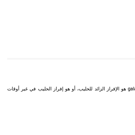
ثرُّ الحليب أو اللبن galactorrhea هو الإفراز الزائد للحليب، أو هو إفراز الحليب في غير أوقات