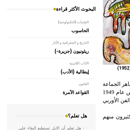
البحوث الأكثر قراءة
التقنيات (التكنولوجية)
الحاسوب
التاريخ و الجغرافية و الآثار
ريئونيون (جزيرة-)
الآداب اللاتينية
(
إيطالية (الأدب)
اهر الجماعة
القانون
- هل تعلم أن الأبلق نوع من الفنون
الهندسية التي ارتبطت بالعمارة الإسلامية
العمل المشترك أو الجماعي في اللوحة الواحدة. ونشرت الجماعة مجلة «كوبرا» التي صدرت بين شهري آذار/مارس عام 1949
القواعد الآمرة
في بلاد الشام ومصر خاصة، حيث يحرص
فن الأوربي
المعمار على بناء مداميكه وخاصة في
الواجهات
هل تعلم؟
كثيرون منهم
- هل تعلم أن الإبل تستطيع البقاء على