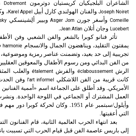
الشاعران البلجيكيان كريستيان دوترمون
an Dotremont
والفنان الهولندي كارل أبيل
، و
Karel Appel
Joseph Noiret
وأسغر جورن
وبيير ألِشينسكي
nsky
Asger Jorn
Corneille
وجان أتلان
.
Jean Atlan
Lucebert
تأثر فنانو كوبرا بالشعر والفن الشعبي وفن الأطفا
يمقتون التقليد، ويناهضون الجمال والانسجام
في
harmonie
تجريبية إلى حد بعيد، وتضمنت عناصر رمزية وموضوعية،
من الفن البدائي ومن رسوم الأطفال والمعوقين العقليين، 
الرش
والفرش
والعلب المثقو
étalement
éclaboussement
كانت قريبة من الفن اللاشكلي
وفن الحدث 
l’art informel
الأمريكي. وقد أطلق على الجماعة اسم «أممية الفنانين ا
وأيلول/سبتمبر عام 1951. وكان لحركة كوبرا دور مهم في تطوير «التجريدية التعبيرية»
التي أعقبتها.
بعد انتهاء الحرب العالمية الثانية، قام الفنانون 
إلى باريس عاصمة الفن قبل قيام الحرب التي تسببت بانهي