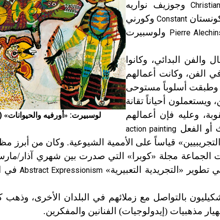
وجوزيف نواريه
Christi
كونستان
وكورني
Constant
ولوسبيرت
Pierre Alechi
ل والفن البدائي، وكانوا
 الفن، وكانت أعمالهم
 وطبقت أسلوباً مستوحى
ويستعملون أحياناً تقانة
بة، وعليه فإن أعمالهم
لوسبيرت:
أورفيه والحيوانات
1952)
»
«
أو الفعل
action painting
لتجريبيين» قياساً على الأممية الشيوعية. وكان من أبرز مظ
في ال
Abstract Expressionism
التشكيليون بالتواصل مع زملائهم في البلدان الأخرى، وذهب 
ار مذهبيات (إيدولوجيات) الفنانين والمفكرين.