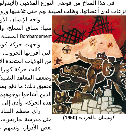
في هذا المناخ من فوضى التوزع المذهبي (الإيدولوج
نزعات لدى أعضائها، وظلت لصيقة بهم حتى تلاشيها وزوال
واجه الإنسان الأو
منها: سباق التسلح، 
المنفذة عام 1950 من قبل الفنان ألِشينسكي ج
Bombardement
واجهت حركة كوبرا
التي أفرزتها الحروب، 
من الولايات المتحدة الأ
كانت حركة كوبرا 
وضعف المعاهد التقليدي
تحقيق ذلك؛ ما دفع بفنا
الذين أشاحوا بوجوههم 
هذه الحركة، وأدى إلى ان
رأى معظم النقاد 
كونستان:
الحرب
(1950)
»
«
مثل مدرسة «باريس»، أي
بعض الأدوار، وتسهم ب