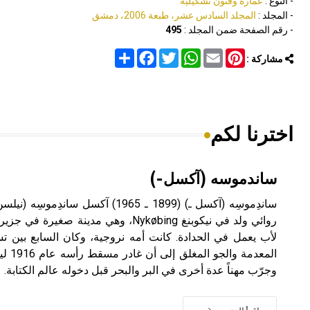
- النوع :
عمارة وفنون تشكيلية
- المجلد :
المجلد السادس عشر، طبعة 2006، دمشق
- رقم الصفحة ضمن المجلد :
495
Share
Facebook
Twitter
WhatsApp
Email
Pinterest
مشاركة :
اخترنا لكم
ساندموسه (آكسل-)
لأب يعمل في الحدادة. كانت أمه نروجية، وكان السابع بين ت
المعدم
وجرّب مهناً عدة أخرى في البر والبحر قبل دخوله عالم الكتابة.