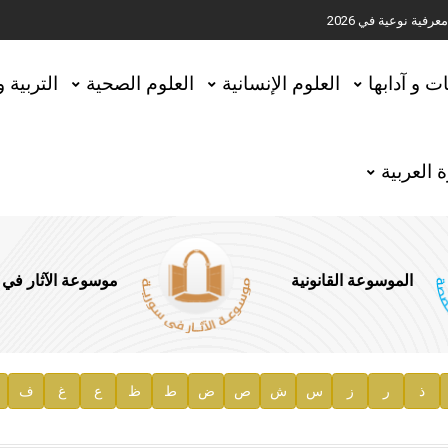
ية نوعية في 2026
تحقيق المخطوطات في العاصمة القطرية الدوحة
ات و آدابها
العلوم الإنسانية
العلوم الصحية
التربية 
 العربية
الموسوعة القانونية
موسوعة الآثار في
ذ
ر
ز
س
ش
ص
ض
ط
ظ
ع
غ
ف
ية