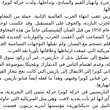
ي)، وانهيار القيم والمبادئ، وتداخلها، ولدت حركة كوبرا،
ها.
ربي عقب انتهاء الحرب العالمية الثانية، جملة من المخا
والحرب الباردة، والخوف على المستقبل. وقد عكست لو
انباً من هذه المخاوف.
 المصاعب التي أعقبت الحرب، والتوازنات الجديدة للقو
فلم تنسجم مع اليسار، ولم تقبلها التوجهات السياسية الجد
مريكية التي عمقت ارتباطها وعلاقاتها بأوربا بعد الحرب.
تطمح إلى تشكيل بديل لـ «باريس»، غير أن ركود سوق ال
ّة، وعدم اهتمام الناس في الدنمارك وبلجيكا بموضوعة ال
ني كوبرا إلى الانتقال إلى باريس التي كانت تعج بتجار الفن
عن فناني كوبرا وفنهم، وهذا ما فعله أيضاً فنانو باريس، 
هيارها.
الباريسيين في حركة كوبرا حركة تنتمي إلى التجريدية، مث
 أنها لم تأت بجديد لافت. وهي مثل السريالية التي حاول
النيل من «ديكتاتورية» مؤسسها أندريه بريتون، فضمت 