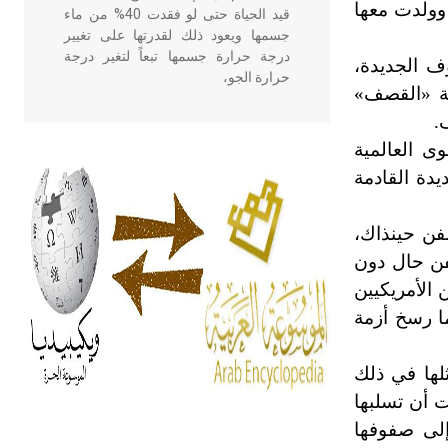
 وولدت معها
قيد الحياة حتى لو فقدت 40% من ماء
جسمها ويعود ذلك لقدرتها على تغيير
درجة حرارة جسمها تبعاً لتغير درجة
وف الجديدة،
حرارة الجو،
حة «القصف»
- هل تعلم أن أبقراط كتب في الطب
ى العالمية
أربعة مؤلفات هي: الحكم، الأدلة، تنظيم
يدة القادمة
التغذية، ورسالته في جروح الرأس.
ويعود له الفضل بأنه حرر الطب من
الدين والفلسفة.
فن حينذاك،
فن حال دون
 الأمريكيين
- هل تعلم أن المرجان إفراز حيواني
يتكون في البحر ويتركب من مادة
ما رسخ أزمة
كربونات الكلسيوم، وهو أحمر أو شديد
الحمرة وهو أجود أنواعه، ويمتاز بكبر
لها في ذلك
الحجم ويسمى الش
ت أن تسلبها
إلى صفوفها
هل تعلم أن الأبسيد كلمة فرنسية اللفظ