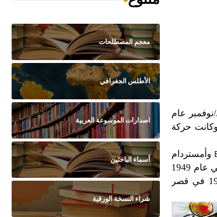
معجم المصطلحات
الأطلس الجغرافي
ثاني/نوفمبر عام
اصدارات الموسوعة العربية
وكانت حركة
وأمستردام
أسماء الباحثين
، وهي المدن التي تنتمي إليها مجموعة الفنانين التي أسستها. وكان أول معرض أقامته مجموعة كوبرا في عام 1949
في أمستردام باسم «المعرض الدولي للفن التجريبي». والمعرض الثاني في عام 1951 في قصر
شراء النسخة الورقية