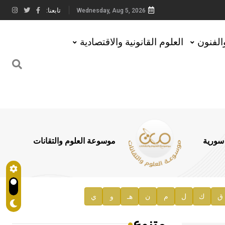
تابعنا:
Wednesday, Aug 5, 2026
والفنون
العلوم القانونية والاقتصادية
 سورية
موسوعة العلوم والتقانات
ق
ك
ل
م
ن
هـ
و
ي
متنوع