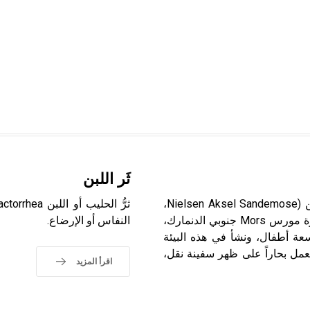
ثَر اللبن
ساندِموسِه (آكسل ـ) (1899 ـ 1965) آكسل ساندِموسِه (نيلسن (Nielsen Aksel Sandemose،
روائي ولد في نيكوبنغ Nykøbing، وهي مدينة صغيرة في جزيرة مورس Mors جنوبي الدنمارك،
النفاس أو الإرضاع.
سعة أطفال، ونشأ في هذه البيئة
ة والجو المغلق إلى أن غادر مسقط رأسه عام 1916 ليعمل بحاراً على ظهر سفينة نقل،
اقرأ المزيد