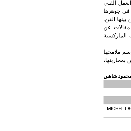
العمل الفني
تم اعتمادها مصطلحاً أثرياً يستخدم في
ا في جوهرها
العمارة عموماً وفي العمارة الدينية
الخاصة بالكنائس خصوصاً، وفي
ينها الفن.
الإنكليزية أب
لمقالات عن
 الماركسية
- هل تعلم أن أبجر Abgar اسم معروف
جيداً يعود إلى عدد من الملوك الذين
سم ملامحها
حكموا مدينة إديسا (الرها) من أبجر الأول
بمحاربتها،
وحتى التاسع، وهم ينتسبون إلى أسرة
أوسروين
حمود شاهين
- هل تعلم أن الأبجدية الكنعانية تتألف من
/22/ علامة كتابية sign تكتب منفصلة
غير متصلة، وتعتمد المبدأ الأكوروفوني،
حيث تقتصر القيمة الصوتية للعلامة الك
-
MICHEL LACL