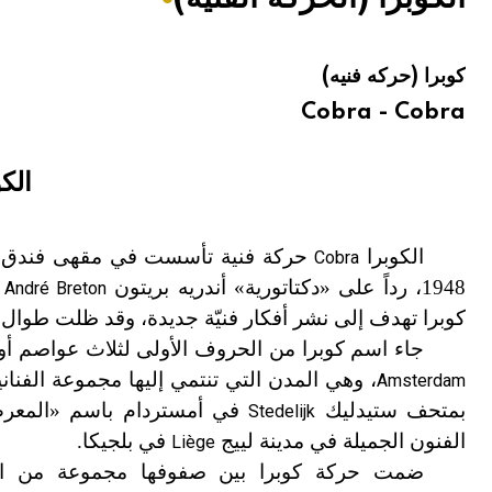
هيئة الموسوعة العربية تطلق موسوعات جديدة في عام 2026
كوبرا (حركه فنيه)
Cobra - Cobra
الكو
الكوبرا
حركة فنية تأسست في مقهى فندق ن
Cobra
1948، رداً على «دكتاتورية» أندريه بريتون
و
André Breton
كوبرا تهدف إلى نشر أفكار فنيّة جديدة، وقد ظلت طوال
جاء اسم كوبرا من الحروف الأولى لثلاث عواصم أو
Amsterdam
بمتحف ستيدليك
Stedelijk
الفنون الجميلة في مدينة لييج
في بلجيكا.
Liège
ضمت حركة كوبرا بين صفوفها مجموعة من الفن