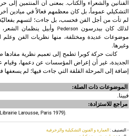
الفنانين والشعراء والكتاب. بمعنى أن المنتمين إلى حركة
التشكيلي عموماً، بل كان معظمهم فعالاً في ميادين أخرى:
لم تأت من أجل الفن فحسب، بل جاءت؛ لتسهم بفعاليّة و
لذلك كان بيدرسون
وأبيل ينظمان الشعر، 
Pederson
موضوعات عديدة ومختلفة، منها نظريات الفن وعلم الآ
وغيرها.
كانت حركة كوبرا تطمح إلى تعميم نظرية مفادها ض
الجديدة، غير أن إعراض المؤسسات عن دعمها، وقيام عدد
إضافة إلى المرحلة القلقة التي جاءت فيها؛ لم يسعفها ف
الموضوعات ذات الصلة:
فيينا.
مراجع للاستزادة:
brairie Larousse, Paris 1979).
- التصنيف :
العمارة و الفنون التشكيلية والزخرفية