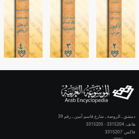
دمشق ـ الروضة ـ شارع قاسم أمين ـ رقم 39
هاتف: 3315204 - 3315205
فاكس: 3315207