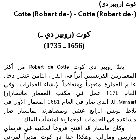
كوت (روبير دي)
هيئة الموسوعة العربية تطلق موسوعات جديدة في عام 2026
Cotte (Robert de-) - Cotte (Robert de-)
كوت (روبير دي ـ)
(1656 ـ 1735)
يعدّ روبير دي كوت
من أكثر
Robert de Cotte
المعماريين الفرنسيين أثراً في القرن الثامن عشر. دخل
عالم العمارة متعهداً ومتعاقداً لإنشاء العمارات. وفي
العام 1676 عمل في مكتب المعمار مانسار[ر]
الذي صار في العام 1681 المعمار الأول في
J.H.Mansart
بلاط لويس الرابع عشر. وبمصاهرته لمانسار صار
مساعده في الخدمات المعمارية لمنشآت الملك.
وكان مانسار قد افتتح فروعاً لمكتبه في فرساي
وباريس ومارلي، وهكذا غدا دو كوت مديراً لفرعي