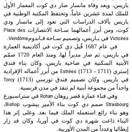
باريس، وبعد وفاة مانسار صار دي كوت المعمار الأول
للملك لمدة عشرين عاماً، وتحتفظ المكتبة الوطنية في
باريس بآلاف الدراسات التي تعود إلى مانسار ودي
كوت، ومن أبرز أعمالهما
سـاحة
الانتصارات
Place des
في
بـاريس
، وتصميم
سـاحة
فـاندوم
.
Vendôme
Victoires
في عام 1687 قُبل دي كوت في أكاديمية العمارة
في باريس، ثم صار مديراً لها، ومنذ العام 1720 صمّم
الأبنية السكنية في ضاحية باريس، وكان بناء فندق
إستري
(1711 - 1713)
من أبرز أعماله الإفرادية
Estrées
في باريس. وكان تصميم فندق تورسي
(1713)
Torcy
واحداً من مجموعة أبنية لم تنفذ في مدن فرنسية.
وفي فناء عمارة قصر روهان
في ستراسبورغ
Rohan
صمم دي كوت بناء الأمير بيشوب
،
Bishop
Strasbourg
وهو بناء رائع استعمله الملك فيما بعد. وعلى إثر هذا
البناء ذاعت شهرة دي كوت في أوربا، وكان قد زار
إيطاليا وعدداً من المدن الأوربية.