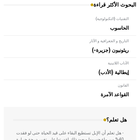
البحوث الأكثر قراءة
التقنيات (التكنولوجية)
الحاسوب
التاريخ و الجغرافية و الآثار
ريئونيون (جزيرة-)
الآداب اللاتينية
إيطالية (الأدب)
القانون
- هل تعلم أن الأبلق نوع من الفنون الهندسية التي ارتبطت
بالعمارة الإسلامية في بلاد الشام ومصر خاصة، حيث يحرص
القواعد الآمرة
المعمار على بناء مداميكه وخاصة في الواجهات
هل تعلم؟
- هل تعلم أن الإبل تستطيع البقاء على قيد الحياة حتى لو فقدت
40% من ماء جسمها ويعود ذلك لقدرتها على تغيير درجة حرارة