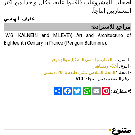
أصحاب المشروعات فأقبلوا عليه، فكان واحداً من أكثر
المعماريين إنتاجاً.
عفيف البهنسي
مراجع للاستزادة:
-
W.G. KALNEIN and M.LEVEY, Art and Architecture of
Eighteenth Century in France (Penguin Baltimore).
- التصنيف :
العمارة و الفنون التشكيلية والزخرفية
- النوع :
أعلام ومشاهير
- المجلد :
المجلد السادس عشر، طبعة 2006، دمشق
- رقم الصفحة ضمن المجلد :
510
Share
Facebook
Twitter
WhatsApp
Email
Pinterest
مشاركة :
متنوع