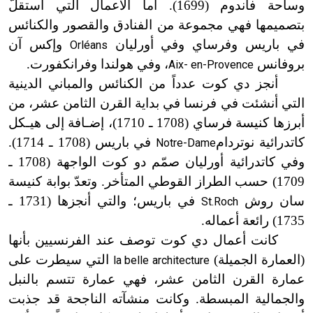
وساحة فاندوم (1699). أما الأعمال التي استقلّ
بتصميمها فهي مجموعة من الفنادق والقصور والكنائس
في باريس وفرساي وفي أورليان
وإكس آن
Orléans
بروفانس
، وفي هولندا وفرانكفورت.
Aix- en-Provence
أنجز دي كوت عدداً من الكنائس والمباني الدينية
التي أنشئت في فرنسا في بداية القرن الثامن عشر، من
أبرزها كنيسة فرساي (1708 ـ 1710)،
إضـافة
إلى
هيـكل
كاتدرائية نوتردام
في باريس (1708 ـ 1714).
Notre-Dame
وفي كاتدرائية أورليان صمّم دو كوت الواجهة (1708 ـ
1709) حسب الطراز القوطي المتأخر. وتعدّ بوابة كنيسة
سان روش
في باريس؛ والتي أنجزها (1731 ـ
St.Roch
1735) رائعة أعماله.
كانت أعمال دي كوت توصف عند الفرنسيين بأنها
(العمارة الجميلة)
التي سيطرت على
la belle architecture
عمارة القرن الثامن عشر، فهي عمارة تتسم بالنبل
والجمالية المبسطة. وكانت منشآته الناجحة قد جذبت