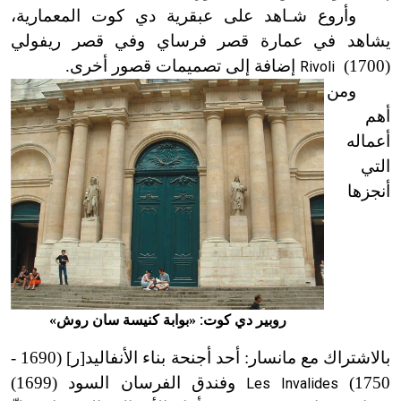
وأروع
شـاهد
على عبقرية دي كوت المعمارية،
يشاهد في عمارة قصر فرس
اي وفي قصر ريفولي
(1700)
إضافة إلى تصميمات قصور أخرى.
Rivoli
ومن
أهم
أعماله
التي
أنجزها
روبير دي كوت:
بوابة كنيسة سان روش
»
«
بالاشتراك مع مانسار: أحد أجنحة بناء الأنفاليد[ر]
(1690 -
1750)
وفندق الفرسان السود (1699)
Les Invalides