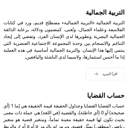
أثرياً يستخدم في العمارة عموماً وفي العمارة الدينية الخاصة
بالكنائس خصوصاً، وفي الإنكليزية أب
التربية الجمالية
التربية الجمالية «التربية الجمالية» مصطلح قديم، ورد في كتابات
الفلاسفة وعلماء الجمال، وتُعنى، كمضمون ودلالة، برعاية الذائقة
الجمالية البصرية وتطويرها لدى الإنسان الفرد، وتفضي إلى إيجاد
- هل تعلم أن أبجر Abgar اسم معروف جيداً يعود إلى عدد من
الملوك الذين حكموا مدينة إديسا (الرها) من أبجر الأول وحتى
التناغم والانسجام بين وحدة المجموعة الاجتماعية العنصرية التي
التاسع، وهم ينتسبون إلى أسرة أوسروين
ينتمي إليها هذا الإنسان. والتربية الجمالية أساسية في هذه العملية
إذا ما أحسن استثمارها، ولاسيما لدى الناشئة واليافعين،
اقرأ المزيد
- هل تعلم أن الأبجدية الكنعانية تتألف من /22/ علامة كتابية
sign تكتب منفصلة غير متصلة، وتعتمد المبدأ الأكوروفوني،
حيث تقتصر القيمة الصوتية للعلامة الك
حساب القضايا
حساب القضايا القضايا وجداول الحقيقة قيمة الحقيقة هي إما 1 (أي
صحيحة) أو 0 (أي خاطئة)، والقضية (في اللغة) هي جملة ذات معنى
بحيث تكون لها قيمة حقيقة معينة تماماً، ومتغير قضية هو متغير
رياضي (منطقي) يمثّل قضية، ويرمز له بالرمز p أو q أو r، والربط