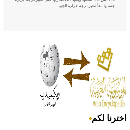
جسمها تبعاً لتغير درجة حرارة الجو،
- هل تعلم أن أبقراط كتب في الطب أربعة مؤلفات هي:
الحكم، الأدلة، تنظيم التغذية، ورسالته في جروح الرأس. ويعود
له الفضل بأنه حرر الطب من الدين والفلسفة.
- هل تعلم أن المرجان إفراز حيواني يتكون في البحر ويتركب
من مادة كربونات الكلسيوم، وهو أحمر أو شديد الحمرة وهو
أجود أنواعه، ويمتاز بكبر الحجم ويسمى الش
اخترنا لكم
هل تعلم أن الأبسيد كلمة فرنسية اللفظ تم اعتمادها مصطلحاً