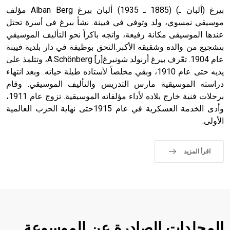
بيرغ (ألبان ـ) (1885 ـ 1935) ألبان بيرغ Alban Berg مؤلف
موسيقي نمسوي، ولد وتوفي في فيينة. نشأ بيرغ في أسرة تحتل
عندها الموسيقى مكانة رفيعة، واتجه باكراً نحو التأليف الموسيقي
بتشجيع من والده وشقيقه الأكبر.التحق بوظيفة في دار بلدية فيينة
عام 1904. تعّرف بيرغ أرنولد شونبرغ[ر] A.Schönberg، وتتلمذ على
يديه حتى عام 1910، وبقي مخلصاً لأستاذه طيلة حياته. وبعد انتهاء
دراسته الموسيقية مارس التدريس والتأليف الموسيقي. وقام
برحلات فنية خارج بلاده لأداء مؤلفاته الموسيقية. تزوج عام 1911،
وأدى الخدمة العسكرية في عام 1915حتى نهاية الحرب العالمية
الأولى.
اقرأ المزيد
المجلدات الصادرة عن الموسوعة