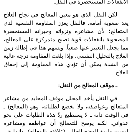
الانفعالات المستحضرة في النقل.
لكن النقل الذي هو معين المعالج في نجاح العلاج
يعد صعوبة أمامه. فالنقل يعزز المقاومة النفسية لدى
المتعالج؛ لأن مشاعره ونزواته وخبراته المستحضرة
المصحوبة بانفعالات قوية تصبح متمركزة على المعالج،
مما يجعل التعبير عنها صعباً. ويسهم هذا في إطالة زمن
العلاج بالتحليل النفسي، وإذا بلغت المقاومة درجة عالية
من الشدة يمكن أن تؤدي هذه المقاومة إلى إخفاق
العلاج.
ـ موقف المعالج من النقل:
في النقل يأخذ المحلل موقف المحايد من مشاعر
المتعالج وعواطفه، ولا يخضع لطلباته، وهو (المعالج) ـ
في الوقت ذاته ـ لا يستطيع ردّ هذه الطلبات على نحو
عدواني. لكنه يوضح للتمعالج أن عواطفه ومشاعره
ليست وليدة الوضع الحالي (علاقته بالمعالج)، وإنما هي