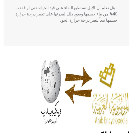
- هل تعلم أن الإبل تستطيع البقاء على قيد الحياة حتى لو فقدت
40% من ماء جسمها ويعود ذلك لقدرتها على تغيير درجة حرارة
جسمها تبعاً لتغير درجة حرارة الجو،
- هل تعلم أن أبقراط كتب في الطب أربعة مؤلفات هي:
الحكم، الأدلة، تنظيم التغذية، ورسالته في جروح الرأس. ويعود
له الفضل بأنه حرر الطب من الدين والفلسفة.
- هل تعلم أن المرجان إفراز حيواني يتكون في البحر ويتركب
من مادة كربونات الكلسيوم، وهو أحمر أو شديد الحمرة وهو
أجود أنواعه، ويمتاز بكبر الحجم ويسمى الش