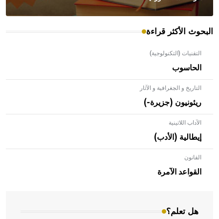
البحوث الأكثر قراءة
التقنيات (التكنولوجية)
الحاسوب
التاريخ و الجغرافية و الآثار
ريئونيون (جزيرة-)
الآداب اللاتينية
إيطالية (الأدب)
القانون
- هل تعلم أن الأبلق نوع من الفنون الهندسية التي ارتبطت
بالعمارة الإسلامية في بلاد الشام ومصر خاصة، حيث يحرص
القواعد الآمرة
المعمار على بناء مداميكه وخاصة في الواجهات
هل تعلم؟