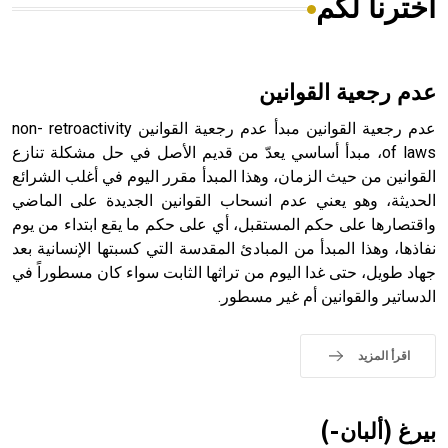
اخترنا لكم
هل تعلم أن الأبسيد كلمة فرنسية اللفظ تم اعتمادها مصطلحاً
أثرياً يستخدم في العمارة عموماً وفي العمارة الدينية الخاصة
بالكنائس خصوصاً، وفي الإنكليزية أب
عدم رجعية القوانين
عدم رجعية القوانين مبدأ عدم رجعية القوانين non- retroactivity
of laws، مبدأ أساسي يعدّ من قديم الأصل في حل مشكلة تنازع
القوانين من حيث الزمان، وهذا المبدأ مقرر اليوم في أغلب الشرائع
- هل تعلم أن أبجر Abgar اسم معروف جيداً يعود إلى عدد من
الملوك الذين حكموا مدينة إديسا (الرها) من أبجر الأول وحتى
الحديثة، وهو يعني عدم انسحاب القوانين الجديدة على الماضي
التاسع، وهم ينتسبون إلى أسرة أوسروين
واقتصارها على حكم المستقبل، أي على حكم ما يقع ابتداء من يوم
نفاذها، وهذا المبدأ من المبادئ المقدسة التي كسبتها الإنسانية بعد
جهاد طويل، حتى غدا اليوم من تراثها الثابت سواء كان مسطوراً في
الدساتير والقوانين أم غير مسطور.
- هل تعلم أن الأبجدية الكنعانية تتألف من /22/ علامة كتابية
sign تكتب منفصلة غير متصلة، وتعتمد المبدأ الأكوروفوني،
اقرأ المزيد
حيث تقتصر القيمة الصوتية للعلامة الك
بيرغ (ألبان-)