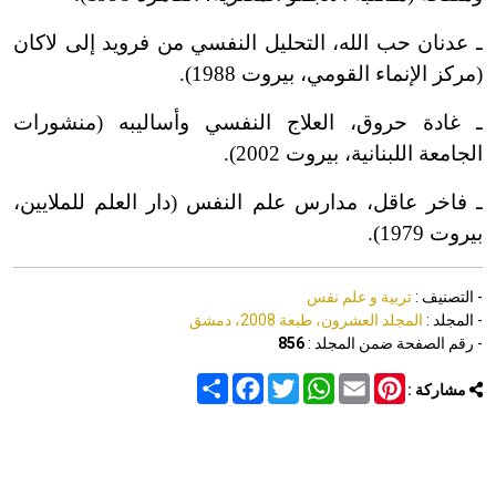
ـ عدنان حب الله، التحليل النفسي من فرويد إلى لاكان
(مركز الإنماء القومي، بيروت 1988).
ـ غادة حروق، العلاج النفسي وأساليبه (منشورات
الجامعة اللبنانية، بيروت 2002).
ـ فاخر عاقل، مدارس علم النفس (دار العلم للملايين،
بيروت 1979).
- التصنيف :
تربية و علم نفس
- المجلد :
المجلد العشرون، طبعة 2008، دمشق
- رقم الصفحة ضمن المجلد :
856
Share
Facebook
Twitter
WhatsApp
Email
Pinterest
مشاركة :