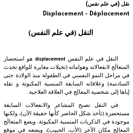
نقل (في علم نفس)
هيئة الموسوعة العربية تطلق موسوعات جديدة في عام 2026
Displacement - Déplacement
النقل (في علم النفس)
النقل في علم النفس
هو استحضار
displacement
المتعالَج لانفعالاته وهواماته (تخيلات مغايرة للواقع تحدث
في مراحل النمو النفسي في الطفولة منذ الولادة حتى
السادسة) وعلاقاته السابقة المنسية المكبوتة و نقله
إياها إلى شخصية المعالِج في العلاقة العلاجية.
في النقل تصبح المشاعر والانفعالات السابقة
مستحضرة (تأخذ شكل الحاضر كأنها حقيقة الآن)، ولكنها
موجودة في الذكريات المنسية المكبوتة. ويضع المتعالَج
المعالِج مكان الآخر (الأب، الحبيب)، ويضعه في موقع