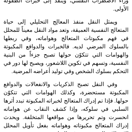
وراء الاضطراب النفسي، وينفذ إلى خبرات الطفولة
الأولى.
ويمثل النقل منفذ المعالِج التحليلي إلى حياة
المتعالج النفسية العميقة، وتعد مواد النقل معيناً للمحلل
في فهم مكبوتات المتعالج وهواماته، وفي ربطها
بالسلوك المرضي لديه. فالخبرات والدوافع المكبوتة
والهوامات التي تتكوّن حولها تصبح جزءاً من البنية
النفسية، وتسهم في تكوين اللاشعور، ويصبح لها دور في
التحكم بسلوك الشخص وفي توليد أعراضه المرضية.
وفي النقل تصبح الذكريات والانفعالات والدوافع
المكبوتة مستحضرة، وكذلك الهوامات التي تتكوّن
حولها. فإذا تم إدراك المتعالج لخبراته المكبوتة تبدد أثرها
السلبي في سلوكه، وإذا كشف النقاب عن هواماته
انحسرت وتم تحريرها من مواقعها المتخلفة. ويحدث
إدراك المتعالج مكبوتاته وهواماته بفعل تأويل المحلل