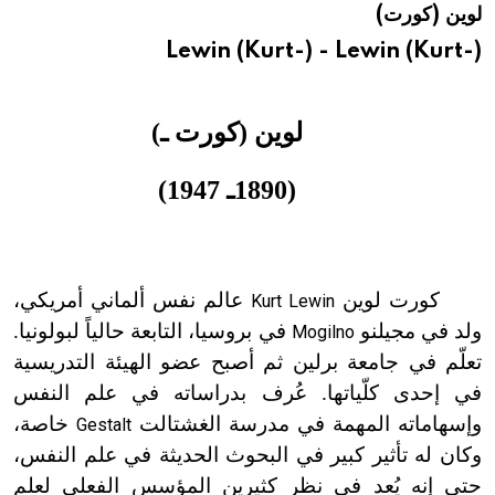
لوين (كورت)
هيئة الموسوعة العربية تطلق موسوعات جديدة في عام 2026
Lewin (Kurt-) - Lewin (Kurt-)
لوين (كورت ـ)
(1890ـ 1947)
كورت لوين
عالم نفس ألماني أمريكي،
Kurt Lewin
ولد في مجيلنو
في بروسيا، التابعة حالياً لبولونيا.
Mogilno
تعلّم في جامعة برلين ثم أصبح عضو الهيئة التدريسية
في إحدى كلّياتها. عُرف بدراساته في علم النفس
وإسهاماته المهمة في مدرسة الغشتالت
خاصة،
Gestalt
وكان له تأثير كبير في البحوث الحديثة في علم النفس،
حتى إنه يُعد في نظر كثيرين المؤسس الفعلي لعلم