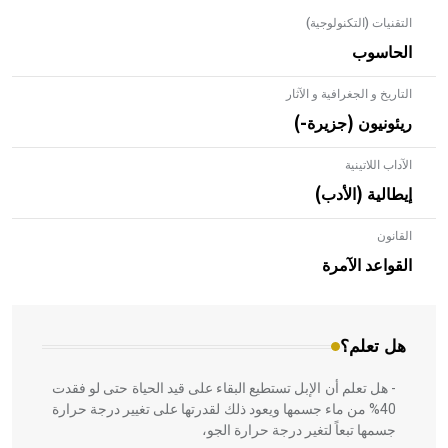
التقنيات (التكنولوجية)
الحاسوب
التاريخ و الجغرافية و الآثار
ريئونيون (جزيرة-)
الآداب اللاتينية
إيطالية (الأدب)
القانون
- هل تعلم أن الأبلق نوع من الفنون الهندسية التي ارتبطت
بالعمارة الإسلامية في بلاد الشام ومصر خاصة، حيث يحرص
القواعد الآمرة
المعمار على بناء مداميكه وخاصة في الواجهات
هل تعلم؟
- هل تعلم أن الإبل تستطيع البقاء على قيد الحياة حتى لو فقدت
40% من ماء جسمها ويعود ذلك لقدرتها على تغيير درجة حرارة
جسمها تبعاً لتغير درجة حرارة الجو،