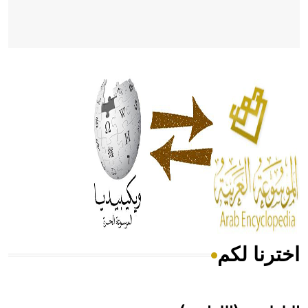
- هل تعلم أن أبقراط كتب في الطب أربعة مؤلفات هي:
الحكم، الأدلة، تنظيم التغذية، ورسالته في جروح الرأس. ويعود
له الفضل بأنه حرر الطب من الدين والفلسفة.
- هل تعلم أن المرجان إفراز حيواني يتكون في البحر ويتركب
من مادة كربونات الكلسيوم، وهو أحمر أو شديد الحمرة وهو
أجود أنواعه، ويمتاز بكبر الحجم ويسمى الش
اخترنا لكم
هل تعلم أن الأبسيد كلمة فرنسية اللفظ تم اعتمادها مصطلحاً
أثرياً يستخدم في العمارة عموماً وفي العمارة الدينية الخاصة
بالكنائس خصوصاً، وفي الإنكليزية أب