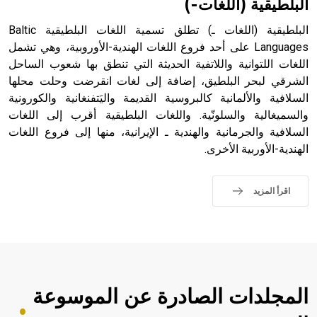
البلطيقية (اللغات-)
البلطيقية (اللغات ـ) تطلق تسمية اللغات البلطيقية Baltic
Languages على أحد فروع اللغات الهندية-الأوروبية، وهي تشمل
اللغات اللتوانية واللاتفية الحديثة التي تنطق بها شعوب الساحل
- هل تعلم أن أبجر Abgar اسم معروف جيداً يعود إلى عدد من
الملوك الذين حكموا مدينة إديسا (الرها) من أبجر الأول وحتى
الشرقي لبحر البلطيق، إضافة إلى لغات انقرضت وحلت محلها
التاسع، وهم ينتسبون إلى أسرة أوسروين
السلافية والألمانية كالبروسية القديمة واليَتفنغانية والكورونية
والسميغالية والسلونّية. واللغات البلطيقية أقرب إلى اللغات
السلافية والجرمانية والهندية ـ الإيرانية، منها إلى فروع اللغات
الهندية-الأوربية الأخرى.
- هل تعلم أن الأبجدية الكنعانية تتألف من /22/ علامة كتابية
sign تكتب منفصلة غير متصلة، وتعتمد المبدأ الأكوروفوني،
اقرأ المزيد
حيث تقتصر القيمة الصوتية للعلامة الك
المجلدات الصادرة عن الموسوعة