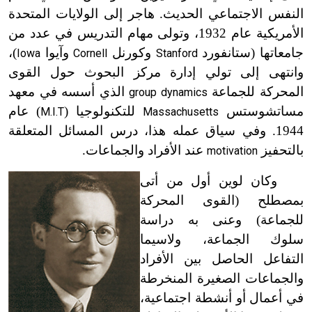
النفس الاجتماعي الحديث. هاجر إلى الولايات المتحدة
الأمريكية عام 1932، وتولى مهام التدريس في عدد من
جامعاتها (ستانفورد
وكورنل
وآيوا
)،
Iowa
Cornell
Stanford
وانتهى إلى تولي إدارة مركز البحوث حول القوى
المحركة للجماعة
الذي أسسه في معهد
group dynamics
مساتشوستس
للتكنولوجيا (
) عام
M.I.T
Massachusetts
1944. وفي سياق عمله هذا، درس المسائل المتعلقة
بالتحفيز
عند الأفراد والجماعات.
motivation
وكان لوين أول من أتى
بمصطلح (القوى المحركة
للجماعة) وعنى به دراسة
سلوك الجماعة، ولاسيما
التفاعل الحاصل بين الأفراد
والجماعات الصغيرة المنخرطة
في أعمال أو أنشطة اجتماعية،