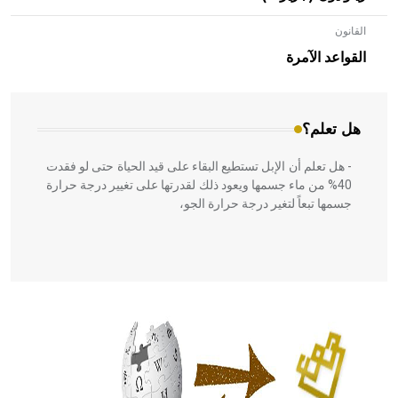
القانون
- هل تعلم أن الأبلق نوع من الفنون الهندسية التي ارتبطت
بالعمارة الإسلامية في بلاد الشام ومصر خاصة، حيث يحرص
القواعد الآمرة
المعمار على بناء مداميكه وخاصة في الواجهات
هل تعلم؟
- هل تعلم أن الإبل تستطيع البقاء على قيد الحياة حتى لو فقدت
40% من ماء جسمها ويعود ذلك لقدرتها على تغيير درجة حرارة
جسمها تبعاً لتغير درجة حرارة الجو،
- هل تعلم أن أبقراط كتب في الطب أربعة مؤلفات هي:
الحكم، الأدلة، تنظيم التغذية، ورسالته في جروح الرأس. ويعود
له الفضل بأنه حرر الطب من الدين والفلسفة.