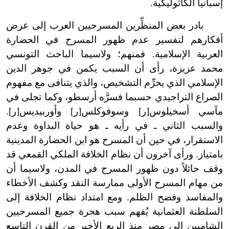
إسبانيا الكاثوليكية.
بادر بعض المنظِّرين المسرحيين العرب إلى عرض
أفكارهم لتفسير عدم ظهور المسرح في الحضارة
العربية الإسلامية. فمنهم؛ ولاسيما الباحث التونسي
محمد عزيزة، رأى أن السبب يكمن في جوهر الدين
الإسلامي الذي يحرِّم التشخيص، والذي يتنافى مع مفهوم
الصراع التراجيدي حسبما فسرَّه أرسطو، وكما تجلى في
مآسي أسخيلوس[ر] وسوفوكلس[ر] وأوربيديس[ر].
والسبب الثاني ـ في رأيه ـ هو حياة البداوة وعدم
الاستقرار، في حين أن المسرح هو ابن الحضارة المدينية
بامتياز. ورأى آخرون أن نظام الخلافة الملكي القمعي قد
وقف حائلاً دون ظهور المسرح في المدن، ولاسيما أن
من مهام المسرح الأولى ممارسة النقد وكشف الأخطاء
والمفاسد وفضح الظلم. ومع امتداد نظام الخلافة إلى
السلطنة العثمانية يُفهم سبب هجرة جميع المسرحيين
الشاميين إلى مصر منذ الربع الأخير من القرن التاسع