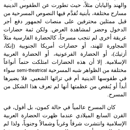
والهند واليابان مثلاً، حيث تطورت عن الطقوس الدينية
مسارح مختلفة، بأبنية تُقدَّم فيها النصوص المسرحية من
قبل ممثلين محترفين على منصات لجمهور دفع أجر
الدخول وحضر لمشاهدة العرض. ولكن ثمة حضارات
عريقة أخرى لم تنجب مسرحاً، كالحضارة الفارسية مثلاً
المجاورة للهند، أو حضارات أمريكا الجنوبية (إنكا،
أزتيك)، أو الحضارة الفرعونية، أو الحضارة العربية
الإسلامية. إلا أن هذه الحضارات امتلكت حتماً أنواعاً
مختلفة من الظواهر شبه المسرحية
سواء
semi-theatrical
في طقوسها الدينية أم في تراثها الشعبي. فلا يضيرها
أبداً أو يُنقص من عظمتها أنها لم تعرف هذا الشكل من
المسرح.
كان المسرح عالمياً في حالة كمون، بل أفول، في
القرن السابع الميلادي عندما ظهرت الحضارة العربية
الإسلامية وانتشرت شرقاً وغرباً وشمالاً وجنوباً، ولذا لم