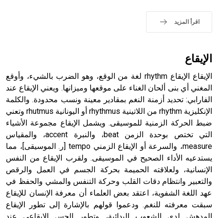
- هل تعلم أن الأبجدية الكنعانية تتألف من /22/ علامة كتابية
اقرأ المزيد
sign تكتب منفصلة غير متصلة، وتعتمد المبدأ الأكوروفوني،
حيث تقتصر القيمة الصوتية للعلامة الك
الإيقاع
الإيقاع الإيقاع rhythm لغة من الوقع، وهو الضرب بالشيء، وأوقع
المغني أي بنى ألحان الغناء على موقعها وميزانها. ويعني الإيقاع عند
الفارابي: تحديد أزمنة النغم بمقادير معينة ونسب محدودة. والكلمة
الإنكليزية rhythm من اللاتينية rhythmus أو اليونانية rhutmus وتعني
ضبط الحركة الزمنية للموسيقى. ويشمل الإيقاع مجموعة الأشياء
التي تختص بوحدة الزمن beat، والنبرة accent، والمقياس
measure، والسرعة أو الإيقاع الزمني tempo [ر. الموسيقى]، مما
يستدعيه الأداء الصحيح في الموسيقى. ولقرب الإيقاع من النفس
الإنسانية، ولعلاقته الحميمة بحركة الجسم في العمل والرقص
والتعبير وانتظام دقات القلب وحركة التنفس والمشي والحفظ في
عهد اللغة الشفوية، اعتقد بعض العلماء أن معرفة الإنسان للإيقاع
سبقت معرفته للنغم. ودعموا قولهم بالإشارة إلى تطور الإيقاع
المدهش لدى الشعوب البدائية، وتطور الحس الإيقاعي عند