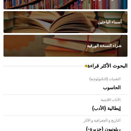
أسماء الباحثين
شراء النسخة الورقية
البحوث الأكثر قراءة
التقنيات (التكنولوجية)
الحاسوب
الآداب اللاتينية
إيطالية (الأدب)
التاريخ و الجغرافية و الآثار
ريئونيون (جزيرة-)