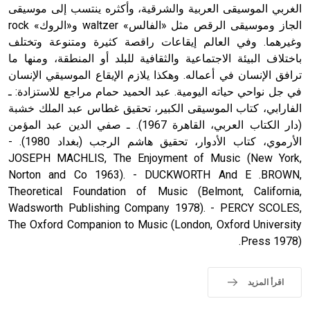
الغربي الموسيقى العربية والشرقية، وأكثره ينتسب إلى موسيقى
الجاز وموسيقى الرقص مثل «الفالس» waltzer و«الروك» rock
وغيرهما. وفي العالم إيقاعات راقصة كثيرة ومتنوعة وتختلف
باختلاف البيئة الاجتماعية والثقافية للبلد أو المنطقة، ومنها ما
ترافق الإنسان في أعماله. وهكذا يلازم الإيقاع الموسيقي الإنسان
في جل نواحي حياته اليومية. عبد الحميد حمام مراجع للاستزادة: ـ
الفارابي، كتاب الموسيقى الكبير، تحقيق غطاس عبد الملك خشبة
(دار الكتاب العربي، القاهرة 1967). ـ صفي الدين عبد المؤمن
الأرموي، كتاب الأدوار، تحقيق هاشم الرجب (بغداد 1980). -
JOSEPH MACHLIS, The Enjoyment of Music (New York,
Norton and Co 1963). - DUCKWORTH And E .BROWN,
Theoretical Foundation of Music (Belmont, California,
Wadsworth Publishing Company 1978). - PERCY SCOLES,
The Oxford Companion to Music (London, Oxford University
Press 1978).
اقرأ المزيد