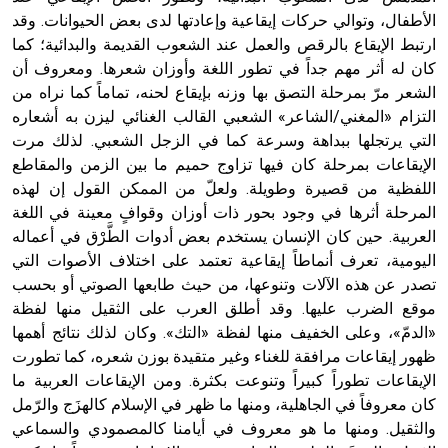
الأطفال، وتوالي حركات إيقاعية وإعادتها لدى بعض الحيوانات. وقد
ارتبط الإيقاع بالرقص والعمل عند الشعوب القديمة والبدائية؛ كما
كان له أثر مهم جداً في تطور اللغة وأوزان شعرها. ومعروف أن
الشعر مرّ بمرحلة التصق بها وزنه بإيقاع لحنه، تماماً كما نراه من
التزام «المغني/الشاعر» الشعبي القالب الغنائي ليزن به أشعاره
التي يرتجلها ببداهة وسرعة كما في الزجل الشعبي. لذلك مرت
الإيقاعات بمرحلة كان فيها تزاوج حميم ما بين الزمن والمقاطع
اللفظية من قصيرة وطويلة. ولعلّ من الممكن القول إن لهذه
المرحلة أثرها في وجود بحور ذات أوزان وقوافٍ معينة في اللغة
العربية. حين كان الإنسان يستخدم بعض أدوات الطَّرْق في أعماله
اليومية، تعرف أنماطاً إيقاعية تعتمد على اختلاف الأصوات التي
تصدر عن هذه الآلات وتنوعها، من حيث طابعها الصوتي أو بحسب
موقع الضرب عليها. وقد أطلق العرب على الثقيل منها لفظة
«الدمّ»، وعلى الخفيف منها لفظة «التك». وكان لذلك نتائج أهمها
ظهور إيقاعات مرافقة للغناء وغير متقيدة بوزن شعره، كما تطورت
الإيقاعات تطوراً كبيراً وتنوعت بكثرة. ومن الإيقاعات العربية ما
كان معروفاً في الجاهلية، ومنها ما ظهر في الإسلام كالهزَج والرّمل
والثقيل. ومنها ما هو معروف في أيامنا كالمصمودي والسماعي