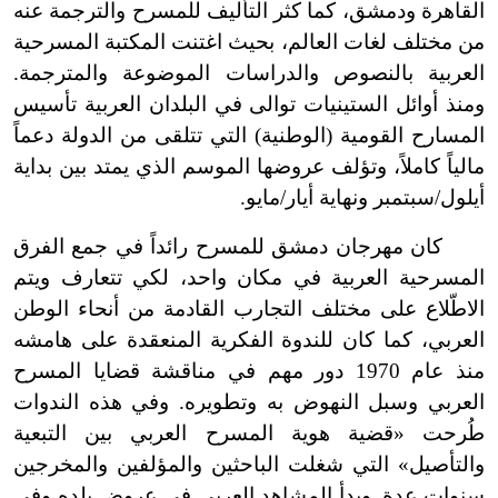
القاهرة ودمشق، كما كثر التأليف للمسرح والترجمة عنه
من مختلف لغات العالم، بحيث اغتنت المكتبة المسرحية
العربية بالنصوص والدراسات الموضوعة والمترجمة.
ومنذ أوائل الستينيات توالى في البلدان العربية تأسيس
المسارح القومية (الوطنية) التي تتلقى من الدولة دعماً
مالياً كاملاً، وتؤلف عروضها الموسم الذي يمتد بين بداية
أيلول/سبتمبر ونهاية أيار/مايو.
كان مهرجان دمشق للمسرح رائداً في جمع الفرق
المسرحية العربية في مكان واحد، لكي تتعارف ويتم
الاطّلاع على مختلف التجارب القادمة من أنحاء الوطن
العربي، كما كان للندوة الفكرية المنعقدة على هامشه
منذ عام 1970 دور مهم في مناقشة قضايا المسرح
العربي وسبل النهوض به وتطويره. وفي هذه الندوات
طُرحت «قضية هوية المسرح العربي بين التبعية
والتأصيل» التي شغلت الباحثين والمؤلفين والمخرجين
سنوات عدة. وبدأ المشاهد العربي في عروض بلده وفي