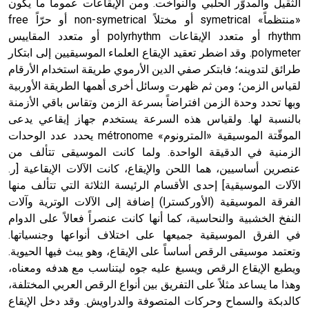
الثقيل والمدوَّر الحلبي والنواخت. ومن الإيقاعات عموماً ما يكون
«منتظماً» symetrical أو مختلاً non-symetrical أو حرّاً free
rhythm أو متعدد الإيقاعات polyrhythm أو متعدد المقاييس
polymeter. وقد اضطر تعقيد الإيقاع العلماء الموسيقيين إلى ابتكار
طرائق لتدوينه؛ فابتكر صفي الدين الأرموي طريقة استخدام الأرقام
لقياس الزمن؛ ومن ثم ظهرت وسائل أخرى أهمها الطريقة الأوربية
وبها تحدد وحدة الزمن افتراضاً بسرعة الزمن وتقاس باقي الأزمنة
بالنسبة لها. ولقياس هذه السرعة يستخدم جهاز إيقاعي يدعى
الموقّتة الموسيقية «المترونوم» métronome يحدد عدد الوحدات
الزمنية في الدقيقة الواحدة. ولما كانت الموسيقى تتألف من
عنصرين أساسيين، هما اللحن والإيقاع، كانت الآلات الإيقاعية [ر.
الآلات الموسيقية] إحدى الأقسام الرئيسة الثلاثة التي تتألف منها
الفرقة الموسيقية (الأوركسترا) إضافة إلى الآلات الوترية وآلات
النفخ الخشبية والنحاسية، كما أنها كانت عنصراً فعالاً على الدوام
في الفرق الموسيقية جميعها على اختلاف أنواعها وجنسياتها.
وتعتمد موسيقى الرقص أساساً على الإيقاع، وهو يبث فيها الحيوية.
ويطبع الإيقاع الرقص ويسبغ عليه جوه ليتناسب مع هدفه ومعناه،
وهذا ما يساعد مثلاً على التفريق بين أنواع الرقص العربي المختلفة،
كالدبكة والسماح وحركات المتصوفة والدراويش. وقد دخل الإيقاع