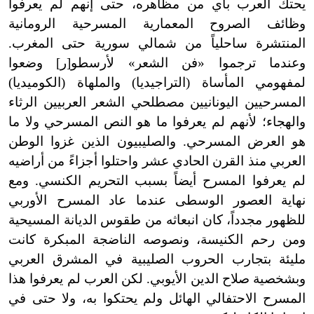
يحتك العرب بأي من مظاهره، حتى إنهم لم يعرفوا
وظائف الصروح المعمارية المسرحية الرومانية
المنتشرة ساحلياً من شمالي سورية حتى المغرب.
وعندما ترجموا «فن الشعر» لأرسطو[ر] وضعوا
لمفهومي المأساة (التراجيديا) والملهاة (الكوميديا)
المسرحيين اليونانيين مصطلحي الشعر العربيين الرثاء
والهجاء؛ لأنهم لم يعرفوا ما هو النص المسرحي ولا ما
هو العرض المسرحي. والصليبيون الذين غزوا الوطن
العربي منذ القرن الحادي عشر واحتلوا أجزاءً من أراضيه
لم يعرفوا المسرح أيضاً بسبب التحريم الكنسي. ومع
نهاية العصور الوسطى عندما عاد المسرح الأوربي
للظهور مجدداً، كان انبعاثه من طقوس الديانة المسيحية
ومن رحم الكنيسة، ونصوصه الناضجة المبكرة كانت
مليئة بتجارب الحروب الصليبية في المشرق العربي
وبشخصية صلاح الدين الأيوبي. لكن العرب لم يعرفوا هذا
المسرح الاحتفالي الهائل ولم يحتكوا به، ولا حتى في