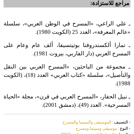
مراجع للاستزادة:
ـ علي الراعي، «المسرح في الوطن العربي»، سلسلة
«عالم المعرفة»، العدد 25 (الكويت 1980).
ـ تمارا ألكسندروفنا بوتيتسيفا، ألف عام وعام على
المسرح العربي (دار الفاربي، بيروت 1981).
ـ مجموعة من الباحثين، «المسرح العربي بين النقل
والتأصيل»، سلسلة «كتاب العربي» العدد (18)، (الكويت
1988).
ـ نبيل الحفار، «المسرح العربي في قرن»، مجلة «الحياة
المسرحية». العدد (49)، (دمشق 2001).
- التصنيف :
الموسيقى والسينما والمسرح
- النوع :
موسيقى وسينما ومسرح