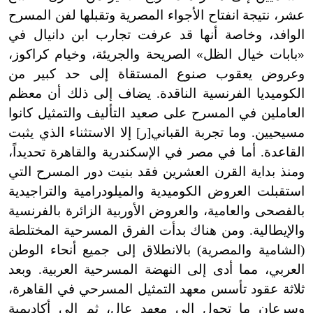
عشر، نتيجة انفتاح الأجواء المصرية وتقبلها لفن المسرح
الوافد، وخاصة أنها قد عرفت تجارب ابن دانيال في
«بابات خيال الظل» الصريحة والجريئة، وخيام كراكوز،
وعروض يعقوب صنوع المستقاة إلى حد كبير من
الكوميديا الفرنسية الناقدة. يضاف إلى ذلك أن معظم
العاملين في المسرح على صعيد التأليف والتمثيل كانوا
مسيحيين. وما تجربة القباني[ر] إلا الاستثناء الذي يثبت
القاعدة. أما في مصر في الإسكندرية والقاهرة تحديداً،
ومنذ بداية القرن العشرين فقد بنيت دور المسرح التي
استقبلت العروض الكوميدية والميلودرامية والتراجيدية
بالفصحى والعامية، والعروض الأوربية الزائرة بالفرنسية
والإيطالية. ومن هناك بدأت الفرق المسرحية المختلطة
(الشامية والمصرية) بالانطلاق إلى جميع أنحاء الوطن
العربي، مما أدى إلى النهضة المسرحية العربية. وبعد
ثلاثة عقود تأسس معهد التمثيل المسرحي في القاهرة،
وسرعان ما تحول إلى معهد عالٍ، ثم إلى أكاديمية