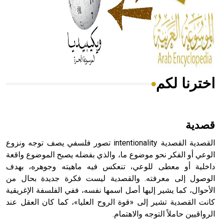
- هل تعلم أن المرجان إفراز حيواني يتكون في البحر ويتركب
من مادة كربونات الكلسيوم، وهو أحمر أو شديد الحمرة وهو
أجود أنواعه، ويمتاز بكبر الحجم ويسمى الش
اخترنا لكم
هل تعلم أن الأبسيد كلمة فرنسية اللفظ تم اعتمادها مصطلحاً
أثرياً يستخدم في العمارة عموماً وفي العمارة الدينية الخاصة
بالكنائس خصوصاً، وفي الإنكليزية أب
قصدية
القصدية القصدية intentionality تصور فلسفي يصف توجه ونزوع
الوعي أو الفكر نحو موضوع ما، والذي بفضله يصبح الموضوع واقعة
داخلية أو معطى للوعي، تنعكس فيه ماهيته وجوهره، بهدف
- هل تعلم أن أبجر Abgar اسم معروف جيداً يعود إلى عدد من
الملوك الذين حكموا مدينة إديسا (الرها) من أبجر الأول وحتى
الوصول إلى معرفته. والقصدية ليست فكرة جديدة بحال من
التاسع، وهم ينتسبون إلى أسرة أوسروين
الأحوال، كما يشير إليها أصل اسمها نفسه، ففي الفلسفة الإغريقية
كانت القصدية تشير إلى «قوة الروح العليا»، كما كان العقل عند
الرواقيين حاملاً التوجه والاهتمام.