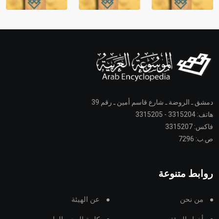
دمشق ـ الروضة ـ شارع قاسم أمين ـ رقم 39
هاتف: 3315204 - 3315205
فاكس: 3315207
ص.ب: 7296
روابط متنوعة
من نحن
عن الهيئة