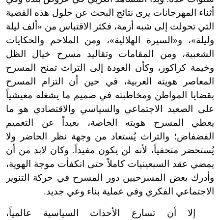
أثناء المهرجانات يرى نتائج البحث عن حلول هذه القضية
التي تحولت إلى شبه أزمة، فكثر الاقتباس من «ألف ليلة
وليلة»، و«السيرة الهلالية»، ومن الملاحم والحكايات
الشعبية، ومن المقامات وتقاليد مسرح خيال الظل
وخيمة كراكوز، وكأن العودة إلى التراث تمنح المسرح
المعاصر هويته العربية، في حين أن التزام المسرح
بقضايا المواطن ومخاطبته في صميم ما يشغله معيشياً
على الصعيد الاجتماعي والسياسي والاقتصادي هو ما
يعطي المسرح هويته الخاصة، بعيداً عن التعميم
الفضفاض؛ والتراث يُستعاد من وجهة نظر الحاضر ولا
يُستحضر متحفياً، لأنه لن يكون مفيداً. وكان لابد من أن
يمضي عقد السبعينيات كاملاً حتى انكفأت موجة الهوية،
وأدرك بعض المسرحيين دور المسرح في حركة التنوير
الاجتماعي الفكري وفي عملية بناء وعي جديد.
إلا أن تسارع الأحداث السياسية عالمياً،