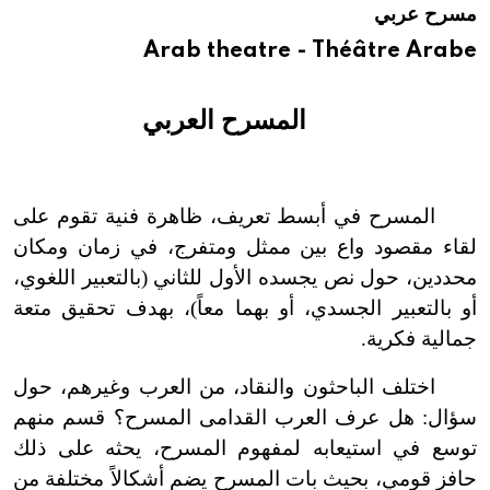
مسرح عربي
هيئة الموسوعة العربية تطلق موسوعات جديدة في عام 2026
Arab theatre - Théâtre Arabe
المسرح العربي
المسرح في أبسط تعريف، ظاهرة فنية تقوم على
لقاء مقصود واع بين ممثل ومتفرج، في زمان ومكان
محددين، حول نص يجسده الأول للثاني (بالتعبير اللغوي،
أو بالتعبير الجسدي، أو بهما معاً)، بهدف تحقيق متعة
جمالية فكرية.
اختلف الباحثون والنقاد، من العرب وغيرهم، حول
سؤال: هل عرف العرب القدامى المسرح؟ قسم منهم
توسع في استيعابه لمفهوم المسرح، يحثه على ذلك
حافز قومي، بحيث بات المسرح يضم أشكالاً مختلفة من