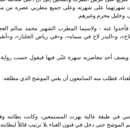
ت شهرتهما على شهرته وعلى جميع مطربي عصره من منا
، وخليل محرم وغيرهم.
فأخذوا عنه - ولاسيما المطرب الشهير محمد سالم العج
لاح»، و«البدر لاح في سماه»، و«في رياض الجلنار»، و«أنعَم
قاً، ويصف أحد معاصريه سهرة غنّى فيها فيقول حسب رواية 
غناء، فطلب منه السامعون أن يغني الموشح الذي مطلعه:
غني في طبقة عالية بهرت المستمعين، وكانت بطانته وفي
 الموشح حتى دخل في فنون الغناء بلا ترتيب قائلاً لبطانته: 