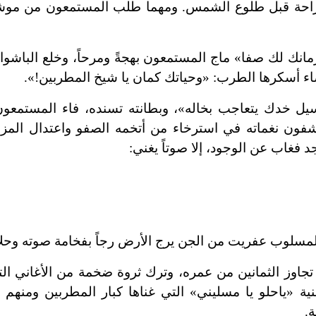
 الراحة قبل طلوع الشمس. ومهما طلب المستمعون من موشح
انك لك صفا» ماج المستمعون بهجةً ومرحاً، وخلع الباشوا
ء أسكرها الطرب: «وحياتك كمان يا شيخ المطربين!».
سيل خدك يتعاجب بخاله»، وبطانته تسنده، فاء المستمعو
تشفون نغماته في استرخاء من أتخمه الصفو واعتدال المزا
غاب عن الوجود، إلا صوتاً يغني:
ن المسلوب عفريت من الجن يرج الأرض رجاً بفخامة صوته وحلاو
اوز الثمانين من عمره، وترك ثروة ضخمة من الأغاني الت
أغنية «ياحلو يا مسليني» التي غناها كبار المطربين ومنه
.