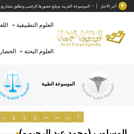
آخر الأخبار
الموسوعة العربية توسّع حضورها الرقمي وتطلق مشاريع معرف
فوز الأستاذ الدكتور وليد محمد السراقبي بجائزة كتارا ل
العلوم التطبيقية
اللغ
جائزة مجمع الملك سلمان العالمي للغة العربية 2025
الأستاذ إياد خالد الطباع مدير عام لهيئة الموسوعة العربية
العلوم البحتة
الحضارة
السيد محمد ياسين صالح وزيرا للثقافة
صدور المجلد الثامن من موسوعة الآثار في سورية
توصيات مجلس الإدارة
الموسوعة الطبية
صدور المجلد السابع من موسوعة الآثار في سورية
صدور المجلد الثامن عشر من الموسوعة الطبية
إعلان..
أ
ب
ت
ث
ج
ح
خ
د
دار الفكر الموزع الحصري لمنشورات هيئة الموسوعة العرب
المسلوب (محمد عبد الرحيم-)