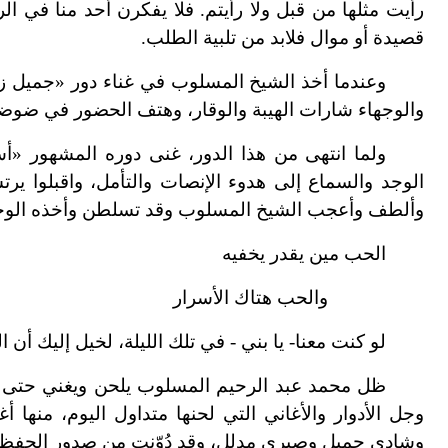
رأيت مثلها من قبل ولا رأيتم. فلا يفكرن أحد منا في
قصيدة أو موال فلابد من تلبية الطلب.
وعندما أخذ الشيخ المسلوب في غناء دور «جميل زم
والوجهاء شارات الهيبة والوقار، وهتف الحضور في ضوضا
ولما انتهى من هذا الدور، غنى دوره المشهور «أ
الوجد والسماع إلى هدوء الإنصات والتأمل، واقبلوا ير
وألطف وأعجب الشيخ المسلوب وقد تسلطن وأخذه الوجد ف
الحب مين يقدر يخفيه
والحب هتاك الأسرار
لو كنت معنا- يا بني - في تلك الليلة، لخيل إليك أ
ظل محمد عبد الرحيم المسلوب يلحن ويغني حتى تج
وجل الأدوار والأغاني التي لحنها متداول اليوم، منها 
وشادي جميل وصبري مدلل، وقد دُوّنت من صدور الحفظة