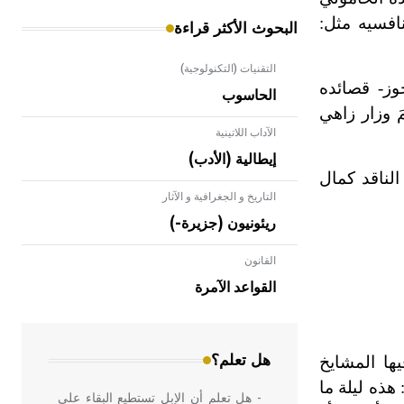
فسيه مثل:
البحوث الأكثر قراءة
التقنيات (التكنولوجية)
وز- قصائده
الحاسوب
َ وزار زاهي
الآداب اللاتينية
إيطالية (الأدب)
الناقد كمال
التاريخ و الجغرافية و الآثار
ريئونيون (جزيرة-)
القانون
- هل تعلم أن الأبلق نوع من الفنون
الهندسية التي ارتبطت بالعمارة الإسلامية
القواعد الآمرة
في بلاد الشام ومصر خاصة، حيث يحرص
المعمار على بناء مداميكه وخاصة في
الواجهات
هل تعلم؟
ها المشايخ
هذه ليلة ما
- هل تعلم أن الإبل تستطيع البقاء على