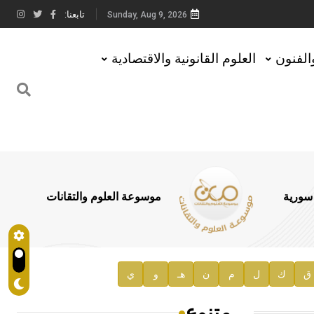
تابعنا:
Sunday, Aug 9, 2026
والفنون
العلوم القانونية والاقتصادية
 سورية
موسوعة العلوم والتقانات
ق
ك
ل
م
ن
هـ
و
ي
متنوع