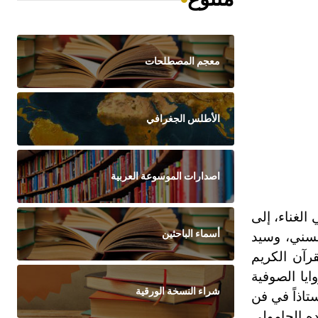
معجم المصطلحات
الأطلس الجغرافي
اصدارات الموسوعة العربية
لغناء، إلى
أسماء الباحثين
حسني، وسيد
رآن الكريم
ايا الصوفية
شراء النسخة الورقية
تاذاً في فن
ده الحامولي