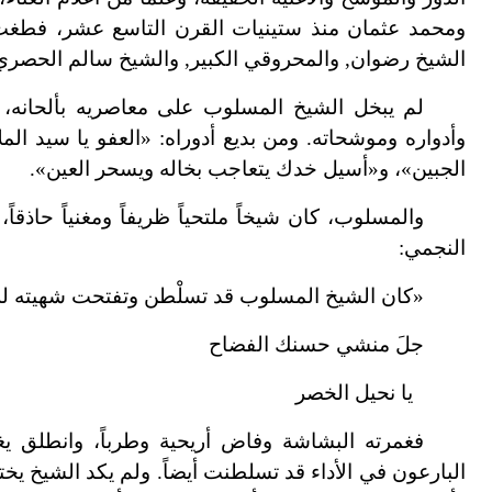
ومحمد عثمان منذ ستينيات القرن التاسع عشر، فطغ
الشيخ رضوان, والمحروقي الكبير, والشيخ سالم الحصري
لم يبخل الشيخ المسلوب على معاصريه بألحانه، 
وأدواره وموشحاته. ومن بديع أدوراه: «العفو يا سيد الم
الجبين»، و«أسيل خدك يتعاجب بخاله ويسحر العين».
والمسلوب، كان شيخاً ملتحياً ظريفاً ومغنياً حاذ
النجمي:
«كان الشيخ المسلوب قد تسلْطن وتفتحت شهيته لل
جلَ منشي حسنك الفضاح
يا نحيل الخصر
فغمرته البشاشة وفاض أريحية وطرباً، وانطلق ي
البارعون في الأداء قد تسلطنت أيضاً. ولم يكد الشيخ يختم