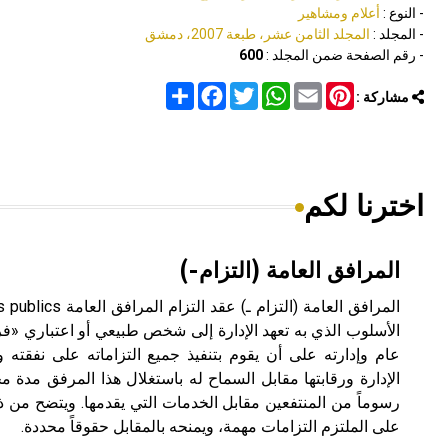
- النوع :
أعلام ومشاهير
- المجلد :
المجلد الثامن عشر، طبعة 2007، دمشق
- رقم الصفحة ضمن المجلد :
600
Share
Facebook
Twitter
WhatsApp
Email
Pinterest
مشاركة :
اخترنا لكم
المرافق العامة (التزام-)
الأسلوب الذي به تعهد الإدارة إلى شخص طبيعي أو اعتباري «ف
عام وإدارته على أن يقوم بتنفيذ جميع التزاماته على نفقت
الإدارة ورقابتها مقابل السماح له باستغلال هذا المرفق مدة
رسوماً من المنتفعين مقابل الخدمات التي يقدمها. ويتضح من ذ
على الملتزم التزامات مهمة، ويمنحه بالمقابل حقوقاً محددة.