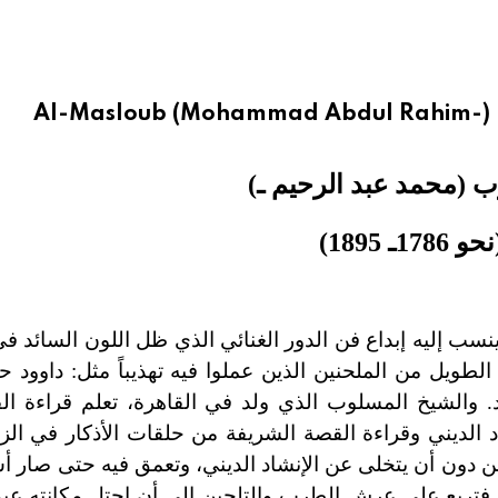
Al-Masloub (Mohammad Abdul Rahim-) 
 (محمد عبد الرحيم ـ)
حو 1786ـ 1895)
إليه إبداع فن الدور الغنائي الذي ظل اللون السائد في ا
لطويل من الملحنين الذين عملوا فيه تهذيباً مثل: داوود 
 والشيخ المسلوب الذي ولد في القاهرة، تعلم قراءة الق
د الديني وقراءة القصة الشريفة من حلقات الأذكار في الزو
 من دون أن يتخلى عن الإنشاد الديني، وتعمق فيه حتى صار أس
اء، فتربع على عرش الطرب والتلحين إلى أن احتل مكانته عب