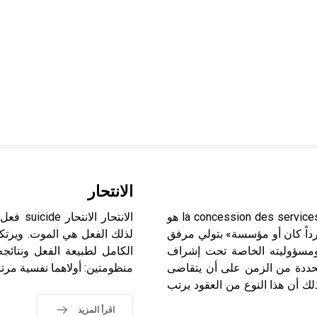
الانتحار
المرافق العامة (التزام ـ) عقد التزام المرافق العامة la concession des services publics هو
الانتحا
رداً كان أو مؤسسة» بتولي مرفق
لذلك الفعل هي الموت. ويرتكز
ه ومسؤوليته الخاصة تحت إشراف
الكامل لطبيعة الفعل ونتائجه
 محددة من الزمن على أن يتقاضى
منظومتين: أولاهما نفسية مرتب
لك أن هذا النوع من العقود يرتب
اقرأ المزيد