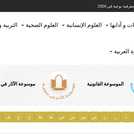
ية نوعية في 2026
تحقيق المخطوطات في العاصمة القطرية الدوحة
ات و آدابها
العلوم الإنسانية
العلوم الصحية
التربية 
 العربية
الموسوعة القانونية
موسوعة الآثار في
ذ
ر
ز
س
ش
ص
ض
ط
ظ
ع
غ
ف
ية