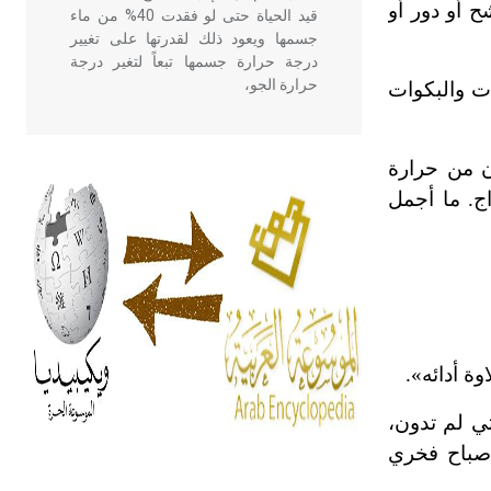
 أو دور أو
قيد الحياة حتى لو فقدت 40% من ماء
جسمها ويعود ذلك لقدرتها على تغيير
درجة حرارة جسمها تبعاً لتغير درجة
حرارة الجو،
ت والبكوات
- هل تعلم أن أبقراط كتب في الطب
ن من حرارة
أربعة مؤلفات هي: الحكم، الأدلة، تنظيم
ج. ما أجمل
التغذية، ورسالته في جروح الرأس.
ويعود له الفضل بأنه حرر الطب من
الدين والفلسفة.
- هل تعلم أن المرجان إفراز حيواني
يتكون في البحر ويتركب من مادة
كربونات الكلسيوم، وهو أحمر أو شديد
ة أدائه».
الحمرة وهو أجود أنواعه، ويمتاز بكبر
الحجم ويسمى الش
ي لم تدون،
م صباح فخري
هل تعلم أن الأبسيد كلمة فرنسية اللفظ