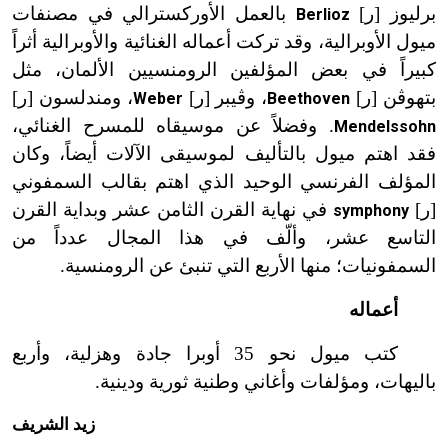
برليوز [ر]
بالعمل الأوركسترالي في مصنفات
Berlioz
ميول الأوبرالية، وقد تركت أعماله الغنائية والأوبرالية أثراً
كبيراً في بعض المؤلفين الرومنسيين الألمان، مثل
بتهوڤن [ر]
، وڤيبر [ر]
، ومندلسون [ر]
Weber
Beethoven
. وفضلاً عن موسيقاه للمسرح الغنائي،
Mendelssohn
فقد اهتم ميول بالتأليف لموسيقى الآلات أيضاً، وكان
المؤلف الفرنسي الوحيد الذي اهتم بقالب السمفوني
[ر]
في نهاية القرن الثامن عشر وبداية القرن
symphony
التاسع عشر، وألّف في هذا المجال عدداً من
السمفونيات؛ منها الأربع التي تنبئ عن الرومنسية.
أعماله
كتب ميول نحو 35 أوبرا جادة وهزلية، وأربع
باليهات، ومؤلفات وأغاني وطنية ثورية ودينية.
زيد الشريف