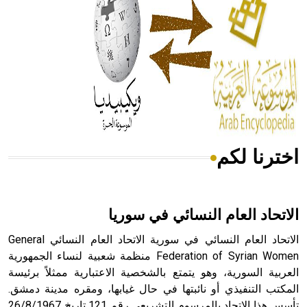
- هل تعلم أن المرجان إفراز حيواني يتكون في البحر ويتركب
من مادة كربونات الكلسيوم، وهو أحمر أو شديد الحمرة وهو
أجود أنواعه، ويمتاز بكبر الحجم ويسمى الش
اخترنا لكم
هل تعلم أن الأبسيد كلمة فرنسية اللفظ تم اعتمادها مصطلحاً
أثرياً يستخدم في العمارة عموماً وفي العمارة الدينية الخاصة
بالكنائس خصوصاً، وفي الإنكليزية أب
الاتحاد العام النسائي في سوريا
الاتحاد العام النسائي في سورية الاتحاد العام النسائي General
Federation of Syrian Women منظمة شعبية لنساء الجمهورية
العربية السورية، وهو يتمتع بالشخصية الاعتبارية ممثلاً برئيسة
- هل تعلم أن أبجر Abgar اسم معروف جيداً يعود إلى عدد من
الملوك الذين حكموا مدينة إديسا (الرها) من أبجر الأول وحتى
المكتب التنفيذي أو نائبتها في حال غيابها، ومقره مدينة دمشق.
التاسع، وهم ينتسبون إلى أسرة أوسروين
تأسس هذا الاتحاد بالمرسوم التشريعي رقم 121 تاريخ 26/8/1967