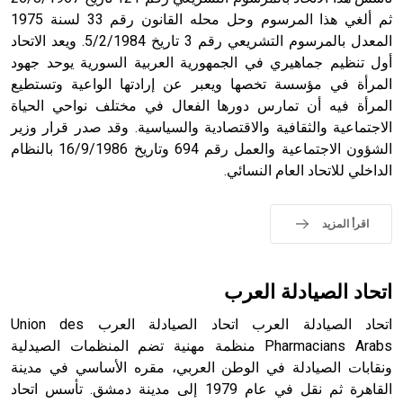
ثم ألغي هذا المرسوم وحل محله القانون رقم 33 لسنة 1975
المعدل بالمرسوم التشريعي رقم 3 تاريخ 5/2/1984. ويعد الاتحاد
أول تنظيم جماهيري في الجمهورية العربية السورية يوحد جهود
المرأة في مؤسسة تخصها ويعبر عن إرادتها الواعية وتستطيع
- هل تعلم أن الأبجدية الكنعانية تتألف من /22/ علامة كتابية
المرأة فيه أن تمارس دورها الفعال في مختلف نواحي الحياة
sign تكتب منفصلة غير متصلة، وتعتمد المبدأ الأكوروفوني،
الاجتماعية والثقافية والاقتصادية والسياسية. وقد صدر قرار وزير
حيث تقتصر القيمة الصوتية للعلامة الك
الشؤون الاجتماعية والعمل رقم 694 وتاريخ 16/9/1986 بالنظام
الداخلي للاتحاد العام النسائي.
اقرأ المزيد
اتحاد الصيادلة العرب
اتحاد الصيادلة العرب اتحاد الصيادلة العرب Union des
Pharmacians Arabs منظمة مهنية تضم المنظمات الصيدلية
ونقابات الصيادلة في الوطن العربي، مقره الأساسي في مدينة
القاهرة ثم نقل في عام 1979 إلى مدينة دمشق. تأسس اتحاد