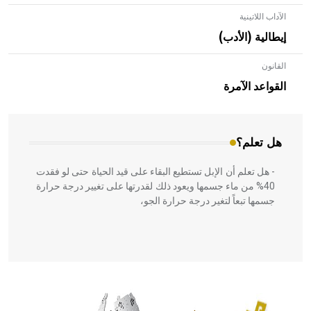
الآداب اللاتينية
إيطالية (الأدب)
القانون
- هل تعلم أن الأبلق نوع من الفنون الهندسية التي ارتبطت
بالعمارة الإسلامية في بلاد الشام ومصر خاصة، حيث يحرص
القواعد الآمرة
المعمار على بناء مداميكه وخاصة في الواجهات
هل تعلم؟
- هل تعلم أن الإبل تستطيع البقاء على قيد الحياة حتى لو فقدت
40% من ماء جسمها ويعود ذلك لقدرتها على تغيير درجة حرارة
جسمها تبعاً لتغير درجة حرارة الجو،
- هل تعلم أن أبقراط كتب في الطب أربعة مؤلفات هي:
الحكم، الأدلة، تنظيم التغذية، ورسالته في جروح الرأس. ويعود
له الفضل بأنه حرر الطب من الدين والفلسفة.