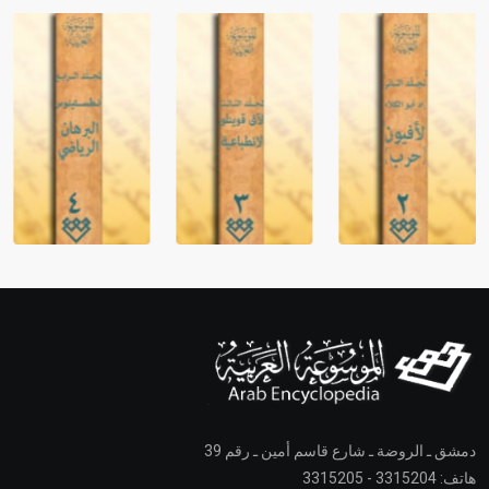
دمشق ـ الروضة ـ شارع قاسم أمين ـ رقم 39
هاتف: 3315204 - 3315205