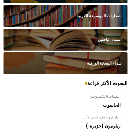
اصدارات الموسوعة العربية
أسماء الباحثين
شراء النسخة الورقية
البحوث الأكثر قراءة
التقنيات (التكنولوجية)
الحاسوب
التاريخ و الجغرافية و الآثار
ريئونيون (جزيرة-)