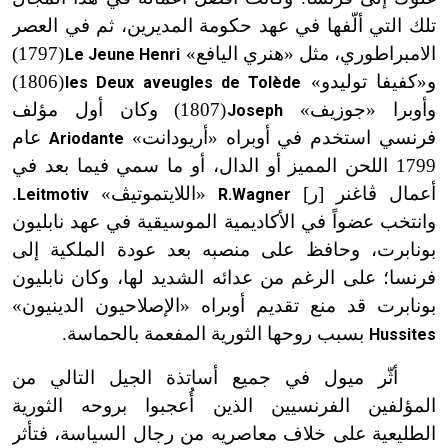
تلك التي ألّفها في عهد حكومة المديرين، ثم في العصر
الامبراطوري، مثل «هنري اليافع»
(1797)
Le Jeune Henri
ت
و«كفيفا توليدو»
(1806)
les Deux aveugles de Tolède
ت
وأوبرا «جوزيف»
(1807) وكان أول مؤلف
Joseph
ت
فرنسي استخدم في أوبراه «أريودانت»
عام
Ariodante
1799 اللحن المميز أو الدال، أو ما سمي فيما بعد في
أعمال ڤاغنر [ر]
«اللايتموتيڤ»
.
Leitmotiv
R.Wagner
وانتخب عضواً في الأكاديمية الموسيقية في عهد نابليون
بونابرت، وحافظ على منصبه بعد عودة الملكية إلى
فرنسا؛ على الرغم من عدائه الشديد لها، وكان نابليون
بونابرت قد منع تقديم أوبراه «الإصلاحيون الدينيون»
بسبب روحها الثورية المفعمة بالحماسة.
Hussites
أثّر ميول في جميع أساتذة الجيل التالي من
المؤلفين الفرنسيين الذين أُعجبوا بروحه الثورية
الطليعية على خلاف معاصريه من رجال السياسة، فتأثر