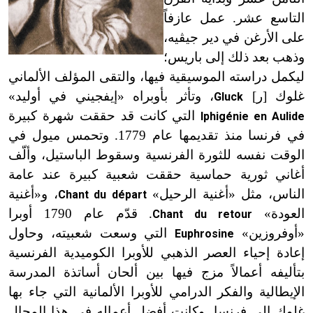
التاسع عشر. عمل عازفاً
على الأرغن في دير جيڤيه،
وذهب بعد ذلك إلى باريس؛
ليكمل دراسته الموسيقية فيها، والتقى المؤلف الألماني
غلوك [ر]
، وتأثر بأوبراه «إيفجيني في أوليد»
Gluck
التي كانت قد حققت شهرة كبيرة
Iphigénie en Aulide
في فرنسا منذ تقديمها عام 1779. وتحمس ميول في
الوقت نفسه للثورة الفرنسية وسقوط الباستيل، وألّف
أغاني ثورية حماسية حققت شعبية كبيرة عند عامة
الناس، مثل «أغنية الرحيل»
، و«أغنية
Chant du départ
العودة»
. قدّم عام 1790 أوبرا
Chant du retour
«أوفروزين»
التي وسعت شعبيته، وحاول
Euphrosine
إعادة إحياء العصر الذهبي للأوبرا الكوميدية الفرنسية
بتأليفه أعمالاً مزج فيها بين ألحان أساتذة المدرسة
الإيطالية والفكر الدرامي للأوبرا الألمانية التي جاء بها
غلوك إلى فرنسا. وكانت أفضل أعماله في هذا المجال