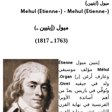
ميول (ايتيين)
هيئة الموسوعة العربية تطلق موسوعات جديدة في عام 2026
Mehul (Etienne-) - Mehul (Etienne-)
ميول (إيتيين ـ)
(1763 ـ 1817)
إيتيين ميول
Étienne
مؤلف موسيقي
Méhul
وعازف أرغن [ر]
،
Organ
ولد في جيڤيه
،
Givet
وتُوفِّي في باريس. يعدّ من
أهم أساتذة الأوبرا
الفرنسية في نهاية القرن
الثامن عشر وبداية القرن