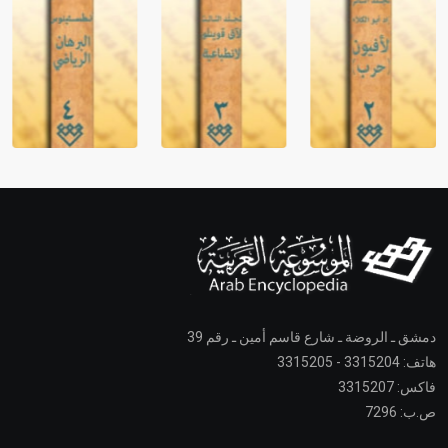
دمشق ـ الروضة ـ شارع قاسم أمين ـ رقم 39
هاتف: 3315204 - 3315205
فاكس: 3315207
ص.ب: 7296