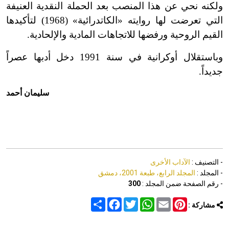
ولكنه نحي عن هذا المنصب بعد الحملة النقدية العنيفة
التي تعرضت لها روايته «الكاتدرائية» (1968) لتأكيدها
القيم الروحية ورفضها للاتجاهات المادية والإلحادية.
وباستقلال أوكرانية في سنة 1991 دخل أدبها عصراً
جديداً.
سليمان أحمد
- التصنيف :
الآداب الأخرى
- المجلد :
المجلد الرابع، طبعة 2001، دمشق
- رقم الصفحة ضمن المجلد :
300
Share
Facebook
Twitter
WhatsApp
Email
Pinterest
مشاركة :