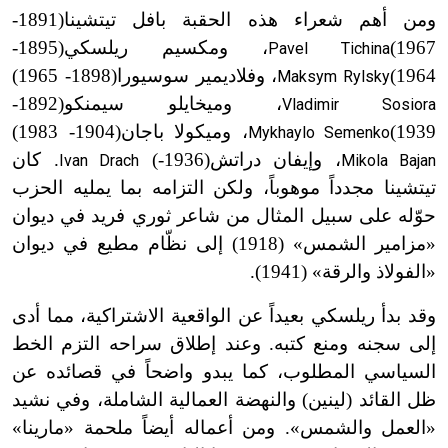
ومن أهم شعراء هذه الحقبة بافل تيتشينا
(1891-
1967
)
، ومكسيم ريلسكي
(1895-
Pavel Tichina
1964
)
، وفلاديمير سوسيورا
(1898-
1965
)
Maksym Rylsky
، وميخايلو سيمنكو
(1892-
Vladimir Sosiora
1939
)
، وميكولا باجان
(1904-
1983
)
Mykhaylo Semenko
، وإيفان دراتش
(1936-)
.
كان
Ivan Drach
Mikola Bajan
تيتشينا مجدداً موهوباً، ولكن التزامه بما يمليه الحزب
حوّله على سبيل المثال من شاعر ثوري فريد في ديوان
«مزامير الشمس» (1918) إلى نظّام مطيع في ديوان
«الفولاذ والرقة» (1941
)
.
وقد بدأ ريلسكي بعيداً عن الواقعية الاشتراكية، مما أدى
إلى سجنه ومنع كتبه. وعند إطلاق سراحه التزم الخط
السياسي المطلوب، كما يبدو واضحاً في قصائده عن
ظل القائد (لينين) والنهضة العمالية الشاملة، وفي نشيد
«العمل والشمس
»
. ومن أعماله أيضاً ملحمة «مارينا»