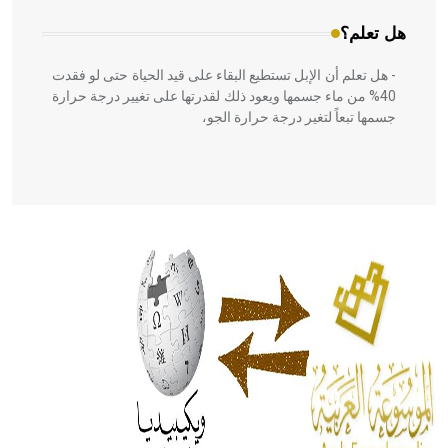
هل تعلم؟
- هل تعلم أن الإبل تستطيع البقاء على قيد الحياة حتى لو فقدت
40% من ماء جسمها ويعود ذلك لقدرتها على تغيير درجة حرارة
جسمها تبعاً لتغير درجة حرارة الجو،
- هل تعلم أن أبقراط كتب في الطب أربعة مؤلفات هي:
الحكم، الأدلة، تنظيم التغذية، ورسالته في جروح الرأس. ويعود
له الفضل بأنه حرر الطب من الدين والفلسفة.
- هل تعلم أن المرجان إفراز حيواني يتكون في البحر ويتركب
من مادة كربونات الكلسيوم، وهو أحمر أو شديد الحمرة وهو
أجود أنواعه، ويمتاز بكبر الحجم ويسمى الش