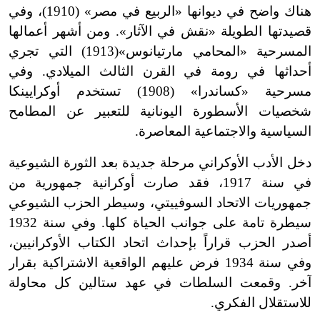
هناك واضح في ديوانها «الربيع في مصر» (1910
)
، وفي
قصيدتها الطويلة «نقش في الآثار». ومن أشهر أعمالها
المسرحية «المحامي مارتيانوس»
(1913) التي تجري
أحداثها في رومة في القرن الثالث الميلادي. وفي
مسرحية «كساندرا» (1908) تستخدم أوكرايينكا
شخصيات الأسطورة اليونانية للتعبير عن المطامح
السياسية والاجتماعية المعاصرة.
دخل الأدب الأوكراني مرحلة جديدة بعد الثورة الشيوعية
في سنة 1917، فقد صارت أوكرانية جمهورية من
جمهوريات الاتحاد السوفييتي، وسيطر الحزب الشيوعي
سيطرة تامة على جوانب الحياة كلها. وفي سنة 1932
أصدر الحزب قراراً بإحداث اتحاد الكتاب الأوكرانيين،
وفي سنة 1934 فرض عليهم الواقعية الاشتراكية بقرار
آخر. وقمعت السلطات في عهد ستالين كل محاولة
للاستقلال الفكري.