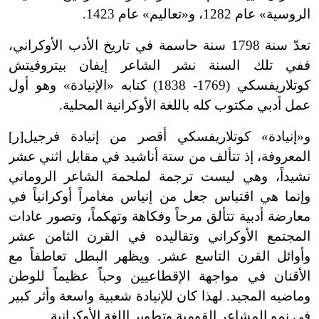
الروسية» عام 1282، و
«
تعاليم» عام 1423.
تعدّ سنة 1798 سنة حاسمة في تاريخ الأدب الأوكراني،
ففي تلك السنة نشر الشاعر إيفان بيتروفيتش
كوتلاريفسكي (1769
-
1838) كتابه «الإنيادة» وهو أول
عمل أدبي مكتوب كله باللغة الأوكرانية المحلية.
و
«
إنيادة» كوتلاريفسكي أقصر من إنيادة فرجيل[ر]
المعروفة، إذ تتألف من ستة أناشيد في مقابل اثني عشر
نشيداً، وهي ليست ترجمة
لملحمة
الشاعر الروماني
وإنما هي اقتباس جعل من إنياس مغامراً أوكرانياً في
معارضة أدبية تتألق مرحاً وفكاهة وتهكماً، وتصور عادات
المجتمع الأوكراني وتقاليده في القرن الثامن عشر
وأوائل القرن التاسع عشر. ويظهر البطل تعاطفاً مع
الأقنان في مواجهة الإقطاعيين وحباً عظيماً للوطن
وماضيه المجيد. لهذا كان للإنيادة شعبية واسعة وأثر كبير
في نمو المشاعر القومية وتطوير اللغة الأوكرانية.