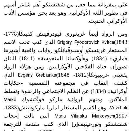
غني بمفرداته مما جعل من شفتشنكو أهم شاعر أسهم
في تطوير اللغة الأوكرانية. وهو يعد بحق مؤسس الأدب
الأوكراني الحديث.
ومن الرواد أيضاً غريغوري فيودرفيتش كفيتكا
(1778-
1843)
الذي كتب تحت الاسم
Grigóry Fyódorovich Kvitca
المستعار غريتسكو أوسنوفْيانِنْكو روايات واقعية أشهرها
«ماري» (1834) و
«
أوكسانا المنحوسة» (1841) اللتان
تصوران حياة الفلاحين الأوكرانيين. ومن هؤلاء الرواد
يفغيني غريبيونكا
(1812-
1848)
الذي
Evgeny Grebiunka
كشف النقاب في مجموعته القصصية «حكايات
أوكرانية» (1834) عن الظلم الاجتماعي والرشوة وتسلط
الملاكين. ومنهم الروائية ماركو فوفْتشوك
Markó
، وهو الاسم المستعار لماريا ماركوفيتش
(1833-
Vovchók
1907)
التي نالت إعجاب
Maria Vilinska Markovych
شفتشنكو وتورغينيف[ر] الذي كتب مقدمة للترجمة