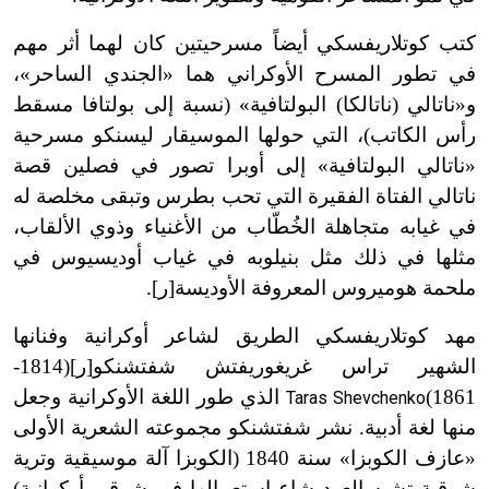
كتب كوتلاريفسكي أيضاً مسرحيتين كان لهما أثر مهم
في تطور المسرح الأوكراني هما «الجندي الساحر
»
،
و
«
ناتالي (ناتالكا) البولتافية» (نسبة إلى بولتافا مسقط
رأس الكاتب
)
،
التي
حو
لها
الموسيقار ليسنكو مسرحية
«ناتالي البولتافية» إلى أوبرا تصور في فصلين قصة
ناتالي الفتاة الفقيرة التي تحب بطرس وتبقى مخلصة له
في غيابه متجاهلة الخُطّاب من الأغنياء وذوي الألقاب،
مثلها في ذلك مثل بنيلوبه في غياب أوديسيوس في
ملحمة هوميروس المعروفة الأوديسة[ر].
مهد كوتلاريفسكي الطريق لشاعر أوكرانية وفنانها
الشهير تراس غريغوريفتش شفتشنكو[ر]
(1814-
1861)
الذي طور اللغة الأوكرانية وجعل
Taras Shevchenko
منها لغة أدبية. نشر شفتشنكو مجموعته الشعرية الأولى
«عازف الكوبزا» سنة 1840 (الكوبز
ا
آلة موسيقية وترية
شرقية تشبه العود شاع استعمالها في شرقي أوكرانية)