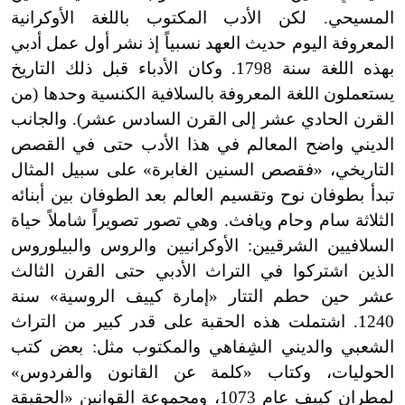
المسيحي. لكن الأدب المكتوب باللغة الأوكرانية
المعروفة اليوم حديث العهد نسبياً إذ نشر أول عمل أدبي
بهذه اللغة سنة 1798. وكان الأدباء قبل ذلك التاريخ
يستعملون اللغة المعروفة بالسلافية الكنسية وحدها (من
القرن الحادي عشر إلى القرن السادس عشر
)
. والجانب
الديني واضح المعالم في هذا الأدب حتى في القصص
التاريخي، «فقصص السنين الغابرة» على سبيل المثال
تبدأ بطوفان نوح وتقسيم العالم بعد الطوفان بين أبنائه
الثلاثة سام وحام ويافث. وهي تصور تصويراً شاملاً حياة
السلافيين الشرقيين: الأوكرانيين والروس والبيلوروس
الذين اشتركوا في التراث الأدبي حتى القرن الثالث
عشر حين حطم التتار «إمارة كييف الروسية» سنة
1240. اشتملت هذه الحقبة على قدر كبير من التراث
الشعبي والديني الشِفاهي والمكتوب مثل: بعض كتب
الحوليات، وكتاب «كلمة عن القانون والفردوس»
لمطران كييف عام 1073، ومجموعة القوانين «الحقيقة