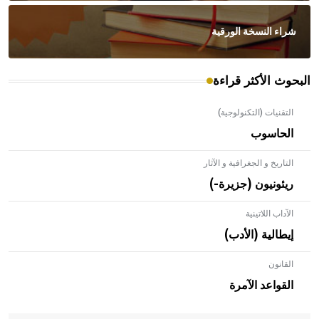
شراء النسخة الورقية
البحوث الأكثر قراءة
التقنيات (التكنولوجية)
الحاسوب
التاريخ و الجغرافية و الآثار
ريئونيون (جزيرة-)
الآداب اللاتينية
إيطالية (الأدب)
القانون
- هل تعلم أن الأبلق نوع من الفنون الهندسية التي ارتبطت
بالعمارة الإسلامية في بلاد الشام ومصر خاصة، حيث يحرص
القواعد الآمرة
المعمار على بناء مداميكه وخاصة في الواجهات