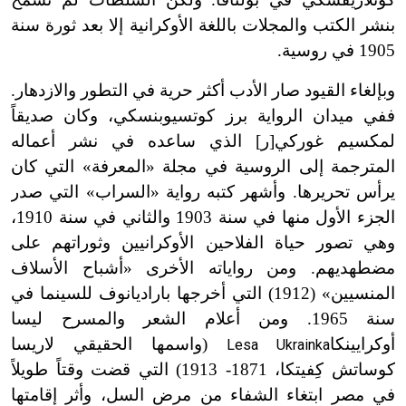
بنشر الكتب والمجلات باللغة الأوكرانية إلا بعد ثورة سنة
1905 في روسية.
وبإلغاء القيود صار الأدب أكثر حرية في التطور والازدهار.
ففي ميدان الرواية برز كوتسيوبنسكي، وكان صديقاً
لمكسيم غوركي[ر] الذي ساعده في نشر أعماله
المترجمة إلى الروسية في مجلة «المعرفة» التي كان
يرأس تحريرها. وأشهر كتبه رواية «السراب» التي صدر
الجزء الأول منها في سنة 1903 والثاني في سنة 1910،
وهي تصور حياة الفلاحين الأوكرانيين وثوراتهم على
مضطهديهم. ومن رواياته الأخرى «أشباح الأسلاف
المنسيين» (1912) التي أخرجها باراديانوف للسينما في
سنة 1965. ومن أعلام الشعر والمسرح ليسا
أوكرايينكا
(واسمها الحقيقي لاريسا
Lesa Ukrainka
كوساتش كِفيتكا، 1871
-
1913) التي قضت وقتاً طويلاً
في مصر ابتغاء الشفاء من مرض السل، وأثر إقامتها