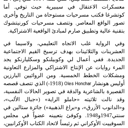
معسكرات الاعتقال في سيبيرية حيث توفي. أما
كوتشرغا فكتب مسرحيات مستوحاة من التاريخ وأخرى
تصور الواقع المعاصر. وتتصف مسرحيات كورنيتشوك
بتقنية عالية وتطبيق صارم لمبادئ الواقعية الاشتراكية.
وفي الرواية غلب الاتجاه التعليمي، ولاسيما في
العشرينات والثلاثينات بهدف ترسيخ القيم الاجتماعية
الجديدة.
ففي أعمال لي وكوبيلنكو وسكليارنكو يجد
المرء روايات عن الإنتاج الاشتراكي والمزارع التعاونية
ومشكلات الخطط الخمسية. ومن الروائيين البارزين
أوليس هونشار
(1918-)
الذي تتصف قصصه
Oles Honchar
القصيرة بالشاعرية والدقة في تصوير الحالات النفسية،
وقد نالت ثلاثيته «حاملو الراية»
(«
جبال الألب
»
،
و
«
الدانوب الأزرق
»
، و
«
براغ الذهبية
»)
جائزة ستالين في
سنتي1947و1948. وكوفئ بتعيينه عضواً في مجلس
السوفييت الأوكراني ثم رئيساً لاتحاد الكتاب الأوكرانيين،