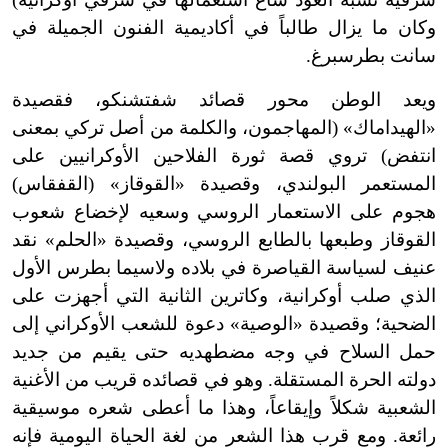
وكان ما يزال طالباً في أكاديمية الفنون الجميلة في
سانت بطرسبرغ.
ويعد الوطن محور قصائد شفتشنكو، فقصيدة
«الهيداماك» (المهاجمون، والكلمة من أصل تركي بمعنى
انتفض) تروي قصة ثورة الفلاحين الأوكرانيين على
المستعمر البولندي، وقصيدة «القوقاز» (القفقاس)
هجوم على الاستعمار الروسي وسعيه لإخضاع شعوب
القوقاز وطبعها بالطابع الروسي، وقصيدة «الحلم» نقد
عنيف لسياسة القياصرة في بلاده ولاسيما بطرس الأول
الذي صلب أوكرانية، وكاترين الثانية التي أجهزت على
الضحية؛ وقصيدة «الوصية» دعوة للشعب الأوكراني إلى
حمل السلاح في وجه مضطهديه حتى يقيم من جديد
دولته الحرة المستقلة. وهو في قصائده قريب من الأغنية
الشعبية شكلاً وإيقاعاً، وهذا ما أعطى شعره موسيقية
رائعة. ومع قرب هذا الشعر من لغة الحياة اليومية فإنه