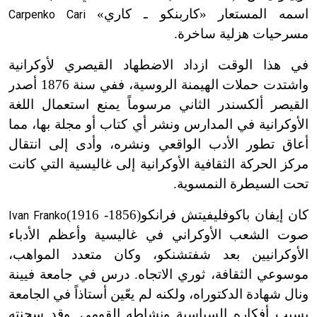
اسمه المستعار «كاربنكو ـ كاري»
Carpenko Cari
مسرحيات هزلية ساخرة.
في هذا الوقت ازداد الاضطهاد القيصري لأوكرانية
واشتدت حملات الهيمنة الروسية، ففي سنة 1876 أصدر
القيصر ألكسندر الثاني مرسوماً يمنع استعمال اللغة
الأوكرانية في المدارس ونشر أي كتاب أو مجلة بها، مما
أعاق تطور الأدب الواقعي ونشره، وأدى إلى انتقال
مركز الحركة الثقافية الأوكرانية إلى غاليسية التي كانت
تحت السيطرة النمسوية.
كان إيفان باكوفليفيتش فرانكو
(1856-
1916)
Ivan Franko
صوت الشعب الأوكراني في غاليسية وأعظم الأدباء
الأوكرانيين بعد شفتشنكو، وكان متعدد المواهب،
موسوعي الثقافة، ثوري الاتجاه. درس في جامعة فيينة
ونال شهادة الدكتوراه، ولكنه لم يعّين أستاذاً في الجامعة
بسبب أفكاره السياسية ونشاطه القومي. وقد سجنته