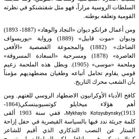
السلطات الروسية مراراً، فهو مثل شفتشنكو في نظرته
القومية وتعلقه بوطنه.
ومن أعمال فرانكو ديوان «النجاد والوهاد» (1887
-
1893)
وديوان «موت قابيل» (1889) ورواية «يوريسواف
الضاحك» (1882) والمجموعة القصصية «الأفعى
العاصرة» (1878) ومسرحية «السعادة المسروقة»
وملحمة «موسى» (1905
)
. وبطل هذه الملحمة زعيم
قومي يقاوم تحامل أتباعه وطغيان مضطهديهم مؤمناً
بأن الشعب محرك التاريخ.
كافح الأدباء الأوكرانيون الاضطهاد الروسي للغتهم. ومن
أهم هؤلاء ميخايلو كوتسيوبينسكي
(1864-
1913
)
، ففي سنة 1903 ألقى
Mykhaylo Kotsyubynsky
كلمة جريئة ندد فيها بالسياسة القيصرية في حفل إزاحة
الستار عن النصب التذكاري الذي أقيم للشاعر
كوتلاريفسكي في بولتافا. ولكن السلطات لم تسمح