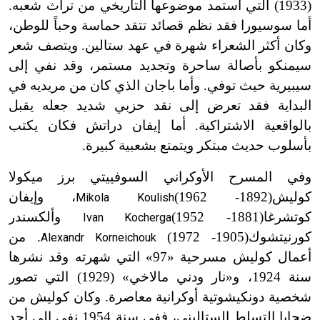
(1933) التي استمد موضوعها التاريخي من تراث شعبه.
أما سوسيورا فقد نظم قصائد تتقد حماسة وحباً للوطن،
وكان أكثر الشعراء شهرة في عهد ستالين. ويتصف شعر
سيمنكو بأصالة ساحرة وتجديد مستمر، وقد نفي إلى
سيبيرية حيث توفي. وأما باجان الذي كان من مريديه في
البداية فقد تعرض إلى نقد حزبي شديد جعله يقبل
بالواقعية الاشتراكية. أما إيفان دراتش فكان يكتب
بأسلوب حديث مبتكر ويتمتع بشعبية كبيرة.
وفي المسرح الأوكراني السوفييتي برز ميكولا
كوليش
(1892-
1962
)
، وإيفان
Mikola Koulish
كوتشرغا
(1881-
1952)
وألكسندر
Ivan Kocherga
كورنيتشوك
(1905-
1972
)
. من
Alexandr Korneichouk
أعمال كوليش مسرحية «97» التي شهرته وقد نشرها
سنة 1924، و
«
نار ودني مالاخي» (1929) التي تصور
شخصية دونكيشوتية أوكرانية معاصرة. وكان كوليش من
ضحايا التسلط الستاليني، ففي سنة 1954 نفي إلى أحد