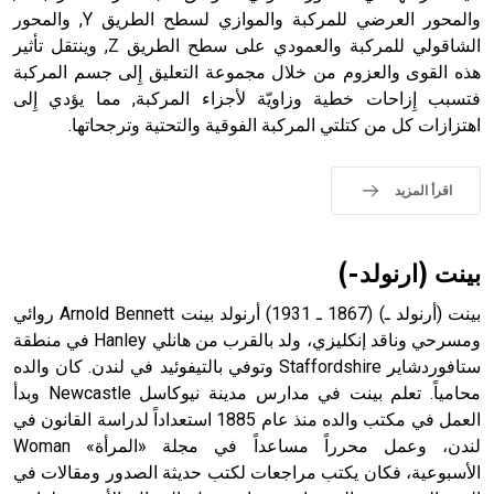
والمحور العرضي للمركبة والموازي لسطح الطريق Y, والمحور
الشاقولي للمركبة والعمودي على سطح الطريق Z, وينتقل تأثير
هذه القوى والعزوم من خلال مجموعة التعليق إِلى جسم المركبة
فتسبب إِزاحات خطية وزاويّة لأجزاء المركبة, مما يؤدي إِلى
اهتزازات كل من كتلتي المركبة الفوقية والتحتية وترجحاتها.
اقرأ المزيد
بينت (ارنولد-)
بينت (أرنولد ـ) (1867 ـ 1931) أرنولد بينت Arnold Bennett روائي
ومسرحي وناقد إنكليزي، ولد بالقرب من هانلي Hanley في منطقة
ستافوردشاير Staffordshire وتوفي بالتيفوئيد في لندن. كان والده
محامياً. تعلم بينت في مدارس مدينة نيوكاسل Newcastle وبدأ
العمل في مكتب والده منذ عام 1885 استعداداً لدراسة القانون في
لندن، وعمل محرراً مساعداً في مجلة «المرأة» Woman
الأسبوعية، فكان يكتب مراجعات لكتب حديثة الصدور ومقالات في