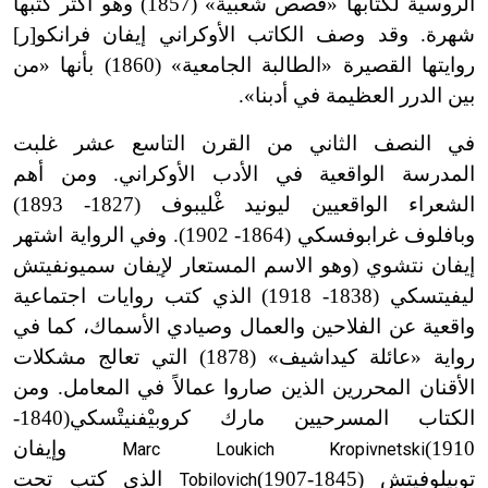
الروسية لكتابها «قصص شعبية» (1857) وهو أكثر كتبها
شهرة. وقد وصف الكاتب الأوكراني إيفان فرانكو[ر]
روايتها القصيرة «الطالبة الجامعية» (1860) بأنها «من
بين الدرر العظيمة في أدبنا
»
.
في النصف الثاني من القرن التاسع عشر غلبت
المدرسة الواقعية في الأدب الأوكراني. ومن أهم
الشعراء الواقعيين ليونيد غْليبوف (1827
-
1893)
وبافلوف غرابوفسكي (1864
-
1902
)
. وفي الرواية اشتهر
إيفان نتشوي (وهو الاسم المستعار لإيفان سميونفيتش
ليفيتسكي (1838
-
1918) الذي كتب روايات اجتماعية
واقعية عن الفلاحين والعمال وصيادي الأسماك، كما في
رواية «عائلة كيداشيف» (1878) التي تعالج مشكلات
الأقنان المحررين الذين صاروا عمالاً في المعامل. ومن
الكتاب المسرحيين مارك كروبيْفنيتْسكي
(1840-
1910)
وإيفان
Marc Loukich Kropivnetski
توبيلوفيتش
(1845-
1907)
الذي كتب تحت
Tobilovich