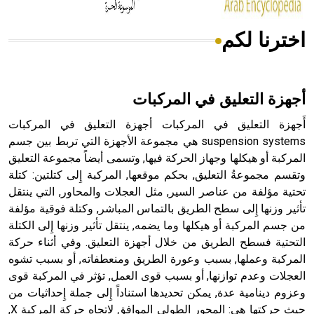
اخترنا لكم
هل تعلم أن الأبسيد كلمة فرنسية اللفظ تم اعتمادها مصطلحاً
أثرياً يستخدم في العمارة عموماً وفي العمارة الدينية الخاصة
بالكنائس خصوصاً، وفي الإنكليزية أب
أجهزة التعليق في المركبات
أَجهزة التعليق في المركبات أجهزة التعليق في المركبات
suspension systems هي مجموعة الأجهزة التي تربط بين جسم
المركبة أو هيكلها وجهاز الحركة فيها, وتسمى أيضاً مجموعة التعليق
- هل تعلم أن أبجر Abgar اسم معروف جيداً يعود إلى عدد من
الملوك الذين حكموا مدينة إديسا (الرها) من أبجر الأول وحتى
وتقسم مجموعةُ التعليق, بحكم موقعها, المركبة إِلى كتلتين: كتلة
التاسع، وهم ينتسبون إلى أسرة أوسروين
تحتية مؤلفة من عناصر السير, مثل العجلات والمحاور, التي ينتقل
تأثير وزنها إِلى سطح الطريق بالتماس المباشر, وكتلة فوقية مؤلفة
من جسم المركبة أو هيكلها وما يضمه, ينتقل تأثير وزنها إِلى الكتلة
التحتية فسطح الطريق من خلال أجهزة التعليق. وفي أثناء حركة
المركبة وعملها, بسبب وعورة الطريق ومنعطفاته, أو بسبب تشوه
- هل تعلم أن الأبجدية الكنعانية تتألف من /22/ علامة كتابية
العجلات وعدم توازنها, أو بسبب قوى العمل, تؤثر في المركبة قوى
sign تكتب منفصلة غير متصلة، وتعتمد المبدأ الأكوروفوني،
وعزوم دينامية عدة, يمكن تحديدها استناداً إِلى جملة إِحداثيات من
حيث تقتصر القيمة الصوتية للعلامة الك
حيث حركتها هي: المحور الطولي الموافق لاتجاه حركة المركبة X,