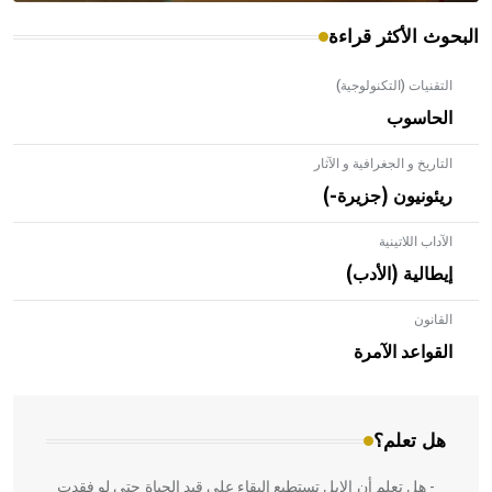
البحوث الأكثر قراءة
التقنيات (التكنولوجية)
الحاسوب
التاريخ و الجغرافية و الآثار
ريئونيون (جزيرة-)
الآداب اللاتينية
إيطالية (الأدب)
القانون
- هل تعلم أن الأبلق نوع من الفنون الهندسية التي ارتبطت
بالعمارة الإسلامية في بلاد الشام ومصر خاصة، حيث يحرص
القواعد الآمرة
المعمار على بناء مداميكه وخاصة في الواجهات
هل تعلم؟
- هل تعلم أن الإبل تستطيع البقاء على قيد الحياة حتى لو فقدت