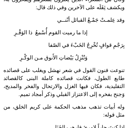
ويكشف ثِقَلَه على الآخرين وفي ذلك قال:
وقد عِلمـتْ جَمْـعُ القبائل أنّنــي
إذا ما رميت القوم أُسْمعُ ذا الوَقْـرِ
بِرَجْمِ قوافٍ تُخْرِجُ الخَبْءَ في الصّفا
وَتُنْزِلُ بَيْضاتِ الأَنوق مـن الوكْـرِ
تنوعت فنون القول في شعر نهشل ويغلب على قصائده
طابع الطول، فكانت قصائده كاملة البنى كالقصائد
التقليدية، فكان فيها الغزل والارتحال والفخر والمديح،
وَجنح بفخره إلى الاعتزاز القبلي وذكر أمجاد تميم.
وله أبيات تذهب مذهب الحكمة على كريم الخلق، من
مثل قوله:
إذا كنتَ جاراً لامرئٍ فارهبِ الخَنَا