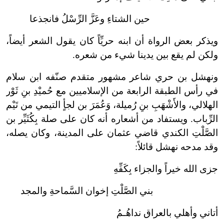
حين الشتاءِ وعَزَّ الرِّسْلُ فانجذعا
ويذكر بعض الرواة أن ابنه حريِّاً كان يقول الشعر أيضاً،
ولكن لم يقع بين يدينا شيء من شعره.
ونهشل بن حري شاعر مشهور متقدم صنّفه ابن سلام
في رأس الطبقة الرابعة من الإسلاميين مع حُميْدِ بنِ ثَوْر
الهلالي، والأَشْهَبِ بنِ رُميلة، وَعُمَرَ بن لجأٍ التيمي من تَيْم
الرِّباب. ويستفاد من أشعاره أنه كان على صلة بِكُثَيِّر بن
الصَّلْتِ الكندي قاضي عثمان على المدينة، وكان يصله،
وقد مدحه نهشل قائلاً:
جزى الله خيراً والجزاء بِكَفِّهِ
بني الصَّلْتِ إخوان السَّماحةِ والمجد
أتاني وأهلي بالعراق نداهُـمُ