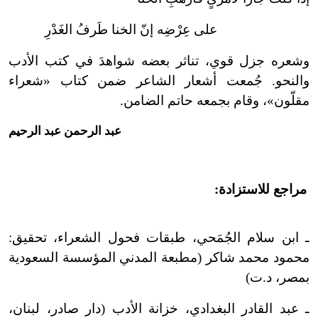
على عِرْضِه إنّ الخنا طَرفُ الغَدْرِ
وشعره جزل قوي، تناثر بعضه شواهدَ في كتب الأدب
والنحو. جُمعت أشعار الشاعر ضمن كتاب «شعراء
مقلّون»، وقام بجمعه حاتم الضامن.
عبد الرحمن عبد الرحيم
مراجع للاستزادة:
ـ ابن سلام الجُمَحي، طبقات فحول الشعراء، تحقيق:
محمود محمد شاكر (مطبعة المدني المؤسسة السعودية
بمصر، د.ت)
ـ عبد القادر البغدادي، خزانة الأدب (دار صادر، لبنان،