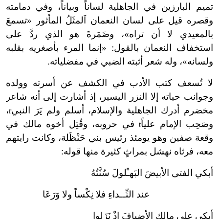
تميم البارزين في الجاهلية لساناً وبياناً، وفي دمامته
وقصره قيل على لسان النعمان اَلمثَلُ المأثور «تسمعَ
بالمعيدي لا أن تراه»، وضَمَرةَ هو الذي ردَّ على
استخفاف النعمان بالقول: «إنما المرء بأصغريه بقلبه
ولسانه»، وله شعر أثبته الضبي في مفضلياته.
لا تُسعف كتب الأدب في الكشف عن أسرته وولده
وجوانب حياته إلا النزر اليسير، إذ أشارت إلى أنه شاعر
مخضرم أدرك الجاهلية والإسلام، أسلم ولم يَرَ النبي
،
r
وصَحِب الإمام علياً
في حروبه، وقُتِل أخوه مالك في
t
وقعة صفين وهو يومئذ رئيس بني حَنْظَلة، وكانت رايتهم
معه، فرثاه نهشل بمراثٍ كثيرة منها قوله:
أبكي الفتى الأبيضَ البَهـْلولَ سُنَّتُهُ
عند النِّــداءِ فلا نِكْساً ولا وَرَعَا
أبكي على مالِك الأضيافَ إذْ نَزَلوا