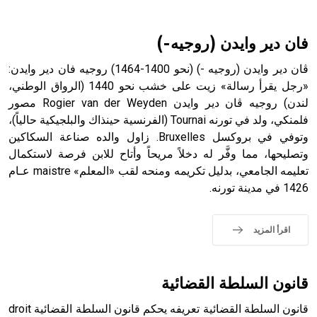
أثرياً يستخدم في العمارة عموماً وفي العمارة الدينية الخاصة
بالكنائس خصوصاً، وفي الإنكليزية أب
فان دير وايدن (روجيه-)
ڤان دير وايدن (روجيه -) (نحو 1400-1464) روجيه فان دير وايدن:
«رجل يقرأ رسالة» زيت على خشب نحو 1440 (الرواق الوطني،
لندن) روجيه ڤان دير وايدن Rogier van der Weyden مصور
- هل تعلم أن أبجر Abgar اسم معروف جيداً يعود إلى عدد من
الملوك الذين حكموا مدينة إديسا (الرها) من أبجر الأول وحتى
فلمنكي، ولد في تورنه Tournai (الفرنسية حينذاك والبلجيكية حالياً)،
التاسع، وهم ينتسبون إلى أسرة أوسروين
وتوفي في بروكسل Bruxelles. زاول والده صناعة السكاكين
وتصليحها، مما وفَّر له دخلاً مريحاً وأتاح للابن فرصة لاستكمال
تعليمه الجامعي، بدليل تكريمه ومنحه لقب «المعلم» maistre عـام
1426 في مدينة تورنه.
- هل تعلم أن الأبجدية الكنعانية تتألف من /22/ علامة كتابية
sign تكتب منفصلة غير متصلة، وتعتمد المبدأ الأكوروفوني،
اقرأ المزيد
حيث تقتصر القيمة الصوتية للعلامة الك
قانون السلطة القضائية
قانون السلطة القضائية تعريفه يحكم قانون السلطة القضائية droit