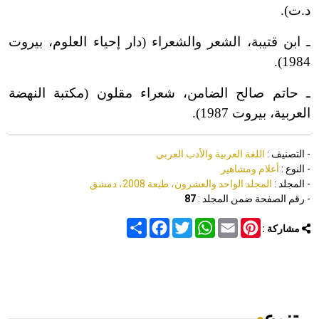
د.ت).
ـ ابن قتيبة، الشعر والشعراء (دار إحياء العلوم، بيروت
1984).
ـ حاتم صالح الضامن، شعراء مقلون (مكتبة النهضة
العربية، بيروت 1987).
- التصنيف :
اللغة العربية والأدب العربي
- النوع :
أعلام ومشاهير
- المجلد :
المجلد الواحد والعشرون، طبعة 2008، دمشق
- رقم الصفحة ضمن المجلد :
87
Share
Facebook
Twitter
WhatsApp
Email
Pinterest
مشاركة :