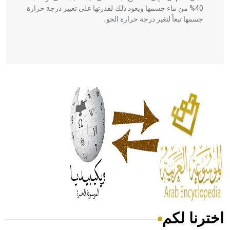
40% من ماء جسمها ويعود ذلك لقدرتها على تغيير درجة حرارة
جسمها تبعاً لتغير درجة حرارة الجو،
- هل تعلم أن أبقراط كتب في الطب أربعة مؤلفات هي:
الحكم، الأدلة، تنظيم التغذية، ورسالته في جروح الرأس. ويعود
له الفضل بأنه حرر الطب من الدين والفلسفة.
- هل تعلم أن المرجان إفراز حيواني يتكون في البحر ويتركب
من مادة كربونات الكلسيوم، وهو أحمر أو شديد الحمرة وهو
أجود أنواعه، ويمتاز بكبر الحجم ويسمى الش
اخترنا لكم
هل تعلم أن الأبسيد كلمة فرنسية اللفظ تم اعتمادها مصطلحاً