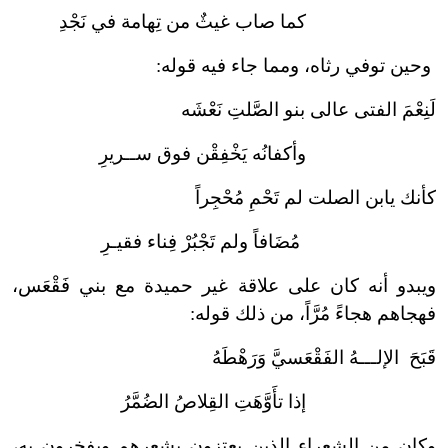
كما صاب غيثٌ من تِهامة في نَجْدِ
وحين توفي رثاه، ومما جاء فيه قوله:
لَنِعْمَ الفتى عالى بنو الصَّلتِ نَعْشَه
وأكفانُه يَخْفِقْن فوق ســريرِ
كأنك يابن الصلت لم تَحْمِ مُحْجِراً
مُضَافاً ولم تَجْبُرْ فِناء فقيـرِ
ويبدو أنه كان على علاقة غير حميدة مع بني فَقْعَس،
فهجاهم هجاءً مُرَّاً، من ذلك قوله:
قَبَحَ الإلـــهُ الفَقْعَسيَّ وَرَهْطَهُ
إذا تأَوَّهَتِ القِلاصُ الضُمَّرُ
وكان من الشعراء الذين يعتزون بشعرهم ويفخرون به،