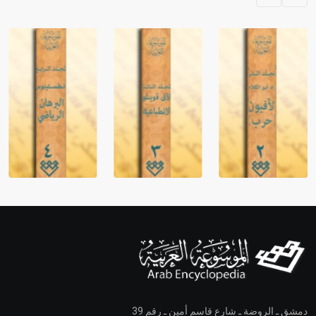
دمشق ـ الروضة ـ شارع قاسم أمين ـ رقم 39