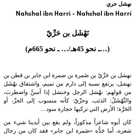
نهشل حري
هيئة الموسوعة العربية تطلق موسوعات جديدة في عام 2026
Nahshal ibn Harri - Nahshal ibn Harri
نَهْشَل بن حَرِّيّ
(…ـ نحو 45هـ/… ـ نحو 665م)
نهشل بن حَرِّيّ بن ضَمرة بن ضمرة ابن جابر بن قطن بن
نهشل، يرتفع نسبه إلى دارم من تميم، واشتقاق نهْشَل
من قولهم: نهْشل الرجل وخنشل إذا أسنَّ واضطربَ،
والنَّهْشَلُ: الذئب. وحرِّيّ: كأنه منسوب إلى الحرِّ، أو
الحَرَّة؛ الأرض التي تركبها حجارة سود…
كان أبوه شاعراً مذكوراً، ولم يقع بين أيدينا شيء من
شعره، أما جَدُّه «ضَمرة ابن جابر» فقد كان من رجال