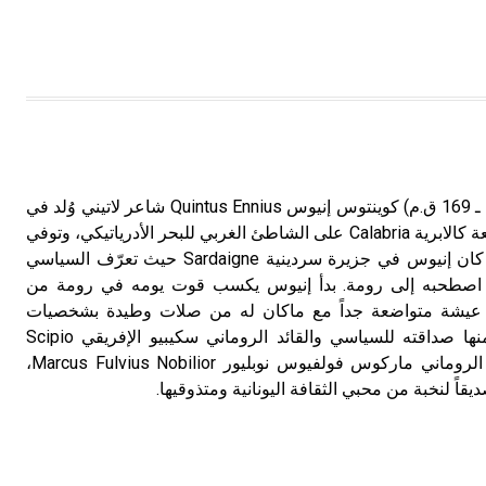
إنيوس (كوينتوس ـ) (239 ق.م ـ 169 ق.م) كوينتوس إنيوس Quintus Ennius شاعر لاتيني وُلد في
بلدة رودياي Rudiae في مقطعة كالابرية Calabria على الشاطئ الغربي للبحر الأدرياتيكي، وتوفي
في رومة. في عام 204 ق.م كان إنيوس في جزيرة سردينية Sardaigne حيث تعرّف السياسي
ي كاتون Caton الذي اصطحبه إلى رومة. بدأ إنيوس يكسب قوت يومه في رومة من
ها عيشة متواضعة جداً مع ماكان له من صلات وطيدة بشخصيات
سياسية وعسكرية متنفّذة، منها صداقته للسياسي والقائد الروماني سكيبيو الإفريقي Scipio
Africanus وصداقته للقنصل الروماني ماركوس فولفيوس نوبليور Marcus Fulvius Nobilior،
اً لنخبة من محبي الثقافة اليونانية ومتذوقيها.