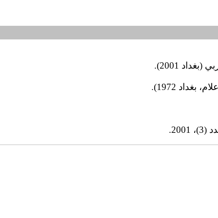
داد 2001).
غداد 1972).
200.