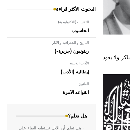
البحوث الأكثر قراءة
التقنيات (التكنولوجية)
الحاسوب
التاريخ و الجغرافية و الآثار
ريئونيون (جزيرة-)
كر ولا يعود
الآداب اللاتينية
إيطالية (الأدب)
القانون
- هل تعلم أن الأبلق نوع من الفنون
الهندسية التي ارتبطت بالعمارة الإسلامية
القواعد الآمرة
في بلاد الشام ومصر خاصة، حيث يحرص
المعمار على بناء مداميكه وخاصة في
الواجهات
هل تعلم؟
- هل تعلم أن الإبل تستطيع البقاء على