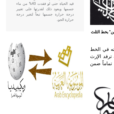
قيد الحياة حتى لو فقدت 40% من ماء
جسمها ويعود ذلك لقدرتها على تغيير
درجة حرارة جسمها تبعاً لتغير درجة
حرارة الجو،
ين" بخط الثلث
- هل تعلم أن أبقراط كتب في الطب
أربعة مؤلفات هي: الحكم، الأدلة، تنظيم
التغذية، ورسالته في جروح الرأس.
ته في الخط
ويعود له الفضل بأنه حرر الطب من
ترفد الإرث
الدين والفلسفة.
تماماً ضمن
- هل تعلم أن المرجان إفراز حيواني
يتكون في البحر ويتركب من مادة
كربونات الكلسيوم، وهو أحمر أو شديد
الحمرة وهو أجود أنواعه، ويمتاز بكبر
الحجم ويسمى الش
هل تعلم أن الأبسيد كلمة فرنسية اللفظ