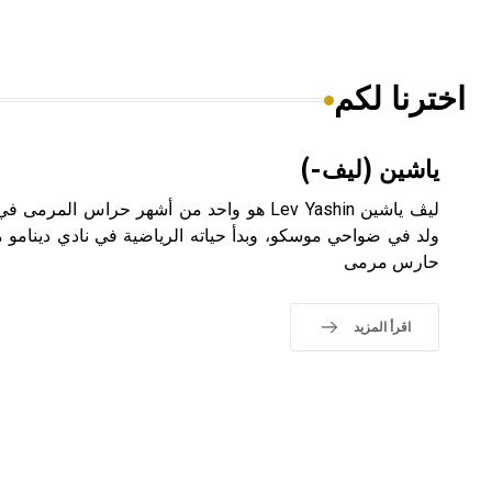
اخترنا لكم
ياشين (ليف-)
ليڤ ياشين Lev Yashin هو واحد من أشهر حراس ال
ولد في ضواحي موسكو، وبدأ حياته الرياضية في نادي دينامو مو
حارس مرمى
اقرأ المزيد