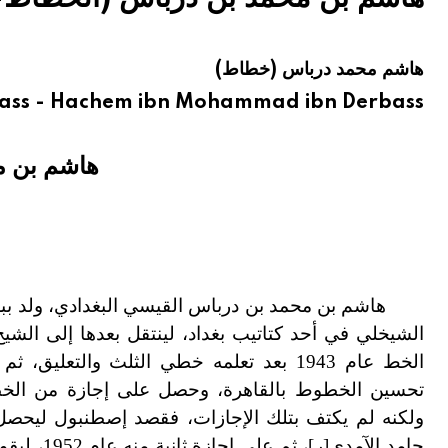
هيئة الموسوعة العربية تطلق موسوعات جديدة في عام 2026
هاشم محمد درباس (خطاط)
ss - Hachem ibn Mohammad ibn Derbass
هاشم بن م
هاشم بن محمد بن درباس القيسي البغدادي، ولد ببغد
الشيخلي في أحد كتاتيب بغداد، لينتقل بعدها إلى الش
الخط عام 1943 بعد تعلمه خطي الثلث والت
تحسين الخطوط بالقاهرة، وحصل على إجازة من الخ
حامد الآمدي[