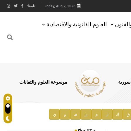
تابعنا:
Friday, Aug 7, 2026
والفنون
العلوم القانونية والاقتصادية
 سورية
موسوعة العلوم والتقانات
ق
ك
ل
م
ن
هـ
و
ي
متنوع