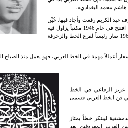
د هاشم محمد البغدادي».
بد الكريم رفعت وأجاد فيها. عُيِّن
خطاطاً في مديرية المساحة العامة ببغداد عام 1937، ثم افتتح في عام 1946 مكتباً يزاول فيه
الخط ويعلّمه ليصبح ملتقى محبي هذا الفن. وفي عام 1960 صار رئيساً لفرع الخط والزخرفة
ار أعمالاً مهمة في الخط العربي، فهو يعمل منذ الصباح البا
خ عزيز الرفاعي في الخط
في فن الخط العربي فسمى
دمشقية ليبتكر خطاً يمتاز
ين العرب المعروفين بعد