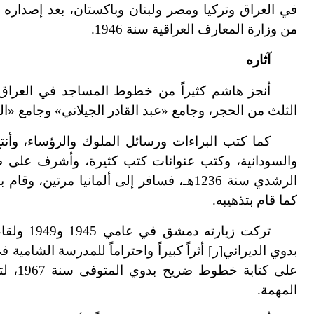
في العراق وتركيا ومصر ولبنان وباكستان، بعد إصداره ال
من وزارة المعارف العراقية سنة 1946.
آثاره
أنجز هاشم كثيراً من خطوط المساجد في العراق،
الثلث من الحجر، وجامع «عبد القادر الجيلاني» وجامع «ال
كما كتب البراءات ورسائل الملوك والرؤساء، وأنت
والسودانية، وكتب عنوانات كتب كثيرة، وأشرف على ط
الرشدي سنة 1236هـ، فسافر إلى ألمانيا مر
كما قام بتذهيبه.
تركت زيارت
بدوي الديراني[ر] أثراً كبيراً واحتراماً للمدرسة الشامية
على كتا
المهمة.