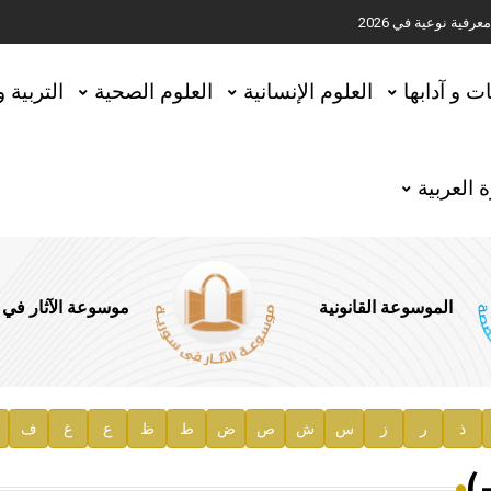
ية نوعية في 2026
تحقيق المخطوطات في العاصمة القطرية الدوحة
ات و آدابها
العلوم الإنسانية
العلوم الصحية
التربية 
 العربية
الموسوعة القانونية
موسوعة الآثار في
ذ
ر
ز
س
ش
ص
ض
ط
ظ
ع
غ
ف
ية
)