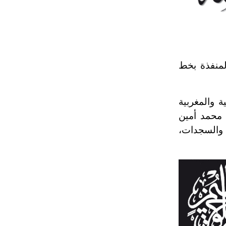
تم اعتمادها مصطلحاً أثرياً يستخدم في
العمارة عموماً وفي العمارة الدينية
الخاصة بالكنائس خصوصاً، وفي
الإنكليزية أب
لمنفذة بخط
- هل تعلم أن أبجر Abgar اسم معروف
جيداً يعود إلى عدد من الملوك الذين
حكموا مدينة إديسا (الرها) من أبجر الأول
 والمغربية
وحتى التاسع، وهم ينتسبون إلى أسرة
 محمد أمين
أوسروين
ابه والسجدات،
- هل تعلم أن الأبجدية الكنعانية تتألف من
/22/ علامة كتابية sign تكتب منفصلة
غير متصلة، وتعتمد المبدأ الأكوروفوني،
حيث تقتصر القيمة الصوتية للعلامة الك