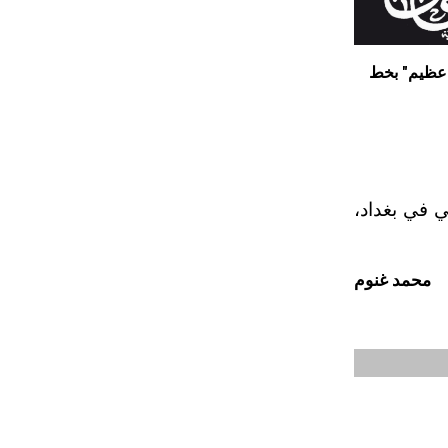
 عظيم" بخط
 في بغداد،
محمد غنوم