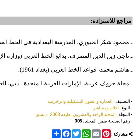
مراجع للاستزادة:
ـ محمود شكر الجبوري، المدرسة البغدادية في الخط العربي (بغ
ـ ناجي زين الدين المصرف، بدائع الخط العربي (وزارة الإعلام، ب
ـ هاشم محمد، قواعد الخط العربي (بغداد 1961).
ـ مجلة حروف عربية، الإمارات العربية المتحدة - دبي، العدد (3)، 1
- التصنيف :
العمارة و الفنون التشكيلية والزخرفية
- النوع :
أعلام ومشاهير
- المجلد :
المجلد الواحد والعشرون، طبعة 2008، دمشق
- رقم الصفحة ضمن المجلد :
305
Share
Facebook
Twitter
WhatsApp
Email
Pinterest
مشاركة :