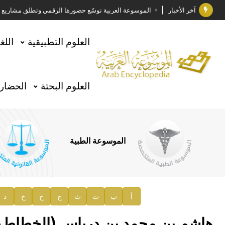
آخر الأخبار
الموسوعة العربية توسّع حضورها الرقمي وتطلق مشاريع معرف
فوز الأستاذ الدكتور وليد محمد السراقبي بجائزة كتارا ل
العلوم التطبيقية
اللغ
جائزة مجمع الملك سلمان العالمي للغة العربية 2025
الأستاذ إياد خالد الطباع مدير عام لهيئة الموسوعة العربية
العلوم البحتة
الحضارة
السيد محمد ياسين صالح وزيرا للثقافة
صدور المجلد الثامن من موسوعة الآثار في سورية
توصيات مجلس الإدارة
الموسوعة الطبية
صدور المجلد السابع من موسوعة الآثار في سورية
صدور المجلد الثامن عشر من الموسوعة الطبية
إعلان..
أ
ب
ت
ث
ج
ح
خ
د
دار الفكر الموزع الحصري لمنشورات هيئة الموسوعة العرب
هاشم بن محمد بن درباس (الخطاط-