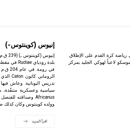
إنيوس (كوينتوس-)
مرمى في رياضة كرة القدم على الإطلاق.
سكو لاعباً لهوكي الجليد بمركز
الرومان
تدريس اليونانية. وعاش في
وولده كوينتوس وكان كذلك صديق
اقرأ المزيد