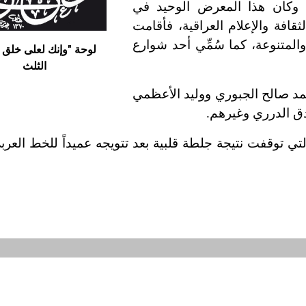
اله الخطية، وكان هذا المعرض الوحيد في
وبعد وفاته احتفت به عام 1978وزارة الثقافة والإعلام العراقية، فأقامت
لمتنوعة، كما سُمِّي أحد شوارع
لوحة "وإنك لعلى خلق
الثلث
د صالح الجبوري ووليد الأعظمي
ق الدرري وغيرهم.
توقفت نتيجة جلطة قلبية بعد تتويجه عميداً للخط العربي