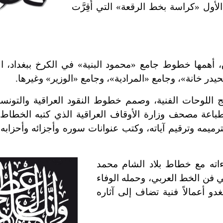
أول «كراسة بخط الرقعة» التي أُقِرَّت
 أهمها خطوط جامع «محمود البنية» في الكرخ ببغداد، ا
حيدر خانة»، وجامع «المرادية»، وجامع «الوزير» وغيرها.
ج اللوحات الفنية، وصمم خطوط النقود العراقية والتونسية
باعة مصحف وزارة الأوقاف العراقية الذي كتبه الخطاط
تين، وقام بترميمه وترقيم آياته، وكتب عنوانات سوره وأجزائه وأحز
ه دمشق في عامي 1945 و1949 ولقاءاته مع خطاط بلاد الشام محمد
 في فن الخط العربي، وحمله الوفاء
بة خطوط ضريح بدوي المتوفى سنة 1967، لتغدو أعمالاً فنية تضاف إلى آثاره