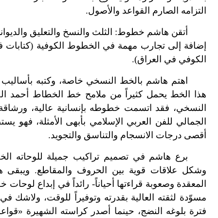
التزامه الصارم القواعد والأصول.
أتقن هاشم خطوط: الثلث والنسخ والتعليق والديواني 
الكوفي في العراق).
اهتم هاشم بالخط النسخي خاصة، وكتبه بأساليب مت
هذا الخط يحمل كثيراً من ملامح خط الخطاط أحمد ال
النسخي، فقد اتسمت خطوطه بإنسانية عالية، ورشاقة ن
الجمالي للفن العربي الإسلامي بأبهى الأمثلة، فهو 
أقصى درجات الانسجام والتناسق والتجويد.
برع هاشم في تصميم تراكيب جميلة للوحاته الخ
وشكل علاقات قوية بين الحروف والمقاطع. ويبقى هاش
المعقدة وصعوبة قراءتها أحياناً- رائداً في إبداع لوحا
مسوّدة لثقته العالية بقدرته وتوفيراً للوقت، ولاشك ف