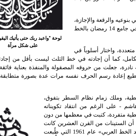
بنوعيه والرقعة والإجازة،
إضافة إلى تجارب مهمة في الخطوط الكوفية (كتابات في جامع 14 رمضان بالخط
لوحة "واعبد ربك حتى يأتيك اليق
على شكل مرآة
عددة، واختار أسلوباً في
كامل، كما أن إجادته في خط الثلث ليست بأقل من إجاد
ادرة، جعلت من حروفه المصقولة والمنفذة بعناية فائقة 
يستطيع إعادة رسم الحرف نفسه مرات عدة بصورة متطابقة 
طية، وملك زمام نظام السطر بتفوق،
م - على الرغم من انتقاد تكويناته
ت خطية متفردة، كتبت في معظمها من دون
ي أن الستينات من القرن العشرين كانت
فترة بلوغه النضج، حينما أصدر كراسته الشهيرة «قواعد الخط العربي» عام 1961 التي طُبعت