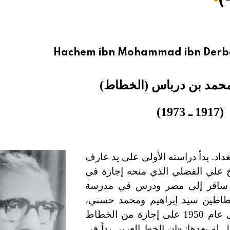
Hachem ibn Mohammad ibn Derba
حمد بن درباس (الخطاط)
(1917 ـ 1973)
اد. بدأ دراسته الأولى على يد عارف
يخ علي الفضلي الذي منحه إجازة في
عليق، ثم سافر إلى مصر ودرس في مدرسة
طاطين سيد إبراهيم ومحمد حسني،
ولكنه لم يكتف بتلك الإجازات، فقصد إصطنبول ليحصل عام 1950 على إجازة من الخطاط
ر]، ثم على إجازة ثانية منه عام 1952، ليقول له بعدها: «إن الخط العربي بدأ في