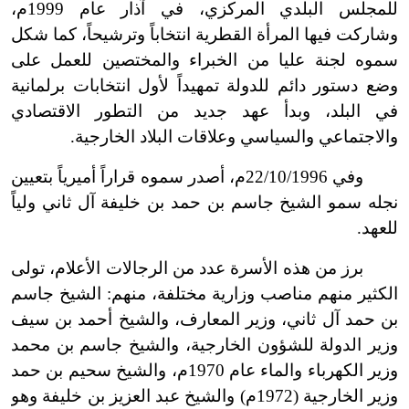
للمجلس البلدي المركزي، في آذار عام 1999م،
وشاركت فيها المرأة القطرية انتخاباً وترشيحاً، كما شكل
سموه لجنة عليا من الخبراء والمختصين للعمل على
وضع دستور دائم للدولة تمهيداً لأول انتخابات برلمانية
في البلد، وبدأ عهد جديد من التطور الاقتصادي
والاجتماعي والسياسي وعلاقات البلاد الخارجية.
وفي 22/10/1996م، أصدر سموه قراراً أميرياً بتعيين
نجله سمو الشيخ جاسم بن حمد بن خليفة آل ثاني ولياً
للعهد.
برز من هذه الأسرة عدد من الرجالات الأعلام، تولى
ا
لكثير
منهم مناصب وزارية مختلفة، منهم: الشيخ جاسم
بن حمد آل ثاني، وزير المعارف، والشيخ أحمد بن سيف
وزير الدولة للشؤون الخارجية، والشيخ جاسم بن محمد
وزير الكهرباء والماء عام 1970م، والشيخ سحيم بن حمد
وزير الخارجية (1972م) والشيخ عبد العزيز بن خليفة وهو