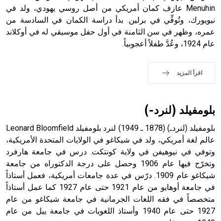
Menuhin عازف كمان أمريكي من أصل روسي يهودي، ولد في
نيويورك، وتُوفِّي في برلين. بدأ دراسة الكمان في السادسة من
- هل تعلم أن أبجر Abgar اسم معروف جيداً يعود إلى عدد من
الملوك الذين حكموا مدينة إديسا (الرها) من أبجر الأول وحتى
عمره، وظهر في سن الثامنة في أول حفل موسيقي له في أوكلاند
التاسع، وهم ينتسبون إلى أسرة أوسروين
عام 1924، وعُدَّ طفلاً أعجوبياً.
اقرأ المزيد
- هل تعلم أن الأبجدية الكنعانية تتألف من /22/ علامة كتابية
sign تكتب منفصلة غير متصلة، وتعتمد المبدأ الأكوروفوني،
بلومفيلد (لنرد-)
حيث تقتصر القيمة الصوتية للعلامة الك
بلومفيلد (لنردـ) (1878 ـ 1949) لنرد بلومفيلد Leonard Bloomfield
عالم لغة أمريكي، ولد في شيكاغو في الولايات المتحدة الأمريكية،
وتوفي في نيوهيفن في ولاية كونتكت. درس في جامعة هارفرد
وتخرّج فيها عام 1906 وحصل على درجة الدكتوراه من جامعة
شيكاغو عام 1909. درّس في عدة جامعات أمريكية، فعمل أستاذاً
في جامعة أوهايو من عام 1921 حتى عام 1927 كما عمل أستاذاً
متخصصاً في فقه اللغات الجرمانية في جامعة شيكاغو من عام
1927 حتى عام 1940 وأستاذ اللغويات في جامعة ييل من عام