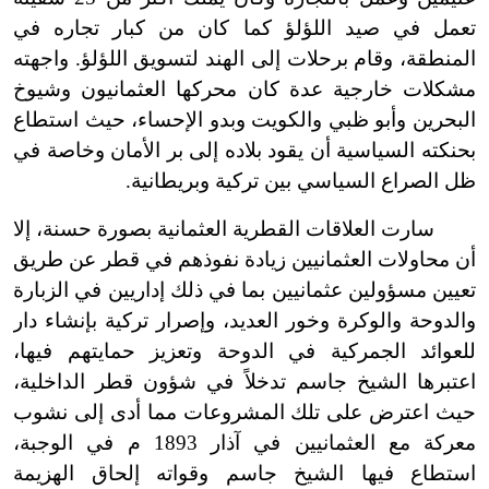
تعمل في صيد اللؤلؤ كما كان من كبار تجاره في
المنطقة، وقام برحلات إلى الهند لتسويق اللؤلؤ. واجهته
مشكلات خارجية عدة كان محركها العثمانيون وشيوخ
البحرين وأبو ظبي والكويت وبدو الإحساء، حيث استطاع
بحنكته السياسية أن يقود بلاده إلى بر الأمان وخاصة في
ظل
ا
لصراع السياسي بين تركية وبريطانية.
سارت العلاقات القطرية العثمانية بصورة حسنة، إلا
أن محاولات العثمانيين زيادة نفوذهم في قطر عن طريق
تعيين مسؤولين عثمانيين بما في ذلك إداريين في الز
ب
ارة
والدوحة والوكرة وخور العديد، وإصرار تركية بإنشاء دار
للعوائد الجمركية في الدوحة وتعزيز حمايتهم فيها،
اعتبرها الشيخ جاسم تدخلاً في شؤون قطر الداخلية،
حيث اعترض على تلك المشروعات مما أدى إلى نشوب
معركة مع العثمانيين في آذار 1893 م في الوجبة،
استطاع فيها الشيخ جاسم وقواته إلحاق الهزيمة