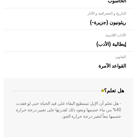
الحاسوب
التاريخ و الجغرافية و الآثار
ريئونيون (جزيرة-)
الآداب اللاتينية
إيطالية (الأدب)
القانون
- هل تعلم أن الأبلق نوع من الفنون الهندسية التي ارتبطت
بالعمارة الإسلامية في بلاد الشام ومصر خاصة، حيث يحرص
القواعد الآمرة
المعمار على بناء مداميكه وخاصة في الواجهات
هل تعلم؟
- هل تعلم أن الإبل تستطيع البقاء على قيد الحياة حتى لو فقدت
40% من ماء جسمها ويعود ذلك لقدرتها على تغيير درجة حرارة
جسمها تبعاً لتغير درجة حرارة الجو،