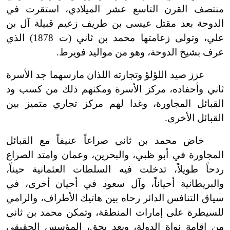
منتصف القرن التاسع عشر الميلادي، استقرت في
الدوحة بعد مقتل عيسى بن طريف زعيم قبيلة آل بن
علي، وتولى زعامتها محمد بن ثاني (ت 1878) الذي
عرف بشيخ الدوحة، وهو من مواليد فويرط.
عزز صيد اللؤلؤ وتجارته اللذان مارسهما جد الأسرة
ثاني وأحفاده، مركز الأسرة ومكنهم ذلك من كسب ود
القبائل المجاورة، وغدا لهم مركز تجاري متميز بين
القبائل الأخرى.
خاض محمد بن ثاني صراعاً عنيفاً مع القبائل
المجاورة في أبو ظبي، والبحرين، وعمان وامتد الصراع
ردحاً طويلاً، تدخلت فيه السلطات العثمانية حيناً،
والبريطانية أحياناً، وآل سعود في أحيان أخرى، في
سياق التنافس الدائر رحاه بين هاتيك الأطراف، والرامي
للسيطرة على إمارات المنطقة، وتمكن محمد بن ثاني
من إقامة نواة الدولة، ويعد بحق، المؤسس الحقيقي