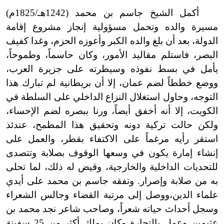
أكمل الشيخ جاسم بن محمد (1242هـ/1825م)
مسيرة والده وتحمل مسؤولية إنجاز مشروع إقامة
الدولة، بعد أن بلغ والده الكبر وأعوزه
ا
لحزم، وغدا كفيف
البصر، فاستلم مقاليد الأمور، وكان حاسماً، وطموحاً،
يأمل في بسط نفوذه وسيطرته على جزيرة العرب،
ووضع خططاً لضم عمان، إلا أن بريطانية لم تبارك هذا
التوجه، وحاول استغلال النزاع الداخلي على السلطة في
الكويت، إلا أنه أخفق أيضاً، ورنا ببصره لضم الإحساء،
ولكن حالت تركية دونه وتحقيق هذا المطمح، عندئذ
استقر رأيه مرغماً على الاكتفاء بقطر، والعمل على
إنشاء إمارة يكون في وسعها الوقوف بصلابة وتتصدى
للتحديات الداخلية والخارجية، وقيض له ذلك، لما تحلى
به من صلابة وإصرار. وتفقه جاسم بن محمد على أيدي
علماء الدين،
ووصل إلى مرتبة القضاء وجالس الشعراء
وسجل أحداث حياته شعراً، وصاحب شاعر نجد محمد بن
عثيمين وعمل بالتجارة وكان يملك أكثر من 25 سفينة