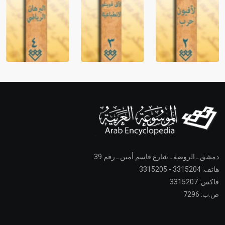
دمشق ـ الروضة ـ شارع قاسم أمين ـ رقم 39
هاتف: 3315204 - 3315205
فاكس: 3315207
ص.ب: 7296