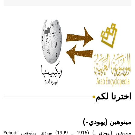
- هل تعلم أن أبقراط كتب في الطب أربعة مؤلفات هي:
الحكم، الأدلة، تنظيم التغذية، ورسالته في جروح الرأس. ويعود
له الفضل بأنه حرر الطب من الدين والفلسفة.
- هل تعلم أن المرجان إفراز حيواني يتكون في البحر ويتركب
من مادة كربونات الكلسيوم، وهو أحمر أو شديد الحمرة وهو
أجود أنواعه، ويمتاز بكبر الحجم ويسمى الش
اخترنا لكم
هل تعلم أن الأبسيد كلمة فرنسية اللفظ تم اعتمادها مصطلحاً
أثرياً يستخدم في العمارة عموماً وفي العمارة الدينية الخاصة
بالكنائس خصوصاً، وفي الإنكليزية أب
مينوهين (يهودي-)
مينوهين (يهودي ـ) (1916 ـ 1999) يهودي مينوهين Yehudi