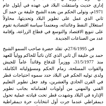
إداري حديث واستقلت البلاد في عهده في أيلول عام
1971م، وتولى الحكم من بعده الشيخ خليفة بن حمد آل
ثاني الذي عمل على تطوير البلاد وتحديثها، محاولاً
استغلال النفط وعائداته، ومعتمداً سياسة اقتصادية تقوم
على تنويع الاقتصاد والتوسع في قطاع الزراعة، وإقامة
عدد من الصناعات الجديدة
.
في 27/6/1995م، تقلد حضرة صاحب السمو الشيخ
حمد بن خليفة آل ثاني الذي كان نائباً للحاكم وولياً للعهد
منذ 31/5/1977، ووزيراً للدفاع وقائداً عاماً للجيش
والقوات المسلحة، زمام الحكم ومسؤولياته الكاملة،
ولدى توليه الحكم في البلاد حدد سموه احتياجات قطر
في القرن الحادي والعشرين، وقد جعل تطوير التعليم
الفني والمهني من أولويات اهتماماته بجانب تطوير
الإدارة في البلاد وشهدت قطر تحت قيادته عملية تحول
ديمقراطي عندما جرت أول انتخابات حرة ديمقراطية