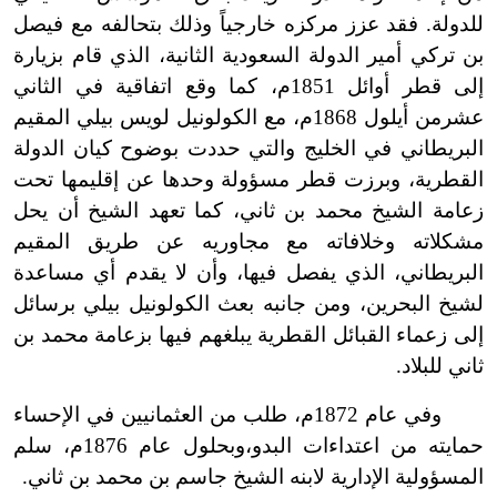
للدولة. فقد عزز مركزه خارجياً وذلك بتحالفه مع فيصل
بن تركي أمير الدولة السعودية الثانية، الذي قام بزيارة
إلى قطر أوائل 1851م، كما وقع اتفاقية في الثاني
عشر
من
أيلول 1868م، مع الكولونيل لويس بيلي المقيم
البريطاني في الخليج والتي حددت بوضوح كيان الدولة
القطرية، وبرزت قطر مسؤولة وحدها عن إقليمها تحت
زعامة الشيخ محمد بن ثاني، كما تعهد الشيخ أن يحل
مشكلاته وخلافاته مع مجاوريه عن طريق المقيم
البريطاني، الذي يفصل فيها، وأن لا يقدم أي مساعدة
لشيخ البحرين، ومن جانبه بعث الكولونيل بيلي برسائل
إلى زعماء القبائل القطرية يبلغهم فيها بزعامة محمد بن
ثاني للبلاد.
وفي عام 1872م، طلب من العثمانيين في الإحساء
حمايته من اعتداءات البدو،
وبحلول عام 1876م، سلم
المسؤولية الإدارية لابنه الشيخ جاسم بن محمد بن ثاني.