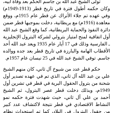
تولى الشيخ عبد الله بن جاسم الحكم بعد وفاة أبيه،
وكان حكمه أطول فترة في تاريخ قطر (1913-1949م)
وفي عهده تم جلاء الأتراك عن قطر عام 1915م، ووقع
معاهدة (1916م) مع بريطانية، دخلت بموجبها قطر ضمن
دائرة النفوذ والحماية البريطانية، كما وقع الشيخ عبد الله
أول اتفاقية لمنح امتياز بترولي لشركة البترول الإنجليزية
ـ الفارسية وذلك في 17 أيار عام 1935 ويعد عبد الله أحد
الأقطاب الهامة والبارزة في تاريخ قطر بعد جده ووالده
جاسم. توفي الشيخ عبد الله في 25 نيسان عام 1957م.
حكم قطر عدد من شيوخ آل ثاني، كان منهم الشيخ
علي بن عبد الله آل ثاني، الذي تم في عهده تصدير أول
شحنة من بترول الحقول البرية في قطر في تشرين أول
1949م، وبذلك دخلت قطر عصر البترول، ثم الشيخ
أحمد بن علي آل ثاني، حيث شهدت فترة حكمه نمو
النشاط الاقتصادي في قطر نتيجة لاكتشاف عدد كبير
من حقول البترول في البلاد، كما تم استحداث نظام