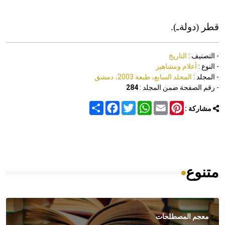
قطر (دولةـ).
- التصنيف :
التاريخ
- النوع :
أعلام ومشاهير
- المجلد :
المجلد السابع، طبعة 2003، دمشق
- رقم الصفحة ضمن المجلد :
284
Share
Facebook
Twitter
WhatsApp
Email
Pinterest
مشاركة :
متنوع
معجم المصطلحات