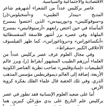
الاقتصادية والاجتماعية والسياسية.
عاصر بركليس عدداً من الشعراء أشهرهم شاعر
المديح «بيندار الطيبي» و
«
أسخيلوس»[ر]
و
«
سوفوكليس» و
«
يوريبيدس» الذين اختصوا بمسرح
المأساة في حين اختص رابعهم «أرستوفانيس» بمسرح
الملهاة. وفي عصره برز أشهر فلاسفة السفسطائية
«أنكساغوراس» و
«
بروتاغوراس»، كما ظهر الفيلسوف
الأخلاقي الكبير «سقراط».
وفي مجال العلوم عرف عصر بركليس عدداً من
العلماء أبرزهم الطبيب المشهور أبقراط [ر]، وبرز عالم
الطبيعيات «إمبادوقليس» صاحب نظرية العناصر الكونية
الأربعة، إضافة إلى العالم ديموقريطس مؤسس المذهب
الذري. وفي تلك الحقبة قال علماء الفلك بفكرة كروية
الأرض.
أما على صعيد العلوم الإنسانية فقد تطور في عصر
بركليس علم التاريخ على يدي مؤرخَيْن كبيرين هما