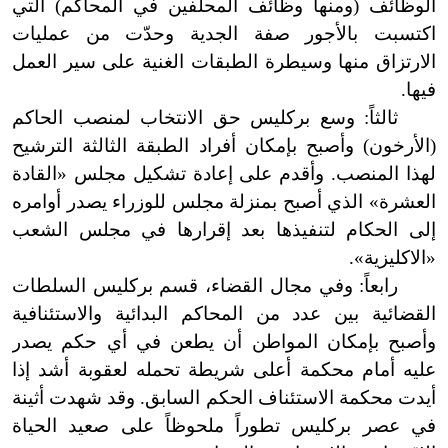
الوظائف (ومنها وظائف المحلفين في المحاكم) التي
اكتسبت بالأجور صفة الجدية وحدّت من عمليات
الارتزاق منها وسيطرة الطبقات الغنية على سير العمل
فيها.
ثالثاً: وسع بركليس حق الانتخاب لمنصب الحاكم
(الأرخون) وأصبح بإمكان أفراد الطبقة الثالثة الترشيح
لهذا المنصب. وأقدم على إعادة تشكيل مجلس «القادة
العشرة» الذي أصبح بمنزلة مجلس للوزراء يصدر أوامره
إلى الحكام لتنفيذها بعد إقرارها في مجلس الشعب
«الاكليزية».
رابعاً: وفي مجال القضاء، قسم بركليس السلطات
القضائية بين عدد من المحاكم البدائية والاستئنافية
وأصبح بإمكان المواطن أن يطعن في أي حكم يصدر
عليه أمام محكمة أعلى شريطة تحمله لعقوبة أشد إذا
أيدت محكمة الاستئناف الحكم السابق. وقد شهدت أثينة
في عصر بركليس تطوراً ملحوظاً على صعيد الحياة