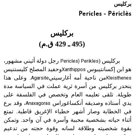
بركليس
هيئة الموسوعة العربية تطلق موسوعات جديدة في عام 2026
Pericles - Périclès
بركليس
(
495 ـ 429 ق.م
)
بركليس (
رجل دولة أثيني مشهور،
Pericles) Perikles
هو ابن إكسانتيبوس
وحفيد المصلح كليستنيس
Xanthippos
من ناحية أمه أغارسيتي
. وعلى هذا
Agarsite
Kleisthenes
ينحدر بركليس من أسرة ثرية عملت في السياسة مدة
طويلة. تلقى تعليمه العام وتخصص في الفلسفة على
يدي أستاذه وصديقه أنكساغوراس
، وقد برع
Anaxagoras
في الخطابة
وصار
أشهر خطباء الإغريق قاطبة. تمتع
أثناء حياته بشخصية محببة وآسرة في آن واحد. وتمكن
بقوة شخصيته وطلاقة لسانه وقوة حجته من تدعيم