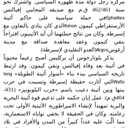
مركزه رجل دولة مدة ظهوره السياسي. واشترك نحو
سنة 462/461 ق.م مع صديقه المحامي إفيالتس
في حملة سياسية على حاكم أثينة
Ephialtes
الأرستقراطي كيمون
الذي كان ينادي بالتعاون مع
Kimon
إسبرطة. وكان من نتائج حملتهما أن أيد الأثينيون اقتراحاً
بنفي كيمون وعقد معاهدة صداقة مع مدينة
أرغوس
(العدو التقليدي لإسبرطة
)
.
Argos
يذكر بلوتارخوس أن بركليس أصبح زعيماً محبوباً
في أثينة بعد وفاة إفيالتس ونفي كيمون. وقد ارتبط
تاريخه السياسي ببدء بناء «أسوار أثينة الطويلة»
long
التي أثارت حفيظة إسبرطة وتسببت في حرب
Walls
بينها وبين أثينة دعيت باسم «حرب البلوبونيز» (431
-
404ق.م
)
. عمل إبان حكمه على تدعيم قوة أثينة البحرية
والبرية تمهيداً لإنشاء الامبراطورية الأثينية الأولى تحت
زعامته. وكان في الحقيقة لا يخفي نواياه الاستعمارية،
مما ألَّبَ عليه عدداً كبيراً من المدن والأفراد في بلاد