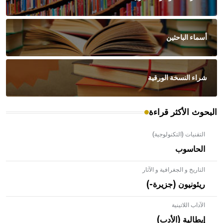
أسماء الباحثين
شراء النسخة الورقية
البحوث الأكثر قراءة
التقنيات (التكنولوجية)
الحاسوب
التاريخ و الجغرافية و الآثار
ريئونيون (جزيرة-)
الآداب اللاتينية
إيطالية (الأدب)