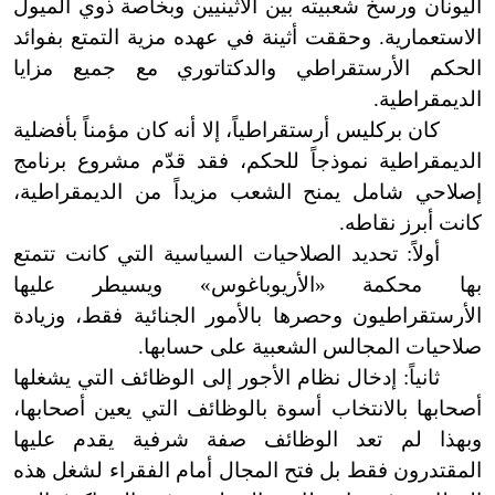
اليونان ورسخ شعبيته بين الأثينيين وبخاصة ذوي الميول
الاستعمارية. وحققت أثينة في عهده مزية التمتع بفوائد
الحكم الأرستقراطي والدكتاتوري مع جميع مزايا
الديمقراطية.
كان بركليس أرستقراطياً، إلا أنه كان مؤمناً بأفضلية
الديمقراطية نموذجاً للحكم، فقد قدّم مشروع برنامج
إصلاحي شامل يمنح الشعب مزيداً من الديمقراطية،
كانت أبرز نقاطه
.
أولاً: تحديد الصلاحيات السياسية التي كانت تتمتع
بها محكمة «الأريوباغوس» ويسيطر عليها
الأرستقراطيون وحصرها بالأمور الجنائية فقط، وزيادة
صلاحيات المجالس الشعبية على حسابها.
ثانياً: إدخال نظام الأجور إلى الوظائف التي يشغلها
أصحابها بالانتخاب أسوة بالوظائف التي يعين أصحابها،
وبهذا لم تعد الوظائف صفة شرفية يقدم عليها
المقتدرون فقط بل فتح المجال أمام الفقراء لشغل هذه