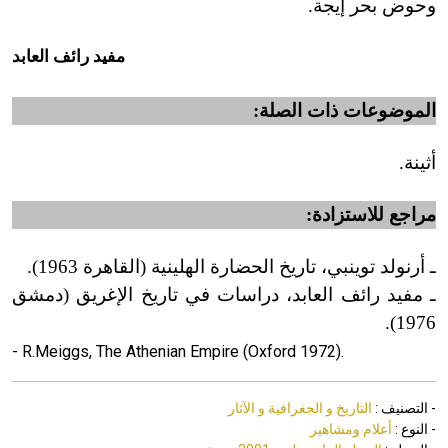
وحوض بحر إيجة.
مفيد رائف العابد
الموضوعات ذات الصلة:
أثينة.
مراجع للاستزادة:
ـ أرنولد توينبي، تاريخ الحضارة الهلينية
(
القاهرة 1963
)
.
ـ مفيد رائف العابد، دراسات في تاريخ الإغريق (دمشق
.
)
1976
- R.Meiggs, The Athenian Empire (Oxford 1972).
- التصنيف :
التاريخ و الجغرافية و الآثار
- النوع :
أعلام ومشاهير