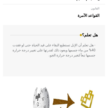
القانون
- هل تعلم أن الأبلق نوع من الفنون الهندسية التي ارتبطت
بالعمارة الإسلامية في بلاد الشام ومصر خاصة، حيث يحرص
القواعد الآمرة
المعمار على بناء مداميكه وخاصة في الواجهات
هل تعلم؟
- هل تعلم أن الإبل تستطيع البقاء على قيد الحياة حتى لو فقدت
40% من ماء جسمها ويعود ذلك لقدرتها على تغيير درجة حرارة
جسمها تبعاً لتغير درجة حرارة الجو،
- هل تعلم أن أبقراط كتب في الطب أربعة مؤلفات هي:
الحكم، الأدلة، تنظيم التغذية، ورسالته في جروح الرأس. ويعود
له الفضل بأنه حرر الطب من الدين والفلسفة.