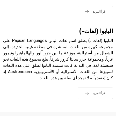
- هل تعلم أن الأبجدية الكنعانية تتألف من /22/ علامة كتابية
اقرأ المزيد
sign تكتب منفصلة غير متصلة، وتعتمد المبدأ الأكوروفوني،
حيث تقتصر القيمة الصوتية للعلامة الك
البابوا (لغات-)
البابوا (لغات ـ) يطلق اسم لغات البابوا Papuan Languages على
مجموعة كبيرة من اللغات المنتشرة في منطقة غينية الجديدة، إلى
الشمال من أسترالية، موزعة ما بين جزر آلور والهالماهيرا وتيمور
غرباً، ومجموعة جزر سانتا كروز شرقاً. يبلغ مجموع هذه اللغات نحو
سبعمئة لغة. في البداية كانت تسمية البابوا تطلق على هذه اللغات
لتمييزها من اللغات الأسترالية أو الأسترونيزية Austronesian إذ
كان يُعتقد بأنه لا توجد أي صلة بين هذه اللغات.
اقرأ المزيد