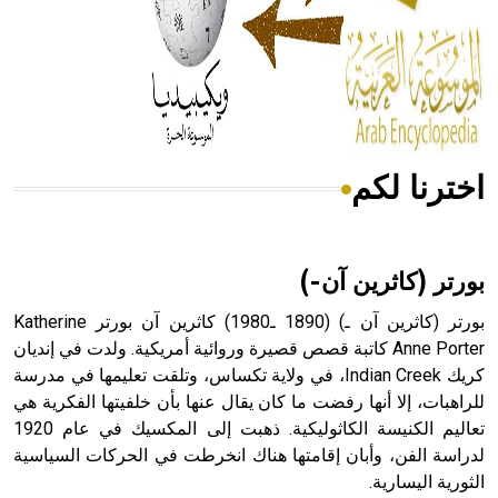
- هل تعلم أن المرجان إفراز حيواني يتكون في البحر ويتركب
من مادة كربونات الكلسيوم، وهو أحمر أو شديد الحمرة وهو
أجود أنواعه، ويمتاز بكبر الحجم ويسمى الش
اخترنا لكم
هل تعلم أن الأبسيد كلمة فرنسية اللفظ تم اعتمادها مصطلحاً
أثرياً يستخدم في العمارة عموماً وفي العمارة الدينية الخاصة
بالكنائس خصوصاً، وفي الإنكليزية أب
بورتر (كاثرين آن-)
بورتر (كاثرين آن ـ) (1890 ـ1980) كاثرين آن بورتر Katherine
Anne Porter كاتبة قصص قصيرة وروائية أمريكية. ولدت في إنديان
كريك Indian Creek، في ولاية تكساس، وتلقت تعليمها في مدرسة
- هل تعلم أن أبجر Abgar اسم معروف جيداً يعود إلى عدد من
الملوك الذين حكموا مدينة إديسا (الرها) من أبجر الأول وحتى
للراهبات، إلا أنها رفضت ما كان يقال عنها بأن خلفيتها الفكرية هي
التاسع، وهم ينتسبون إلى أسرة أوسروين
تعاليم الكنيسة الكاثوليكية. ذهبت إلى المكسيك في عام 1920
لدراسة الفن، وأبان إقامتها هناك انخرطت في الحركات السياسية
الثورية اليسارية.