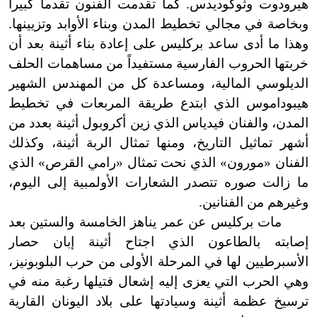
هيرودوت وثوكوديدس. كما تقدمت الفنون تقدماً كبيراً
وبخاصة في مجالي تخطيط المدن وبناء الأوابد وتزيينها.
وهذا ما أدى ساعد بركليس على إعادة بناء أثينة بعد أن
خربتها الحروب الفارسية مستفيداً من مساهمات الحلف
الديلوسي المالية، ومساعدة كل من المهندس الشهير
هيبوداموس الذي ابتدع طريقة المربعات في تخطيط
المدن، والفنان فيدياس الذي زين أكروبول أثينة بعدد من
أشهر تماثيل التاريخ، ومنها تمثال الربة أثينة، وكذلك
الفنان «مورون» الذي نحت تمثال «رامي القرص» الذي
ما زالت صوره تتصدر الشعارات الأولمبية إلى اليوم،
وغيرهم من الفنانين.
مات بركليس عن عمر يناهز الخامسة والستين بعد
إصابته بالطاعون الذي اجتاح أثينة إبان حصار
الأسبرطيين لها في المرحلة الأولى من حرب البلوبونيز،
وهي الحرب التي يعزى إليه إشعال فتيلها رغبة منه في
ترسيخ عظمة أثينة وسيادتها على بلاد اليونان القارية