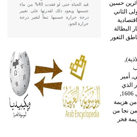
ائرين حسين
قيد الحياة حتى لو فقدت 40% من ماء
لى الثاني
جسمها ويعود ذلك لقدرتها على تغيير
درجة حرارة جسمها تبعاً لتغير درجة
قتصادية
حرارة الجو،
ر البطالة
اطق الثغور
- هل تعلم أن أبقراط كتب في الطب
أربعة مؤلفات هي: الحكم، الأدلة، تنظيم
التغذية، ورسالته في جروح الرأس.
ذية),
ويعود له الفضل بأنه حرر الطب من
ب
الدين والفلسفة.
 الثاني, أمير
ار الذي
- هل تعلم أن المرجان إفراز حيواني
(من ضواحي دمشق) في 27 جمادى الأولى 1015/30 أيلول 1606,
يتكون في البحر ويتركب من مادة
 من هزيمة
كربونات الكلسيوم، وهو أحمر أو شديد
الحمرة وهو أجود أنواعه، ويمتاز بكبر
ربع سنوات, ولجأ من نجا من
الحجم ويسمى الش
يمة فخر
هل تعلم أن الأبسيد كلمة فرنسية اللفظ