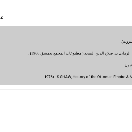
عب
بيروت).
 الزمان, ت. صلاح الدين المنجد ( مطبوعات المجمع بدمشق 1966) .
نيون.
1976).
- S.SHAW, History of the Ottoman Empire & Mo