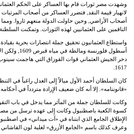
لانهيار قيمة النقد, فتضرر العساكر من أصحاب المرتبات 
أصحاب الأراضي, وحين حاولت الدولة منعهم ثاروا. ومما 
الناقمين على العثمانيين لهذه الثورات. وتمكنت السلطنة ف
واستطاع العثمانيون تحقيق جملة انتصارات بحرية بقيادة 
أسطول فلورنسة ومالطة في مياه قبرص 1609, ولكن الأسطول العثماني هُزم في ليبانتو 1610. وكانت الحرب البحرية سجالاً.
دحر الجيش العثماني قوات القوزاق التي هاجمت سينوب,
1617.
كان السلطان أحمد الأول ميالاً إِلى العدل راغباً في التن
«
قانوننامه». إلا أنه كان ضعيف الإِرادة متردداً في أحكامه 
وكانت للسلطان جملة من المآثر مما يدخل في باب التقوى,
كسوة الكعبة باصطنبول وكانت إِلى عهده ترسل من مصر, كم
الإِطلاق الجامع الذي ابتناه في
«
آت ميداني» في اصطنبول
وعرف كذلك باسم
«
الجامع الأزرق» لغلبة لون القاشاني ا