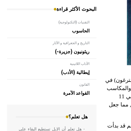
البحوث الأكثر قراءة
التقنيات (التكنولوجية)
الحاسوب
التاريخ و الجغرافية و الآثار
ريئونيون (جزيرة-)
الآداب اللاتينية
إيطالية (الأدب)
ترغون) في
القانون
- هل تعلم أن الأبلق نوع من الفنون
ات والمكاسب
الهندسية التي ارتبطت بالعمارة الإسلامية
القواعد الآمرة
(وهي المكان الذي يصب عنده نهر سيتغا في الدانوب) وذلك في 11
في بلاد الشام ومصر خاصة، حيث يحرص
المعمار على بناء مداميكه وخاصة في
سة, مما جعل
الواجهات
هل تعلم؟
م قد بدأت
- هل تعلم أن الإبل تستطيع البقاء على