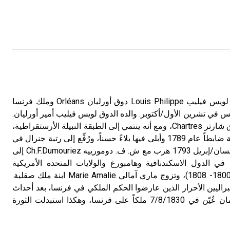
لويس فيليب (1773 ـ 1850) لويس فيليب Louis Philippe دوق أورليان Orléans وملك فرنسا
 ولد في باريس في تشرين الأول/أكتوبر. والده الدوق لويس فيليب أمير أورليان.
كان فيليب من عام 1785 دوق شارتر Chartres، ومع أنه ينتمي إلى الطبقة النبيلة الأرستقراطية،
فإنه انضم إلى الثورة الفرنسية ضابطاً عام 1789 وأبلى فيها بلاءً حسناً، ورُفِّع إلى رتبة جنرال في
عام 1792- 1793، لكنه في نيسان/إبريل 1793 هرب مع ش. ف. دومورييه Ch.F.Dumouriez إلى
 الدول الاسكندنافية وهامبورغ والولايات المتحدة الأمريكية
(1796-1800) وفي بريطانيا (1800- 1808)، وتزوج ماري آمالي Marie Amalie ابنة ملك صقلية.
يبراليين الأحرار الذين عارضوا الحكم الملكي في فرنسا، بعد أحداث
ثورة 1830، وبقرار من البرلمان عُيّن في 7/8/1830 ملكاً على فرنسا، وهكذا استبدلت الثورة