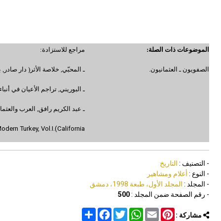
الموضوعات ذات الصلة:
مراجع للاستزادة:
الصفويون ـ العثمانيون.
ـ المحبّي, خلاصة الأثر( دار صادر, 
ـ البوريني, تراجم الأعيان في أنباء
ـ عبد الكريم رافق, العرب والعثما
dern Turkey, Vol.I.(California
- التصنيف :
التاريخ
- النوع :
أعلام ومشاهير
- المجلد :
المجلد الأول، طبعة 1998، دمشق
- رقم الصفحة ضمن المجلد :
500
Share
Facebook
Twitter
WhatsApp
Email
Pinterest
مشاركة :