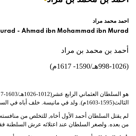
هيئة الموسوعة العربية تطلق موسوعات جديدة في عام 2026
احمد محمد مراد
urad - Ahmad ibn Mohammad ibn Murad
أحمد بن محمد بن مراد
(998-1026هـ/1590- 1617م)
هو السلطان العثماني الرابع عشر
الثالث
(1595-1603م). ولد في مانيسة. خلف أباه في السلطنة واستمر في الحكم إِلى أن توفي إِثر مرض عضال.
لم يقتل السلطان أحمد الأول أخاه, للتخلص من منافسته, 
من بعده. ولصغر السلطان عند اعتلائه عرش السلطنة فقد