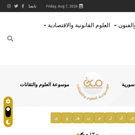
تابعنا:
Friday, Aug 7, 2026
والفنون
العلوم القانونية والاقتصادية
 سورية
موسوعة العلوم والتقانات
ق
ك
ل
م
ن
هـ
و
ي
متنوع