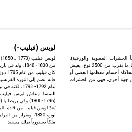
لويس (فيليب-)
يات Phasmidae (وتسمى أيضاً الحشرات العصوية والورقية)،
حشرات خارجية الأجنحة exopterygota قليلة جداً، يعرف منها ما يقرب من 2500 نوع، يعيش
من 1830- 1848،
محاكاة أجسام معظمها العصي أو
جهة، وبطء حركتها من جهة أخرى، فهي من الحشرات
النمسا. وعاش لويس فيليب في
يُعدّ لويس فيليب من قادة الل
ملكاً دستورياً بملك مستبد.