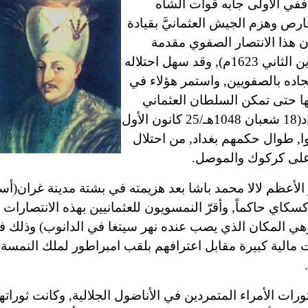
في الأولى جابه قوات الشاه
وان وقارص وهزم الجيش العثمانيَّ بقيادة
كان هذا الانتصار الصفوي مقدمة
لاحتلال قوات الشاه عباس بغداد(2 صفر 1033هـ/25 تشرين الثاني 1623م), وقد سهل احتلاله
جاده بالصفويين, واستمر هؤلاء في
ها حتى تمكن السلطان العثماني
(18 شعبان 1048هـ/25 كانون الأول
نوا, طوال حكمهم بغداد, من احتلال
 على كركوك والموصل.
 الأعظم لالا محمد باشا بعد هزيمته في بشتة مدينة غران
(أس
نية بوكسكاي حاكماً, وأقرّ النمسويون للعثمانيين بهذه الانتصار
ون على تعويضات مالية كبيرة مقابل اعترافهم بلقب امبراطور لملك النم
ت الأمراء المتمردين في الأناضول الجلالية, وكانت ثوراته