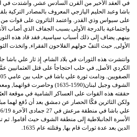
في العقد الأخير من القرن السادس عشر, واشتدت في الع
باشا وعبد الحليم اليازجي المعروف بالمصادر التركية بل
على سيواس وذي القدر. واعتمد الثائرون على قوات من ا
واجتماعية بالدرجة الأولى بسبب الجفاف الذي أصاب الأنا
بينهم, يضاف إِلى ذلك أسباب سياسية, فقد قاد هذه الثور
الأولى, حيث التفّ حولهم الفلاحون الفقراء, واتخذت الث
وانتشرت هذه الثورات في بلاد الشام, إِذ ثار علي باشا جا
الكردي الأصل, في حلب احتجاجاً على قتل العثمانيين ع
الشوف وجبل لبنان(1590-1635) وح
حققته هذه القوات على العساكر الشامية في موقعة العرّ
ولكن الثائرين فكّا الحصار عن دمشق بعد أن دُفع لهما م
الأسرة الجانبلاطية إِلى منطقة الشوف حيث أقاموا. ثم ت
الدين بعد عدة ثورات قام بها, وقتلته عام 1635.