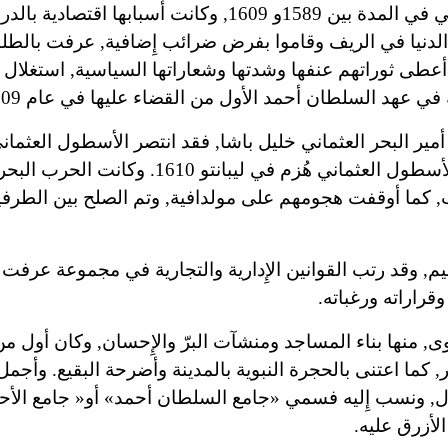
وشهدت مصر ثورات قام بها العساكر على الحكم العثماني في المدة بين 1589و 1609, وكانت أسبا
الدنيا في الريف وقاموا بفرض ضرائب إِضافية, عرفت بالطلب
أعطى ثوراتهم عنفها وشدتها وشعاراتها السياسية, استغلال 
ي عهد السلطان أحمد الأول من القضاء عليها في عام 1609.
أمير البحر العثماني خليل باشا, فقد انتصر الأسطول العثما
 كما أوقفت هجومهم على مولدافية, وتم الصلح بين الطرف
ظيم, وقد رتب القوانين الإِدارية والتجارية في مجموعة عرفت ب
وقراراته ورغباته.
 منها بناء المساجد ومنشآت البرّ والإِحسان, وكان أول من
ا اعتنى بالحجرة النبوية بالمدينة وأضرحة البقيع. وأجمل 
, ونسب إِليه فسمي
«
جامع السلطان أحمد» أو
«
جامع الأح
لأزرق عليه.