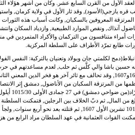
قد الأول من القرن السابع عشر. وكان من أشهر هؤلاء الث
قب قره يازجي
(الأسود), وقد ثار الأول في ولاية كرمان, واستو
لمرتزقة المعروفين بالسكبان, وكانت أسباب هذه الثورات ا
ضول آنذاك, ونقص الموارد الطبيعية, وازدياد السكان وانتشا
ات أمراء متنافسون من التركمان والأكراد المتمردين في من
ورات طابع تمرّد الأطراف على السلطة المركزية.
نبلاط
(دمج لكلمتي جان وبولاد وتعنيان بالتركية: النفس الفولا
مَّه حسين باشا والي كلَّس ثم حلب, لعدم مساعدتهم في حر
الصفويين. ودامت ثورة علي باشا في حلب بين عامي 1605و1607, وقد تحالف مع ثائر آخر هو فخر الدين المعني
اصرت قواتهما, ومعظمها من المرتزقة السكبان من الأناضول, دمشق إِثر الانتص
اد
بلغ من المال, ثم دبّ الخلاف بين الرجلين, فتمكنت السلطنة
علي باشا في منطقة مرعش في 27 جمادى الآخرة 1016/19 تشرين الأول 1607, ثم قتلته بعد نحو أ
مكنت القوات العثمانية في عهد السلطان مراد الرابع من هز