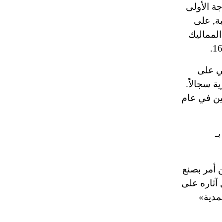
بها اقتصادية بالدرجة الأولى
تم اعتمادها مصطلحاً أثرياً يستخدم في
العمارة عموماً وفي العمارة الدينية
ة, على
الخاصة بالكنائس خصوصاً، وفي
المماليك
الإنكليزية أب
ني على
- هل تعلم أن أبجر Abgar اسم معروف
جيداً يعود إلى عدد من الملوك الذين
حكموا مدينة إديسا (الرها) من أبجر الأول
ين في عام
وحتى التاسع، وهم ينتسبون إلى أسرة
أوسروين
ـ
- هل تعلم أن الأبجدية الكنعانية تتألف من
/22/ علامة كتابية sign تكتب منفصلة
غير متصلة، وتعتمد المبدأ الأكوروفوني،
 أمر بصنع
حيث تقتصر القيمة الصوتية للعلامة الك
آثاره على
مدية»