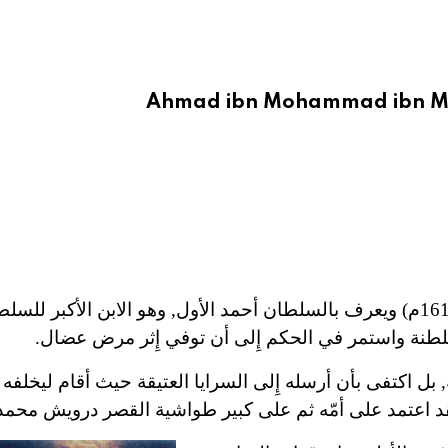
Ahmad ibn Mohammad ibn M
(1012-1026هـ/1603-1617م) ويعرف بالسلطان أحمد الأول, وهو الابن الأكبر ل
بل اكتفى بأن أرسله إِلى السرايا العتيقة حيث أقام ليخلفه
 اعتمد على أمّه ثم على كبير طواشية القصر درويش محمد 