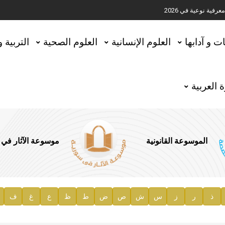
ية نوعية في 2026
تحقيق المخطوطات في العاصمة القطرية الدوحة
ات و آدابها
العلوم الإنسانية
العلوم الصحية
التربية 
 العربية
الموسوعة القانونية
موسوعة الآثار في
ذ
ر
ز
س
ش
ص
ض
ط
ظ
ع
غ
ف
ية