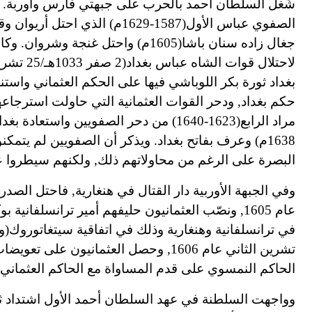
شُغل السلطان أحمد بالحرب على جبهتي فارس وأوربة. ف
الصفوي عباس الأول
(1587-1629م) الذي احتل أري
جغال زاده سنان باشا
(1605م) واحتل غنجة وشروان. و
بغداد ثورة بكر اللوباشي فيها على الحكم العثماني واستن
حكم بغداد, ودحر القوات العثمانية التي حاولت استرجاع
مراد الرابع
(1623-1640) من دحر الصفويين واستعادة بغداد
1638م) وعرف بفاتح بغداد. ويذكر أن الصفويين لم يتمك
البصرة على الرغم من محاولاتهم ذلك, ولكنهم سيطروا
وفي الجبهة الأوربية دار القتال في هنغارية, فاحتل الصدر
عام 1605, ونصّب العثمانيون حليفهم أمير ترانسلفا
في ترانسلفانية وهنغارية وذلك في اتفاقية سيتغاتوروك
تشرين الثاني عام 1606, وحصل العثماني
الحاكم النمسوي على قدم المساواة مع الحاكم العثماني.
وواجهت السلطنة في عهد السلطان أحمد الأول اشتداد ثورا