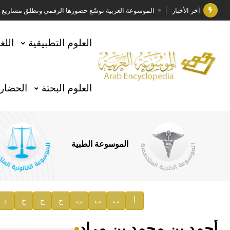
آخر الأخبار
الموسوعة العربية توسّع حضورها الرقمي وتطلق مشاريع معرف
فوز الأستاذ الدكتور وليد محمد السراقبي بجائزة كتارا ل
العلوم التطبيقية
اللغ
جائزة مجمع الملك سلمان العالمي للغة العربية 2025
الأستاذ إياد خالد الطباع مدير عام لهيئة الموسوعة العربية
العلوم البحتة
الحضارة
السيد محمد ياسين صالح وزيرا للثقافة
صدور المجلد الثامن من موسوعة الآثار في سورية
توصيات مجلس الإدارة
الموسوعة الطبية
صدور المجلد السابع من موسوعة الآثار في سورية
صدور المجلد الثامن عشر من الموسوعة الطبية
إعلان..
أ
ب
ت
ث
ج
ح
خ
د
دار الفكر الموزع الحصري لمنشورات هيئة الموسوعة العرب
أحمد بن محمد بن مراد