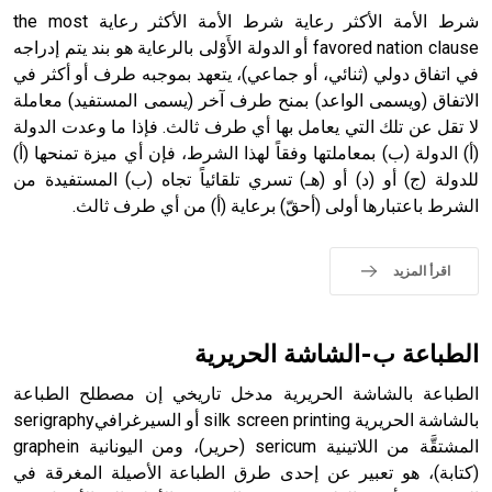
شرط الأمة الأكثر رعاية شرط الأمة الأكثر رعاية the most
favored nation clause أو الدولة الأَوْلى بالرعاية هو بند يتم إدراجه
في اتفاق دولي (ثنائي، أو جماعي)، يتعهد بموجبه طرف أو أكثر في
- هل تعلم أن أبجر Abgar اسم معروف جيداً يعود إلى عدد من
الملوك الذين حكموا مدينة إديسا (الرها) من أبجر الأول وحتى
الاتفاق (ويسمى الواعد) بمنح طرف آخر (يسمى المستفيد) معاملة
التاسع، وهم ينتسبون إلى أسرة أوسروين
لا تقل عن تلك التي يعامل بها أي طرف ثالث. فإذا ما وعدت الدولة
(أ) الدولة (ب) بمعاملتها وفقاً لهذا الشرط، فإن أي ميزة تمنحها (أ)
للدولة (ج) أو (د) أو (هـ) تسري تلقائياً تجاه (ب) المستفيدة من
الشرط باعتبارها أولى (أحقّ) برعاية (أ) من أي طرف ثالث.
- هل تعلم أن الأبجدية الكنعانية تتألف من /22/ علامة كتابية
sign تكتب منفصلة غير متصلة، وتعتمد المبدأ الأكوروفوني،
اقرأ المزيد
حيث تقتصر القيمة الصوتية للعلامة الك
الطباعة ب-الشاشة الحريرية
الطباعة بالشاشة الحريرية مدخل تاريخي إن مصطلح الطباعة
بالشاشة الحريرية silk screen printing أو السيرغرافيserigraphy
المشتقَّة من اللاتينية sericum (حرير)، ومن اليونانية graphein
(كتابة)، هو تعبير عن إحدى طرق الطباعة الأصيلة المغرقة في