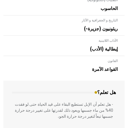
التقنيات (التكنولوجية)
الحاسوب
التاريخ و الجغرافية و الآثار
ريئونيون (جزيرة-)
الآداب اللاتينية
إيطالية (الأدب)
القانون
- هل تعلم أن الأبلق نوع من الفنون الهندسية التي ارتبطت
بالعمارة الإسلامية في بلاد الشام ومصر خاصة، حيث يحرص
القواعد الآمرة
المعمار على بناء مداميكه وخاصة في الواجهات
هل تعلم؟
- هل تعلم أن الإبل تستطيع البقاء على قيد الحياة حتى لو فقدت
40% من ماء جسمها ويعود ذلك لقدرتها على تغيير درجة حرارة
جسمها تبعاً لتغير درجة حرارة الجو،