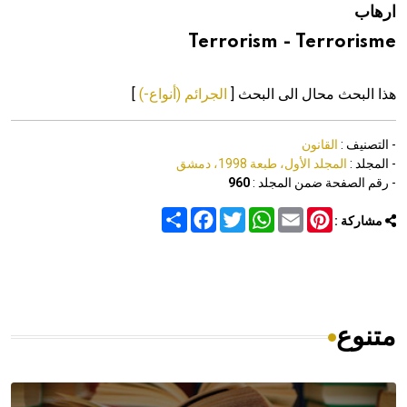
ارهاب
هيئة الموسوعة العربية تطلق موسوعات جديدة في عام 2026
Terrorism - Terrorisme
هذا البحث محال الى البحث [
الجرائم (أنواع-)
]
- التصنيف :
القانون
- المجلد :
المجلد الأول، طبعة 1998، دمشق
- رقم الصفحة ضمن المجلد :
960
Share
Facebook
Twitter
WhatsApp
Email
Pinterest
مشاركة :
متنوع