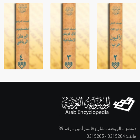
دمشق ـ الروضة ـ شارع قاسم أمين ـ رقم 39
هاتف: 3315204 - 3315205