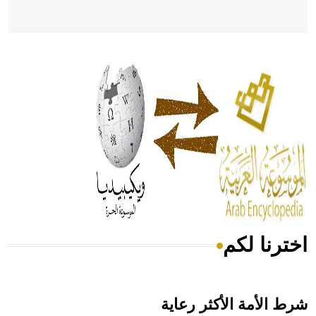
- هل تعلم أن أبقراط كتب في الطب أربعة مؤلفات هي:
الحكم، الأدلة، تنظيم التغذية، ورسالته في جروح الرأس. ويعود
له الفضل بأنه حرر الطب من الدين والفلسفة.
- هل تعلم أن المرجان إفراز حيواني يتكون في البحر ويتركب
من مادة كربونات الكلسيوم، وهو أحمر أو شديد الحمرة وهو
أجود أنواعه، ويمتاز بكبر الحجم ويسمى الش
اخترنا لكم
هل تعلم أن الأبسيد كلمة فرنسية اللفظ تم اعتمادها مصطلحاً
أثرياً يستخدم في العمارة عموماً وفي العمارة الدينية الخاصة
بالكنائس خصوصاً، وفي الإنكليزية أب
شرط الأمة الأكثر رعاية