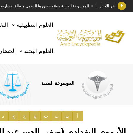
آخر الأخبار
الموسوعة العربية توسّع حضورها الرقمي وتطلق مشاريع معرف
فوز الأستاذ الدكتور وليد محمد السراقبي بجائزة كتارا ل
العلوم التطبيقية
اللغ
جائزة مجمع الملك سلمان العالمي للغة العربية 2025
الأستاذ إياد خالد الطباع مدير عام لهيئة الموسوعة العربية
العلوم البحتة
الحضارة
السيد محمد ياسين صالح وزيرا للثقافة
صدور المجلد الثامن من موسوعة الآثار في سورية
توصيات مجلس الإدارة
الموسوعة الطبية
صدور المجلد السابع من موسوعة الآثار في سورية
صدور المجلد الثامن عشر من الموسوعة الطبية
إعلان..
أ
ب
ت
ث
ج
ح
خ
د
دار الفكر الموزع الحصري لمنشورات هيئة الموسوعة العرب
الأرموي البغدادي (صفي الدين عبد ا