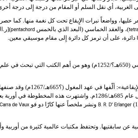
الغربية، أي نقل السلم أو المقام من درجة إِلى درجة أخرى
 عليها، وواضعاً نبرات الإِيقاع تحت كل نغمة منها. كما حصر 
)، والعقد الخماسي (البعد الذي بالخمس
)
[ر.ا
pentachord
tetr
ـ «كتاب الأدوار»: ألّفه صفي الدين في أواخر العهد العباسي (650هـ؟/1252م) وهو من أهم الكتب ا
ـ «الرسالة الشرفية في علم النسب التأليفية، والأوزان الإِيقاعية»: ألّفها
برسم خزانة تلميذه شرف الدين هارون الجويني الذي قتل عام 685هـ/1286م. واشتهرت هذه المخطوطة في أ
1
ونشر ملخصاً عنها كارّا دو فو
Carra de Vaux
B. R. D' Erlanger
 عن سابقتيها. وتحتفظ مكتبات عالمية كثيرة من أوربية وأ