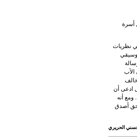
 أسرة
1: «إِن أوسع بحث وأتمه في نظريات
موسيقي
سالة
الأب
خالف
ل ادعى أن
 ومع أنه
بحق أصدق
سني الحريري