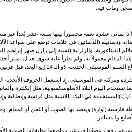
لسجن وما
ت
فيه.
اً ذا ثماني عشرة نغمة محصوراً بينها سبعة عشر بُعداً غير مت
اده ودساتينه (الدساتين هي علامات توضع على سواعد الآلات
لم الفيثاغورية، والزلزلية (نسبة إِلى زلزل صهر إِبراهيم ا
 هذا المقام معمولاً به، ولم يطرأ عليه سوى تعديل يسير أحد
مفردة ومركبة في الموسيقى. إِذ استعمل الحروف
ا
لأبجدية ال
خدم اليوم البلاد الأنغلوسكسونية، مثل إِنكلترة وألمانية،
)
المستخدمة في البلاد اللاتينية مثل فرنسة وإِيطالية وإِس
C,D,E
ارسية (آوازة) ويقصد بها الصوت أو اللحن أو المقام، وحد
صابع والدساتين.
يقي، فجاز وضعُها في غير مواضعها وطبقاتها الصوتية الأصل