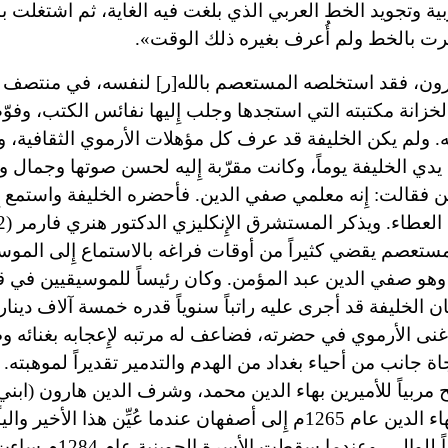
ية وتجويد الخط العربي الذي بلغت فيه الغاية، ثم اشتغلت 
رت بالخط ولم أُعرف بغيره ذلك الوقت».
رون، فقد استخلصه المستعصم بالله[ر] لنفسه، في منتصف 
ً لخزانة مكتبته التي استجدها وجلب إِليها نفائس الكتب، وفوّ
. ولم يكن الخليفة قد عرف كل مؤهلات الأرموي الثقافية، 
يدي الخليفة يوماً، وكانت مقرّبة إِليه لحسن صوتها وجمال 
حن فقالت: إِنه معلمي صفي الدين. فأحضره الخليفة واستمع إ
طاء. ويذكر المستشرق الإِنكليزي الدكتور هنري فارمر (1882
مستعصم يقضي كثيراً من أوقات فراغه بالاستماع إِلى المو
وهو صفي الدين عبد المؤمن. وكان رئيساً للموسيقيين في ق
ن الخليفة قد أجرى عليه راتباً سنوياً قدره خمسة آلاف دينار»
بعد سقوط بغداد عام 656هـ/1258م، عندما غنى الأرموي في حضرته، فضاعف له مرتبه لإِعجابه بغن
ة جانب من أحياء بغداد من الهدم والتدمير تقديراً لموهبته.
ربياً للأميرين بهاء الدين محمد، وشرف الدين هارون (ابني 
شمس الدين محمد الجويني). وقد رافق الأرموي الأمير بهاء الدين عام 1265م إِلى أصفهان عندما عُيِّن
العجم. كما تولى الأرموي رئاسة ديوان الإِنشاء 