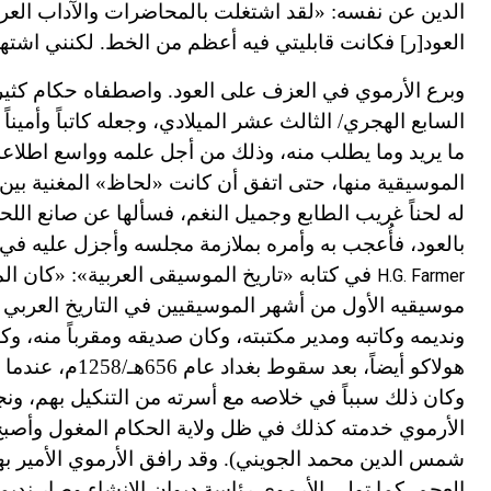
الدين عن نفسه: «لقد اشتغلت بالمحاضرات والآداب العرب
العود[ر] فكانت قابليتي فيه أعظم من الخط. لكنني اشته
وبرع الأرموي في العزف على العود. واصطفاه حكام كثي
السابع الهجري/ الثالث عشر الميلادي، وجعله كاتباً وأمينا
ما يريد وما يطلب منه، وذلك من أجل علمه وواسع اطلاعه
الموسيقية منها، حتى اتفق أن كانت «لحاظ» المغنية بين 
له لحناً غريب الطابع وجميل النغم، فسألها عن صانع الل
بالعود، فأُعجب به وأ
م
ره بملازمة مجلسه وأجزل عليه في الع
في كتابه «تاريخ الموسيقى العربية»: «كان ال
H.G. Farmer
موسيقيه الأول من أشهر الموسيقيين في التاريخ العربي 
ونديمه وكاتبه ومدير مكتبته، وكان صديقه ومقرباً منه، وكا
هولاكو أيضاً، 
وكان ذلك سبباً في خلاصه مع أسرته من التنكيل بهم، ونجا
الأرموي خدمته كذلك في ظل ولاية الحكام المغول وأصبح م