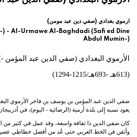
هيئة الموسوعة العربية تطلق موسوعات جديدة في عام 2026
ارموي بغدادي (صفي دين عبد مومن)
) - Al-Urmawe Al-Baghdadi (Safi ed Dine
Abdul Mumin-)
الأرموي البغدادي (صفي الدين عبد المؤمن
-
)
(613ه
ـ -
693هـ/1215
-
1294)
صفي الدين عبد المؤمن بن يوسف بن فاخر الأرموي البغ
يعود نسبه إِلى بلدة أرمية (الرضائية
-
اليوم)، في أذربيجا
كان صفي الدين ذا ثقافة و
ا
سعة، وقد عمل في كثير من العل
وأتقن فن الخط العربي حتى عُد من أفضل خطاطي عصره