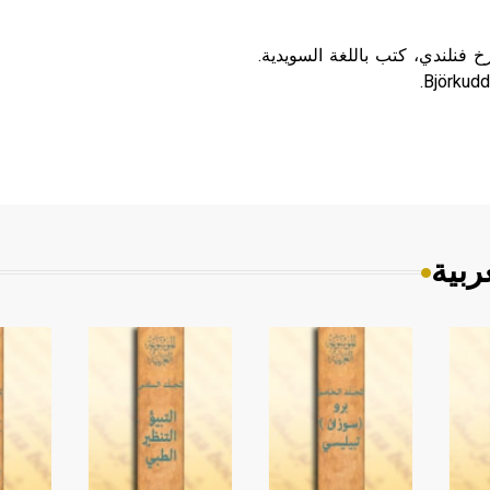
قاص وروائي ومؤرخ فنلندي، كتب باللغة السويدية.
ربية