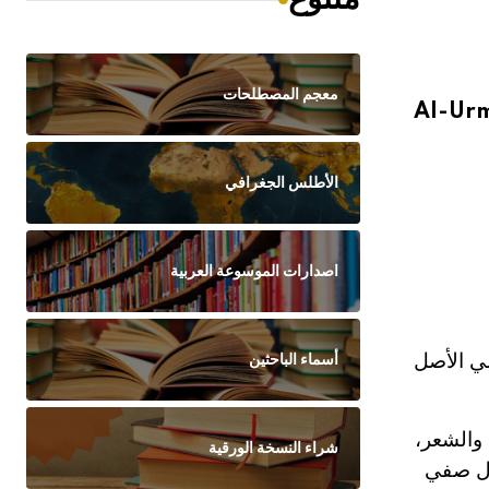
معجم المصطلحات
Al-Urm
الأطلس الجغرافي
اصدارات الموسوعة العربية
ي الأصل
أسماء الباحثين
 والشعر،
شراء النسخة الورقية
ول صفي