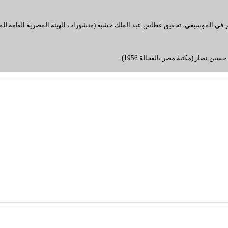
ار في الموسيقى، تحقيق غطاس عبد الملك خشبة (منشورات الهيئة المصرية العامة للمك
سين نصار (مكتبة مصر بالفجالة 1956)
.