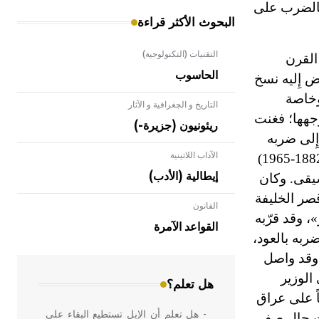
بالضرب على
البحوث الأكثر قراءة
التقنيات (التكنولوجية)
القرن
الحاسوب
ض إِليه نسخ
وخاصة
التاريخ و الجغرافية و الآثار
وجهها؛ فغنت
ريئونيون (جزيرة-)
ِلى ضربه
الآداب اللاتينية
1965)
-
إيطالية (الأدب)
سيقى. وكان
صر الخليفة
القانون
- هل تعلم أن الأبلق نوع من الفنون
، وقد قرّبه
الهندسية التي ارتبطت بالعمارة الإسلامية
القواعد الآمرة
ائه وضربه بالعود،
في بلاد الشام ومصر خاصة، حيث يحرص
المعمار على بناء مداميكه وخاصة في
 وقد واصل
الواجهات
الوزير
هل تعلم؟
 هذا الأخير والياً على عراق
- هل تعلم أن الإبل تستطيع البقاء على
وصار نديماً للوالي. وعندما سقطت الأسرة الجوينية عام 1284م ساءت حال صفي