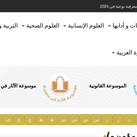
ية نوعية في 2026
تحقيق المخطوطات في العاصمة القطرية الدوحة
ات و آدابها
العلوم الإنسانية
العلوم الصحية
التربية 
 العربية
الموسوعة القانونية
موسوعة الآثار في
ذ
ر
ز
س
ش
ص
ض
ط
ظ
ع
غ
ف
ية
لمؤمن-)