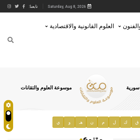
تابعنا:
Saturday, Aug 8, 2026
والفنون
العلوم القانونية والاقتصادية
 سورية
موسوعة العلوم والتقانات
ق
ك
ل
م
ن
هـ
و
ي
متنوع