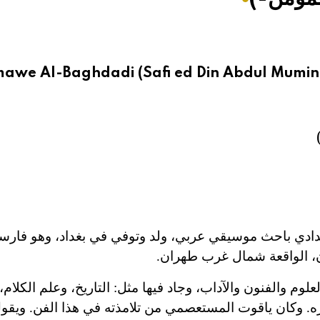
awe Al-Baghdadi (Safi ed Din Abdul Mumin-
دادي باحث موسيقي عربي، ولد وتوفي في بغداد، وهو فارس
ن، الواقعة شمال غرب طهران.
وم والفنون والآداب، وجاد فيها مثل: التاريخ، وعلم الكلام،
. وكان ياقوت المستعصمي من تلامذته في هذا الفن. ويق