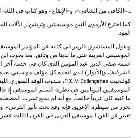
ـ «الكافي من الشافي»، و
«
الإِيقاع» وهو كتاب في اللغة
كما اخترع الأرموي آلتين موسيقيتين وتريتين[ر.الآلات الم
العود.
الموسيقى العربية على ما لدينا من وثائق، بعد بحوث ابن س
اسمه صفي الدين عبد المؤمن الذي كان في خدمة آخر الخلف
الشرفية)، و(الأدوار) الذي اتخذه كل مؤلف موسيقي بعده
كولنجيت
، مندوب الوفد السوري اللبن
P. X. M. Collangettes
الموسيقيين اليونانيين في نظرية السلم الموسيقي إِذ قال:
ما كتبه كان عربياً خالصاً، مع أنه لم يمنع تسرب المصطل
تحرر من سيطرة الإِغريق فإِنه وقع تحت تأثير الفرس». و
تعبير عن الفن الموسيقي العربي في القرن الثالث
عشر
ا