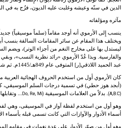
الدين في سنّه وعيشه وغلبت عليه الديون، فزُج به في ا
مآثره ومؤلفاته
ينسب إِلى الأرموي أنه أوجد مقاماً (سلماً موسيقياً) جديد
ويختلف هذا المقام عن سائر المقامات السالفة بنسب أبع
ليستدل بها على مخارج النغم من أجزاء الوتر)، ويضم السلا
والفارسية. وبذا عُدّ الأرموي «رائد نظرية النسب»، وبقي
عبد الحميد اللاذقي[ر] المتوفى عام 849هـ/1445م. ثم شاع السلم الموسيقي الحديث، ذو الـ 24 رُبع البعد، قبل قرنين تقريباً.
كان الأرموي أول من استخدم الحروف الهجائية العربية 
(أبجد هوز حطي) في تسمية درجات السلم الموسيقي، كما تست
.
بدلاً من العلامات الموسيقية
... وتقابلها
Do, Re, Mi)
(A,B.C
(
وهو أول من استخدم لفظة آواز في الموسيقى، وهي لفظة ف
أسماء الأدوار والآوازات التي كانت تسمى قبله بأسماء الأ
وهو أول من صوّر
ا
لأدوار على عدة نغمات في مقامه الموس