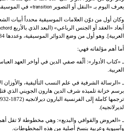
يعرف اليوم بـ «النقل أو التصوير
» في الموسيقى 
transition
وكان أول من دوّن العلامات الموسيقية محدداً أبيات الشعر
أبعاد «العقد أو الجنس الرباعي» (البعد الذي بالأربع
achord
العربية]. وهو أول من وضع الدوائر الموسيقية، وعددها 84 دائرة، على أن ترمز كل دائرة إِلى مقام موسيقي معين.
أما أهم مؤلفاته فهي:
العربية.
ترجمها كاملة إِلى الفرنسية البارون ديرلانجيه (1872
-
32)
9
لديرلانجيه).
ـ «العروض والقوافي والبديع»
:
وهي مخطوطة لا تقل أهمية
وآسيوية وعربية بنسخ أصلية من هذه المخطوطات.