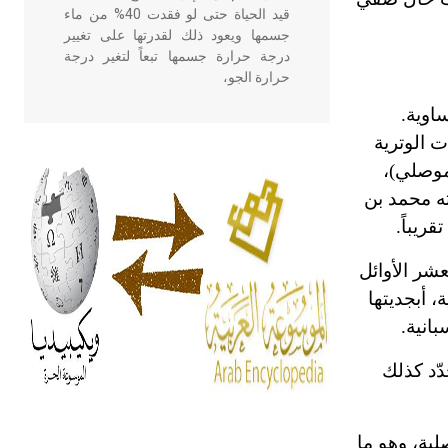
قيد الحياة حتى لو فقدت 40% من ماء
جسمها ويعود ذلك لقدرتها على تغيير
درجة حرارة جسمها تبعاً لتغير درجة
حرارة الجو،
ساوية.
 الوترية
- هل تعلم أن أبقراط كتب في الطب
أربعة مؤلفات هي: الحكم، الأدلة، تنظيم
لموصلي)،
التغذية، ورسالته في جروح الرأس.
ثه محمد بن
ويعود له الفضل بأنه حرر الطب من
الدين والفلسفة.
عشر الأوائل
- هل تعلم أن المرجان إفراز حيواني
 أبجديتها
يتكون في البحر ويتركب من مادة
بانية.
كربونات الكلسيوم، وهو أحمر أو شديد
الحمرة وهو أجود أنواعه، ويمتاز بكبر
ّد كذلك
الحجم ويسمى الش
ية، وهو ما
هل تعلم أن الأبسيد كلمة فرنسية اللفظ