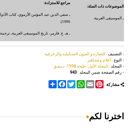
مراجع للاستزادة:
الموضوعات ذات الصلة:
ـ صفي الدين عبد المؤمن الأرموي، كتاب الأدو
ـ الموسيقى العربية.
1986).
ـ ه
ـ
. ج. فارمر، تاريخ الموسيقى العربية، ترجمة ح
- التصنيف :
العمارة و الفنون التشكيلية والزخرفية
- النوع :
أعلام ومشاهير
- المجلد :
المجلد الأول، طبعة 1998، دمشق
- رقم الصفحة ضمن المجلد :
943
Share
Facebook
Twitter
WhatsApp
Email
Pinterest
مشاركة :
اخترنا لكم