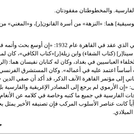
 الفارسية. والمخطوطتان مفقودتان.
وسيقية] هما: «النزهة» من أسرة القانون[ر]، و
«
المغني» من
ويقول المستشرق فارمر في كتابه عن المؤتمر الموسيقي الذي عقد في القاهرة عام 932
ينا[ر] (كتاب الشفاء) وابن زيلة[ر]
«كتاب الكافي»، كان ل
اء العباسيين في بغداد، وكان له كتابان نفيسان هما: (الر
 أساساً اعتمد عليه في أعماله». وكان المستشرق الفرنسي 
اني إِلى مؤتمر القاهرة الآنف الذكر، قد أكد أن صفي الدين 
 «إِن الأرموي لم يرجع إِلى المصادر الإغريقية والفارسية ب
حات الفارسية في جميع ما كتبه وخاصة في كلامه عن الأنغام.
أياً كانت عناصر الأسلوب المركب فإِن تصنيفه الأخير يمثل 
لميلادي.
ح