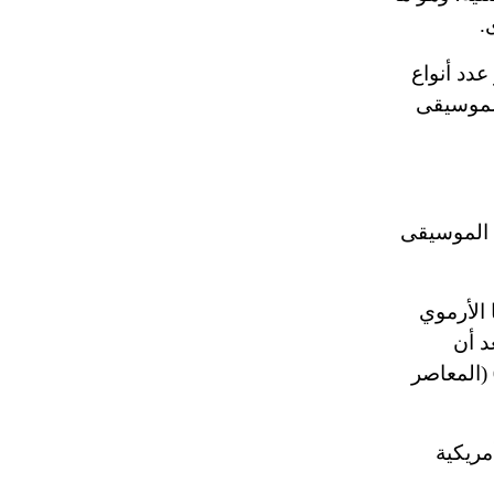
تم اعتمادها مصطلحاً أثرياً يستخدم في
.
العمارة عموماً وفي العمارة الدينية
الخاصة بالكنائس خصوصاً، وفي
عدد أنواع
الإنكليزية أب
لموسيقى
- هل تعلم أن أبجر Abgar اسم معروف
جيداً يعود إلى عدد من الملوك الذين
حكموا مدينة إديسا (الرها) من أبجر الأول
لتي تبحث في علم الموسيقى
وحتى التاسع، وهم ينتسبون إلى أسرة
أوسروين
 في عهد المغول (؟665هـ/1267م) وقد صنفها الأرموي
- هل تعلم أن الأبجدية الكنعانية تتألف من
وربة بعد أن
/22/ علامة كتابية sign تكتب منفصلة
(المعاصر
غير متصلة، وتعتمد المبدأ الأكوروفوني،
حيث تقتصر القيمة الصوتية للعلامة الك
مريكية