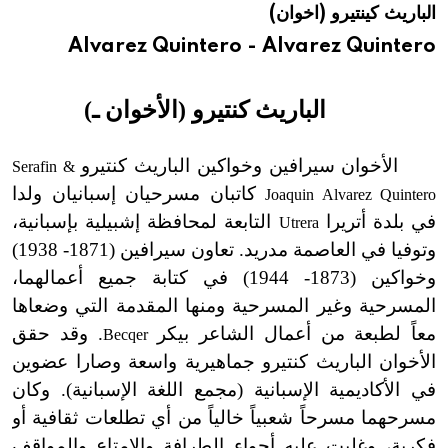
الباريث كينتيرو (اخوان)
هيئة الموسوعة العربية تطلق موسوعات جديدة في عام 2026
Alvarez Quintero - Alvarez Quintero
الباريث كنتيرو (الأخوان ـ)
الأخوان سيرافين وخواكين الباريث كنتيرو
Serafin &
كاتبان مسرحيان إسبانيان ولدا
Joaquin Alvarez Quintero
في بلدة أتريرا
التابعة لمحافظة إشبيلية بإسبانية،
Utrera
وتوفيا في العاصمة مدريد. تعاون سيرافين (1871- 1938)
وخواكين (1873- 1944) في كتابة جميع أعمالهما،
المسرحية وغير المسرحية ومنها المقدمة التي وضعاها
معاً لطبعة من أعمال الشاعر بيكر
. وقد حقق
Becqer
الأخوان الباريث كنتيرو جماهيرية واسعة وصارا عضوين
في الأكاديمية الإسبانية (مجمع اللغة الإسبانية). وكان
مسرحهما مسرحاً شعبياً خالياً من أي تطلعات ثقافية أو
فكرية، وغلبت عليه أجواء الطرافة والإمتاع والمواقف