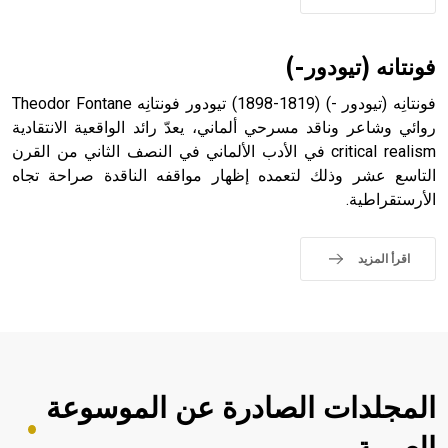
فونتانه (تيودور-)
فونتانِه (تيودور -) (1819-1898) تيودور فونتانِه Theodor Fontane
روائي وشاعر وناقد مسرحي ألماني، يعدّ رائد الواقعية الانتقادية
critical realism في الأدب الألماني في النصف الثاني من القرن
التاسع عشر وذلك لتعمده إظهار مواقفه الناقدة صراحة تجاه
الأرستقراطية.
اقرأ المزيد
المجلدات الصادرة عن الموسوعة