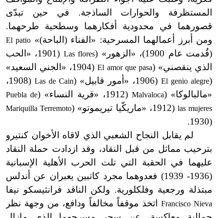
المستظرفة والحوارات الساذجة. في حين تبدّى
قصورهما في محدودية أفكارهما وسطحية طرحهما.
ومن أبرز أعمالهما المسرحية: «الفناء (الباحة)»
El patio
(قُدمت عام 1900)، «الزهور»
(
(1901، «الحب
Las flores
الذي ينقصني»
(
(1904، «الجني السعيد»
El amor que pasa
(
(
1906، «أمور قابيل»
(
(1908،
Las de Cain
El genio alegre
«مالبالوكا»
(
(1912، «قرية النساء»
(
Puebla de
Malvaloca
(1912، «ماريكّيا تيريموتو»
(
Mariquilla Terremoto
las mujeres
(1930.
لم يقابل النجاح الشعبي الذي لاقاه الأخوان كنتيرو
بترحيب مماثل من قبل النقاد، وقد ازدادت حملة النقاد
عليهما في الحقبة التي تلت الحرب الأهلية الإسبانية
(1936- 1939) فعدوهما مجرد كاتبين يعبران عن أندلس
مبتذلة ورجعية وفلكلورية. ولكن الناقد فرانثيسكو نيفا
اتخذ موقفاً مخالفاً ودافع، من وجهة نظر
Francisco Nieva
جمالية معاكسة، عن سحر مسرحهما الذي مازال