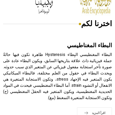
بالكنائس خصوصاً، وفي الإنكليزية أب
اخترنا لكم
- هل تعلم أن أبجر Abgar اسم معروف جيداً يعود إلى عدد من
الملوك الذين حكموا مدينة إديسا (الرها) من أبجر الأول وحتى
التاسع، وهم ينتسبون إلى أسرة أوسروين
البطاء المغناطيسي
البطاء المغنطيسي البِطاء Hysteresis ظاهرة تكون فيها حالةُ
جملة فيزيائية ذاتَ علاقة بتاريخها السابق، ويكون البطاء عادة على
صورة تأخر استجابة مفعول فيزيائي عن المتغير الذي سبب حدوثه.
- هل تعلم أن الأبجدية الكنعانية تتألف من /22/ علامة كتابية
ويحدث البطاء في حقول من العلم مختلفة، فالبطاء الميكانيكي
sign تكتب منفصلة غير متصلة، وتعتمد المبدأ الأكوروفوني،
يكون المتغير فيه الإجهاد stress، وتكون الاستجابة المتغيرة هي
حيث تقتصر القيمة الصوتية للعلامة الك
الانفعال أو التشوه strain. أما البطاء المغنطيسي فيحدث في المواد
الحديدية المغنطيسية، ويكون المتغير فيه الحقلَ المغنطيسي (ح)
وتكون الاستجابة المتغيرة التمغنط (مغ).
اقرأ المزيد