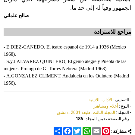
الجمهور وفياً له إلى حد ما.
صالح علماني
مراجع للاستزادة
-
E.DIEZ-CANEDO, El teatro espanol de 1914 a 1936 (
Mexico
1968).
-
S.y.J.ALVAREZ QUINTERO, El genio alegre y
Puebla
de las
mujeres. Prologo de G. Torres Nebrera (
Madrid 1968).
-
A.GONZALEZ CLIMENT, Andalucia en los Quintero (
Madrid
1956).
- التصنيف :
الآداب اللاتينية
- النوع :
أعلام ومشاهير
- المجلد :
المجلد الثالث، طبعة 2001، دمشق
- رقم الصفحة ضمن المجلد :
186
Share
Facebook
Twitter
WhatsApp
Email
Pinterest
مشاركة :