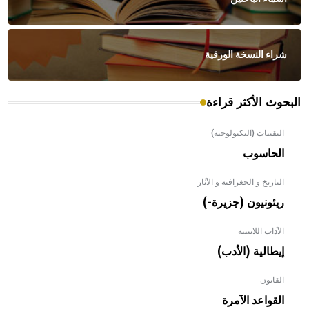
شراء النسخة الورقية
البحوث الأكثر قراءة
التقنيات (التكنولوجية)
الحاسوب
التاريخ و الجغرافية و الآثار
- هل تعلم أن الأبلق نوع من الفنون الهندسية التي ارتبطت
بالعمارة الإسلامية في بلاد الشام ومصر خاصة، حيث يحرص
ريئونيون (جزيرة-)
المعمار على بناء مداميكه وخاصة في الواجهات
الآداب اللاتينية
إيطالية (الأدب)
القانون
- هل تعلم أن الإبل تستطيع البقاء على قيد الحياة حتى لو فقدت
القواعد الآمرة
40% من ماء جسمها ويعود ذلك لقدرتها على تغيير درجة حرارة