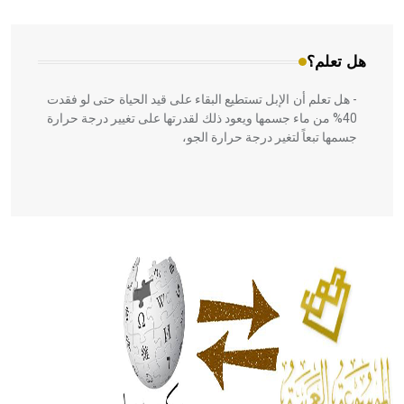
جسمها تبعاً لتغير درجة حرارة الجو،
هل تعلم؟
- هل تعلم أن أبقراط كتب في الطب أربعة مؤلفات هي:
الحكم، الأدلة، تنظيم التغذية، ورسالته في جروح الرأس. ويعود
له الفضل بأنه حرر الطب من الدين والفلسفة.
- هل تعلم أن المرجان إفراز حيواني يتكون في البحر ويتركب
من مادة كربونات الكلسيوم، وهو أحمر أو شديد الحمرة وهو
أجود أنواعه، ويمتاز بكبر الحجم ويسمى الش
هل تعلم أن الأبسيد كلمة فرنسية اللفظ تم اعتمادها مصطلحاً
أثرياً يستخدم في العمارة عموماً وفي العمارة الدينية الخاصة