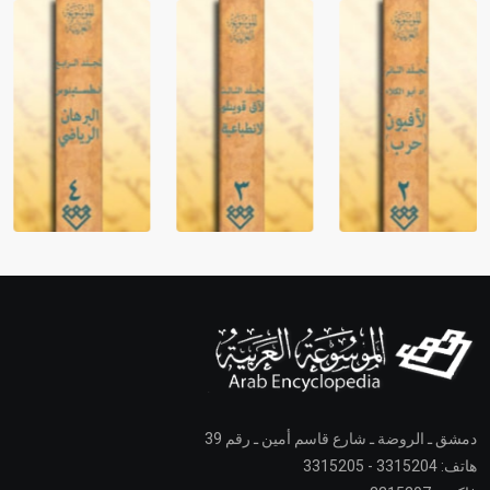
دمشق ـ الروضة ـ شارع قاسم أمين ـ رقم 39
هاتف: 3315204 - 3315205