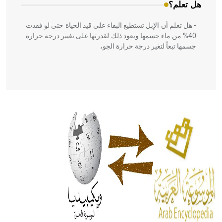
هل تعلم؟
- هل تعلم أن الإبل تستطيع البقاء على قيد الحياة حتى لو فقدت
40% من ماء جسمها ويعود ذلك لقدرتها على تغيير درجة حرارة
جسمها تبعاً لتغير درجة حرارة الجو،
- هل تعلم أن أبقراط كتب في الطب أربعة مؤلفات هي:
الحكم، الأدلة، تنظيم التغذية، ورسالته في جروح الرأس. ويعود
له الفضل بأنه حرر الطب من الدين والفلسفة.
- هل تعلم أن المرجان إفراز حيواني يتكون في البحر ويتركب
من مادة كربونات الكلسيوم، وهو أحمر أو شديد الحمرة وهو
أجود أنواعه، ويمتاز بكبر الحجم ويسمى الش