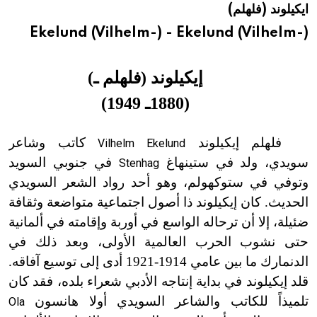
ايكيلوند (فلهلم)
هيئة الموسوعة العربية تطلق موسوعات جديدة في عام 2026
Ekelund (Vilhelm-) - Ekelund (Vilhelm-)
إيكيلوند (فلهلم ـ
)
(
1880ـ 1949
)
فلهلم إيكيلوند
كاتب وشاعر
Vilhelm Ekelund
سويدي، ولد في ستينهاغ
في جنوبي السويد
Stenhag
وتوفي في ستوكهولم، وهو أحد رواد الشعر السويدي
الحديث. كان إيكيلوند ذا أصول اجتماعية متواضعة وثقافة
ضئيلة، إلا أن ترحاله الواسع في أوربة وإقامته في ألمانية
حتى نشوب الحرب العالمية الأولى، وبعد ذلك في
الدنمارك ما بين عامي 1914
-
1921 أدى إلى توسيع آفاقه.
قلد إيكيلوند في بداية إنتاجه الأدبي شعراء بلده، فقد كان
تلميذاً للكاتب والشاعر السويدي أولا هانسون
Ola