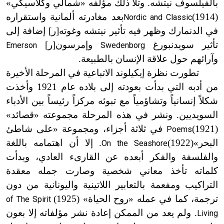
بالفيلسوف نيتشه. وتلا ذلك مؤلفه «شمالي وكلاسيكي»
(1914)
بعد مغادرته ألمانية واستقراره
Nordic and Classic
في الدنمارك وظهر فيه تأثير نيتشه وغوته[ر] إضافة إلى
تأثير سويدنبورغ
وإمرسون[ر]
Emerson
Swedenborg
وآرائهم حول علاقة الإنسان بالطبيعة.
تطورت نظرة إيكيلوند الاتباعية في المرحلة الأخيرة
من أدبه التي بدأت بعودته إلى بلاده عام 1921 وأخذت
شكلاً إنسانياً وتشاؤمياً مع تبوئه مركزاً رئيساً بين الأدباء
السويديين. ونشر في هذه المرحلة مجموعته «قصائد»
(1921
)
في ثلاثة أجزاء، ومجموعة «على شاطئ
Poems
البحر»
(
1922)
. إلا أن اهتمامه باللغة
On the Seashore
والفلسفة والفكر أبعده عن القارىء العادي، وبدأت
كلماته تأخذ معاني شخصية وصارت جمله معقدة
التراكيب ومفعمة بالتعابير اللاتينية واليونانية من دون
ترجمة، كما في عمله «روح الحياة» (
1925)
of
The Spirit
. ولم يعد من الممكن إعادة نشر مؤلفاته إلا بعون
Living