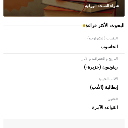
شراء النسخة الورقية
البحوث الأكثر قراءة
التقنيات (التكنولوجية)
الحاسوب
التاريخ و الجغرافية و الآثار
ريئونيون (جزيرة-)
الآداب اللاتينية
إيطالية (الأدب)
القانون
- هل تعلم أن الأبلق نوع من الفنون الهندسية التي ارتبطت
بالعمارة الإسلامية في بلاد الشام ومصر خاصة، حيث يحرص
القواعد الآمرة
المعمار على بناء مداميكه وخاصة في الواجهات