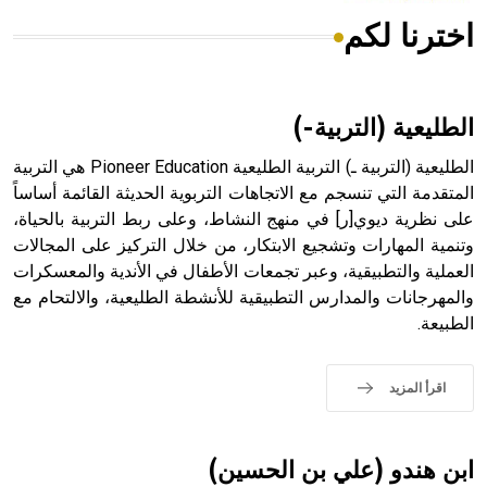
اخترنا لكم
هل تعلم أن الأبسيد كلمة فرنسية اللفظ تم اعتمادها مصطلحاً
أثرياً يستخدم في العمارة عموماً وفي العمارة الدينية الخاصة
بالكنائس خصوصاً، وفي الإنكليزية أب
الطليعية (التربية-)
الطليعية (التربية ـ) التربية الطليعية Pioneer Education هي التربية
المتقدمة التي تنسجم مع الاتجاهات التربوية الحديثة القائمة أساساً
على نظرية ديوي[ر] في منهج النشاط، وعلى ربط التربية بالحياة،
- هل تعلم أن أبجر Abgar اسم معروف جيداً يعود إلى عدد من
الملوك الذين حكموا مدينة إديسا (الرها) من أبجر الأول وحتى
وتنمية المهارات وتشجيع الابتكار، من خلال التركيز على المجالات
التاسع، وهم ينتسبون إلى أسرة أوسروين
العملية والتطبيقية، وعبر تجمعات الأطفال في الأندية والمعسكرات
والمهرجانات والمدارس التطبيقية للأنشطة الطليعية، والالتحام مع
الطبيعة.
- هل تعلم أن الأبجدية الكنعانية تتألف من /22/ علامة كتابية
اقرأ المزيد
sign تكتب منفصلة غير متصلة، وتعتمد المبدأ الأكوروفوني،
حيث تقتصر القيمة الصوتية للعلامة الك
ابن هندو (علي بن الحسين)