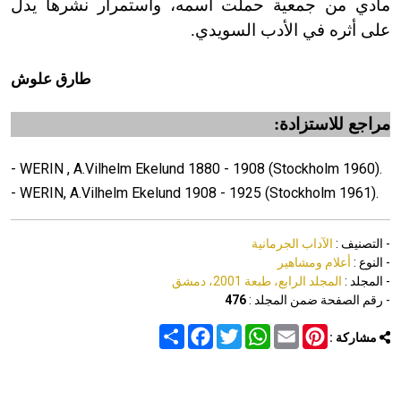
مادي من جمعية حملت اسمه، واستمرار نشرها يدل
على أثره في الأدب السويدي.
طارق علوش
مراجع للاستزادة:
- WERIN , A.Vilhelm Ekelund 1880 - 1908 (Stockholm 1960).
- WERIN, A.Vilhelm Ekelund 1908 - 1925 (Stockholm 1961).
- التصنيف :
الآداب الجرمانية
- النوع :
أعلام ومشاهير
- المجلد :
المجلد الرابع، طبعة 2001، دمشق
- رقم الصفحة ضمن المجلد :
476
Share
Facebook
Twitter
WhatsApp
Email
Pinterest
مشاركة :