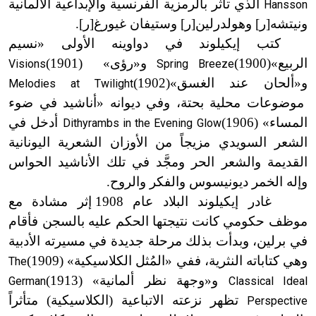
الذي تأثر بالرمزية الفرنسية والإبداعية الألمانية
Hansson
ونيتشه[ر] وهولدرلين[ر] وستيفان غيورغ[ر].
كتب إيكيلوند في دواوينه الأولى «نسيم
الربيع»
(1900
)
و
«
رؤى»
(1901
)
Visions
Spring Breeze
و
«
ألحان عند الغسق»
(1902
)
Melodies at Twilight
موضوعات محلية بحتة، وفي ديوانه «أناشيد في ضوء
المساء»
(1906
)
أدخل في
Dithyrambs in the Evening Glow
الشعر السويدي مزيجاً من الأوزان الشعرية اليونانية
القديمة والشعر الحر ومجَّد في تلك الأناشيد الحواس
وإله الخمر ديونيسوس والفكر والروح.
غادر إيكيلوند البلاد عام 1908 إثر مشادة مع
موظف حكومي كانت نتيجتها الحكم عليه بالسجن فأقام
في برلين، وبدأت بذلك مرحلة جديدة في مسيرته الأدبية
وهي كتاباته النثرية، ففي «المُثل الكلاسيكية»
(1909
)
The
و
«
وجهة نظر ألمانية»
(1913
)
German
Classical Ideal
تظهر نزعته الاتباعية (الكلاسيكية) متأثراً
Perspective