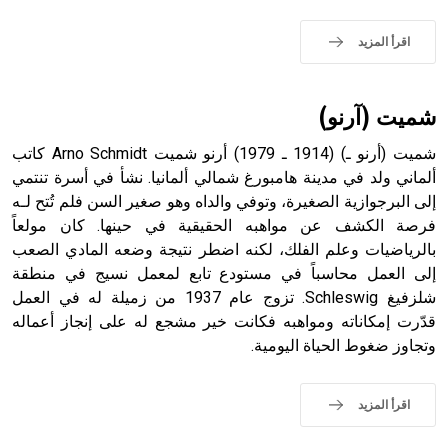
اقرأ المزيد
- هل تعلم أن الأبجدية الكنعانية تتألف من /22/ علامة كتابية
sign تكتب منفصلة غير متصلة، وتعتمد المبدأ الأكوروفوني،
حيث تقتصر القيمة الصوتية للعلامة الك
شميت (آرنو)
شميت (أرنو ـ) (1914 ـ 1979) أرنو شميت Arno Schmidt كاتب
ألماني ولد في مدينة هامبورغ شمالي ألمانيا. نشأ في أسرة تنتمي
إلى البرجوازية الصغيرة، وتوفي والداه وهو صغير السن فلم تُتح لـه
فرصة الكشف عن مواهبه الحقيقية في حينها. كان مولعاً
بالرياضيات وعلم الفلك، لكنه اضطر نتيجة وضعه المادي الصعب
إلى العمل محاسباً في مستودع تابع لمعمل نسيج في منطقة
شلزفيغ Schleswig. تزوج عام 1937 من زميلة له في العمل
قدّرت إمكاناته ومواهبه فكانت خير مشجع له على إنجاز أعماله
وتجاوز ضغوط الحياة اليومية.
اقرأ المزيد