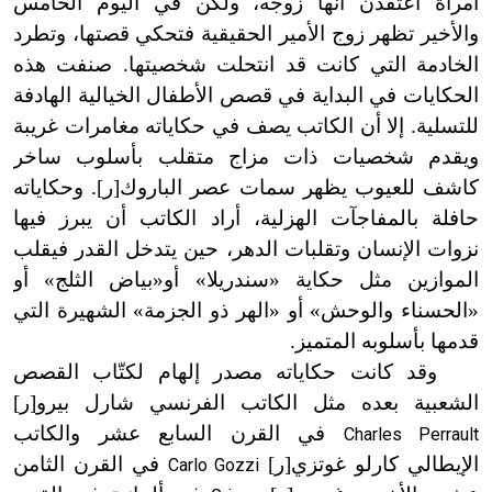
امرأة اعتقدن أنها زوجه، ولكن في اليوم الخامس
والأخير تظهر زوج الأمير الحقيقية فتحكي قصتها، وتطرد
الخادمة التي كانت قد انتحلت شخصيتها. صنفت هذه
الحكايات في البداية في قصص الأطفال الخيالية الهادفة
للتسلية. إلا أن الكاتب يصف في حكاياته مغامرات غريبة
ويقدم شخصيات ذات مزاج متقلب بأسلوب ساخر
كاشف للعيوب يظهر سمات عصر الباروك[ر]. وحكاياته
حافلة بالمفاجآت الهزلية، أراد الكاتب أن يبرز فيها
نزوات الإنسان وتقلبات الدهر، حين يتدخل القدر فيقلب
الموازين مثل حكاية «سندريلا» أو
«
بياض الثلج» أو
«الحسناء والوحش» أو «الهر ذو الجزمة» الشهيرة التي
قدمها بأسلوبه المتميز.
وقد كانت حكاياته مصدر إلهام لكتّاب القصص
الشعبية بعده مثل الكاتب الفرنسي شارل بيرو[ر]
في القرن السابع عشر والكاتب
Charles Perrault
الإيطالي كارلو غوتزي[ر]
في القرن الثامن
Carlo Gozzi