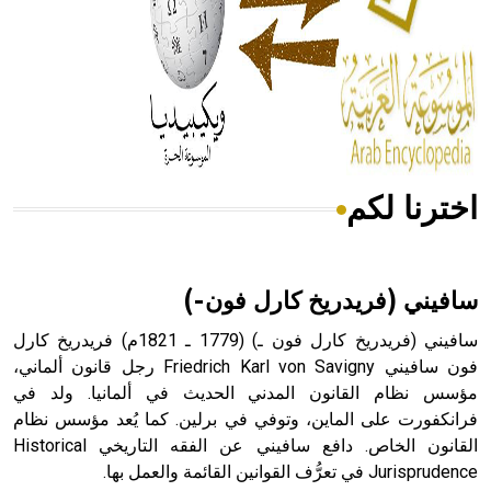
- هل تعلم أن المرجان إفراز حيواني يتكون في البحر ويتركب
من مادة كربونات الكلسيوم، وهو أحمر أو شديد الحمرة وهو
أجود أنواعه، ويمتاز بكبر الحجم ويسمى الش
اخترنا لكم
هل تعلم أن الأبسيد كلمة فرنسية اللفظ تم اعتمادها مصطلحاً
أثرياً يستخدم في العمارة عموماً وفي العمارة الدينية الخاصة
بالكنائس خصوصاً، وفي الإنكليزية أب
سافيني (فريدريخ كارل فون-)
سافيني (فريدريخ كارل فون ـ) (1779 ـ 1821م) فريدريخ كارل
فون سافيني Friedrich Karl von Savigny رجل قانون ألماني،
مؤسس نظام القانون المدني الحديث في ألمانيا. ولد في
- هل تعلم أن أبجر Abgar اسم معروف جيداً يعود إلى عدد من
الملوك الذين حكموا مدينة إديسا (الرها) من أبجر الأول وحتى
فرانكفورت على الماين، وتوفي في برلين. كما يُعد مؤسس نظام
التاسع، وهم ينتسبون إلى أسرة أوسروين
القانون الخاص. دافع سافيني عن الفقه التاريخي Historical
Jurisprudence في تعرُّف القوانين القائمة والعمل بها.