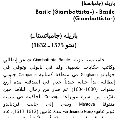
بازيله (جامباتستا)
هيئة الموسوعة العربية تطلق موسوعات جديدة في عام 2026
Basile (Giambattista-) - Basile
(Giambattista-)
بازيله (جامباتستا ـ
)
(
نحو 1575 ـ 1632
)
جامباتستا بازيله
شاعر إيطالي
Giambattista Basile
وكاتب حكايات شعبية. ولد في نابولي وتوفي في
جوليانو
في منطقة كمبانية
جنوبي
Campania
Giugliano
إيطالية. بدأ حياته جندياً خدم في البندقية مدة أربع
سنوات (1600
-
1604
)
. ثم صار من رجال البلاط حين
تقرّب من أسرة غونزاغا
الحاكمة في مدينة
Gonzaga
منتوفا
وبقي إلى جانب فردناندو
Mantova
غونزاغا
مدة عامين (1612
-
1613
)
. عاد
Ferdinando Gonzaga