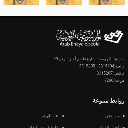
دمشق ـ الروضة ـ شارع قاسم أمين ـ رقم 39
هاتف: 3315204 - 3315205
فاكس: 3315207
ص.ب: 7296
روابط متنوعة
من نحن
عن الهيئة
أخبار الهيئة
كلمة المدير العام