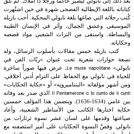
بعد ذلك إلى نابولي ليصير حاكماً ورجلاً ذا أملاك. لم تلقَ
كتاباته باللغة الإيطالية الفصحى شهرة في حين اشتُهرت
كُتب رحلاته التي صاغها بلغة نابولي المحكية. أحب بازيله
الموسيقى وعشق الجمال، وآثر في الإنسان الطيبة
والبساطة. واستقى من التراث الشعبي
مواد
قصصه
وحكاياته.
كتب بازيله خمس مقالات بأسلوب الرسائل، وله
تسعة حوارات شعرية تحت عنوان «ربّات الفن في
نابولي»
، عرض فيها صوراً ساخرة
Le muse napolitane
للحياة في نابولي مع الحفاظ على التزام أدبي أخلاقي.
ومن أشهر مؤلفاته «البنتاميرونِه» أو «حكاية الحكايات»
الذي صدر بعد وفاته
Il Pentamerone o lo cunto de li cunti
بين عامي (1634
-
1636
)
. ويتضمن هذا المؤلف خمسين
حكاية اختارها الكاتب من الأساطير الشعبية، وأعاد
صياغتها وقدمها على لسان عشر نسوة ثرثارات من
نابولي. وقصَّ النسوة الحكايات على أمير استضفنه مع