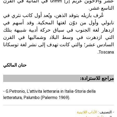
عشر والأخوين غريم [ر]
في ألمانية في القرن
Grimm
التاسع عشر.
عُرف بازيله بتوقد الذهن، ويُعد أول كاتب نثري في
نابولي وأول من دوّن لغتها المحكية. وقد أسهم في
ازدهار لغة الجنوب في سياق حركة أدبية شبيهة بتلك
التي ازدهرت في وسط البلاد وشماليها في القرن
السادس عشر؛ والتي كانت تهدف إلى نشر لغة توسكانا
.
Toscana
حنان المالكي
مراجع للاستزادة:
- G.Petronio, L'attivita letteraria in Italia-Storia della
letteratura, Palumbo (Palermo 1969).
- التصنيف :
الآداب اللاتينية