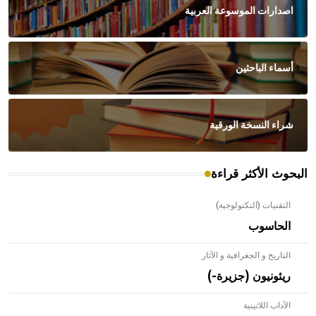
اصدارات الموسوعة العربية
أسماء الباحثين
شراء النسخة الورقية
البحوث الأكثر قراءة
التقنيات (التكنولوجية)
الحاسوب
التاريخ و الجغرافية و الآثار
ريئونيون (جزيرة-)
الآداب اللاتينية