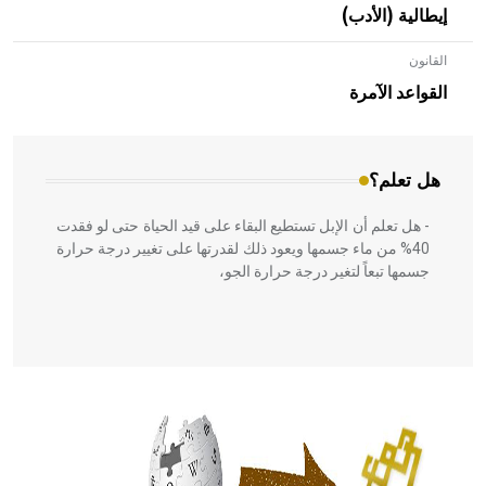
إيطالية (الأدب)
القانون
- هل تعلم أن الأبلق نوع من الفنون الهندسية التي ارتبطت
بالعمارة الإسلامية في بلاد الشام ومصر خاصة، حيث يحرص
القواعد الآمرة
المعمار على بناء مداميكه وخاصة في الواجهات
هل تعلم؟
- هل تعلم أن الإبل تستطيع البقاء على قيد الحياة حتى لو فقدت
40% من ماء جسمها ويعود ذلك لقدرتها على تغيير درجة حرارة
جسمها تبعاً لتغير درجة حرارة الجو،
- هل تعلم أن أبقراط كتب في الطب أربعة مؤلفات هي:
الحكم، الأدلة، تنظيم التغذية، ورسالته في جروح الرأس. ويعود
له الفضل بأنه حرر الطب من الدين والفلسفة.