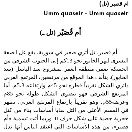
ام قصير (تل)
هيئة الموسوعة العربية تطلق موسوعات جديدة في عام 2026
Umm quaseir - Umm quaseir
أم قُصَيْر (تل ـ)
أم قصير، تل أثري صغير في سورية، يقع عل الضفة
اليسرى لنهر الخابور نحو 13كم إلى الجنوب الشرقي من
الحسكة ضمن منطقة الغمر لمشروع سد الباسل (سد
الخابور). يتألف هذا الموقع من مرتفعين، المرتفع الغربي
دائري الشكل تقريباً قطره نحو 45م وارتفاعه 5،3م. أما
المرتفع الشرقي فهو بيضوي الشكل طوله نحو 85م
وعرضه55م، وهو تقريباً بارتفاع المرتفع الغربي. تظهر
في القسم الأعلى من التل بقايا أساسات بناء من كتل
حجرية جصية على شكل حرف
. وربما أتت تسمية «أم
U
قصير»، من هذه الأساسات التي اعتقد الناس أنها تدل