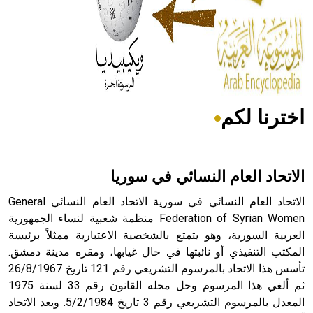
- هل تعلم أن المرجان إفراز حيواني يتكون في البحر ويتركب
من مادة كربونات الكلسيوم، وهو أحمر أو شديد الحمرة وهو
أجود أنواعه، ويمتاز بكبر الحجم ويسمى الش
اخترنا لكم
هل تعلم أن الأبسيد كلمة فرنسية اللفظ تم اعتمادها مصطلحاً
أثرياً يستخدم في العمارة عموماً وفي العمارة الدينية الخاصة
بالكنائس خصوصاً، وفي الإنكليزية أب
الاتحاد العام النسائي في سوريا
الاتحاد العام النسائي في سورية الاتحاد العام النسائي General
Federation of Syrian Women منظمة شعبية لنساء الجمهورية
العربية السورية، وهو يتمتع بالشخصية الاعتبارية ممثلاً برئيسة
- هل تعلم أن أبجر Abgar اسم معروف جيداً يعود إلى عدد من
الملوك الذين حكموا مدينة إديسا (الرها) من أبجر الأول وحتى
المكتب التنفيذي أو نائبتها في حال غيابها، ومقره مدينة دمشق.
التاسع، وهم ينتسبون إلى أسرة أوسروين
تأسس هذا الاتحاد بالمرسوم التشريعي رقم 121 تاريخ 26/8/1967
ثم ألغي هذا المرسوم وحل محله القانون رقم 33 لسنة 1975
المعدل بالمرسوم التشريعي رقم 3 تاريخ 5/2/1984. ويعد الاتحاد