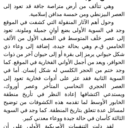
وهي تتألف من أرض متراصة جافة قد تعود إلى
العصر البيزنطي ومن خمسة مدافن إسلامية.
وحول أهم الآثار المنقولة التي كشفت في الموقع
وجد في السوية الأولى بضع أوانٍ جميلة وملونة، تعود
إلى عصر حَلَف المتوسط في النصف الأول من الألف
الخامس ق.م وهي بحالة جيدة، إضافة إلى وعاء ذي
شكل حيواني يرمز إلى بقرة أو إلى حيوان آخر من ذوات
الحوافر، ويعد من أجمل الأواني الفخارية في الموقع. كما
وجد ختم من الحجر الكلسي له شكل إنسان. أما في
السوية الثانية فقد عثر على أدوات فخارية تعود إلى
العصر الحجري النحاسي المتأخر وعصر أوروك،
ويستدعي اكتشافها إعادة النظر في تأريخ منطقة
الخابور الأوسط لما تقدمه هذه الكشوفات من توضيح
لمسائل عدة تتعلق بتاريخ المنطقة. كما وجد في السوية
الثالثة كأسان في حالة جيدة ووعاء معدني كبير.
لقد دلت التنقيبات الأمريكية الأولى على أن