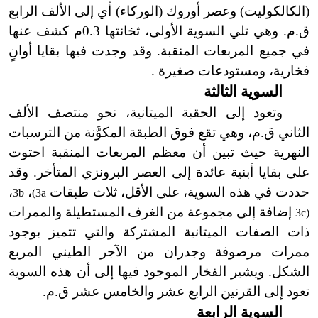
(الكالكوليت) وعصر أوروك (الوركاء) أي إلى الألف الرابع
ق.م. وهي تلي السوية الأولى، ثخانتها 0.3م كشف عنها
في جميع المربعات المنقبة. وقد وجدت فيها بقايا أوانٍ
فخارية، ومستودعات صغيرة .
السوية الثالثة
وتعود إلى الحقبة الميتانية، نحو منتصف الألف
الثاني ق.م، وهي تقع فوق الطبقة المكوَّنة من الترسبات
النهرية حيث تبين أن معظم المربعات المنقبة احتوت
على بقايا أبنية عائدة إلى العصر البرونزي المتأخر. وقد
حددت في هذه السوية، على الأقل، ثلاث طبقات
،
،
3b
(3a
إضافة إلى مجموعة من الغرف المستطيلة والممرات
3c)
ذات الصفات الميتانية المشتركة والتي تتميز بوجود
ممرات مرصوفة وجدران من الآجر الطيني المربع
الشكل. ويشير الفخار الموجود فيها إلى أن هذه السوية
تعود إلى القرنين الرابع عشر والخامس عشر ق.م.
السوية الرابعة