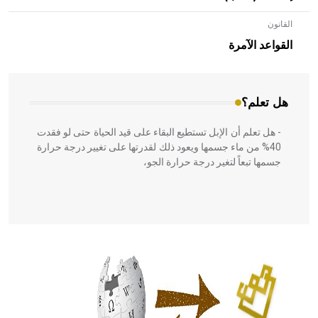
القانون
- هل تعلم أن الأبلق نوع من الفنون الهندسية التي ارتبطت
بالعمارة الإسلامية في بلاد الشام ومصر خاصة، حيث يحرص
القواعد الآمرة
المعمار على بناء مداميكه وخاصة في الواجهات
هل تعلم؟
- هل تعلم أن الإبل تستطيع البقاء على قيد الحياة حتى لو فقدت
40% من ماء جسمها ويعود ذلك لقدرتها على تغيير درجة حرارة
جسمها تبعاً لتغير درجة حرارة الجو،
- هل تعلم أن أبقراط كتب في الطب أربعة مؤلفات هي:
الحكم، الأدلة، تنظيم التغذية، ورسالته في جروح الرأس. ويعود
له الفضل بأنه حرر الطب من الدين والفلسفة.