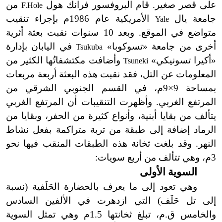
على قصر صغير. قام البروفسور فرانك هول
من
F.Hole
جامعة يال
الأمريكية عام 1986م بإجراء تنقيب
Yale
متواضع في الموقع. وبعد 10 سنوات نقبت بعثة أثرية
أخرى من جامعة «تسوكوبا»
في اليابان بإدارة
Tsukuba
«أكيرا تسونيكي»
وأضافت مكتشفاتُها الكثير من
Tsuneki
المعلومات عن التل، فقد نقبت هذه البعثة أربعة مربعات
بمساحة 9×9م، في القسم الجنوبي الشرقي من
المرتفع الغربي. وأظهرت التنقيبات أن المرتفع الغربي
يتألف من بقايا أبنية، وأنواع كثيرة من الحفر، وبقايا من
الرماد إضافة إلى طبقة من تربة متراكمة بفعل نشاط
النهر. وقد بلغت ثخانة هذه الطبقات المنقب فيها نحو
3م، وهي تتألف من أربع سويات:
السوية الأولى
وهي تعود إلى ما يعرف بالحضارة الحَلَفية (نسبة
إلى تل حَلَف) التي ازدهرت في الألفين السادس
والخامس ق.م، تبلغ ثخانتها 1.5م وهي تمثل السوية