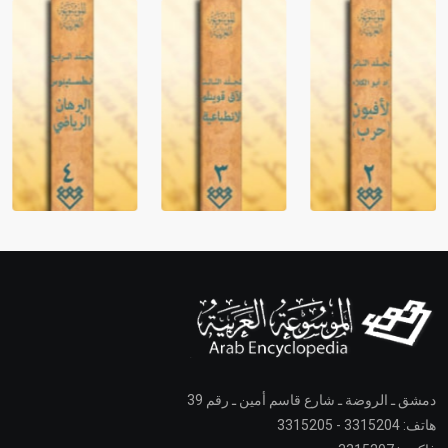
دمشق ـ الروضة ـ شارع قاسم أمين ـ رقم 39
هاتف: 3315204 - 3315205