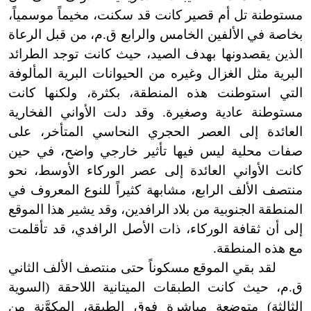
مستوطنة تل أم قصير كانت قد سكنت، مخيماً موسمياً،
بخاصة في الألفين الخامس والرابع ق.م، من قبل الرعاة
الذين يقصدونها بهدف الصيد، حيث كانت توجد الطرائد
البرية مثل الغزال وغيره من الحيوانات البرية المألوفة
التي استوطنت هذه المنطقة، بكثرة، ولكنها كانت
مستوطنة عادية وصغيرة. وقد دلت الأواني الفخارية
العائدة إلى العصر الحجري النحاسي المتأخر، على
صفات محلية ليس فيها تأثير خارجي واضح، في حين
كانت الأواني العائدة إلى عصر الوركاء الأوسط، نحو
منتصف الألف الرابع، مشابهة كثيراً للنوع المعروف في
المنطقة الجنوبية من بلاد الرافدين، وقد يشير هذا الموقع
إلى أن ثقافة الوركاء، ذات الأصل الرافدي، قد تأقلمت
مع هذه المنطقة.
لقد بقي الموقع مسكوناً حتى منتصف الألف الثاني
ق.م، حيث كانت الطبقات الميتانية اللاحقة (السوية
الثالثة) متوضعة مباشرة فوق الطبقة، المكوَّنة من