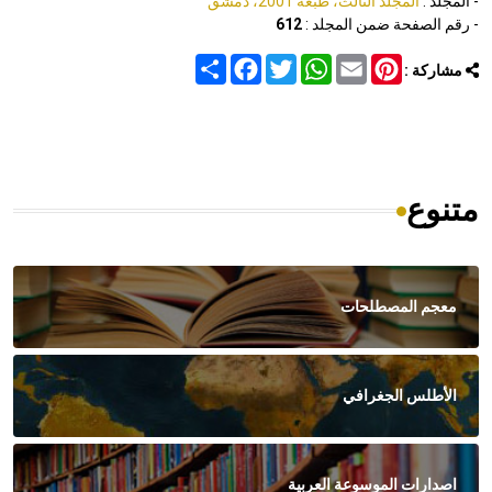
- المجلد :
المجلد الثالث، طبعة 2001، دمشق
- رقم الصفحة ضمن المجلد :
612
Share
Facebook
Twitter
WhatsApp
Email
Pinterest
مشاركة :
متنوع
معجم المصطلحات
الأطلس الجغرافي
اصدارات الموسوعة العربية