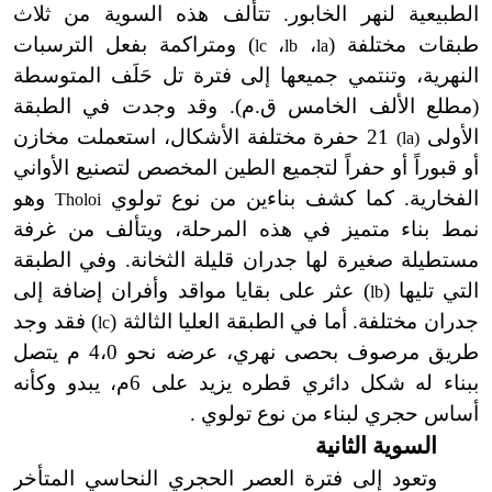
الطبيعية لنهر الخابور. تتألف هذه السوية من ثلاث
طبقات مختلفة (
،
،
) ومتراكمة بفعل الترسبات
lc
lb
la
النهرية، وتنتمي جميعها إلى فترة تل حَلَف المتوسطة
(مطلع الألف الخامس ق.م). وقد وجدت في الطبقة
الأولى
21
حفرة مختلفة الأشكال، استعملت مخازن
(la)
أو قبوراً أو حفراً لتجميع الطين المخصص لتصنيع الأواني
الفخارية. كما كشف بناءين من نوع تولوي
وهو
Tholoi
نمط بناء متميز في هذه المرحلة، ويتألف من غرفة
مستطيلة صغيرة لها جدران قليلة الثخانة. وفي الطبقة
التي تليها (
) عثر على بقايا مواقد وأفران إضافة إلى
lb
جدران مختلفة. أما في الطبقة العليا الثالثة (
) فقد وجد
lc
طريق مرصوف بحصى نهري، عرضه نحو 4،0 م يتصل
ببناء له شكل دائري قطره يزيد على 6م، يبدو وكأنه
أساس حجري لبناء من نوع تولوي .
السوية الثانية
وتعود إلى فترة العصر الحجري النحاسي المتأخر