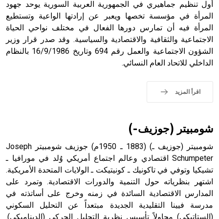
أول تنظيم جماهيري في الجمهورية العربية السورية يوحد جهود
المرأة في مؤسسة تخصها ويعبر عن إرادتها الواعية وتستطيع
- هل تعلم أن الأبجدية الكنعانية تتألف من /22/ علامة كتابية
المرأة فيه أن تمارس دورها الفعال في مختلف نواحي الحياة
sign تكتب منفصلة غير متصلة، وتعتمد المبدأ الأكوروفوني،
الاجتماعية والثقافية والاقتصادية والسياسية. وقد صدر قرار وزير
حيث تقتصر القيمة الصوتية للعلامة الك
الشؤون الاجتماعية والعمل رقم 694 وتاريخ 16/9/1986 بالنظام
الداخلي للاتحاد العام النسائي.
اقرأ المزيد
شومبيتر (جوزيف-)
شومبيتر (جوزيف ـ) (1883 ـ 1950م) جوزيف شومبيتر Joseph
Schumpeter اقتصادي وعالم اجتماع أمريكي وُلد في مورافيا ـ
تشيكيا وتوفي في تاكونيك ـ كونيتيكت ـ الولايات المتحدة الأمريكية.
اشتهر بنظرياته حول التنمية والدورات الاقتصادية. وتمرد على
المدارس الاقتصادية السائدة في زمنه وخرج على أساتذته في
مدرسة فيينا التقليدية الجديدة مبتعداً عن التحليل السكوني
(الستاتيكي) محاولاً تأسيس نظرية التحليل الحركي (الديناميكي).