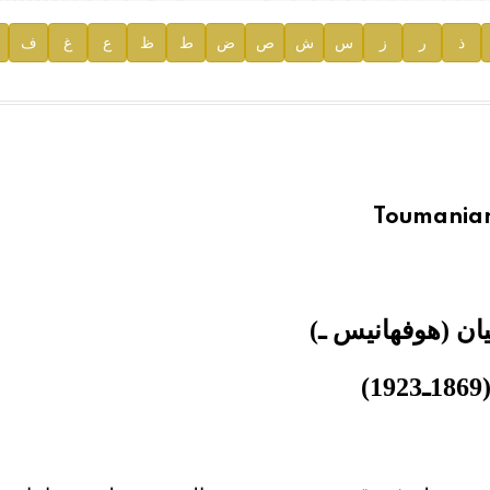
ذ
ر
ز
س
ش
ص
ض
ط
ظ
ع
غ
ف
ية
Toumanian
يان (هوفهانيس ـ)
1869ـ1923)