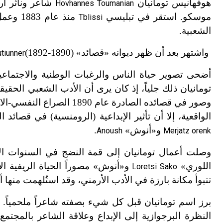
هوفهانيس تومانيان
شاعر وناثر أر
Hovhannes Toumanian
موسكو. استقر في تبليسي
منذ عا
Tblissi
الشعبية.
واشتهر بعد أن ظهر ديوانه «قصائد»
(1890-1892)
tiunner
أضحى تصوير حياة الناس والرغبات الوطنية والاجتماعي
تومانيان ذلك جلياً، إذ كان يرى أن الأدب الشعبي الحق
وصور في قصائده الصادرة عام 1890 الصراع النفسي
-
ال
الواقعية، إلا أن تأثير الإبداعية (الرومنسية) في قصا
و
«
أنوش»
.
Anoush
Merjatz orenk
وصلت أعمال تومانيان إلى قمة النضج في السنوات ال
اللوري»
و«أنوش» مصوراً الحياة الريفية الأ
Loretsi Sako
تتبوأ مكانة بارزة في الأدب الأرمني، وقد استُلهمت منها أوبر
برز اسم تومانيان قبل كل شيء بصفته شاعراً ملحمياً.
النظرة البرجوازية إلى الإبداع وعلاقة الشاعر بالمجتمع، ونظم في عام 1902 القصيدة 