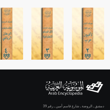
دمشق ـ الروضة ـ شارع قاسم أمين ـ رقم 39