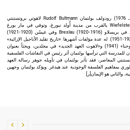
حيث تقتصر القيمة الصوتية للعلامة الك
بولتمان (رودولف ـ) (1884 ـ 1976) رودولف بولتمان Rudolf Bultmann لاهوتي بروتستنتي
ألماني، ولد في ويفلستد Wiefelstede بالقرب من مدينة أُولد نبورغ، وتوفي في مار بورغ
Marburg. درّس العهد الجديد في بريسلاو (1916-1920) Breslau وفي غيسّن (1920-1921)
Giessen ثم في ماربورغ (1921-1951). له عدة مؤلفات أشهرها: «تاريخ تقليد الأناجيل الإزائية»
(1921) Synoptic و«إنجيل يوحنا» (1941) و«لاهوت العهد الجديد» في مجلدين، وبحثاً بعنوان
ان للمدرسة التي ترأسها بولتمان أثر رئيس في النقاشات الفلسفية
تستنتي المعاصر، فقد تأثر بولتمان في تأويله جوهر رسالة العهد
طوري بمفاهيم الفلسفة الوجودية عند هيدغر. ويؤكد بولتمان وجهين
، والثاني هو الإيمان[ر].