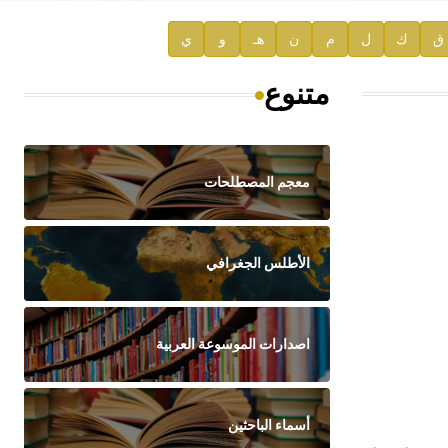
ق
ك
ل
م
ن
هـ
و
ي
متنوع
معجم المصطلحات
الأطلس الجغرافي
اصدارات الموسوعة العربية
أسماء الباحثين