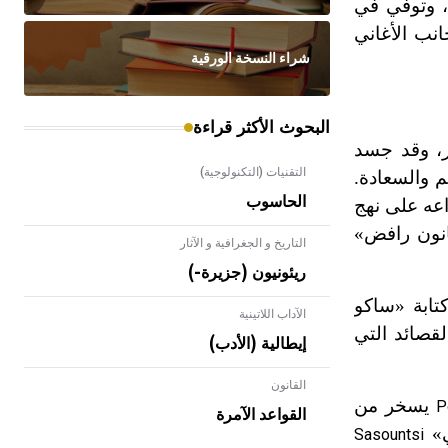
، وتوفي في
 جانب الأغاني
شراء النسخة الورقية
البحوث الأكثر قراءة
ر، وقد جسد
التقنيات (التكنولوجية)
م والسعادة.
الحاسوب
اعه على نهج
نون رافض»
التاريخ و الجغرافية و الآثار
ريئونيون (جزيرة-)
تابة «ساكو
الآداب اللاتينية
لقصائد التي
إيطالية (الأدب)
القانون
- هل تعلم أن الأبلق نوع من الفنون
يسخر من
P
الهندسية التي ارتبطت بالعمارة الإسلامية
القواعد الآمرة
في بلاد الشام ومصر خاصة، حيث يحرص
Sasountsi