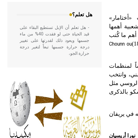
المعمار على بناء مداميكه وخاصة في
الواجهات
هل تعلم؟
«أختامار»
عبية أهمها
- هل تعلم أن الإبل تستطيع البقاء على
قيد الحياة حتى لو فقدت 40% من ماء
 أهم ما كُتب
جسمها ويعود ذلك لقدرتها على تغيير
Chounn ou
درجة حرارة جسمها تبعاً لتغير درجة
حرارة الجو،
اً لمنظمات
مني، وانتخب
- هل تعلم أن أبقراط كتب في الطب
أربعة مؤلفات هي: الحكم، الأدلة، تنظيم
من الأدب الروسي مثل
التغذية، ورسالته في جروح الرأس.
نظمة اليونسكو بالذكرى
ويعود له الفضل بأنه حرر الطب من
الدين والفلسفة.
 في يريفان
- هل تعلم أن المرجان إفراز حيواني
يتكون في البحر ويتركب من مادة
كربونات الكلسيوم، وهو أحمر أو شديد
نورا أريسيان