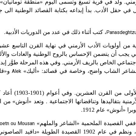
مني. ولد في قرية تسيغ وتسمى اليوم «منطقة تومانيان»
م 1883 وعمل في حقل الأدب. بدأ إبداعه بكتابة القصائد الوطنية الى
، كتب أثناء ذلك في عدد من الدوريات الأدبية.
Panasdeghtzu
ة من أولويات الأدب الأرمني في نهاية القرن التاسع عش
يقي يجب أن يتضمن الإحساس بالروح الوطنية والعادات والأل
اجتماعي الخاص بالريف الأرمني. وفي هذه المرحلة طوَّر إبد
ئد الشاعر الشاب واضح، وخاصة في قصائد: «أليك»
و«قا
Alek
أولى من القرن العشرين. وفي أعوام
(
1901
-
1903
)
أعاد ك
رمنية بتقاليدها وتناقضاتها الاجتماعية . وتعد «أنوش» من ا
ا «أنوش» عام 1912.
 ففي القصيدة الملحمية «الشاعر والملهم»
oetn ou Mousan
الطويلة «دافيد الصاصوني»