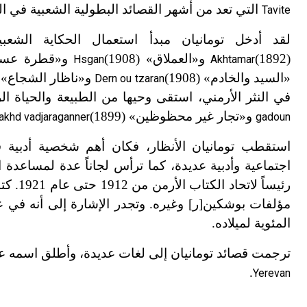
التي تعد من أشهر القصائد البطولية الشعبية في ال
Tavite
لقد أدخل تومانيان مبدأ استعمال الحكاية الشعب
(1892)
و«العملاق»
(1908)
و«قطرة عس
Hsgan
Akhtamar
«السيد والخادم»
(1908)
و«ناظار الشجاع»
)
Dern ou tzaran
في النثر الأرمني، استقى وحيها من الطبيعة والحياة ا
و«تجار غير محظوظين»
(1899)
akhd vadjaraganner
gadoun
استقطب تومانيان الأنظار، فكان أهم شخصية أدبية 
اجتماعية وأدبية عديدة، كما ترأس لجاناً عدة لمساعدة 
رئيساً
المئوية لميلاده.
ترجمت قصائد تومانيان إلى لغات عديدة، وأطلق اسمه عل
.
Yerevan