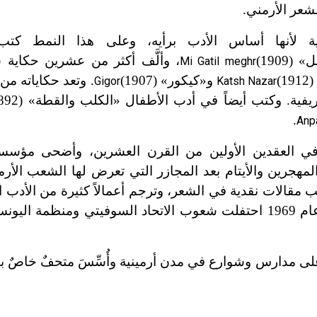
شعر الأرمني.
ية لأنها أساس الأدب برأيه، وعلى هذا النمط كتب 
ل»
(1909)
، وألَّف أكثر من عشرين حكاية ش
Mi Gatil meghr
(1912
و«كيكور»
(1907)
. وتعد حكاياته من
Gigor
Katsh Nazar
لريفية. وكتب أيضاً في أدب الأطفال «الكلب والقطة»
(1892)
.
Anp
في العقدين الأولين من القرن العشرين، وأضحى مؤسس
المهجرين والأيتام بعد المجازر التي تعرض لها الشعب الأر
 لاتحاد الكتاب الأرمن من 1912 حتى عام 1921. كتب مقالات نقدية في الشعر، وترجم أعمالاً كثيرة 
مؤلفات بوشكين[ر] وغيره. وتجدر الإشارة إلى أنه في عام 1969 احتفلت شعوب الاتحاد السوفيتي وم
ى مدارس وشوارع في مدن أرمينية وأُسِّسَ متحفٌ خاصٌ به