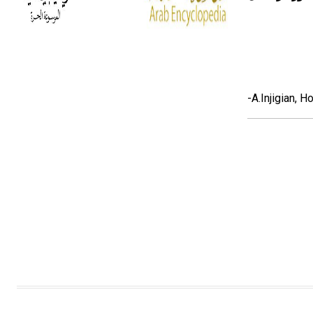
الحمرة وهو أجود أنواعه، ويمتاز بكبر
الحجم ويسمى الش
هل تعلم أن الأبسيد كلمة فرنسية اللفظ
تم اعتمادها مصطلحاً أثرياً يستخدم في
العمارة عموماً وفي العمارة الدينية
-A.Injigian, 
الخاصة بالكنائس خصوصاً، وفي
الإنكليزية أب
- هل تعلم أن أبجر Abgar اسم معروف
جيداً يعود إلى عدد من الملوك الذين
حكموا مدينة إديسا (الرها) من أبجر الأول
وحتى التاسع، وهم ينتسبون إلى أسرة
أوسروين
- هل تعلم أن الأبجدية الكنعانية تتألف من
/22/ علامة كتابية sign تكتب منفصلة
غير متصلة، وتعتمد المبدأ الأكوروفوني،