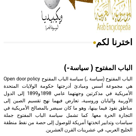
- هل تعلم أن المرجان إفراز حيواني يتكون في البحر ويتركب
من مادة كربونات الكلسيوم، وهو أحمر أو شديد الحمرة وهو
أجود أنواعه، ويمتاز بكبر الحجم ويسمى الش
اخترنا لكم
هل تعلم أن الأبسيد كلمة فرنسية اللفظ تم اعتمادها مصطلحاً
أثرياً يستخدم في العمارة عموماً وفي العمارة الدينية الخاصة
بالكنائس خصوصاً، وفي الإنكليزية أب
الباب المفتوح ( سياسة-)
الباب المفتوح (سياسة ـ) سياسة الباب المفتوح Open door policy
هي مجموعة أسس ومبادئ أدرجتها حكومة الولايات المتحدة
الأمريكية في مذكرتين وجهتهما عامي 1898و1899 إلى الدول
- هل تعلم أن أبجر Abgar اسم معروف جيداً يعود إلى عدد من
الملوك الذين حكموا مدينة إديسا (الرها) من أبجر الأول وحتى
الأوربية واليابان وروسية، تعارض فيهما نهج تقسيم الصين إلى
التاسع، وهم ينتسبون إلى أسرة أوسروين
مناطق نفوذ فيما بينها، وهو ما كان سيضر بالمصالح الأمريكية في
التجارة الحرة معها. كما تشمل سياسة الباب المفتوح جملة
سياسات وتدابير اتخذتها أمريكة للوصول إلى حصة من نفط منطقة
الخليج العربي، في عشرينات القرن العشرين.