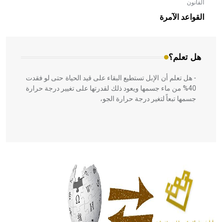
القانون
- هل تعلم أن الأبلق نوع من الفنون الهندسية التي ارتبطت
بالعمارة الإسلامية في بلاد الشام ومصر خاصة، حيث يحرص
القواعد الآمرة
المعمار على بناء مداميكه وخاصة في الواجهات
هل تعلم؟
- هل تعلم أن الإبل تستطيع البقاء على قيد الحياة حتى لو فقدت
40% من ماء جسمها ويعود ذلك لقدرتها على تغيير درجة حرارة
جسمها تبعاً لتغير درجة حرارة الجو،
- هل تعلم أن أبقراط كتب في الطب أربعة مؤلفات هي:
الحكم، الأدلة، تنظيم التغذية، ورسالته في جروح الرأس. ويعود
له الفضل بأنه حرر الطب من الدين والفلسفة.