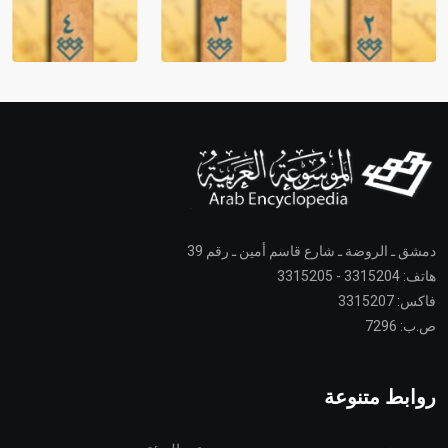
دمشق ـ الروضة ـ شارع قاسم أمين ـ رقم 39
هاتف: 3315204 - 3315205
فاكس: 3315207
ص.ب: 7296
روابط متنوعة