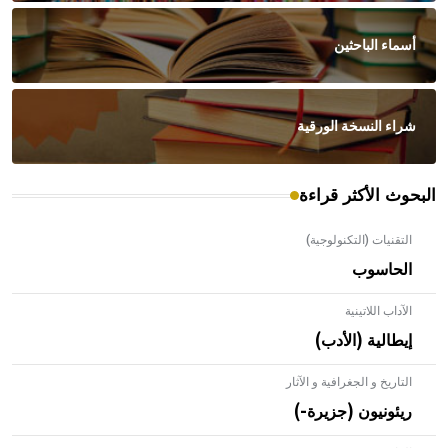
أسماء الباحثين
شراء النسخة الورقية
البحوث الأكثر قراءة
التقنيات (التكنولوجية)
الحاسوب
الآداب اللاتينية
إيطالية (الأدب)
التاريخ و الجغرافية و الآثار
ريئونيون (جزيرة-)