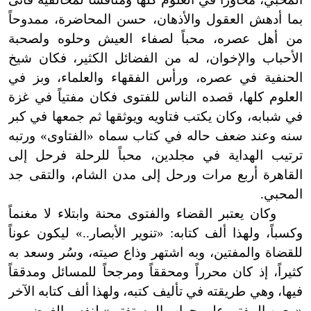
بما أدهش العقول والأذهان، حسن المحاضرة، ممدوحاً
من أهل عصره، محباً لصفاء العيش وحلوه ولصحبة
الأحباب والإخوان، له من الفضائل الكثير، فكان شيخ
الحنفية في عصره، ورأس الفقهاء والعلماء، وبز في
العلوم كلها، قصده الناس للفتوى فكان مفتياً في غزة
في شبابه، وكان يكتب فتاويه ويوثقها ثم جمعها في كبر
سنه وعند ضعف حاله في كتاب سماه «الفتاوى» ورتبه
ترتيب الهداية في مجلدين، محباً للرحلة فرحل إلى
القاهرة أربع مرات ورحل إلى مدن الشام، والتقى جد
المحبي.
وكان يعتبر القضاء والفتوى محنة وابتلاء لا مغنماً
وكسباً، ولهذا ألف كتابه: «تنوير الأبصار..» ليكون عوناً
للقضاة والمفتين، وبه اشتهر وذاع صيته، وسُر وسعد به
كثيراً، إذ كان محرراً ومحققاً ومرجحاً للمسائل ومدققاً
فيها، وهي طريقته في تأليف كتبه، ولهذا ألف كتابه الآخر
«معين المفتي على جواب المستفتي» لنفس الغرض.