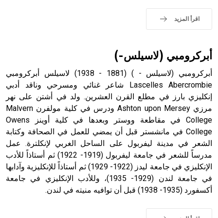
- هل تعلم أن الأبجدية الكنعانية تتألف من /22/ علامة كتابية
sign تكتب منفصلة غير متصلة، وتعتمد المبدأ الأكوروفوني،
اقرأ المزيد
حيث تقتصر القيمة الصوتية للعلامة الك
أبركرومبي (لاسيلس-)
أبركرومبي (لاسيلس - ) (1881 - 1938) لاسيلس أبركرومبي
Lascelles Abercrombie شاعر غنائي ومسرحي وناقد أدبي
إنكليزي بارز في مطلع القرن العشرين. ولد في أشتن على نهر
مرزي Ashton upon Mersey ودرس في كلية مولفرن Malvern
College في مقاطعة ووستر وبعدها في كلية أوينز Owens
College في مانشستر قبل أن يمضي للعمل في الصحافة وكتابة
الشعر في مدينة ليفربول على الساحل الغربي لإنكلترة. عمل
مدرساً للشعر في جامعة ليفربول (1919- 1922) ثم أستاذاً للأدب
الإنكليزي في جامعة ليدز (1922- 1929) ثم أستاذاً للإنكليزية وآدابها
في جامعة لندن (1929- 1935)، وللأدب الإنكليزي في جامعة
أكسفورد (1935- 1938) قبل أن توافيه منيته في لندن.