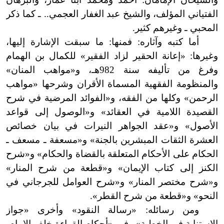
الفتياني المؤلف، والشيخ عبد الغفار العجمي.. ـ كما ذكر
المحبي ـ وغيرهم كثير.
أما كتبه وآثاره: فمنها: ما سبقت الإشارة إليها،
وغيرها:
«
إعانة الحقير لزاد الفقير» للكمال بن الهمام
وفرغ من تأليفه سنة 982هـ، و
«
مواهب المنان»
والمنظومة الفقهية المسماة الأقران وشرحها «مواهب
الرحمن» وكلها من الفقه، و
«
الفوائد المرضية في شرح
القصيدة اللامية في العقائد» و
«
الوصول إلى قواعد
الأصول» و
«
عقد الجواهر النيرات في بيان خصائص
العشرة الثقات المبشرين بالجنة» و
«
مسعفة ـ مسعف ـ
الحكام على الأحكام المتعلقة بالقضاة والحكام» و
«
شرح
الكنز إلى كتاب الإيمان» و
«
قطعة من شرح المنار»
و
«
شرح مختصر المنار» و
«
شرح العوامل للجرجاني في
النحو» و
«
قطعة من شرح القطر
»
.
ومن رسائله: «رسالة النقود» وأخرى «جواز
الاستنابة في الخطبة» وفي «أحكام القراءة خلف الإمام،