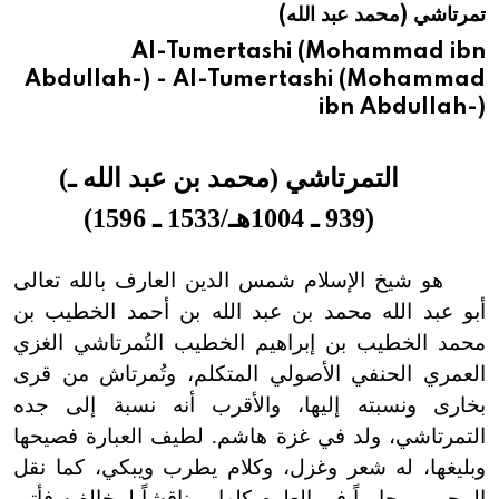
تمرتاشي (محمد عبد الله)
هيئة الموسوعة العربية تطلق موسوعات جديدة في عام 2026
Al-Tumertashi (Mohammad ibn
Abdullah-) - Al-Tumertashi (Mohammad
ibn Abdullah-)
التمرتاشي (محمد بن عبد الله ـ
)
(
939 ـ 1004هـ/1533 ـ 1596
)
هو شيخ الإسلام شمس الدين العارف بالله تعالى
أبو عبد الله محمد بن عبد الله بن أحمد الخطيب بن
محمد الخطيب بن إبراهيم الخطيب التُمرتاشي الغزي
العمري الحنفي الأصولي المتكلم، وتُمرتاش من قرى
بخارى ونسبته إليها، والأقرب أنه نسبة إلى جده
التمرتاشي، ولد في غزة هاشم. لطيف العبارة فصيحها
وبليغها، له شعر وغزل، وكلام يطرب ويبكي، كما نقل
المحبي، محاوراً في العلوم كلها ومناقشاً لمخالفيه فأتى