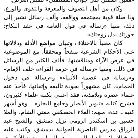
وكان من أهل التصوف والمعرفة والتقوى والورع،
وذا صلة قوية بمجتمعه وواقعه، وألف رسائل تشير إلى
ذلك، منها «رسالة في قول العامة في عقد النكاح:
جوزتك بدل زوجتك
»
.
كان معنياً بالاختلاف وتبيان مواضع الأدلة ودلالاتها
على الأحكام الشرعية منقحاً ومحققاً، مع الموضوعية
في عرض الآراء ومناقشتها، فألف الكثير من الرسائل
في ذلك، ومنها «رسالة في حرمة القراءة خلف الإمام»
و
«
رسالة في عصمة الأنبياء» و
«
رسالة في دخول
الحمام
»
. كان مشهوراً بجودة تآليفه وإتقانها، فأخذ عنه
علماء عصره وتلامذته، فقد اعتنى بكتبه علماء كثيرون،
فشرح كتابه «تنوير الأبصار وجامع البحار» ـ وهو أشهر
كتبه ـ عدة، منهم: العلاء الحصكفي مفتي الشام، والملا
حسين بن اسكندر الرومي نزيل دمشق، والشيخ عبد
الرزاق مدرس الناصرية الجوانية بدمشق، وكتب عليه
شيخ الإسلام بالديار الرومية وهو المولى محمد الأنكوري