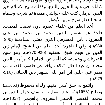
كتابات في غاية التحرير والنفع، وكذلك شيخ الإسلام خير
الدين الرملي كتب عليه حواشي مفيدة ثم شرحه وسماه
«منح الغفار شرح تنوير الأبصار
»
.
أخذ العلم من علماء عصره دون تعصب لمذهب،
فأخذ عن شمس الدين محمد بن محمد
ا
بن علي
المعروف بابن المشرقي الغزي مفتي الشافعية (900
-
980هـ
)
، وفي القاهرة: أخذ العلم عن الشيخ الإمام زين
الدين بن نجيم شيخ الحنفية (926
-
970هـ
)
، وهو شيخ
التمرتاشي وعمدته، كما أخذ عن الإمام الكبير أمين الدين
محمد بن عبد العال 971هـ، وأخذ عن قاضي القضاة في
مصر علي جلبي ابن أمر الله الشهير بابن الحنائي
(
916
-
979هـ
)
.
وانتفع به خلق كثير، منهم: ولداه محفوظ (1053هـ)
وصالح (1055هـ
)
، وعبد الغفار بن يوسف جمال الدين بن
محمد القدسي الحنفي المعروف بالعجمي (1057هـ
)
،
والشيخان الإمامان: أحمد ومحمد ابنا عمار، والبرهان