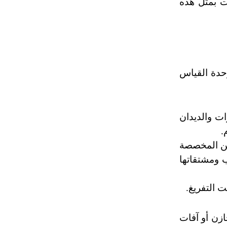
ت بمثل هذه
تم اعتمادها مصطلحاً أثرياً يستخدم في
العمارة عموماً وفي العمارة الدينية
الخاصة بالكنائس خصوصاً، وفي
الإنكليزية أب
وحدة القياس
- هل تعلم أن أبجر Abgar اسم معروف
جيداً يعود إلى عدد من الملوك الذين
حكموا مدينة إديسا (الرها) من أبجر الأول
وحتى التاسع، وهم ينتسبون إلى أسرة
ت والديدان
أوسروين
.
كن المخصصة
- هل تعلم أن الأبجدية الكنعانية تتألف من
 ومشتقاتها
/22/ علامة كتابية sign تكتب منفصلة
غير متصلة، وتعتمد المبدأ الأكوروفوني،
حيث تقتصر القيمة الصوتية للعلامة الك
 التفريغ.
ازن أو آفات