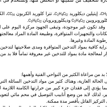
تارة للتخفيف من سميتها أو التخلص منها، وتستخدم في ال
، إيثيلين ديكلوريد
، تترا كلوريد الكربون
، الك
CC
C
H
C
CH
l4
2
4
l2
كلوروبروبين
وديكلوروبروبان
.
C
H
C
C
H
C
3
6
l2
3
4
l2
، وقد تكون غير موجودة، وتبقى الجهود مركزة اليوم على اخ
انات والتجهيزات المتوافرة، وطبيعة المادة المراد معالجت
طوبة المادة وغيرها.
اية كافية بمواد التدخين المتوافرة ومدى صلاحيتها لتدخين
عالجة مادة بمواد للتدخين غير معروفة تماماً فلا بد من 
د من مراعاة الكثير من النواحي الفنية وأهمها:
لحالة الغازية، وهناك كثير من مواد التدخين السائلة التي ت
دي إلى فقدان جزء كبير من حرارتها الكامنة اللازمة للت
ير، لذلك لابد من وضع أنابيب التوصيل في محم مائي لتعوي
التركيز القاتل بأقصر مدة ممكنة.