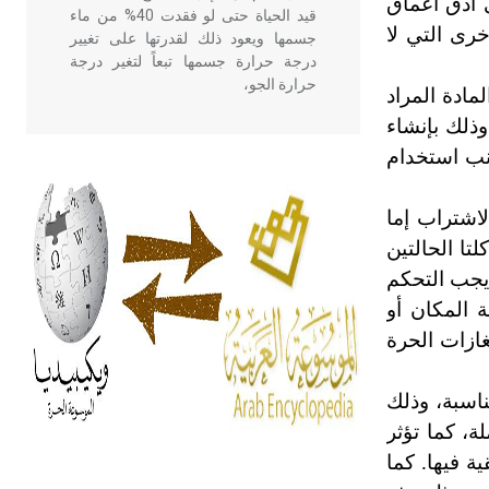
ى أدق أعماق
قيد الحياة حتى لو فقدت 40% من ماء
خرى التي لا
جسمها ويعود ذلك لقدرتها على تغيير
درجة حرارة جسمها تبعاً لتغير درجة
حرارة الجو،
مادة المراد
ذلك بإنشاء
نب استخدام
- هل تعلم أن أبقراط كتب في الطب
أربعة مؤلفات هي: الحكم، الأدلة، تنظيم
التغذية، ورسالته في جروح الرأس.
لاشتراب إما
ويعود له الفضل بأنه حرر الطب من
تا الحالتين
الدين والفلسفة.
 يجب التحكم
 المكان أو
- هل تعلم أن المرجان إفراز حيواني
غازات الحرة
يتكون في البحر ويتركب من مادة
كربونات الكلسيوم، وهو أحمر أو شديد
الحمرة وهو أجود أنواعه، ويمتاز بكبر
ناسبة، وذلك
الحجم ويسمى الش
ة، كما تؤثر
ية فيها. كما
هل تعلم أن الأبسيد كلمة فرنسية اللفظ