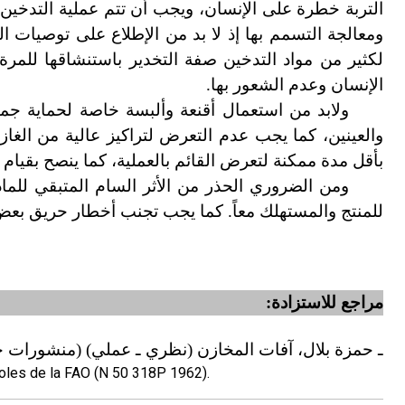
التربة خطرة على الإنسان، ويجب أن تتم عملية التدخ
ومعالجة التسمم بها إذ لا بد من الإطلاع على توصيات الش
لكثير من مواد التدخين صفة التخدير باستنشاقها للم
الإنسان وعدم الشعور بها.
ولابد من استعمال أقنعة وألبسة خاصة لحماية جم
والعينين، كما يجب عدم التعرض لتراكيز عالية من الغازا
بأقل مدة ممكنة لتعرض القائم بالعملية، كما ينصح بقي
ومن الضروري الحذر من الأثر السام المتبقي للما
للمنتج والمستهلك معاً. كما يجب تجنب أخطار حريق بعض 
مراجع للاستزادة:
ـ حمزة بلال، آفات المخازن
(
نظري ـ عملي
) (
منشورات جام
coles de la FAO (N 50 318P 1962).