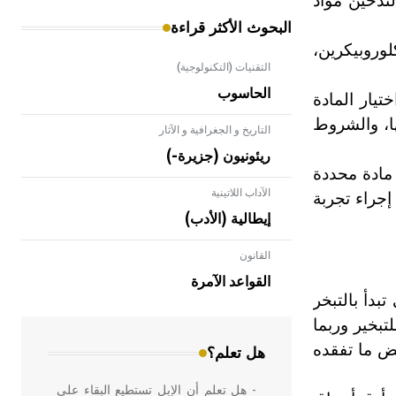
تدخين مواد
البحوث الأكثر قراءة
لوروبيكرين،
التقنيات (التكنولوجية)
الحاسوب
تيار المادة
ها، والشروط
التاريخ و الجغرافية و الآثار
ريئونيون (جزيرة-)
 مادة محددة
الآداب اللاتينية
إجراء تجربة
إيطالية (الأدب)
القانون
- هل تعلم أن الأبلق نوع من الفنون
الهندسية التي ارتبطت بالعمارة الإسلامية
القواعد الآمرة
في بلاد الشام ومصر خاصة، حيث يحرص
بدأ بالتبخر
المعمار على بناء مداميكه وخاصة في
بخير وربما
الواجهات
ض ما تفقده
هل تعلم؟
- هل تعلم أن الإبل تستطيع البقاء على