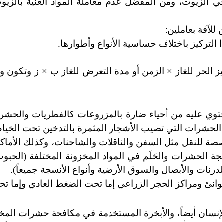
ي الزيوت، ومن المفضل عدم معاملة المواد الغنية بالزيو
للآفة بعاملين:
التركيز باختلاف حساسية الأنواع وأطوارها.
يز الحر للغاز × الزمن أو مدة التعرض للغاز ب × ز وتكون 
تحتوي عليه من أحياء ضارة بالمزروعات كالفطريات والحشرا
الحشرات التي تصيب الأشجار المثمرة بالتدخين تحت الخيام
خصصة للنقل مثل السفن والناقلات والشاحنات، وكذلك الأما
 الحشرات والحَلَم في المواد المخزونة المختلفة
(
الحبوب
درنات والأبصال والسوق الأرضية وأنواع الأنسجة جميعاً
)
.
نئ ومراكز الحجر الزراعي إما تحت الضغط العادي وإما تحت
إنسان أيضاً، والأبخرة المستخدمة في مكافحة حشرات المخ