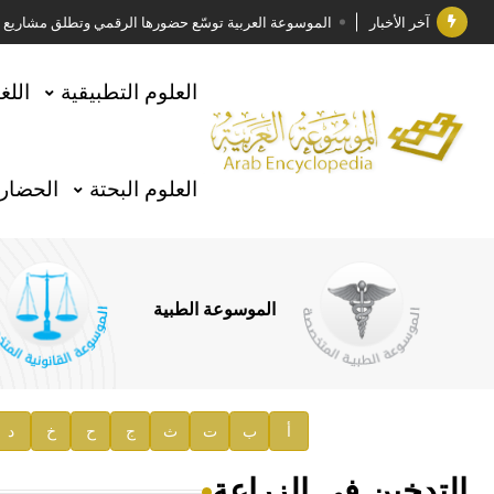
آخر الأخبار
الموسوعة العربية توسّع حضورها الرقمي وتطلق مشاريع معرف
فوز الأستاذ الدكتور وليد محمد السراقبي بجائزة كتارا ل
العلوم التطبيقية
اللغ
جائزة مجمع الملك سلمان العالمي للغة العربية 2025
الأستاذ إياد خالد الطباع مدير عام لهيئة الموسوعة العربية
العلوم البحتة
الحضارة
السيد محمد ياسين صالح وزيرا للثقافة
صدور المجلد الثامن من موسوعة الآثار في سورية
توصيات مجلس الإدارة
الموسوعة الطبية
صدور المجلد السابع من موسوعة الآثار في سورية
صدور المجلد الثامن عشر من الموسوعة الطبية
إعلان..
أ
ب
ت
ث
ج
ح
خ
د
دار الفكر الموزع الحصري لمنشورات هيئة الموسوعة العرب
التدخين في الزراعة