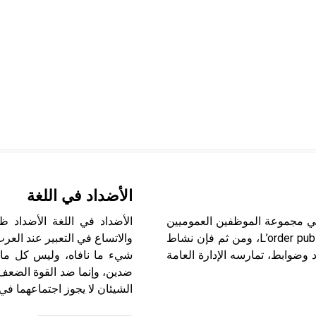
الأضداد في اللغة
ة الإدارية الضابطة الإدارية La police administrative هي مجموعة الموظفين العموميين
الأضداد في اللغة الأضداد ظ
الذين ينهضون بعبء القيام بمهام الحفاظ على النظام العام L’order public، ومن ثم فإن نشاط
والاتساع في التعبير عند العر
وضوابط، تمارسه الإدارة العامة
شيء ما نافاه، وليس كل ما خ
ضدين، وإنما ضد القوة الضعف، 
الشيئان لا يجوز اجتماعهما في 