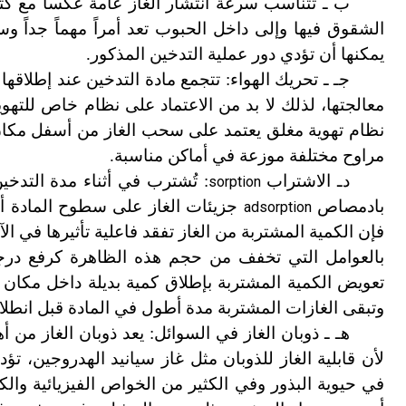
ب ـ تتناسب سرعة انتشار الغاز عامة عكساً مع كتل
الشقوق فيها وإلى داخل الحبوب تعد أمراً مهماً جداً وسب
يمكنها أن تؤدي دور عملية التدخين المذكور.
جـ ـ تحريك الهواء: تتجمع مادة التدخين عند إطلاقه
معالجتها، لذلك لا بد من الاعتماد على نظام خاص للته
نظام تهوية مغلق يعتمد على سحب الغاز من أسفل مكان 
مراوح مختلفة موزعة في أماكن مناسبة.
د
ـ الاشتراب
: تُشترب في أثناء مدة التدخين
sorption
بادمصاص
جزيئات الغاز على سطوح المادة أو 
adsorption
فإن الكمية المشتربة من الغاز تفقد فاعلية تأثيرها في 
بالعوامل التي تخفف من حجم هذه الظاهرة كرفع درجة 
تعويض الكمية المشتربة بإطلاق كمية بديلة داخل مكان ا
وتبقى الغازات المشتربة مدة أطول في المادة قبل انطلاق
هـ ـ ذوبان الغاز في السوائل: يعد ذوبان الغاز من أه
لأن قابلية الغاز للذوبان مثل غاز سيانيد الهدروجين، 
في حيوية البذور وفي الكثير من الخواص الفيزيائية والكيمي