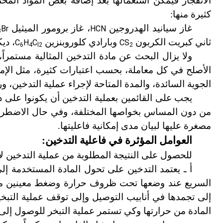
الانفجار فيمكن استعمالها بعد إضافة بعض المواد المخ
كثيرة منها:
غاز سيانيد الهدروجين
، غاز برومور الميثيل
Br
HCN
3
ثاني كبريت الكربون
وبارادي كلوروبنزين
، دي
C
H
C
CS
6
4
l2
2
ولا يزال البحث عن مادة التدخين المثالية مستمراً
الأصلح في كل معاملة، بحسب اعتبارات كثيرة، مثل الإمك
الجوية السائدة، والمدة المتاحة لإجراء عملية التدخين، ور
يجب على القائمين بعملية التدخين أن يكونوا على در
من دون المساس بخواصها المختلفة، وفي حال الاضطرار لم
مصغرة عليها لبيان مدى إمكانية فاعليتها.
العوامل المؤثرة في فاعلية التدخين:
للحصول على النتيجة المطلوبة من عملية التدخين لا ب
أ ـ يعتمد التدخين على تحول المادة المستخدمة إلى ا
السريع عند وضعها تحت ظروف حرارة وضغط معينين مما يؤ
إلى تجمدها في أنابيب التوصيل وإلى توقف عملية التبخ
المادة من حرارتها وكي تستمر عملية التبخر للوصول إلى 