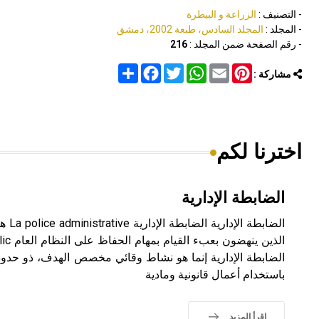
- التصنيف :
الزراعة و البيطرة
- المجلد :
المجلد السادس، طبعة 2002، دمشق
- رقم الصفحة ضمن المجلد :
216
Share
Facebook
Twitter
WhatsApp
Email
Pinterest
مشاركة :
اخترنا لكم
الضابطة الإدارية
الضابط
الضابطة الإدارية إنما هو نشاط وقائي مخصص الهدف، ذو حدود 
باستخدام أعمال قانونية ومادية
اقرأ المزيد