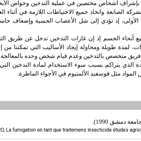
ين بإشراف أشخاص مختصين في عملية التدخين وخواص الأبخ
ركة الصانعة واتخاذ جميع الاحتياطات اللازمة في أثناء الع
رة الأولى، إذ تؤدي إلى شل الأعصاب الحسية وإضعاف حاس
يع أنحاء الجسم إذ إن غازات التدخين تدخل عن طريق الت
ت، لمدة طويلة ومحاولة إيجاد الأساليب التي تمكننا من إج
ام فريق متخصص بالتدخين وعدم قيام شخص وحده بالمعالجة.
دة الذي يتراكم بسبب سوء الاستخدام لمادة التدخين التي
المواد مثل فوسفيد الألمنيوم في الأجواء الماطرة.
عة دمشق 1990
)
.
, La fumigation en tant que traitemens insecticide études agri