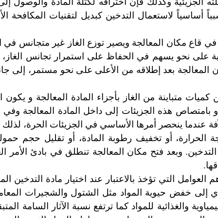
ته الجزيئية وكذلك فإن اختراقه لكتلة المادة والوصول إل
باً أساسياً لاستعمال التدخين كبديل لتقنيات المكافحة الأ
ا في قاع مكان المعالجة ويصير توزع الغاز غير متجانس في ال
وية على نحو يسهم في الحفاظ على استمرار تجانس الغاز، و
المعالجة بعد إطلاقه من الأعلى على نحو مستمر، إلى جا
 كميات متباينة من الغاز بأجزاء المادة المعالجة و يكون ا
بامتصاص هذه الجزيئات إلى داخل المادة المعالجة وفي كل
الآفة عندما ينحصر أمرها الأساسي في الجزيئات الحرة، لذلك
الحرارة، أو تخفيف رطوبة المادة، أو تقليل حجم حمولة
لتدخين. وبعد فتح مكان المعالجة تنطلق في بادئ الأمر ال
ها.
م العوامل التي تؤخذ بالاعتبار عند اختيار مادة التدخين الم
تؤدي إلى خفض حيوية المواد مثل الشتول والشجيرات المعامل
اوية والغذائية للمواد كما ترتفع نسبة الآثار السامة المتبق