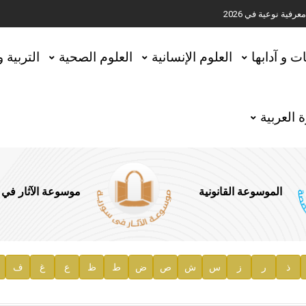
ية نوعية في 2026
تحقيق المخطوطات في العاصمة القطرية الدوحة
ات و آدابها
العلوم الإنسانية
العلوم الصحية
التربية 
 العربية
الموسوعة القانونية
موسوعة الآثار في
ذ
ر
ز
س
ش
ص
ض
ط
ظ
ع
غ
ف
ية