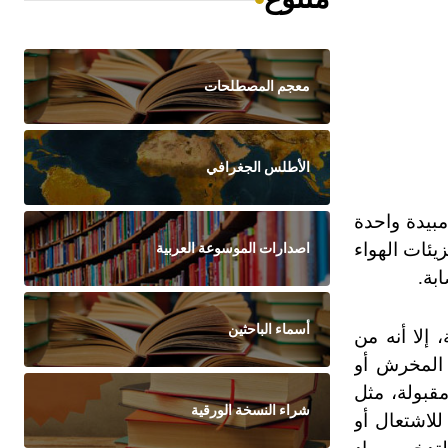
معجم المصطلحات
الأطلس الجغرافي
مبيدة واحدة
يئات الهواء
اصدارات الموسوعة العربية
بة.
أسماء الباحثين
 إلا أنه من
 المخرش أو
مقبولة، مثل
شراء النسخة الورقية
للاشتعال أو