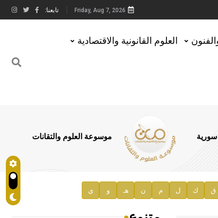
تابعنا:
Friday, Aug 7, 2026
والفنون
العلوم القانونية والاقتصادية
 سورية
موسوعة العلوم والتقانات
ق
ك
ل
م
ن
هـ
و
ي
متنوع