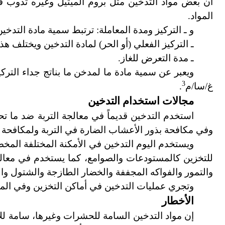
أن بعض مواد التدخين مثل بروم الميثيل وغيره تذوب ف
المواد.
و ـ التركيز ومدة المعاملة: ترتبط سمية مادة التدخين 
ـ التركيز الفعلي
(
أو الحر
)
لمادة التدخين ويختلف هذا 
ـ مدة التعرض للغاز.
ويعبر عن سمية مادة ما لمدخن ما بناتج جداء الترك
3
غ/سا/م
.
مجالات استخدام التدخين
استخدم التدخين قديماً في معالجة التربة ضد ما 
وفي مكافحة بذور الأعشاب الضارة في التربة ولمكافحة 
ويستخدم اليوم التدخين في الأمكنة المختلفة الم
للتخزين كالمستودعات والصوامع، كما يستخدم في معالجة
والتمور والفواكه المجففة والخضار الطازجة والشتول وال
وتجري عمليات التدخين في أماكن التخزين وفي الموا
الأخطار
إن مواد التدخين السامة للحشرات وغيرها، سامة لل