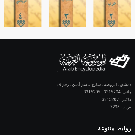
دمشق ـ الروضة ـ شارع قاسم أمين ـ رقم 39
هاتف: 3315204 - 3315205
فاكس: 3315207
ص.ب: 7296
روابط متنوعة