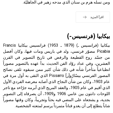
ومن نسله هرم بن سنان الذي مدحه زهير في الجاهليّة.
حيث تقتصر القيمة الصوتية للعلامة الك
اقرأ المزيد
بيكابيا (فرنسيس-)
بيكابيا (فرانسيس ـ) (1879 ـ 1953) فرانسيس بيكابيا Francis
Picabia مصوّر فرنسي، ولد في باريس ومات فيها، وكان أفضل
من جسّد روح القطيعة والرفض في تاريخ التصوير في القرن
العشرين، وفي عداد روّاد الفن الحديث. بدأ عهده بالتصوير مصوراً
انطباعياً متأخراً شأنه في ذلك شأن كثير ممن سبقوه. تلقى نصائح
المصور الفرنسي بيسّارّو[ر] Pissarro الذي التقى به أول مرة في
عام 1903، وكان من شأن النجاح الذي أصابه معرضه الفردي الأول
الذي أقيم في عام 1905، والعقد المريح الذي أبرمه جرّاءه مع تاجر
اللوحات دانتون بين عامي 1906 و1909، أن يصرفاه إلى التصوير
بجدية، و يشجعاه على المضي فيه بحثاً وتجريباً، وكان وقتها مصوراً
شاباً يتطلع إلى أن يغدو فناناً متمرداً يرسم لمتعته الشخصية.