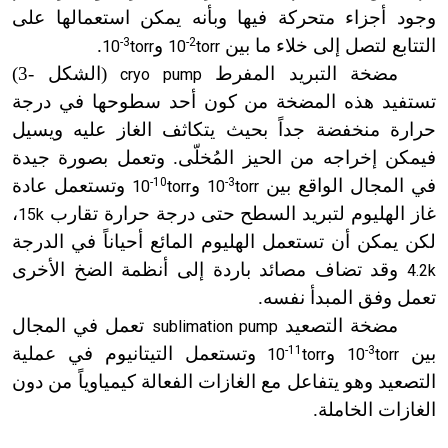
وجود أجزاء متحركة فيها وبأنه يمكن استعمالها على
التتابع لتصل إلى خلاء ما بين
-2
و
-3
.
10
torr
10
torr
مضخة التبريد المفرط
(الشكل
-
3)
cryo pump
تستفيد هذه المضخة من كون أحد سطوحها في درجة
حرارة منخفضة جداً بحيث يتكاثف الغاز عليه ويسيل
فيمكن إخراجه من الحيز المُخلّى. وتعمل بصورة جيدة
في المجال الواقع بين
-3
و
-10
وتستعمل عادة
10
torr
10
torr
غاز الهليوم لتبريد السطح حتى درجة حرارة تقارب
،
15k
لكن يمكن أن تستعمل الهليوم المائع أحياناً في الدرجة
وقد تضاف مصائد باردة إلى أنظمة الضخ الأخرى
4.2k
تعمل وفق المبدأ نفسه.
مضخة التصعيد
تعمل في المجال
sublimation pump
بين
-3
و
-11
وتستعمل التيتانيوم في عملية
10
torr
10
torr
التصعيد وهو يتفاعل مع الغازات الفعالة كيمياوياً من دون
الغازات الخاملة.