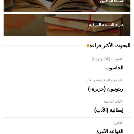
أسماء الباحثين
شراء النسخة الورقية
البحوث الأكثر قراءة
التقنيات (التكنولوجية)
الحاسوب
التاريخ و الجغرافية و الآثار
ريئونيون (جزيرة-)
الآداب اللاتينية
إيطالية (الأدب)
القانون
- هل تعلم أن الأبلق نوع من الفنون الهندسية التي ارتبطت
بالعمارة الإسلامية في بلاد الشام ومصر خاصة، حيث يحرص
القواعد الآمرة