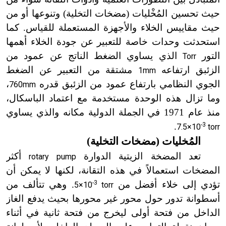
حيث تحسين المُخْليات (مضخات التخلية) وتنوعها أو من
حيث مقاييس الخلاء والأجهزة المستعملة للقياس. كما
استحدثت وحدات خاصة للتعبير عن جودة الخلاء أهمها
التور
الذي يساوي الضغط الناتج عن عمود من
Torr
الزئبق ارتفاعه
مشتقة من التعبير عن الضغط
1mm
الجوي النظامي بارتفاع عمود من الزئبق قدره
،
760mm
وما تزال هذه الوحدة مستخدمة مع اعتماد الباسكال،
منذ عام 1971 في الجملة الدولية مكانه والذي يساوي
.
-3
7.5×10
torr
المُخليات (مضخات التخلية)
تعد المضخة الزيتية الدوارة
أكثر
rotary pump
المضخات استعمالاً في هذه التقانة، لكنها لا يمكن أن
تؤدي إلى خلاء أفضل من
-3
. وهي تتألف من
5×10
torr
أسطوانة تدور حول محور غير محورها بحيث يدفع الغاز
الداخل من فتحة أولى ليخرج من فتحة ثانية في أثناء