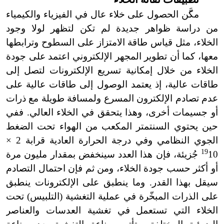
مك
ن الحصول على خلاء عال في الفيزياء والكيمياء
من دراسة ظواهر جديدة لم تكن لتظهر لولا وجود
الخلاء، مثل قياس طاقة الامتزاز على السطوح وترابطها
معها، كما أن تطوير المجهر الإلكتروني اعتمد على جودة
الخلاء من خلال إمكانية تسريع الإلكترونات لتصل إلى
طاقات عالية، إذ يعتمد الوصول إلى طاقات عالية على
عدم تصادم الإلكترون المسرع ولمسافة طويلة مع ذرات
أو جسيمات أخرى، وهذا يتحقق في الخلاء العالي. ففي
حين يحتوي السنتمتر المكعب من الهواء تحت الضغط
الجوي النظامي وفي درجة الحرارة العادية قرابة 2 ×
19
10 جُزيئة، فإن هذا العدد سينخفض بمقدار مليون مرة
أو أكثر حسب جودة الخلاء
،
ومن ثم فإن احتمال التصادم
سيقل بهذا القدر. وما ينطبق على الإلكترونات ينطبق
على الذرات المبخّرة في عملية التغشية (التلبيس) تحت
الخلاء التي تستعمل في تغشية العدسات والعناصر