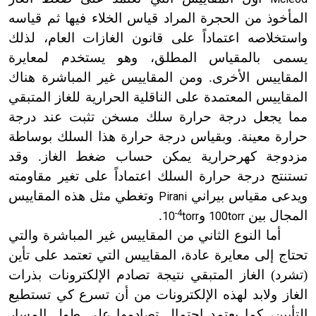
المأخوذ من الحجرة المراد قياس الخلاء فيها ثم قياسه
واستخلاصه اعتماداً على قانون الغازات العام، لذلك
يسمى بالمقياس المطلق، وهو يستخدم لمعايرة
المقاييس الأخرى. ومن المقاييس غير المباشرة هناك
المقاييس المعتمدة على الناقلية الحرارية للغاز المتبقي
مما يجعل درجة حرارة سلك مسخن تثبت عند درجة
حرارة معينة. وبقياس درجة حرارة هذا السلك بوساطة
مزدوجة كهرحرارية يمكن حساب ضغط الغاز. وقد
تستنتج درجة حرارة السلك اعتماداً على تغير مقاومته
ويدعى مقياس بيراني
وتغطي مثل هذه المقاييس
Pirani
المجال بين
و
-4
.
10
torr
100torr
أما النوع الثاني من المقاييس غير المباشرة والتي
تحتاج إلى معايرة عادة، المقاييس التي تعتمد على تأين
(تشرد) الغاز المتبقي نتيجة تصادم الإلكترونات بذرات
الغاز ولابد لهذه الإلكترونات من أن تسرع كي تستطيع
التأ
ي
ين، كما يعتمد احتمال تصادمها على طول المسار