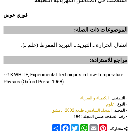
استعملت في المكانس الكهربائية اللطيفة.
فوزي عوض
الموضوعات ذات الصلة:
انتقال الحرارة ـ التبريد ـ التبريد المفرط (علم ـ).
مراجع للاستزادة:
- G.K.WHITE, Experimental Techniques in Low-Temperature
Physics (Oxford Press 1968).
- التصنيف :
الكيمياء و الفيزياء
- النوع :
علوم
- المجلد :
المجلد السادس، طبعة 2002، دمشق
- رقم الصفحة ضمن المجلد :
194
Share
Facebook
Twitter
WhatsApp
Email
Pinterest
مشاركة :