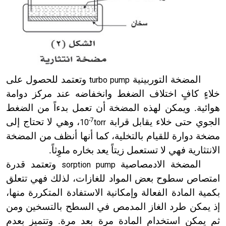
المضخة التوربينية
وتعتمد للحصول على
turbo pump
خلاءٍ كافٍ اختلاف الضغط وانخفاضه عند مركز دوامة
هوائية. ويمكن لهذه المضخة أن تعمل بدءاً من الضغط
الجوي حتى خلاء يقابل قرابة
-7
، وهي لا تحتاج إلى
10
torr
مضخة دوارة للقيام بالتخلية، كما أنها أنظف من المضخة
الانتثارية فهي لا تستعمل زيتاً يعد بخاره ملوِثاً.
المضخة الادمصاصية
وتعتمد قدرة
sorption pump
امتصاص سطوح بعض المواد للغازات، لذلك فهي تتعلق
بكمية المادة الفعالة وإمكانية الاستفادة المتكررة منها،
إذ يمكن طرد الغاز المدمص في السطح بالتسخين ومن
ثم يمكن استخدام المادة مرة بعد مرة. وتتميز بعدم