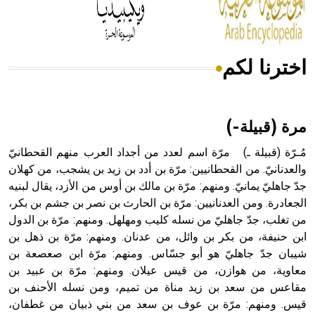
أجود أنواعه، ويمتاز بكبر الحجم ويسمى الش
اخترنا لكم
هل تعلم أن الأبسيد كلمة فرنسية اللفظ تم اعتمادها مصطلحاً
أثرياً يستخدم في العمارة عموماً وفي العمارة الدينية الخاصة
بالكنائس خصوصاً، وفي الإنكليزية أب
مرة (قبيلة-)
مُـرّة (قبيلة ـ) مرّة اسم لعدد من أجداد العرب منهم القحطانيّ
والعدنانيّ. من القحطانيين: مرّة بن أدد بن زيد بن يشجب، من كهلان
جدّ جاهليّ يمانيّ. ومنهم: مرّة بن مالك بن أوس من الأزد، يقال لبنيه
- هل تعلم أن أبجر Abgar اسم معروف جيداً يعود إلى عدد من
الملوك الذين حكموا مدينة إديسا (الرها) من أبجر الأول وحتى
الجعادرة. ومن العدنانيين: مرّة بن الحارث بن نصر بن جشم بن بكر،
التاسع، وهم ينتسبون إلى أسرة أوسروين
من تغلب، جدّ جاهليّ من نسله كليب ومهلهل. ومنهم: مرّة بن الدول
ابن حنيفة، من بكر بن وائل، من عدنان. ومنهم: مرّة بن ذهل بن
شيبان جدّ جاهليّ هو أبو جسّاس. ومنهم: مرّة ابن صعصعة بن
معاوية، من هوازن، من قيس عيلان. ومنهم: مرّة بن عبيد بن
مقاعس من سعد بن زيد مناة من تميم، ومن نسله الأحنف بن
- هل تعلم أن الأبجدية الكنعانية تتألف من /22/ علامة كتابية
قيس. ومنهم: مرّة بن عوف بن سعد من بني ذبيان من غطفان،
sign تكتب منفصلة غير متصلة، وتعتمد المبدأ الأكوروفوني،