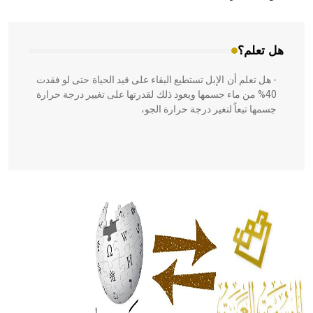
المعمار على بناء مداميكه وخاصة في الواجهات
هل تعلم؟
- هل تعلم أن الإبل تستطيع البقاء على قيد الحياة حتى لو فقدت
40% من ماء جسمها ويعود ذلك لقدرتها على تغيير درجة حرارة
جسمها تبعاً لتغير درجة حرارة الجو،
- هل تعلم أن أبقراط كتب في الطب أربعة مؤلفات هي:
الحكم، الأدلة، تنظيم التغذية، ورسالته في جروح الرأس. ويعود
له الفضل بأنه حرر الطب من الدين والفلسفة.
- هل تعلم أن المرجان إفراز حيواني يتكون في البحر ويتركب
من مادة كربونات الكلسيوم، وهو أحمر أو شديد الحمرة وهو