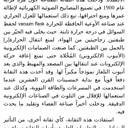
عام 1900 في تصنيع المصابيح الضوئية الكهربائية لإطالة
عمرها ومنع احتراقها، تبع ذلك استعمالها للعزل الحراري
عند صناعة الأوعية الحافظة للحرارة
لحفظ
vacuum flask
السوائل في درجة حرارة ثابتة. حيث يخلى فيه الحيّز بين
طبقتين زجاجيتين من الهواء، لمنع انتقال الحرارة[ر]
بالحمل بين الطبقتين. كما صنعت الصمامات الإلكترونية
(الأنبوب الالكتروني) المُخْلاة حتى تمنع إعاقة حركة
الإلكترونات عند انتقالها بين المصعد والمهبط والذي يعد
أنبوب التلفاز نموذجاً مكبراً لها. وقد أخذت هذه التقانة
دفعاً قوياً مع بداية خمسينات القرن العشرين عندما
استخدمت في المسرعات والطاقة النووية، وكذلك عند
استعمالها للإقلال من التلوث في الصناعات الإلكترونية
الدقيقة. ودخلت أخيراً صناعة الفضاء وتقليد ما يحدث
فيه.
استفادت هذه التقانة، كأي تقانة أخرى، من التأثير
المتبادل بين التطورات العلمية وأدوات التقانة سواء من