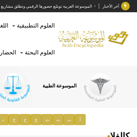
آخر الأخبار
الموسوعة العربية توسّع حضورها الرقمي وتطلق مشاريع معرف
فوز الأستاذ الدكتور وليد محمد السراقبي بجائزة كتارا ل
العلوم التطبيقية
اللغ
جائزة مجمع الملك سلمان العالمي للغة العربية 2025
الأستاذ إياد خالد الطباع مدير عام لهيئة الموسوعة العربية
العلوم البحتة
الحضارة
السيد محمد ياسين صالح وزيرا للثقافة
صدور المجلد الثامن من موسوعة الآثار في سورية
توصيات مجلس الإدارة
الموسوعة الطبية
صدور المجلد السابع من موسوعة الآثار في سورية
صدور المجلد الثامن عشر من الموسوعة الطبية
إعلان..
أ
ب
ت
ث
ج
ح
خ
د
دار الفكر الموزع الحصري لمنشورات هيئة الموسوعة العرب
كالفلا