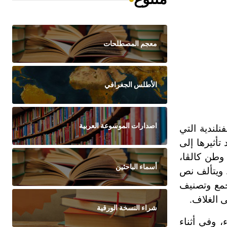
معجم المصطلحات
الأطلس الجغرافي
اصدارات الموسوعة العربية
فنلندية التي
تأثيرها إلى
 وطن كالڤا،
أسماء الباحثين
. ويتألف نص
نشيداً. صدر النص الكامل للملحمة في عام 1849، حسب جمع وتصنيف
شراء النسخة الورقية
، وفي أثناء