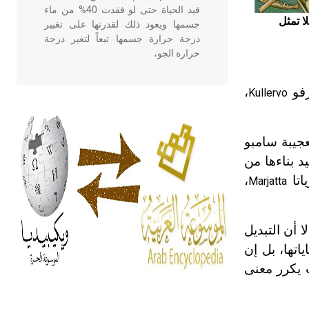
قيد الحياة حتى لو فقدت 40% من ماء
ا تمثل
جسمها ويعود ذلك لقدرتها على تغيير
درجة حرارة جسمها تبعاً لتغير درجة
حرارة الجو،
رفو
،
Kullervo
- هل تعلم أن أبقراط كتب في الطب
أربعة مؤلفات هي: الحكم، الأدلة، تنظيم
التغذية، ورسالته في جروح الرأس.
عجيبة سامبو
ويعود له الفضل بأنه حرر الطب من
الدين والفلسفة.
د بناءها من
اتا
،
Marjatta
- هل تعلم أن المرجان إفراز حيواني
يتكون في البحر ويتركب من مادة
لا أن التبديل
كربونات الكلسيوم، وهو أحمر أو شديد
الحمرة وهو أجود أنواعه، ويمتاز بكبر
اتها، بل إن
الحجم ويسمى الش
 يكرر معنى
هل تعلم أن الأبسيد كلمة فرنسية اللفظ