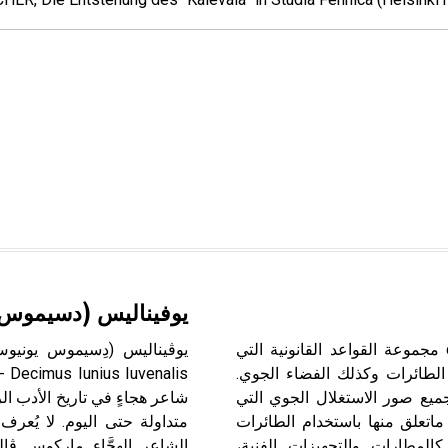
يوفيناليس (دسيموس 
القانون الجوي تعريفه ومضمونه القانون الجوي droit aérien مجموعة القواعد القانونية التي
الطائرات وكذلك الفضاء الجوي.
ميع صور الاستغلال الجوي التي
شاعر هجاءٍ في تاريخ الأدب الر
اتعلق منها باستخدام الطائرات
متداولة حتى اليوم. لا يُع
المطارات والتجهيزات الفنية،