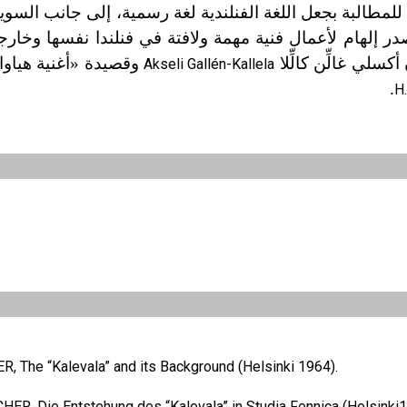
لِڤَلا بعد صدورها عام 1849سنداً قوياً للمطالبة بجعل اللغة الفنلندية لغة رسمية، إلى جانب
 إلهام لأعمال فنية مهمة ولافتة في فنلندا نفسها وخارجها
سلي غالِّن كالِّلا
وقصيدة «أغنية هياوا
Akseli Gallén-Kallela
.
H
, The “Kalevala” and its Background (Helsinki 1964).
R, Die Entstehung des “Kalevala” in Studia Fennica (Helsinki1