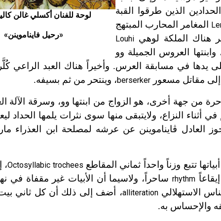
لحدادين الذين طرقوا القبة
لوحة للفنان أكسلي غالن كاليل
المغامر المحارب المبتهج
Le
«رحيل فايناموينن»
خر هناك الملكة لوهي
Louhi
 وابنتها العروس الجميلة وو
يدها في مسابقة العرس. وأخيراً هناك العبد الراعي كُلَّ
 إلى مقاتل مسعور
، وينتحر من ثم بسيفه.
berserker
ة من جهة أخرى، هو الزواج من ابنتها وو، وسرقة الآلة ال
في أثناء النزاع، ولايتبقى منها سوى نثرات يلمها الحداد ليعي
وز العادل ڤايناموينن عن عرشه لمصلحة ابن العذراء ماري
تها تتبع وزناً واحداً ثماني المقاطع
، إ
Octosyllabic trochees
يقاعاً
ساحراً، ولاسيما أن الأبيات غير مقفاة في نهاي
rhythm
اس الاستهلالي
، أضف إلى ذلك أن كل ثاني بيت
alliteration
قه والإحساس به.