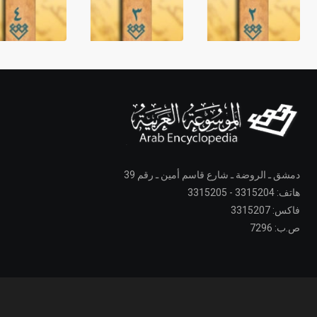
دمشق ـ الروضة ـ شارع قاسم أمين ـ رقم 39
هاتف: 3315204 - 3315205
فاكس: 3315207
ص.ب: 7296