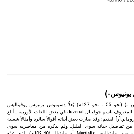
يونيوس-)
يوڤيناليس (دِسيموس يونيوس ـ) (نحو 55 ـ نحو 127م) يُعدُّ دِسيموس يونيوس يوڤيناليس
Decimus Iunius Iuvenalis - المعروف باسم جوڤينال Juvenal في بعض اللغات الأوربية ـ أبلغ
وماني[ر] القديم؛ وقد صارت بعض أبياته أقوالاً سائرة وأمثالاً شعبية
رف من تفاصيل حياته سوى القليل. ولم يذكره من معاصريه سوى
الشاعر الهجَّاء ماركوس ڤاليريوس مارتياليس Martialis أو مارتيال (40ـ102م) الذي عدّه