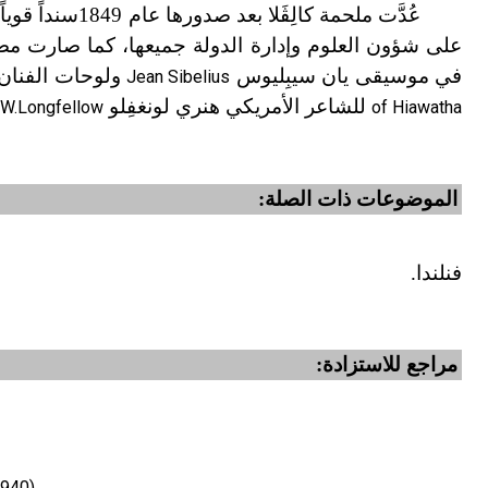
عُدَّت ملحمة كا
على شؤون العلوم وإدارة الدولة جميعها، كما صارت مصدر
في موسيقى يان سيبِليوس
ولوحات الفنان أك
Jean Sibelius
للشاعر الأمريكي هنري لونغفِلو
.W.Longfellow
of Hiawatha
الموضوعات ذات الصلة:
فنلندا.
مراجع للاستزادة:
940).