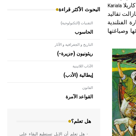
اريلا
Kariala
البحوث الأكثر قراءة
زالت تقاليد
ة الفنلندية
التقنيات (التكنولوجية)
ها وصياغتها
الحاسوب
التاريخ و الجغرافية و الآثار
ريئونيون (جزيرة-)
الآداب اللاتينية
إيطالية (الأدب)
القانون
- هل تعلم أن الأبلق نوع من الفنون
الهندسية التي ارتبطت بالعمارة الإسلامية
القواعد الآمرة
في بلاد الشام ومصر خاصة، حيث يحرص
المعمار على بناء مداميكه وخاصة في
الواجهات
هل تعلم؟
- هل تعلم أن الإبل تستطيع البقاء على