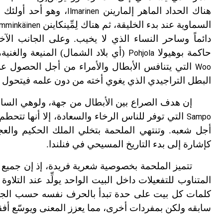
هناك الحداد الماهر إلمارينن
، وهو أحد أولئك ا
Ilmarinen
السماوية عند بدء الخليقة، ثم هناك لِمِّينكاينن
mminkäinen
دائماً وساحر النساء الذي لا يخيب. وعلى الجانب الآ
حاكمة بوهيولا
(أي بلاد الشمال) المنيعة والغنية،
Pohjola
التي يتنافس الأبطال والأمراء من أجل الحصول على 
Woo
البطل التراجيدي الذي يغوي أخته من دون علمه فيتحول
إن هدف الصراع بين الأبطال من جهة، ولوهي الساحر
التي توفر للناس الرخاء والسعادة، إلا أنها تتحطم 
Sampo
أجل شعبه. وتنتهي الملحمة بتخلي الملك الحكيم والعج
كإشارة إلى بدء التاريخ المسيحي في فنلندا.
تتميز الملحمة بخصوصية شعرية فريدة، إذ إن جميع أبيا
المتناوب للتفعيلات داخل البيت الواحد يولِّد عند التلاوة إ
كلمات كل بيت على حدة تبدأ بالحرف نفسه حسب الجن
سابقه ولكن بمفردات أخرى، مما يعزز المعنى ويوسّع أف