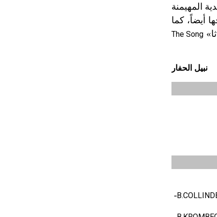
 السويدية المهيمنة
تم اعتمادها مصطلحاً أثرياً يستخدم في
العمارة عموماً وفي العمارة الدينية
 أيضاً، كما
الخاصة بالكنائس خصوصاً، وفي
ثا»
The Song
الإنكليزية أب
نبيل الحفار
- هل تعلم أن أبجر Abgar اسم معروف
جيداً يعود إلى عدد من الملوك الذين
حكموا مدينة إديسا (الرها) من أبجر الأول
وحتى التاسع، وهم ينتسبون إلى أسرة
أوسروين
- هل تعلم أن الأبجدية الكنعانية تتألف من
/22/ علامة كتابية sign تكتب منفصلة
غير متصلة، وتعتمد المبدأ الأكوروفوني،
حيث تقتصر القيمة الصوتية للعلامة الك
-
B.COLLINDER
-
B.KROMBECHE