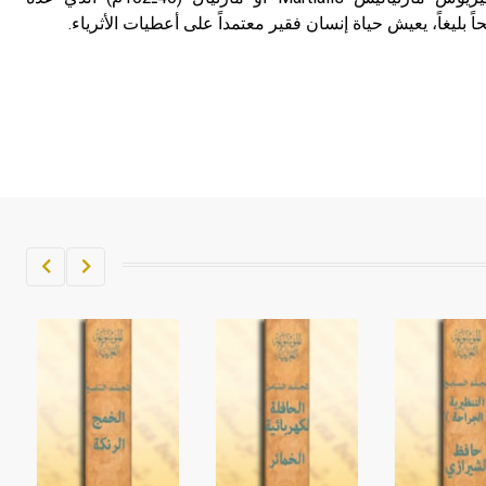
 بليغاً، يعيش حياة إنسان فقير معتمداً على أعطيات الأثرياء.