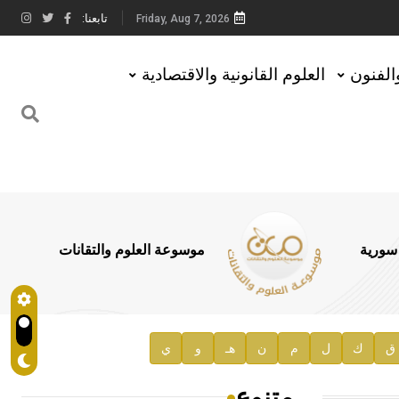
تابعنا:
Friday, Aug 7, 2026
والفنون
العلوم القانونية والاقتصادية
 سورية
موسوعة العلوم والتقانات
ق
ك
ل
م
ن
هـ
و
ي
متنوع