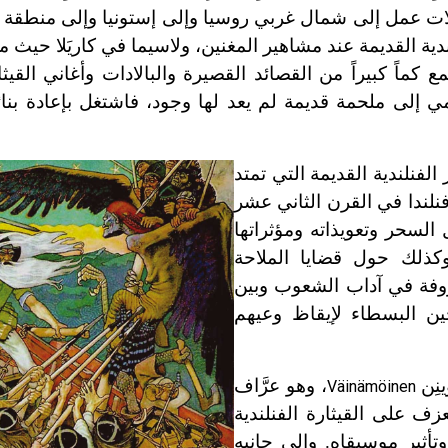
لات عمل إلى شمال غربي روسيا وإلى إستونيا وإلى منطقة ك
دية القديمة عند مشاهير المغنين، ولاسيما في كاريَلا حيث ما
ماً كبيراً من القصائد القصيرة والبالادات وأغاني القيثار
ي إلى ملحمة قديمة لم يعد لها وجود، فاشتغل بإعادة بنائ
لفنلندية القديمة التي تمتد
نلندا في القرن الثاني عشر
لسحر وتعويذاته ومؤثراتها
 وكذلك حول قضايا الملاحة
عروفة في آداب الشعوب وبين
حين البسطاء لإيقاظ وعيهم
ينِن
، وهو عرَّاف
Väinämöinen
ف على القيثارة الفنلندية
تأثير موسيقاه. وإلى جانبه