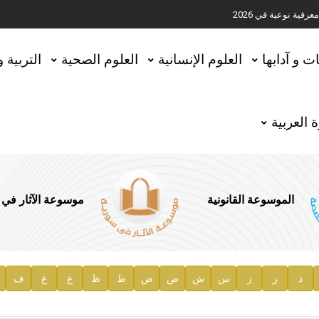
ية نوعية في 2026
تحقيق المخطوطات في العاصمة القطرية الدوحة
ات و آدابها
العلوم الإنسانية
العلوم الصحية
التربية 
 العربية
الموسوعة القانونية
موسوعة الآثار في
ذ
ر
ز
س
ش
ص
ض
ط
ظ
ع
غ
ف
ية