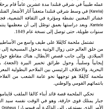
عمله طبيباً في شرقي فنلندا مدة عشرين عاماً قام برح
في وسط شرقي فنلندا متعقباً آثار الأشعار الفنلن
(Karelia)
عشائر المغنين نشطة ومؤثرة في الثقافة الشعبية، فجمع ك
. وبعد دراستها بعمق توصّل إلى أن معظمها ينتم
Kantele
سنوات طويلة، حتى توصل إلى نسخة عام 1849.
تشتمل ملحمة كالِڤَلا على طيف واسع من الأساطير ا
من خلق العالم حتى زوال الوثنية بدخول المسيحية إلى ف
الميلادي. وإلى جانب قصص الأبطال، هناك مقاطع حول ا
إيجابياً وسلبياً، وحول طرائق تخمير البيرة (الجعة)،
البحرية. والاختلاف الرئيسي بين الملاحم البطولية الم
ملحمة كالِڤَلا هو توجهها نحو عامة الشعب من الفلا
بانتمائهم القومي والوطني.
تحكي الملحمة قصة قائد أبناء كالڤا الملقب ڤاينامو
جبار يمتلك قوى خارقة، وهو في الوقت نفسه سيد العز
الأمر الذي يستدعي إلى الذاكرة أورفيوس[ر]
و
Orpheus