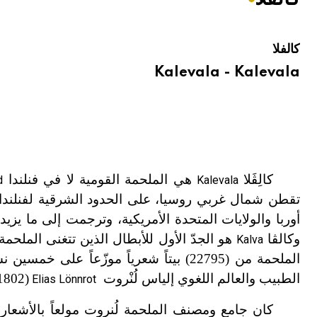
هيئة الموسوعة العربية تطلق موسوعات جديدة في عام 2026
كالفلا
Kalevala - Kalevala
كالِڤَلا
هي الملحمة القومية لا في فنلندا
d
Kalevala
تقطن شمال غربي روسيا، على الحدود الشرقية لفنلندا. وتع
أوربا والولايات المتحدة الأمريكية، وترجمت إلى ما يزيد 
وكالڤا
هو الجدّ الأول للأبطال الذين تتغنى الملح
Kalva
الطبيب والعالم اللغوي إلياس لُنْروت
(1802ـ1884) الذي ذيَّل باسمه مقدمة نص الملحمة، ولم يورده على الغلاف.
Elias Lönnrot
كان جامع ومصنف الملحمة لُنروت مولعاً بالأشعار وا