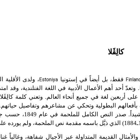
كالِڤَلا
فقط، بل أيضاً في إستونيا
، ولدى الأقلية ال
Estoniya
Finlan
دّ أحد أهم الأعمال الأدبية في اللغة الفنلندية، وقد امتد 
على أربعين لغة في جميع أنحاء العالم. وتعني كلمة كالِڤَلا
مة بأفعالهم البطولية وتحكي عن مشاعرهم وتفاصيل حياتهم
الملحمة من (22795) بيتاً شعرياً موزّعاً على خمسين 
لأمثال القديمة المتداولة عبر الأجيال شفاهة، وغالباً غناء