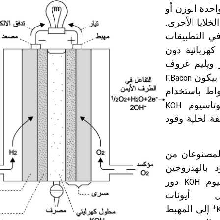
احدة الوزن أو
خلايا الأخرى.
في التطبيقات
كهربائية دون
ر ويليم غروف
F.Bacon
 كامبريدج خلية وقود استطاعتها 6 كيلواط باستخدام
وتاسيوم
KOH
1) الأجزاء المختلفة لخلية وقود
لمصنوعان من
د بالهدروجين
سيوم
دور
KOH
 أيونات
+
إلى المهبط