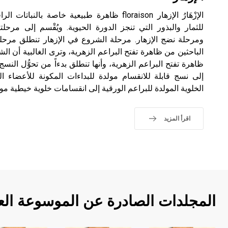
الإزْهَارُ الإزهار floraison ظاهرة طبيعية خاصة بال
للثمار والبذور التي تنجز الدورة الحيوية. ويُقْسم إلى مرحل
ومرحلة نضج الإزهار. مرحلة الشروع في الإزهار تنطلق مرح
الباحثين من ظاهرة تفتح البراعم الزهرية، وترى الغالبية أن ا
ظاهرة تفتح البراعم الزهرية، وأنها تنطلق بدءاً من تحوُّل النسج 
إلى نسج قابلة للانقسام مولدة للبداءات المكونة للأعضاء الز
الخلوية المولدة للبراعم الورقية إلى انقسامات خلوية خيطية مول
اقرأ المزيد
المجلدات الصادرة عن الموسوعة الع