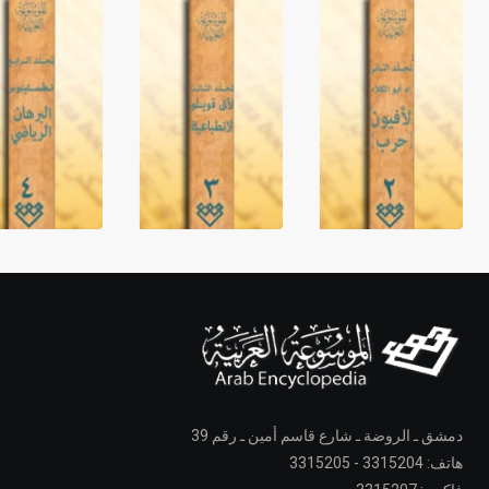
دمشق ـ الروضة ـ شارع قاسم أمين ـ رقم 39
هاتف: 3315204 - 3315205