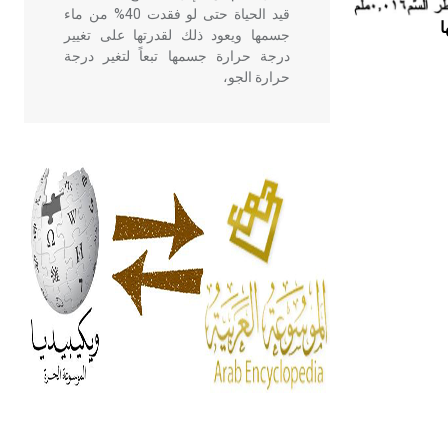
قيد الحياة حتى لو فقدت 40% من ماء
ا
جسمها ويعود ذلك لقدرتها على تغيير
درجة حرارة جسمها تبعاً لتغير درجة
حرارة الجو،
- هل تعلم أن أبقراط كتب في الطب
أربعة مؤلفات هي: الحكم، الأدلة، تنظيم
التغذية، ورسالته في جروح الرأس.
ويعود له الفضل بأنه حرر الطب من
الدين والفلسفة.
- هل تعلم أن المرجان إفراز حيواني
يتكون في البحر ويتركب من مادة
كربونات الكلسيوم، وهو أحمر أو شديد
الحمرة وهو أجود أنواعه، ويمتاز بكبر
الحجم ويسمى الش
هل تعلم أن الأبسيد كلمة فرنسية اللفظ