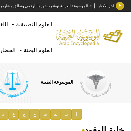
آخر الأخبار
الموسوعة العربية توسّع حضورها الرقمي وتطلق مشاريع معرف
فوز الأستاذ الدكتور وليد محمد السراقبي بجائزة كتارا ل
العلوم التطبيقية
اللغ
جائزة مجمع الملك سلمان العالمي للغة العربية 2025
الأستاذ إياد خالد الطباع مدير عام لهيئة الموسوعة العربية
العلوم البحتة
الحضارة
السيد محمد ياسين صالح وزيرا للثقافة
صدور المجلد الثامن من موسوعة الآثار في سورية
توصيات مجلس الإدارة
الموسوعة الطبية
صدور المجلد السابع من موسوعة الآثار في سورية
صدور المجلد الثامن عشر من الموسوعة الطبية
إعلان..
أ
ب
ت
ث
ج
ح
خ
د
دار الفكر الموزع الحصري لمنشورات هيئة الموسوعة العرب
خلية الوقود