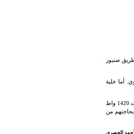
تم اعتمادها مصطلحاً أثرياً يستخدم في
العمارة عموماً وفي العمارة الدينية
الخاصة بالكنائس خصوصاً، وفي
الإنكليزية أب
- هل تعلم أن أبجر Abgar اسم معروف
جيداً يعود إلى عدد من الملوك الذين
حكموا مدينة إديسا (الرها) من أبجر الأول
 طريق صنبور
وحتى التاسع، وهم ينتسبون إلى أسرة
أوسروين
 أما خلية
- هل تعلم أن الأبجدية الكنعانية تتألف من
/22/ علامة كتابية sign تكتب منفصلة
غير متصلة، وتعتمد المبدأ الأكوروفوني،
بـ 31 خلية من خلايا بيكون من النوع الأخير، فولدت جهداً مقداره 29 فولط واستطاعة بلغت 1420 واط
حيث تقتصر القيمة الصوتية للعلامة الك
الفضاء بحاجتهم من
حمد الحصري