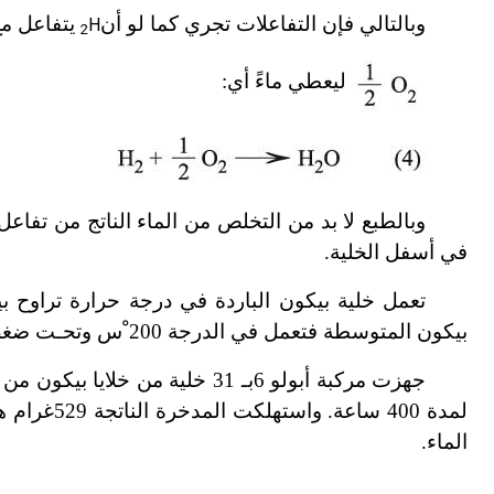
وبالتالي فإن التفاعلات تجري كما لو أن
ي
تفاعل مع
H
2
ليعطي ماءً أي:
وبالطبع لا بد من التخلص من الماء الناتج من تفاع
في أسفل الخلية.
تعمل خلية بيكون الباردة في درجة حرارة تراوح بين 10 ْس و60
بيكون المتوسطة فتعمل في الدرجة 200 ْس وتحـت ضغط يقـارب
جهزت مركبة أبولو 6
لمدة 400 س
الماء.