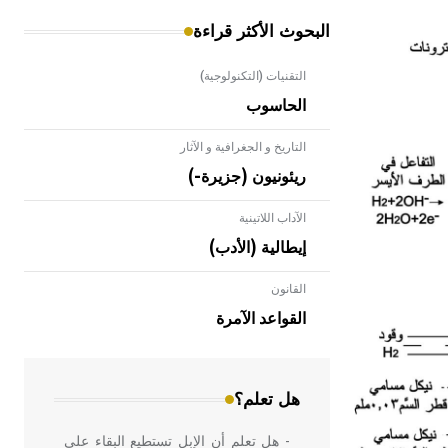
البحوث الأكثر قراءة
التقنيات (التكنولوجية)
الحاسوب
التاريخ و الجغرافية و الآثار
ريئونيون (جزيرة-)
الآداب اللاتينية
إيطالية (الأدب)
القانون
- هل تعلم أن الأبلق نوع من الفنون
الهندسية التي ارتبطت بالعمارة الإسلامية
القواعد الآمرة
في بلاد الشام ومصر خاصة، حيث يحرص
المعمار على بناء مداميكه وخاصة في
الواجهات
هل تعلم؟
- هل تعلم أن الإبل تستطيع البقاء على