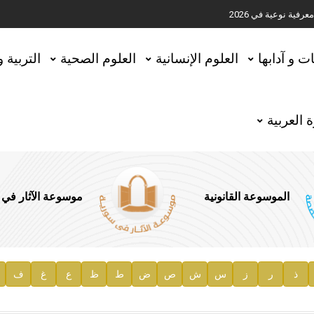
ية نوعية في 2026
تحقيق المخطوطات في العاصمة القطرية الدوحة
ات و آدابها
العلوم الإنسانية
العلوم الصحية
التربية 
 العربية
الموسوعة القانونية
موسوعة الآثار في
ذ
ر
ز
س
ش
ص
ض
ط
ظ
ع
غ
ف
ية