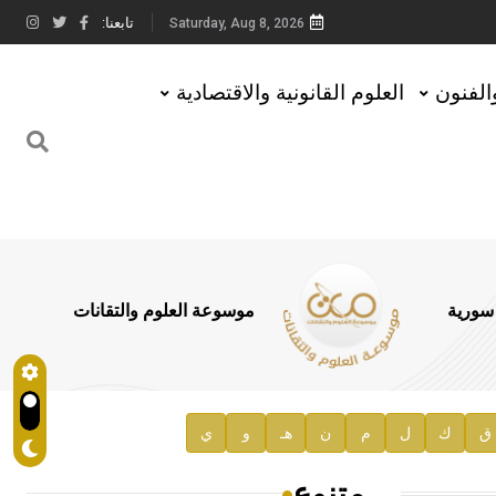
تابعنا:
Saturday, Aug 8, 2026
والفنون
العلوم القانونية والاقتصادية
 سورية
موسوعة العلوم والتقانات
ق
ك
ل
م
ن
هـ
و
ي
متنوع