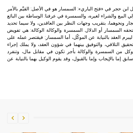
ل ابن حجر في «فتح الباري»: السمسار هو في الأصل: القيِّم بالأمر
 البيع والشراء لغيره، والسمسرة في عرفنا: الوساطة بين البائع
يجار ونحوهما، بتقريب وجهات النظر بين العاقدين، ولا سيما تحديد
قه السمسار أو الدلال. السمسرة والوكالة الوكالة: هي تفويض
برم العقد بالنيابة عن الموكّل، أما السمسار: فيقتصر عمله على
قيق التلاقي، والتوفيق بينهما في شؤون العقد، ولا يملك إجراء
. وكل من السمسرة والوكالة بأجر تكون في مقابل مال، وتنفرد
ابق إما بالإيجاب وإما بالقبول، وقد يقوم الوكيل بهما بالنيابة عن