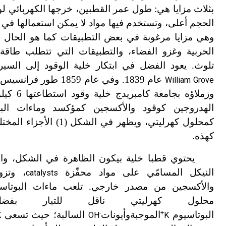
بثلاث مزايا هي: طول عمر القطبين، خرجها الكهربائي لو
الحجم أعلى، وتستخدم فيها مواد لا يمكن استعمالها في ال
وهي مزايا مرغوبة في بعض التطبيقات كما هو الحال 
الحربية وغزو الفضاء، والتطبيقات التي تتطلب طاقة 
تلوث. يعود الفضل في ابتكار خلية الوقود إلى السي
عام 1839. وفي عام 1859 طور فرانسيس بيكون
William Grove
وزملاؤه بجامعة
الهدروجين كوقود والأكسجين كمؤكسد وماءات الب
كمحلول كهرليتي، ويظهر في الشكل (
كهذه.
يحتوي قطبا خلية بيكون الظاهرة في الشكل، وا
النيكل المسامّي على مواد محفّزة
، وتزو
catalysts
والأكسجين من مصدر خارجي. تلعب ماءات البوتا
محلول كهرليتي ناقل للتيار بفضل
+
البوتاسيوم
الموجبة
وأيونات
-
السالبة؛ حيث تسعى
K
OH
K