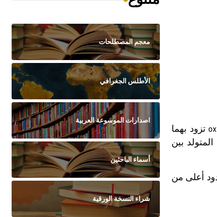
معجم المصطلحات
الأطلس الجغرافي
اصدارات الموسوعة العربية
تزود بهما
ox
المتولد بين
أسماء الباحثين
6% و85%، وهي بالتالي ذات مردود أعلى من
شراء النسخة الورقية