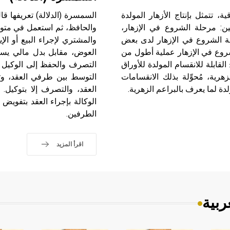
نباتات الراقية، تتمثل بإنتاج الأزهار المولدة
السمسرة (الدلالة) تعريفها قا
تين: مرحلة الشروع في الإزهار،
والحافظ، ثم استعمل في متولي
لة الشروع في الإزهار لدى بعض
والمشتري لإجراء البيع أو الإ
لشروع في الإزهار عملية أطول من
العوض، مقابل بدل مالي يستح
القابلة للانقسام المولدة للأوراق
التصرف والحفظ إلى الوكيل لي
هرية، مُحوِّلة بذلك الانقسامات
التوسط بين طرفي العقد، وتح
دة لما يعرف بالبراعم الزهرية.
العقد، والتصرف إلا بتوكيل
الوكالة بإجراء العقد بتفويض س
الطرفين.
اقرأ المزيد
ربية