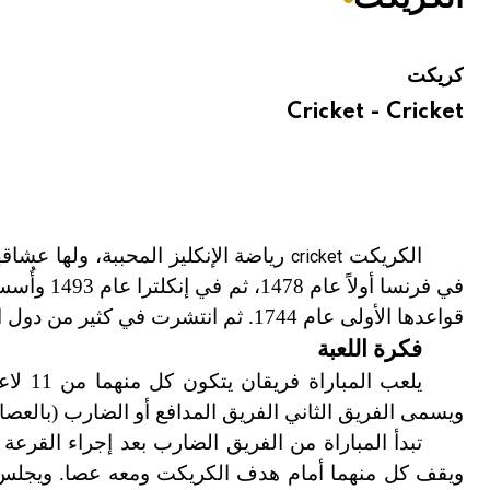
هيئة الموسوعة العربية تطلق موسوعات جديدة في عام 2026
كريكت
Cricket - Cricket
الكريكت
رياضة الإنكليز المحببة، ولها عشاق
cricket
قواعدها الأولى عام 1744. ثم انتشرت في كثير من دول العالم، ولها بطولاتها الداخلية والخارجية.
فكرة اللعبة
يلعب ا
ويسمى الفريق الثاني الفريق المدافع أو الضارب (بالعصا)
تبدأ المباراة من الفريق الضارب بعد إجراء القرعة ع
ويقف كل منهما أمام هدف الكريكت ومعه عصا. ويجلس ال