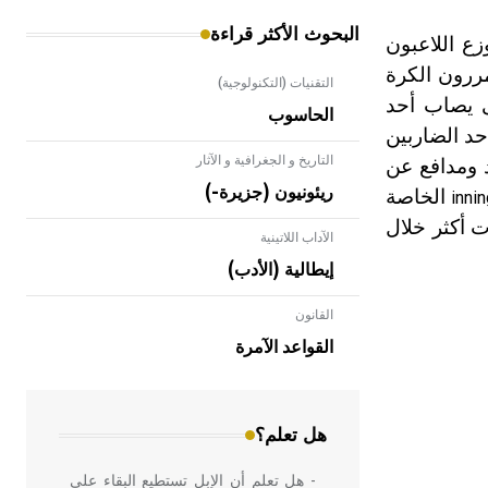
البحوث الأكثر قراءة
زع اللاعبون
مررون الكرة
التقنيات (التكنولوجية)
ى يصاب أحد
الحاسوب
حد الضاربين
التاريخ و الجغرافية و الآثار
 ومدافع عن
ريئونيون (جزيرة-)
الخاصة
inni
ت أكثر خلال
الآداب اللاتينية
إيطالية (الأدب)
القانون
- هل تعلم أن الأبلق نوع من الفنون
الهندسية التي ارتبطت بالعمارة الإسلامية
القواعد الآمرة
في بلاد الشام ومصر خاصة، حيث يحرص
المعمار على بناء مداميكه وخاصة في
الواجهات
هل تعلم؟
- هل تعلم أن الإبل تستطيع البقاء على