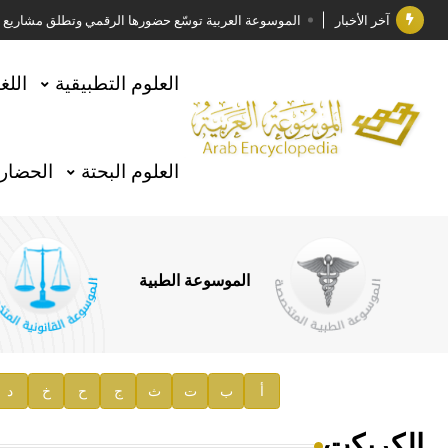
آخر الأخبار
الموسوعة العربية توسّع حضورها الرقمي وتطلق مشاريع معرف
فوز الأستاذ الدكتور وليد محمد السراقبي بجائزة كتارا ل
العلوم التطبيقية
اللغ
جائزة مجمع الملك سلمان العالمي للغة العربية 2025
الأستاذ إياد خالد الطباع مدير عام لهيئة الموسوعة العربية
العلوم البحتة
الحضارة
السيد محمد ياسين صالح وزيرا للثقافة
صدور المجلد الثامن من موسوعة الآثار في سورية
توصيات مجلس الإدارة
الموسوعة الطبية
صدور المجلد السابع من موسوعة الآثار في سورية
صدور المجلد الثامن عشر من الموسوعة الطبية
إعلان..
أ
ب
ت
ث
ج
ح
خ
د
دار الفكر الموزع الحصري لمنشورات هيئة الموسوعة العرب
الكريكت