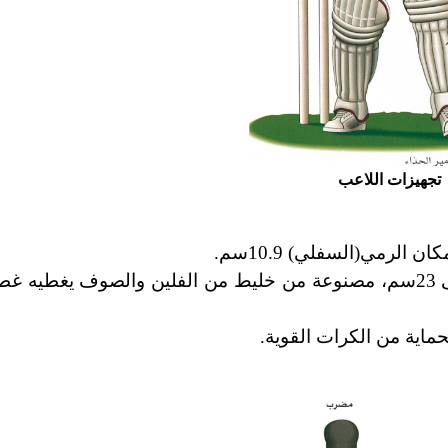
تجهيزات اللاعب
ـ الكرة: وزنها من 156ـ 163غ، ولا يزيد محيطها على 23سم، مصنوعة من خليط من الفلين والصوف 
حماية من الكرات القوية.