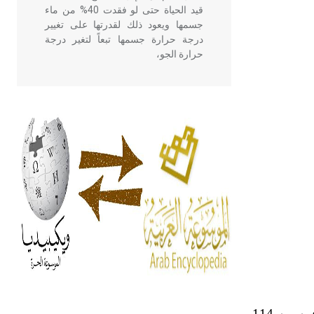
قيد الحياة حتى لو فقدت 40% من ماء
جسمها ويعود ذلك لقدرتها على تغيير
درجة حرارة جسمها تبعاً لتغير درجة
حرارة الجو،
- هل تعلم أن أبقراط كتب في الطب
أربعة مؤلفات هي: الحكم، الأدلة، تنظيم
التغذية، ورسالته في جروح الرأس.
ويعود له الفضل بأنه حرر الطب من
الدين والفلسفة.
- هل تعلم أن المرجان إفراز حيواني
يتكون في البحر ويتركب من مادة
كربونات الكلسيوم، وهو أحمر أو شديد
الحمرة وهو أجود أنواعه، ويمتاز بكبر
الحجم ويسمى الش
هل تعلم أن الأبسيد كلمة فرنسية اللفظ
ـ الملعب: مستوي عشبي بيضوي يبلغ طوله الأدنى 80م، وعرضه من 60ـ70م في حين يبلغ طول ملعب المحترفين من 114ـ