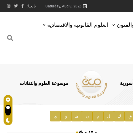
تابعنا:
Saturday, Aug 8, 2026
والفنون
العلوم القانونية والاقتصادية
 سورية
موسوعة العلوم والتقانات
ق
ك
ل
م
ن
هـ
و
ي
متنوع