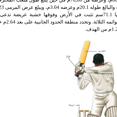
12.06سم. ولكي يكون الهدف