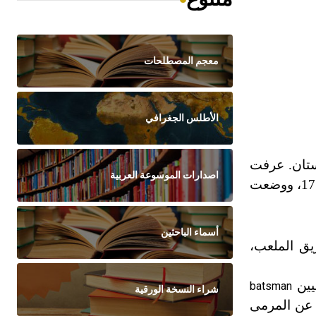
معجم المصطلحات
الأطلس الجغرافي
كستان. عرفت
اصدارات الموسوعة العربية
في فرنسا أولاً عام 1478، ثم في إنكلترا عام 1493 وأُسس فيها أول نادٍ للكريكت عام 1666، وبدأ التنافس بها عام 1719، ووضعت
أسماء الباحثين
م أو فريق الملعب،
ميين
batsman
شراء النسخة الورقية
 عن المرمى