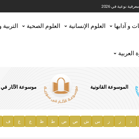
ية نوعية في 2026
تحقيق المخطوطات في العاصمة القطرية الدوحة
ات و آدابها
العلوم الإنسانية
العلوم الصحية
التربية 
 العربية
الموسوعة القانونية
موسوعة الآثار في
ذ
ر
ز
س
ش
ص
ض
ط
ظ
ع
غ
ف
ية