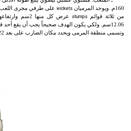
160م. ويوجد المرميان
wickets
من ثلاثة قوائم
عرض كل منها 2سم وارتفاعها 71.1سم تثبت في الأرض وفوقها خشبة عريضة تدعى
stumps
وتسمى منطقة المرمى ويحدد مكان الضارب على بعد 1.22م من الهدف.