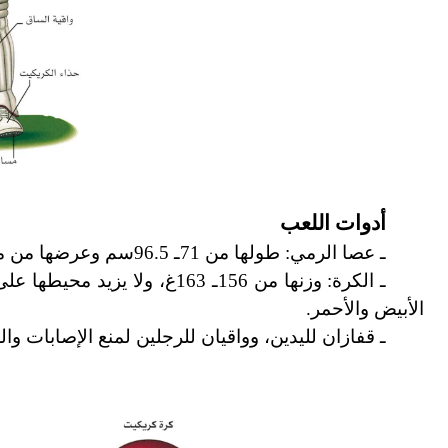
أدوات اللعب
ـ عصا الرمي: طولها من 71ـ 96.5سم وعرضها من مكان الرمي(السفلي) 10.9سم.
الأبيض والأحمر.
ـ قفازان لليدين، وواقيان للرجلين لمنع الإصابات وال