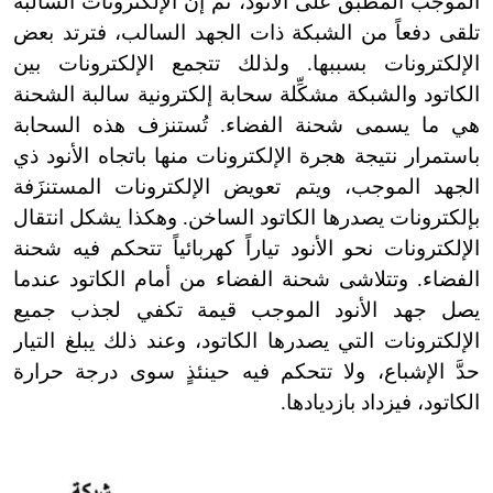
الموجب المطبق على الأنود، ثم إن الإلكترونات السالبة
تلقى دفعاً من الشبكة ذات الجهد السالب، فترتد بعض
الإلكترونات بسببها. ولذلك تتجمع الإلكترونات بين
الكاتود والشبكة مشكِّلة سحابة إلكترونية سالبة الشحنة
هي ما يسمى شحنة الفضاء. تُستنزف هذه السحابة
باستمرار نتيجة هجرة الإلكترونات منها باتجاه الأنود ذي
الجهد الموجب، ويتم تعويض الإلكترونات المستنزَفة
بإلكترونات يصدرها الكاتود الساخن. وهكذا يشكل انتقال
الإلكترونات نحو الأنود تياراً كهربائياً تتحكم فيه شحنة
الفضاء. وتتلاشى شحنة الفضاء من أمام الكاتود عندما
يصل جهد الأنود الموجب قيمة تكفي لجذب جميع
الإلكترونات التي يصدرها الكاتود، وعند ذلك يبلغ التيار
حدَّ الإشباع، ولا تتحكم فيه حينئذٍ سوى درجة حرارة
الكاتود، فيزداد بازديادها.