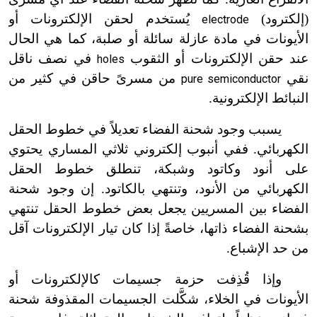
(إلكترود)
يُستخدم لحقن الإلكترونات أو
electrode
الأيونات في مادة عازلة سائلة أو صلبة، كما هي الحال
عند حقن الإلكترونات أو الثقوب
في نصف ناقل
holes
نقي
من مسرىً حاقن في كثير من
pure semiconductor
النبائط الإلكترونية.
يسبب وجود شحنة الفضاء تعديلاً في خطوط الحقل
الكهربائي. ففي أنبوب إلكتروني ثلاثي المساري يحتوي
على أنود وكاتود وشبكة، تنطلق خطوط الحقل
الكهربائي من الأنود، وتنتهي بالكاتود. إن وجود شحنة
الفضاء بين المسريين يجعل بعض خطوط الحقل تنتهي
بشحنة الفضاء ذاتها، خاصةً إذا كان تيار الإلكترونات آقل
من حد الإشباع.
وإذا قُذِفت حزمة جسيمات كالإلكترونات أو
الأيونات في الخلاء، شكَّلت الجسيمات المقذوفة شحنة