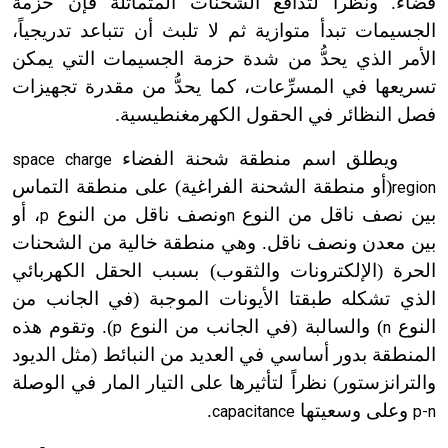
فضاء. ونظراً لتدافع الشحنات المتماثلة فإن حزمة
الجسيمات تبدأ متوازية ثم لا تلبث أن تتباعد تدريجياً،
الأمر الذي يحدُّ من شدة حزمة الجسيمات التي يمكن
تسريعها في المسرِّعات، كما يحدُّ من مقدرة تجهيزات
فصل النظائر في الحقول الكهرمغنطيسية.
ويطلق اسم منطقة شحنة الفضاء
space charge
(أو منطقة الشحنة الفراغية) على منطقة التماس
region
بين نصف ناقل من النوع
ونصف ناقل من النوع
، أو
p
n
بين معدن ونصف ناقل. وهي منطقة خالية من الشحنات
الحرة (الإلكترونات والثقوب) بسبب الحقل الكهربائي
الذي تشكله طبقتا الأيونات الموجبة (في الجانب من
النوع
) والسالبة (في الجانب من النوع
). وتقوم هذه
p
n
المنطقة بدور أساسي في العديد من النبائط (مثل الديود
والترانزستور) نظراً لتأثيرها على التيار المار في الوصلة
وعلى وسعيتها
.
capacitance
p-n