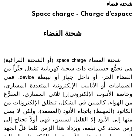
شحنه فضاء
هيئة الموسوعة العربية تطلق موسوعات جديدة في عام 2026
Space charge - Charge d’espace
شحنة الفضاء
شحنة الفضاء
(أو الشحنة الفراغية)
space charge
هي تجمُّع جسيمات ذات شحنة كهربائية تشغل حيِّزاً من
الفضاء الحر، أو داخل جهاز أو نبيطة
. ففي
device
الصمامات أو الأنابيب الإلكترونية المتعددة المساري،
وخاصة الأنبوب الإلكتروني[ر] ثلاثي المساري، المفرَّغ
من الهواء، كالمبين في الشكل، تنطلق الإلكترونات من
الكاتود (المهبط) باتجاه الأنود (المصعد)، ولكن لا يصل
منها إلى الأنود إلا القليل لسببين، فهي أولاً تحتاج إلى
زمن محدد كي تبلغه، ويزداد هذا الزمن كلما قلَّ الجهد