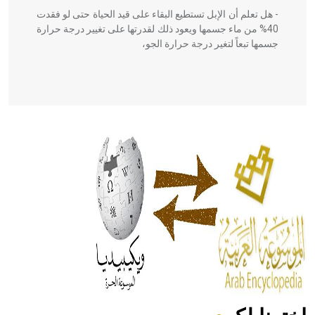
- هل تعلم أن الإبل تستطيع البقاء على قيد الحياة حتى لو فقدت
40% من ماء جسمها ويعود ذلك لقدرتها على تغيير درجة حرارة
جسمها تبعاً لتغير درجة حرارة الجو،
- هل تعلم أن أبقراط كتب في الطب أربعة مؤلفات هي:
الحكم، الأدلة، تنظيم التغذية، ورسالته في جروح الرأس. ويعود
له الفضل بأنه حرر الطب من الدين والفلسفة.
- هل تعلم أن المرجان إفراز حيواني يتكون في البحر ويتركب
من مادة كربونات الكلسيوم، وهو أحمر أو شديد الحمرة وهو
أجود أنواعه، ويمتاز بكبر الحجم ويسمى الش