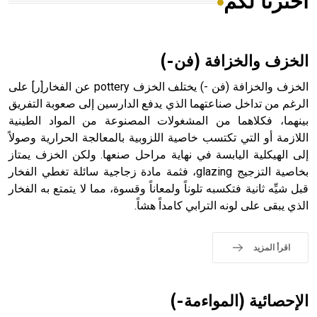
اخترنا لكم
هل تعلم أن الأبسيد كلمة فرنسية اللفظ تم اعتمادها مصطلحاً
أثرياً يستخدم في العمارة عموماً وفي العمارة الدينية الخاصة
بالكنائس خصوصاً، وفي الإنكليزية أب
الخزف والخزافة (فن-)
الخزف والخزافة (فن -) يختلف الخزف pottery عن الفخار[ر] على
الرغم من تداخل صناعتهما الذي يدفع الدارسين إلى صعوبة التفريق
بينهما، فكلاهما من المشغولات المصنوعة من المواد الطينية
- هل تعلم أن أبجر Abgar اسم معروف جيداً يعود إلى عدد من
الملوك الذين حكموا مدينة إديسا (الرها) من أبجر الأول وحتى
اللازمة أو التي تكتسب خاصية اللزوبية بالمعالجة الحرارية وصولاً
التاسع، وهم ينتسبون إلى أسرة أوسروين
إلى الهيكلية اليابسة في نهاية مراحل صنعها. ولكن الخزف يمتاز
بخاصية التزجيج glazing، فثمة مادة زجاجية سائلة تغطي الفخار
قبل شيِّه ثانية فتكسبه تلوناً ولمعاناً وقسوة، مما لا يتمتع به الفخار
الذي يبقى على لونه الترابي كامداً هشاً.
- هل تعلم أن الأبجدية الكنعانية تتألف من /22/ علامة كتابية
sign تكتب منفصلة غير متصلة، وتعتمد المبدأ الأكوروفوني،
اقرأ المزيد
حيث تقتصر القيمة الصوتية للعلامة الك
الإحصائية (المواءمة-)