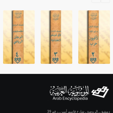
دمشق ـ الروضة ـ شارع قاسم أمين ـ رقم 39