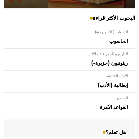
البحوث الأكثر قراءة
التقنيات (التكنولوجية)
الحاسوب
التاريخ و الجغرافية و الآثار
ريئونيون (جزيرة-)
الآداب اللاتينية
إيطالية (الأدب)
القانون
- هل تعلم أن الأبلق نوع من الفنون الهندسية التي ارتبطت
بالعمارة الإسلامية في بلاد الشام ومصر خاصة، حيث يحرص
القواعد الآمرة
المعمار على بناء مداميكه وخاصة في الواجهات
هل تعلم؟