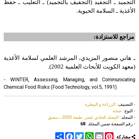
التجميد ـ التجفيد (التجفيف بالتجميد) ـ التعليب ـ حفظ
الأغذية ـ السلامة الحيوية.
مراجع للاستزادة:
ـ هاني منصور المزيدي، المرشد العلمي لسلامة الأغذية
(معهد الكويت للأبحاث العلمية 2002).
- WINTER, Assessing, Managing, and Communicating
Chemical Food Risks (Food Technology, vol.5, 1991).
- التصنيف :
الزراعة و البيطرة
- النوع :
صحة
- المجلد :
المجلد الحادي عشر، طبعة 2005، دمشق
- رقم الصفحة ضمن المجلد :
68
Share
Facebook
Twitter
WhatsApp
Email
Pinterest
مشاركة :