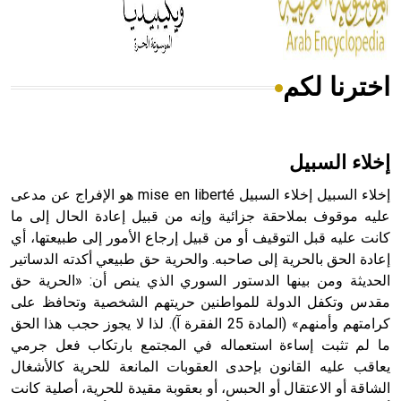
أجود أنواعه، ويمتاز بكبر الحجم ويسمى الش
اخترنا لكم
هل تعلم أن الأبسيد كلمة فرنسية اللفظ تم اعتمادها مصطلحاً
أثرياً يستخدم في العمارة عموماً وفي العمارة الدينية الخاصة
بالكنائس خصوصاً، وفي الإنكليزية أب
إخلاء السبيل
إخلاء السبيل إخلاء السبيل mise en liberté هو الإفراج عن مدعى
عليه موقوف بملاحقة جزائية وإنه من قبيل إعادة الحال إلى ما
كانت عليه قبل التوقيف أو من قبيل إرجاع الأمور إلى طبيعتها، أي
- هل تعلم أن أبجر Abgar اسم معروف جيداً يعود إلى عدد من
الملوك الذين حكموا مدينة إديسا (الرها) من أبجر الأول وحتى
إعادة الحق بالحرية إلى صاحبه. والحرية حق طبيعي أكدته الدساتير
التاسع، وهم ينتسبون إلى أسرة أوسروين
الحديثة ومن بينها الدستور السوري الذي ينص أن: «الحرية حق
مقدس وتكفل الدولة للمواطنين حريتهم الشخصية وتحافظ على
كرامتهم وأمنهم» (المادة 25 الفقرة آ). لذا لا يجوز حجب هذا الحق
ما لم تثبت إساءة استعماله في المجتمع بارتكاب فعل جرمي
يعاقب عليه القانون بإحدى العقوبات المانعة للحرية كالأشغال
- هل تعلم أن الأبجدية الكنعانية تتألف من /22/ علامة كتابية
الشاقة أو الاعتقال أو الحبس، أو بعقوبة مقيدة للحرية، أصلية كانت
sign تكتب منفصلة غير متصلة، وتعتمد المبدأ الأكوروفوني،