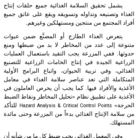
يشمل تحقيق السلامة الغذائية جميع حلقات إنتاج
الغذاء وتصنيعه وتداوله وتسويقه ويقع على عاتق جميع
أفراد المجتمع من منتجين ومستهلكين وغيرهم.
يتعرض الغذاء الطازج أو المصنَّع ضمن عبوات
متنوعة إلى عدد من المخاطر لا بد من ضبطها ومنع
حدوثها. ففي المزرعة يجب التقيد باستعمال العمليات
الزراعية الجيدة في إنتاج الخامات الزراعية للتصنيع
الغذائي، وفي تربية الحيوان، واتباع البرامج الأولية
المتكاملة التي تعد عناصر سلامة الغذاء في معامل
الأغذية والأفراد فيها. كما يجب أن يحرص العاملون في
الأغذية على تطبيق نظام «تحليل المخاطر ونقاط الضبط
الحرجة»
للتأكد
Hazard Analysis & Critical Control Points
من سلامة الإنتاج الغذائي بدءاً من المزرعة وحتى مائدة
المستهلك.
وفي المعمل الغذائي يجب ضبط كل ما من شأنه أن