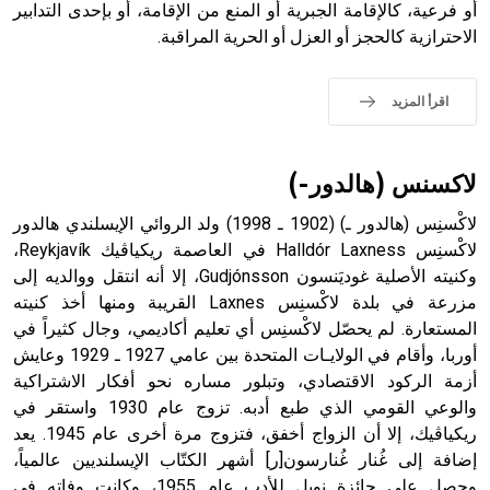
أو فرعية، كالإقامة الجبرية أو المنع من الإقامة، أو بإحدى التدابير
حيث تقتصر القيمة الصوتية للعلامة الك
الاحترازية كالحجز أو العزل أو الحرية المراقبة.
اقرأ المزيد
لاكسنس (هالدور-)
لاكْسنِس (هالدور ـ) (1902 ـ 1998) ولد الروائي الإيسلندي هالدور
لاكْسنِس Halldór Laxness في العاصمة ريكياڤيك Reykjavík،
وكنيته الأصلية غوديَنسون Gudjónsson، إلا أنه انتقل ووالديه إلى
مزرعة في بلدة لاكْسنِس Laxnes القريبة ومنها أخذ كنيته
المستعارة. لم يحصّل لاكْسنِس أي تعليم أكاديمي، وجال كثيراً في
أوربا، وأقام في الولايـات المتحدة بين عامي 1927 ـ 1929 وعايش
أزمة الركود الاقتصادي، وتبلور مساره نحو أفكار الاشتراكية
والوعي القومي الذي طبع أدبه. تزوج عام 1930 واستقر في
ريكياڤيك، إلا أن الزواج أخفق، فتزوج مرة أخرى عام 1945. يعد
إضافة إلى غُنار غُنارسون[ر] أشهر الكتّاب الإيسلنديين عالمياً،
وحصل على جائزة نوبل للأدب عام 1955، وكانت وفاته في