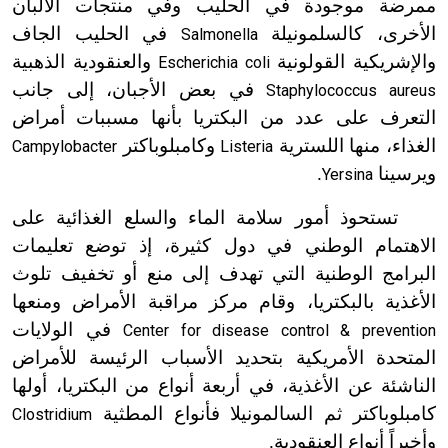
ممرضة موجودة في الحليب وفي منتجات الألبان
الأخرى، كالسلمونيلة
في الحليب الجاف
Salmonella
والإشريكية القولونية
والعنقودية الذهبية
Escherichia coli
في بعض الأجبان، إلى جانب
Staphylococcus aureus
التعرف على عدد من البكتريا بأنها مسببات أمراض
الغذاء، منها اللسترية
وكامبلوباكتر
Campylobacter
Listeria
ويرسينا
.
Yersina
تستحوذ أمور سلامة الماء والسلع الغذائية على
الاهتمام الوطني في دول كثيرة، إذ توضع تعليمات
البرامج الوطنية التي تهدف إلى منع أو تخفيف تلوث
الأغذية بالبكتريا، وقام مركز مراقبة الأمراض ومنعها
في الولايات
Center for disease control & prevention
المتحدة الأمريكية بتحديد الأسباب الرئيسة للأمراض
الناشئة عن الأغذية، في أربعة أنواع من البكتريا، أولها
كامبلوباكتر ثم السالمونيلا فأنواع المطثية
Clostridium
وأخيراً أنواع العنقودية.