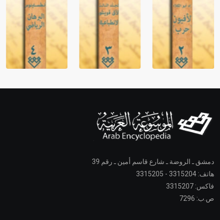
دمشق ـ الروضة ـ شارع قاسم أمين ـ رقم 39
هاتف: 3315204 - 3315205
فاكس: 3315207
ص.ب: 7296