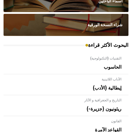
أسماء الباحثين
شراء النسخة الورقية
البحوث الأكثر قراءة
التقنيات (التكنولوجية)
الحاسوب
الآداب اللاتينية
إيطالية (الأدب)
التاريخ و الجغرافية و الآثار
ريئونيون (جزيرة-)
القانون
- هل تعلم أن الأبلق نوع من الفنون الهندسية التي ارتبطت
بالعمارة الإسلامية في بلاد الشام ومصر خاصة، حيث يحرص
القواعد الآمرة