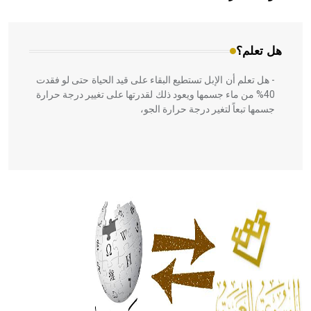
المعمار على بناء مداميكه وخاصة في الواجهات
هل تعلم؟
- هل تعلم أن الإبل تستطيع البقاء على قيد الحياة حتى لو فقدت
40% من ماء جسمها ويعود ذلك لقدرتها على تغيير درجة حرارة
جسمها تبعاً لتغير درجة حرارة الجو،
- هل تعلم أن أبقراط كتب في الطب أربعة مؤلفات هي:
الحكم، الأدلة، تنظيم التغذية، ورسالته في جروح الرأس. ويعود
له الفضل بأنه حرر الطب من الدين والفلسفة.
- هل تعلم أن المرجان إفراز حيواني يتكون في البحر ويتركب
من مادة كربونات الكلسيوم، وهو أحمر أو شديد الحمرة وهو