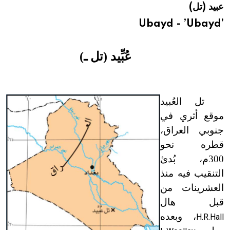
عبيد (تل)
هيئة الموسوعة العربية تطلق موسوعات جديدة في عام 2026
’Ubayd - ’Ubayd
عُبِّيد (تل ـ)
تل العُبيد
موقع أثري في
جنوبي العراق،
قطره نحو
300م، بُدئ
التنقيب فيه منذ
العشرينات من
قبل هال
، وبعده
H.R.Hall