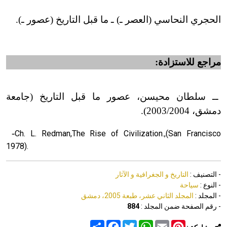
الحجري النحاسي (العصر ـ) ـ ما قبل التاريخ (عصور ـ).
مراجع للاستزادة:
ــ سلطان محيسن، عصور ما قبل التاريخ (جامعة
دمشق، 2003/2004).
-
Ch. L. Redman,The Rise of Civilization.,(San Francisco
1978).
- التصنيف :
التاريخ و الجغرافية و الآثار
- النوع :
سياحة
- المجلد :
المجلد الثاني عشر، طبعة 2005، دمشق
- رقم الصفحة ضمن المجلد :
884
Share
Facebook
Twitter
WhatsApp
Email
Pinterest