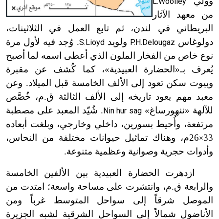
وولي
L.Woolley
من معهد الآثار
البريطاني في لندن، ثم تابع العمل في الثلاثينات،
دولوغاس
ولويد
. وُجد فيه لأول مرة
S.Lioyd
P.H.Delougaz
نوع خاص من الفخار الملون الذي أعطى اسمه لما أصبح
يُعرف بـ«الحضارة العبيدية»، كما كُشف عن مقبرة
وبيوت سكن تعود إلى الألف الخامسة قبل الميلاد. وعن
معبد مهم يعود تاريخه إلى الألف الثالثة ق.م، خُصَّص
للآلهة «ننهورساغ»
. شُيّد المعبد على مصطبة
Nin hur sag
مرتفعة، وأُحيط بسورين، داخلي وخارجي، وبلغت أبعاده
33
26
م، وهناك تماثيل حيوانات مختلفة من النحاس،
×
وأدوات حجرية وصوانية وعظمية متنوعة.
ازدهرت الحضارة العبيدية بين الألفين الخامسة
والرابعة ق.م، وانتشرت على مساحة واسعة؛ امتدت من
الموصل شرقاً إلى سواحل المتوسط غرباً ومن
الأناضول شمالاً إلى السواحل الشرقية لشبه الجزيرة