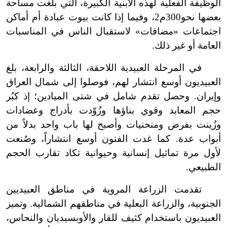
الوظيفة الفعلية لهذه الأبنية الكبيرة، التي بلغت مساحة
بعضها نحو300م2، وفيما إذا كانت بيوت عبادة أم أماكن
اجتماعات «مضافات» لاستقبال الناس في المناسبات
العامة أو غير ذلك.
في المرحلة العبيدية اللاحقة، الثالثة والرابعة، بلغ
العبيديون أوسع انتشار لهم، فوصلوا إلى شمال العراق
وإيران. وحصل تقدم شامل في شتى الميادين؛ إذ كبُر
حجم المعابد وقوي بناؤها وزُوّدت بأدراج وعضادات
وزُينت بفرض ومنحنيات وأصبح لها باب واحد بدلاً من
أبواب عدة. كما غدت الفنون أوسع انتشاراً، وصُنعت
لأول مرة تماثيل إنسانية وحيوانية تكاد تقارب الحجم
الطبيعي.
تقدمت الزراعة المروية في مناطق العبيديين
الجنوبية، والزراعة البعلية في مناطقهم الشمالية. وتميز
العبيديون باستخدام كثيف للقار والأوبسيديان والنحاس،