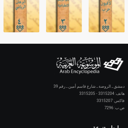
دمشق ـ الروضة ـ شارع قاسم أمين ـ رقم 39
هاتف: 3315204 - 3315205
فاكس: 3315207
ص.ب: 7296