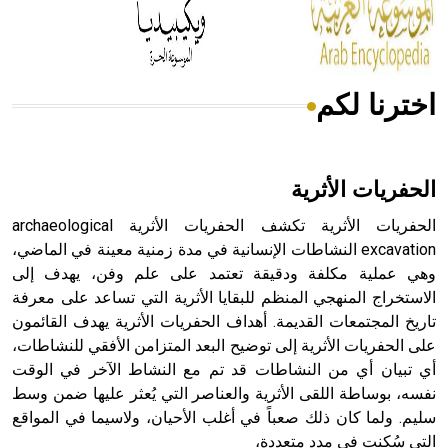
أجود أنواعه، ويمتاز بكبر الحجم ويسمى الش
اخترنا لكم
هل تعلم أن الأبسيد كلمة فرنسية اللفظ تم اعتمادها مصطلحاً
أثرياً يستخدم في العمارة عموماً وفي العمارة الدينية الخاصة
بالكنائس خصوصاً، وفي الإنكليزية أب
الحفريات الأثرية
الحفريات الأثرية تكشف الحفريات الأثرية archaeological
excavation النشاطات الإنسانية في مدة زمنية معينة في الماضي،
وهي عملية مكلفة ودقيقة تعتمد على علم وفن، يهدف إلى
- هل تعلم أن أبجر Abgar اسم معروف جيداً يعود إلى عدد من
الملوك الذين حكموا مدينة إديسا (الرها) من أبجر الأول وحتى
الاستخراج المنهجي المنظم للبقايا الأثرية التي تساعد على معرفة
التاسع، وهم ينتسبون إلى أسرة أوسروين
تاريخ المجتمعات القديمة. أهداف الحفريات الأثرية يهدف القائمون
على الحفريات الأثرية إلى توضيح البعد المتزامن الأفقي للنشاطات،
أي تبيان أي من النشاطات قد تم مع النشاط الآخر في الوقت
نفسه، بوساطة اللقى الأثرية والعناصر التي يُعثر عليها ضمن وسط
سليم. ولما كان ذلك صعباً في أغلب الأحيان، ولاسيما في المواقع
- هل تعلم أن الأبجدية الكنعانية تتألف من /22/ علامة كتابية
التي سُكنت في مدد متعددة،
sign تكتب منفصلة غير متصلة، وتعتمد المبدأ الأكوروفوني،