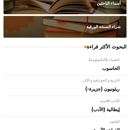
أسماء الباحثين
شراء النسخة الورقية
البحوث الأكثر قراءة
التقنيات (التكنولوجية)
الحاسوب
التاريخ و الجغرافية و الآثار
ريئونيون (جزيرة-)
الآداب اللاتينية
إيطالية (الأدب)
القانون
- هل تعلم أن الأبلق نوع من الفنون الهندسية التي ارتبطت
بالعمارة الإسلامية في بلاد الشام ومصر خاصة، حيث يحرص