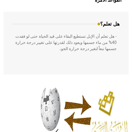
القواعد الآمرة
المعمار على بناء مداميكه وخاصة في الواجهات
هل تعلم؟
- هل تعلم أن الإبل تستطيع البقاء على قيد الحياة حتى لو فقدت
40% من ماء جسمها ويعود ذلك لقدرتها على تغيير درجة حرارة
جسمها تبعاً لتغير درجة حرارة الجو،
- هل تعلم أن أبقراط كتب في الطب أربعة مؤلفات هي:
الحكم، الأدلة، تنظيم التغذية، ورسالته في جروح الرأس. ويعود
له الفضل بأنه حرر الطب من الدين والفلسفة.
- هل تعلم أن المرجان إفراز حيواني يتكون في البحر ويتركب
من مادة كربونات الكلسيوم، وهو أحمر أو شديد الحمرة وهو