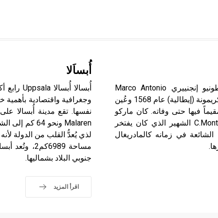
أُبساَلا
إنجنييري (ماركو أنطونيو -) (نحو 1547 - 1592) ماركو أنطونيو إنجنييري Marco Antonio
أُبسالا أُ
Ingegneri مؤلف موسيقي إيطالي وُلد في فيرونة واستقر في كريمونة (إيطالية) عام 1568 وعُين
وجغرافية واقتصادية بأهمية خ
يتها الغنائية وظل مقيماً فيها حتى وفاته. كان ماركو
إنجنييري تلميذاً لروفّو V.Ruffo وأستاذاً لمونتفيردي[ر] C.Monteverdi الشهير الذي كان يفتخر
Malaren ونحو 
الشائعة في زمانه كالمادريغال
مساحة 6989كم
جنوبي البلاد بشماليها.
اقرأ المزيد