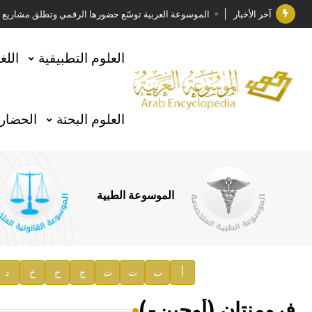
آخر الأخبار
الموسوعة العربية توسّع حضورها الرقمي وتطلق مشاريع معرف
فوز الأستاذ الدكتور وليد محمد السراقبي بجائزة كتارا ل
العلوم التطبيقية
اللغ
جائزة مجمع الملك سلمان العالمي للغة العربية 2025
الأستاذ إياد خالد الطباع مدير عام لهيئة الموسوعة العربية
العلوم البحتة
الحضارة
السيد محمد ياسين صالح وزيرا للثقافة
صدور المجلد الثامن من موسوعة الآثار في سورية
توصيات مجلس الإدارة
الموسوعة الطبية
صدور المجلد السابع من موسوعة الآثار في سورية
صدور المجلد الثامن عشر من الموسوعة الطبية
إعلان..
أ
ب
ت
ث
ج
ح
خ
د
دار الفكر الموزع الحصري لمنشورات هيئة الموسوعة العرب
فرومنتان (أوجين-)