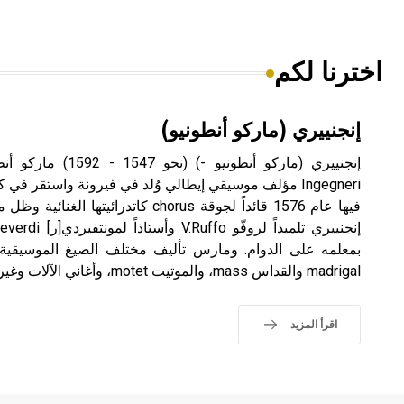
اخترنا لكم
إنجنييري (ماركو أنطونيو)
فيها عام 1576 قائداً لجوقة chorus كاتدرائ
بمعلمه على الدوام. ومارس تأليف مختلف الصيغ الموسيقية 
madrigal والقداس mass، والموتيت motet، وأغاني الآلات وغيرها.
اقرأ المزيد