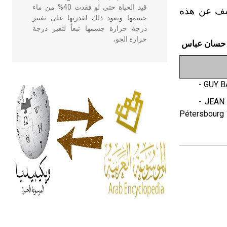
قيد الحياة حتى لو فقدت 40% من ماء
كشف عن هذه
جسمها ويعود ذلك لقدرتها على تغيير
درجة حرارة جسمها تبعاً لتغير درجة
حرارة الجو،
حسان عباس
- هل تعلم أن أبقراط كتب في الطب
أربعة مؤلفات هي: الحكم، الأدلة، تنظيم
- GUY B
التغذية، ورسالته في جروح الرأس.
- JEAN 
ويعود له الفضل بأنه حرر الطب من
Pétersbourg 
الدين والفلسفة.
- هل تعلم أن المرجان إفراز حيواني
يتكون في البحر ويتركب من مادة
كربونات الكلسيوم، وهو أحمر أو شديد
الحمرة وهو أجود أنواعه، ويمتاز بكبر
الحجم ويسمى الش
هل تعلم أن الأبسيد كلمة فرنسية اللفظ