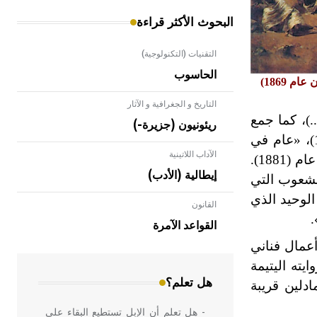
البحوث الأكثر قراءة
التقنيات (التكنولوجية)
الحاسوب
 1869)
التاريخ و الجغرافية و الآثار
.)، كما جمع
ريئونيون (جزيرة-)
عام (1857)، «عام في
الآداب اللاتينية
عام (1881).
إيطالية (الأدب)
لشعوب التي
لوحيد الذي
القانون
- هل تعلم أن الأبلق نوع من الفنون
.
الهندسية التي ارتبطت بالعمارة الإسلامية
القواعد الآمرة
في بلاد الشام ومصر خاصة، حيث يحرص
عمال فناني
المعمار على بناء مداميكه وخاصة في
ويبدي إعجابه بتقنيتهم وبقدرتهم على رسم شفافية الفضاء و«ألوان الأثير». كما نشر عام 1863 روايته اليتيمة
الواجهات
هل تعلم؟
دلين قريبة
- هل تعلم أن الإبل تستطيع البقاء على