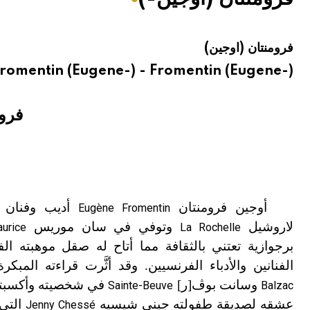
هيئة الموسوعة العربية تطلق موسوعات جديدة في عام 2026
فرومنتان (اوجين)
romentin (Eugene-) - Fromentin (Eugene-)
فروم
6)
أوجين فرومنتان
أديب وفنان 
Eugène Fromentin
لاروشيل
وتوفي في سان موريس
aurice
La Rochelle
برجوازية تعتني بالثقافة مما أتاح له صقل موهبته الف
الفنانين والأدباء الفرنسيين. وقد أثَّرت قراءته المبك
وسانت بوڤ[ر]
في شخصيته وأكسبته
Sainte-Beuve
Balzac
عشقه لصديقة طفولته جيني شيسيه
التي 
Jenny Chessé