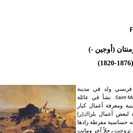
F
نتان (أوجين -)
(1820-187
فرنسي ولد في مدينة
. نشأ في عائلة
Saint-M
نية ومعرفة أعمال كبار
رة لبعض أعمال بلزاك[ر]
 حساسية مفرطة زادها
تزوجت رجلاً آخر وماتت