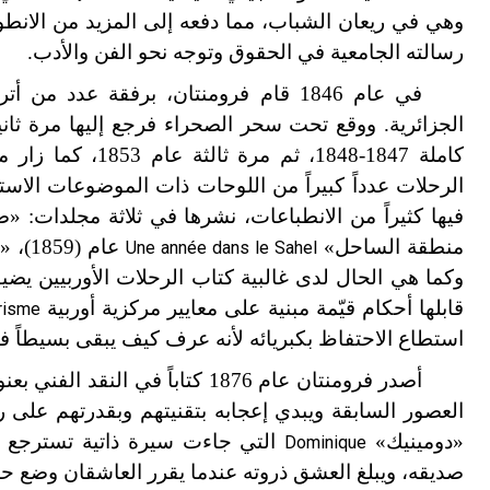
وهي في ريعان الشباب، مما دفعه إلى المزيد من الانطو
رسالته الجامعية في الحقوق وتوجه نحو الفن والأدب.
في عام 1846 قام فرومنتان، برفقة عدد من
الجزائرية. ووقع تحت سحر الصحراء فرجع إليها مرة ثانية
كاملة 1847-1848، ثم مر
الرحلات عدداً كبيراً من اللوحات ذات الموضوعات الاست
فيها كثيراً من الانطباعات، نشرها في ثلاثة مجلدات: 
منطقة الساحل»
عام (1859)، «انطباعات من رحلة إلى مصر»
Une année dans le Sahel
وكما هي الحال لدى غالبية كتاب الرحلات الأوربيين ي
قابلها أحكام قيّمة مبنية على معايير مركزية أوربية
risme
استطاع الاحتفاظ بكبريائه لأنه عرف كيف يبقى بسيطاً ف
أصدر فرومنتان عام 1876 كتاباً في النقد الفني بعنوان «المعلمون القدماء»
«دومينيك»
التي جاءت سيرة ذاتية تسترجع ق
Dominique
صديقه، ويبلغ العشق ذروته عندما يقرر العاشقان وضع حد 