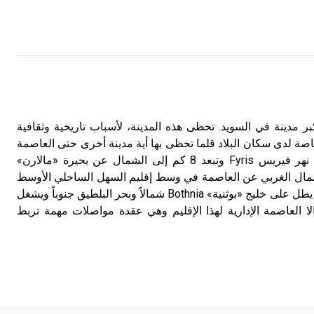
تم اعتمادها مصطلحاً أثرياً يستخدم في
العمارة عموماً وفي العمارة الدينية
الخاصة بالكنائس خصوصاً، وفي
الإنكليزية أب
- هل تعلم أن أبجر Abgar اسم معروف
جيداً يعود إلى عدد من الملوك الذين
بسالا Uppsala رابع أكبر مدينة في السويد. تحظى هذه المدينة، لأسباب تاريخية وثقافية
حكموا مدينة إديسا (الرها) من أبجر الأول
اصة لدى سكان البلاد قلما تحظى بها أية مدينة أخرى حتى العاصمة
وحتى التاسع، وهم ينتسبون إلى أسرة
نفسها. تقع مدينة أُبسالا على نهر فيريس Fyris وتبعد 8 كم إلى الشمال عن بحيرة «مالارن»
أوسروين
64 كم إلى الشمال الغربي عن العاصمة في وسط إقليم السهل الساحلي الأوسط
لذي يُعدُّ القلب من الدولة لأنه يطل على خليج «بوثنية» Bothnia شمالاً وبحر البلطيق جنوباً ويشغل
- هل تعلم أن الأبجدية الكنعانية تتألف من
2، وتُعد أبسالا العاصمة الإدارية لهذا الإقليم وهي عقدة مواصلات مهمة تربط
/22/ علامة كتابية sign تكتب منفصلة
غير متصلة، وتعتمد المبدأ الأكوروفوني،
حيث تقتصر القيمة الصوتية للعلامة الك