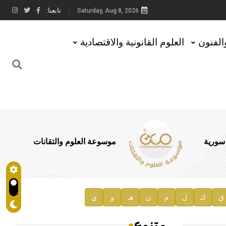
تابعنا:
Saturday, Aug 8, 2026
والفنون
العلوم القانونية والاقتصادية
 سورية
موسوعة العلوم والتقانات
ق
ك
ل
م
ن
هـ
و
ي
متنوع