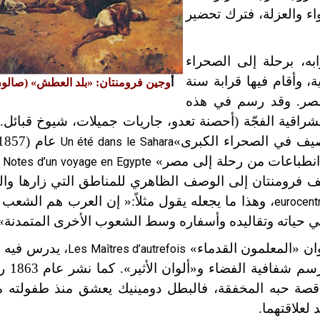
اء والعزلة، فترك تحضير
 أترابه، برحلة إلى الصحراء
، وأقام فيها قرابة سنة
أ
وجين فرومنتان: «بلد العطش» (صالون عام
ة ثالثة عام 1853، كما زار مصر. وقد رسم في هذه
شراقية الفجّة (أحصنة تعدو، جاريات جميلات، شيوخ قبائل..
«صيف في الصحراء الكبرى»
Un été dans le Sahara
Notes d’un voyage en Egypte
ضيف فرومنتان إلى الوصف الظاهري للمناطق التي زارها وا
، وهذا ما يجعله يقول مثلاً:
« إن العرب هم الشعب ا
eurocent
ي حياته وتقاليده وأسفاره وسط الشعوب الأخرى المتمدنة»
، يدرس فيه أ
Les Maîtres d’autrefois
العصور السابقة 
صة حبه المخفقة، فالبطل دومينيك يعشق منذ طفولته ما
لعلاقتهما.