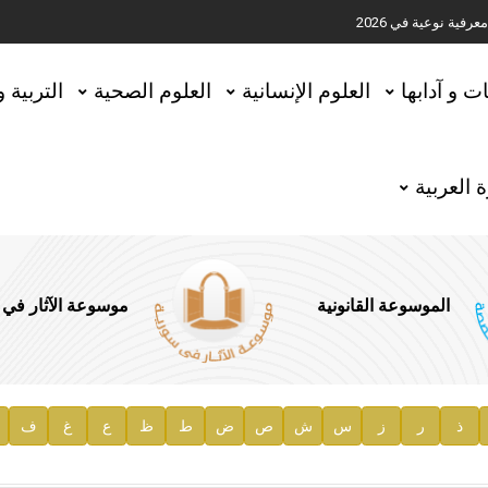
ية نوعية في 2026
تحقيق المخطوطات في العاصمة القطرية الدوحة
ات و آدابها
العلوم الإنسانية
العلوم الصحية
التربية 
 العربية
الموسوعة القانونية
موسوعة الآثار في
ذ
ر
ز
س
ش
ص
ض
ط
ظ
ع
غ
ف
ية