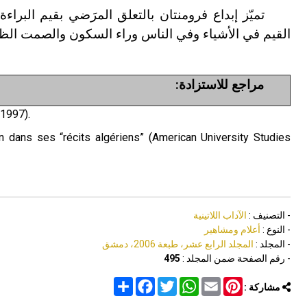
تميّز إبداع فرومنتان بالتعلق المرَضي بقيم الب
القيم في الأشياء وفي الناس وراء السكون والصمت الظا
مراجع للاستزادة:
 1997).
dans ses “récits algériens” (American University Studies
- التصنيف :
الآداب اللاتينية
- النوع :
أعلام ومشاهير
- المجلد :
المجلد الرابع عشر، طبعة 2006، دمشق
- رقم الصفحة ضمن المجلد :
495
Share
Facebook
Twitter
WhatsApp
Email
Pinterest
مشاركة :