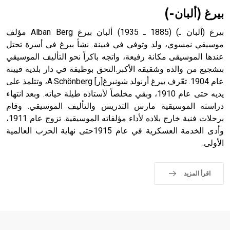
بيرغ (ألبان-)
بيرغ (ألبان ـ) (1885 ـ 1935) ألبان بيرغ Alban Berg مؤلف
موسيقي نمسوي، ولد وتوفي في فيينة. نشأ بيرغ في أسرة تحتل
عندها الموسيقى مكانة رفيعة، واتجه باكراً نحو التأليف الموسيقي
بتشجيع من والده وشقيقه الأكبر.التحق بوظيفة في دار بلدية فيينة
عام 1904. تعّرف بيرغ أرنولد شونبرغ[ر] A.Schönberg، وتتلمذ على
يديه حتى عام 1910، وبقي مخلصاً لأستاذه طيلة حياته. وبعد انتهاء
دراسته الموسيقية مارس التدريس والتأليف الموسيقي. وقام
برحلات فنية خارج بلاده لأداء مؤلفاته الموسيقية. تزوج عام 1911،
وأدى الخدمة العسكرية في عام 1915حتى نهاية الحرب العالمية
الأولى.
اقرأ المزيد