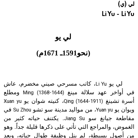
لي (ي)
هيئة الموسوعة العربية تطلق موسوعات جديدة في عام 2026
Li Yu - Li Yu
لي يو
(نحو1591ـ 1671م)
لي يو
، كاتب مسرحي صيني مخضرم، عاش
Li Yu
في أواخر عهد سلالة مينغ
ومطلع
Ming (1368-1644)
أسرة تشينغ
، كنيته شوان يو
Xuan yu
Qing (1644-1911)
ويوان يو
، من مواليد مدينة سو تشو
في
Su Zhou
Yuan yu
مقاطعة جيانغ سو
. يكتنف حياته كثير من
Jiang Su
الغموض، والمراجع التي تأتي على ذكرها قليلة جداً. وهو
من أصول بسيطة، لم ينل وظيفة طوال حياته، وبعد