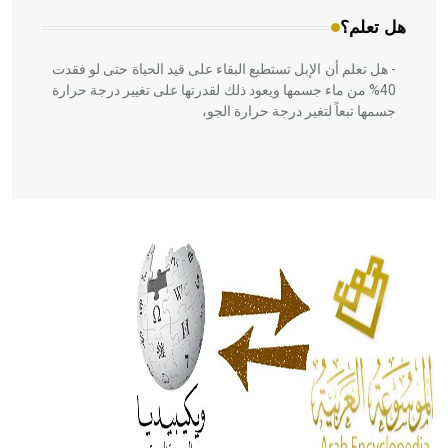
هل تعلم؟
- هل تعلم أن الإبل تستطيع البقاء على قيد الحياة حتى لو فقدت
40% من ماء جسمها ويعود ذلك لقدرتها على تغيير درجة حرارة
جسمها تبعاً لتغير درجة حرارة الجو،
- هل تعلم أن أبقراط كتب في الطب أربعة مؤلفات هي:
الحكم، الأدلة، تنظيم التغذية، ورسالته في جروح الرأس. ويعود
له الفضل بأنه حرر الطب من الدين والفلسفة.
- هل تعلم أن المرجان إفراز حيواني يتكون في البحر ويتركب
من مادة كربونات الكلسيوم، وهو أحمر أو شديد الحمرة وهو
أجود أنواعه، ويمتاز بكبر الحجم ويسمى الش