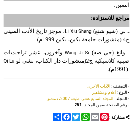
الصين.
مراجع للاستزادة:
ـ لي (شيو شنغ)
، موجز تاريخ الأدب الصيني
Li Xiu Sheng
ج4 (منشورات جامعة بكين، بكين 1999م).
ـ وانغ (جي صه)
وآخرون، عشر تراجيديات
Wang Ji Si
صينية كلاسيكية ج2(منشورات دار الكتاب، تشي لو
Qi Lu
(1991
م).
- التصنيف :
الآداب الأخرى
- النوع :
أعلام ومشاهير
- المجلد :
المجلد السابع عشر، طبعة 2007، دمشق
- رقم الصفحة ضمن المجلد :
251
Share
Facebook
Twitter
WhatsApp
Email
Pinterest
مشاركة :