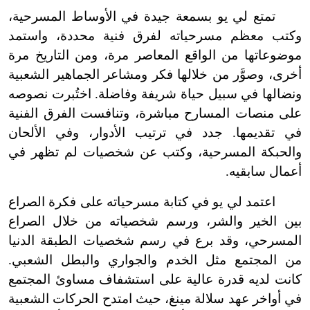
تمتع لي يو بسمعة جيدة في الأوساط المسرحية،
وكتب معظم مسرحياته لفرق فنية محددة، واستمد
موضوعاتها من الواقع المعاصر مرة، ومن التاريخ مرة
أخرى، وصوَّر من خلالها فكر ومشاعر الجماهير الشعبية
ونضالها في سبيل حياة شريفة وفاضلة. اختُبرت نصوصه
على منصات المسارح مباشرة، وتنافست الفرق الفنية
في تقديمها. جدد في ترتيب الأدوار، وفي الألحان
والحبكة المسرحية، وكتب عن شخصيات لم تظهر في
أعمال سابقيه.
اعتمد لي يو في كتابة مسرحياته على فكرة الصراع
بين الخير والشر، ورسم شخصياته من خلال الصراع
المسرحي، وقد برع في رسم شخصيات الطبقة الدنيا
من المجتمع مثل الخدم والجواري والبطل الشعبي.
كانت لديه قدرة عالية على استشفاف مساوئ المجتمع
في أواخر عهد سلالة مينغ، حيث امتدح الحركات الشعبية