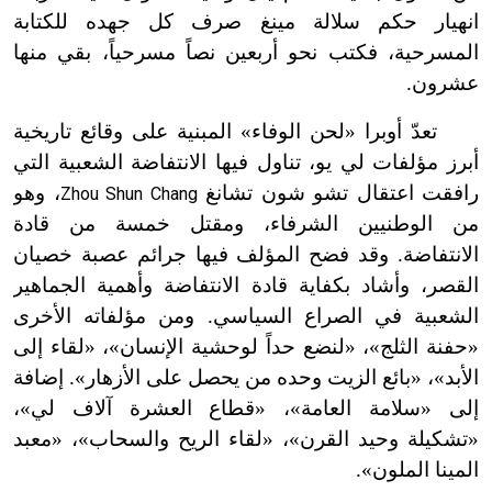
انهيار حكم سلالة مينغ صرف كل جهده للكتابة
المسرحية، فكتب نحو أربعين نصاً مسرحياً، بقي منها
عشرون.
تعدّ أوبرا «لحن الوفاء» المبنية على وقائع تاريخية
أبرز مؤلفات لي يو، تناول فيها الانتفاضة الشعبية التي
رافقت اعتقال تشو شون تشانغ
، وهو
Zhou Shun Chang
من الوطنيين الشرفاء، ومقتل خمسة من قادة
الانتفاضة. وقد فضح المؤلف فيها جرائم عصبة خصيان
القصر، وأشاد بكفاية قادة الانتفاضة وأهمية الجماهير
الشعبية في الصراع السياسي. ومن مؤلفاته الأخرى
«حفنة الثلج»، «لنضع حداً لوحشية الإنسان»، «لقاء إلى
الأبد»، «بائع الزيت وحده من يحصل على الأزهار». إضافة
إلى «سلامة العامة»، «قطاع العشرة آلاف لي»،
«تشكيلة وحيد القرن»، «لقاء الريح والسحاب»، «معبد
المينا الملون».