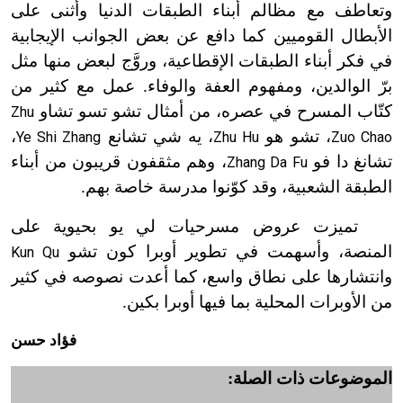
وتعاطف مع مظالم أبناء الطبقات الدنيا وأثنى على
الأبطال القوميين كما دافع عن بعض الجوانب الإيجابية
في فكر أبناء الطبقات الإقطاعية، وروَّج لبعض منها مثل
برّ الوالدين، ومفهوم العفة والوفاء. عمل مع كثير من
كتّاب المسرح في عصره، من أمثال تشو تسو تشاو
Zhu
، تشو هو
، يه شي تشانع
،
Ye Shi Zhang
Zhu Hu
Zuo Chao
تشانغ دا فو
، وهم مثقفون قريبون من أبناء
Zhang Da Fu
الطبقة الشعبية، وقد كوّنوا مدرسة خاصة بهم.
تميزت عروض مسرحيات لي يو بحيوية على
المنصة، وأسهمت في تطوير أوبرا كون تشو
Kun Qu
وانتشارها على نطاق واسع، كما أعدت نصوصه في كثير
من الأوبرات المحلية بما فيها أوبرا بكين.
فؤاد حسن
الموضوعات ذات الصلة: