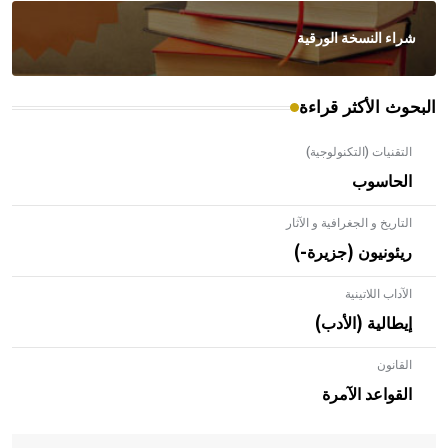
شراء النسخة الورقية
البحوث الأكثر قراءة
التقنيات (التكنولوجية)
الحاسوب
التاريخ و الجغرافية و الآثار
ريئونيون (جزيرة-)
الآداب اللاتينية
إيطالية (الأدب)
القانون
- هل تعلم أن الأبلق نوع من الفنون الهندسية التي ارتبطت
بالعمارة الإسلامية في بلاد الشام ومصر خاصة، حيث يحرص
القواعد الآمرة
المعمار على بناء مداميكه وخاصة في الواجهات