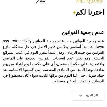
اخترنا لكم
هل تعلم أن الأبسيد كلمة فرنسية اللفظ تم اعتمادها مصطلحاً
أثرياً يستخدم في العمارة عموماً وفي العمارة الدينية الخاصة
بالكنائس خصوصاً، وفي الإنكليزية أب
عدم رجعية القوانين
عدم رجعية القوانين مبدأ عدم رجعية القوانين non- retroactivity
of laws، مبدأ أساسي يعدّ من قديم الأصل في حل مشكلة تنازع
القوانين من حيث الزمان، وهذا المبدأ مقرر اليوم في أغلب الشرائع
- هل تعلم أن أبجر Abgar اسم معروف جيداً يعود إلى عدد من
الملوك الذين حكموا مدينة إديسا (الرها) من أبجر الأول وحتى
الحديثة، وهو يعني عدم انسحاب القوانين الجديدة على الماضي
التاسع، وهم ينتسبون إلى أسرة أوسروين
واقتصارها على حكم المستقبل، أي على حكم ما يقع ابتداء من يوم
نفاذها، وهذا المبدأ من المبادئ المقدسة التي كسبتها الإنسانية بعد
جهاد طويل، حتى غدا اليوم من تراثها الثابت سواء كان مسطوراً في
الدساتير والقوانين أم غير مسطور.
- هل تعلم أن الأبجدية الكنعانية تتألف من /22/ علامة كتابية
sign تكتب منفصلة غير متصلة، وتعتمد المبدأ الأكوروفوني،
اقرأ المزيد
حيث تقتصر القيمة الصوتية للعلامة الك